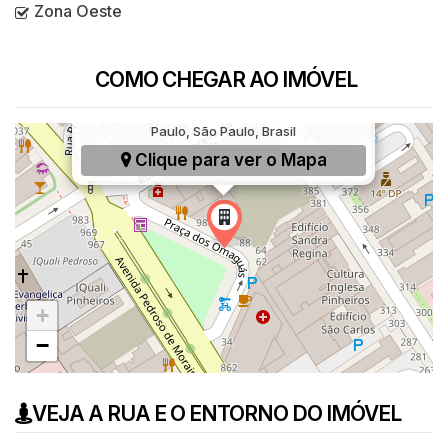
Zona Oeste
COMO CHEGAR AO IMÓVEL
Praça dos Omaguás, 88, Pinheiros, São
Paulo, São Paulo, Brasil
Clique para ver o
Mapa
+
−
VEJA A RUA E O ENTORNO DO IMÓVEL