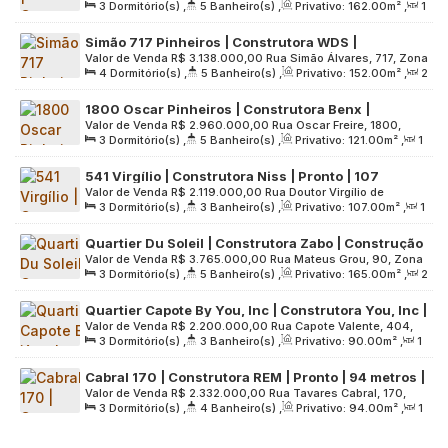
3
Dormitório(s)
,
5
Banheiro(s)
,
Privativo:
162
.00
m²
,
1
450, Zona Oeste, 05414-000, Pinheiros, São Paulo, São
privativo | 02 vagas
Sala(s)
,
3
Suíte(s)
,
2
Vaga(s)
,
Útil:
162
.00
m²
,
Paulo, Brasil
Simão 717 Pinheiros | Construtora WDS |
Terreno:
4482
.00
m²
Valor de Venda
R$
3.138.000,00
Rua Simão Álvares, 717, Zona
Construção | 152 metros | 04 dormitórios | 02
4
Dormitório(s)
,
5
Banheiro(s)
,
Privativo:
152
.00
m²
,
2
Oeste, 05417-030, Pinheiros, São Paulo, São Paulo, Brasil
suítes | varanda gourmet | 02 vagas
Sala(s)
,
2
Suíte(s)
,
2
Vaga(s)
,
Útil:
152
.00
m²
,
1800 Oscar Pinheiros | Construtora Benx |
Terreno:
1200
.00
m²
Valor de Venda
R$
2.960.000,00
Rua Oscar Freire, 1800,
Construção | 121 metros | 03 suítes | varanda
3
Dormitório(s)
,
5
Banheiro(s)
,
Privativo:
121
.00
m²
,
1
Zona Oeste, 05409-011, Pinheiros, São Paulo, São Paulo,
gourmet | 02 vagas
Sala(s)
,
3
Suíte(s)
,
2
Vaga(s)
,
Útil:
121
.00
m²
,
Brasil
541 Virgílio | Construtora Niss | Pronto | 107
Terreno:
1697
.00
m²
Valor de Venda
R$
2.119.000,00
Rua Doutor Virgílio de
metros | 03 suítes | lavabo | varanda | 02 vagas
3
Dormitório(s)
,
3
Banheiro(s)
,
Privativo:
107
.00
m²
,
1
Carvalho Pinto, 541, Zona Oeste, 05415-030, Pinheiros, São
Sala(s)
,
2
Suíte(s)
,
2
Vaga(s)
,
Útil:
107
.00
m²
,
Paulo, São Paulo, Brasil
Quartier Du Soleil | Construtora Zabo | Construção
Terreno:
1794
.00
m²
Valor de Venda
R$
3.765.000,00
Rua Mateus Grou, 90, Zona
| 165 metros | 03 suítes | varanda gourmet | 03
3
Dormitório(s)
,
5
Banheiro(s)
,
Privativo:
165
.00
m²
,
2
Oeste, 05415-040, Pinheiros, São Paulo, São Paulo, Brasil
vagas
Sala(s)
,
3
Suíte(s)
,
3
Vaga(s)
,
Útil:
165
.00
m²
,
Quartier Capote By You, Inc | Construtora You, Inc |
Terreno:
1593
.00
m²
Valor de Venda
R$
2.200.000,00
Rua Capote Valente, 404,
Construção | 90 metros | 03 dormitórios | suíte |
3
Dormitório(s)
,
3
Banheiro(s)
,
Privativo:
90
.00
m²
,
1
Zona Oeste, 05409-001, Pinheiros, São Paulo, São Paulo,
lavabo | varanda | 02 vagas
Sala(s)
,
1
Suíte(s)
,
2
Vaga(s)
,
Útil:
90
.00
m²
,
Brasil
Cabral 170 | Construtora REM | Pronto | 94 metros |
Terreno:
2493
.00
m²
Valor de Venda
R$
2.332.000,00
Rua Tavares Cabral, 170,
03 suítes | varanda gourmet | depósito | 02 vagas
3
Dormitório(s)
,
4
Banheiro(s)
,
Privativo:
94
.00
m²
,
1
Zona Oeste, 05423-030, Pinheiros, São Paulo, São Paulo,
Sala(s)
,
3
Suíte(s)
,
2
Vaga(s)
,
Útil:
94
.00
m²
,
Brasil
Terreno:
1384
.00
m²