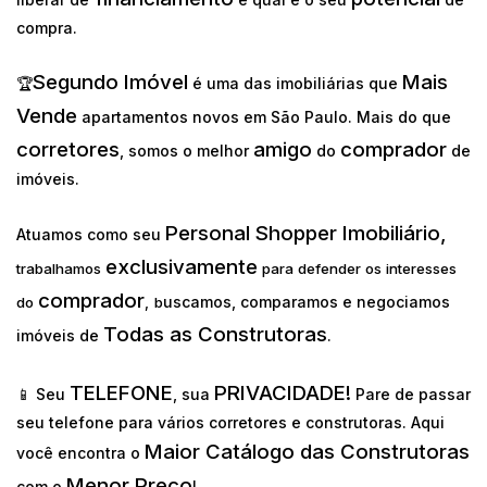
compra.
Segundo Imóvel
Mais
🏆
é uma das imobiliárias que
Vende
apartamentos novos em São Paulo. Mais do que
corretores
amigo
comprador
, somos o melhor
do
de
imóveis.
Personal Shopper Imobiliário,
Atuamos como seu
exclusivamente
trabalhamos
para defender os interesses
comprador
uscamos, comparamos e negociamos
do
,
b
Todas as Construtoras
imóveis de
.
TELEFONE
PRIVACIDADE!
📱 Seu
, sua
Pare de passar
seu telefone para vários corretores e construtoras. Aqui
Maior Catálogo das Construtoras
você encontra o
Menor Preço
com o
!