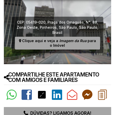
CEP: 05419-020
,
Praça dos Omaguás
,
N°:
88
,
Zona Oeste
,
Pinheiros
,
São Paulo
,
São Paulo
,
Brasil
Clique aqui e veja a
Imagem da Rua
para
o Imóvel
COMPARTILHE ESTE APARTAMENTO
COM AMIGOS E FAMILIARES
DÚVIDAS? LIGAMOS AGORA!