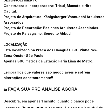
DESENVOLVIMENTO:
Construtora e Incorporadora: Trisul, Mamute e Hire
Capital.
Projeto de Arquitetura: Königsberger Vannucchi Arquitetos
Associados.
Projeto de Decoração: Basiches Arquitetos Associados.
Projeto de Paisagismo: Benedito Abbud.
LOCALIZAÇÃO:
Está localizado na Praça dos Omaguás, 88- Pinheiros-
Zona Oeste- São Paulo.
Apenas 800 metros da Estação Faria Lima do Metrô.
Lembramos que valores são negociáveis e sofrem
alterações constantemente!!
FAÇA SUA PRÉ-ANÁLISE AGORA!
🏡
Descubra, em apenas 1 minuto, quanto o banco pode
financiamento
potencial
liberar de
e qual é o seu
de