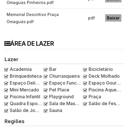
Omaguas Pinheiros.pdf
Memorial Descritivo Praça
pdf
Baixar
Omaguás.pdf
ÁREA DE LAZER
Lazer
Academia
Bar
Bicicletário
Brinquedoteca
Churrasqueira
Deck Molhado
Espaço Delivery
Espaço Funcional
Espaço Gourmet
Mini Mercado
Pet Place
Piscina Aquecida
Piscina Infantil
Playground
Praça
Quadra Esportiva
Sala de Massagem
Salão de Festas
Salão de Jogos
Sauna
Regiões