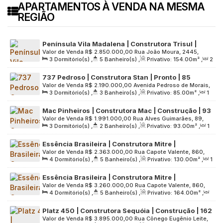
APARTAMENTOS À VENDA NA MESMA
REGIÃO
Península Vila Madalena | Construtora Trisul |
Valor de Venda
R$
2.850.000,00
Rua João Moura, 2445,
Pronto | 154 metros | 03 suítes | 02 vagas
3
Dormitório(s)
,
5
Banheiro(s)
,
Privativo:
154
.00
m²
,
2
Zona Oeste, 05412-004, Pinheiros, São Paulo, São Paulo,
Sala(s)
,
3
Suíte(s)
,
2
Vaga(s)
,
Útil:
154
.00
m²
,
Brasil
737 Pedroso | Construtora Stan | Pronto | 85
Terreno:
3762
.00
m²
Valor de Venda
R$
2.190.000,00
Avenida Pedroso de Morais,
metros | 03 dormitórios | suíte | varanda | 01 vaga
3
Dormitório(s)
,
3
Banheiro(s)
,
Privativo:
85
.00
m²
,
1
737, Zona Oeste, 05419-000, Pinheiros, São Paulo, São
Sala(s)
,
1
Suíte(s)
,
1
Vaga(s)
,
Útil:
85
.00
m²
,
Terreno:
Paulo, Brasil
Mac Pinheiros | Construtora Mac | Construção | 93
2140
.00
m²
Valor de Venda
R$
1.991.000,00
Rua Alves Guimarães, 89,
metros | 03 dormitórios | suíte | varanda | 01 vaga
3
Dormitório(s)
,
2
Banheiro(s)
,
Privativo:
93
.00
m²
,
1
Zona Oeste, 05410-000, Pinheiros, São Paulo, São Paulo,
Sala(s)
,
1
Suíte(s)
,
1
Vaga(s)
,
Útil:
93
.00
m²
,
Terreno:
Brasil
Essência Brasileira | Construtora Mitre |
1732
.00
m²
Valor de Venda
R$
2.363.000,00
Rua Capote Valente, 860,
Construção | 130 metros | 04 dormitórios | 02
4
Dormitório(s)
,
5
Banheiro(s)
,
Privativo:
130
.00
m²
,
1
Zona Oeste, 05409-002, Pinheiros, São Paulo, São Paulo,
suítes | varanda gourmet | 02 vagas
Sala(s)
,
2
Suíte(s)
,
2
Vaga(s)
,
Útil:
130
.00
m²
,
Brasil
Essência Brasileira | Construtora Mitre |
Terreno:
2539
.00
m²
Valor de Venda
R$
3.260.000,00
Rua Capote Valente, 860,
Construção | 164 metros | 04 suítes | varanda
4
Dormitório(s)
,
5
Banheiro(s)
,
Privativo:
164
.00
m²
,
Zona Oeste, 05409-002, Pinheiros, São Paulo, São Paulo,
gourmet | hall privativo | 02 vagas
2
Sala(s)
,
4
Suíte(s)
,
2
Vaga(s)
,
Útil:
164
.00
m²
,
Brasil
Platz 450 | Construtora Sequóia | Construção | 162
Terreno:
2539
.00
m²
Valor de Venda
R$
3.895.000,00
Rua Cônego Eugênio Leite,
metros | 03 suítes | varanda gourmet | hall