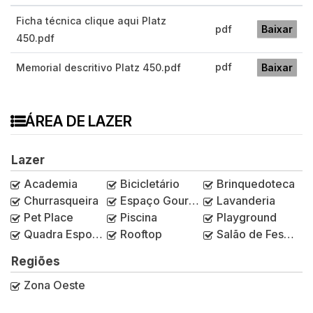
Ficha técnica clique aqui Platz
pdf
Baixar
450.pdf
pdf
Memorial descritivo Platz 450.pdf
Baixar
ÁREA DE LAZER
Lazer
Academia
Bicicletário
Brinquedoteca
Churrasqueira
Espaço Gourmet
Lavanderia
Pet Place
Piscina
Playground
Quadra Esportiva
Rooftop
Salão de Festas
Regiões
Zona Oeste