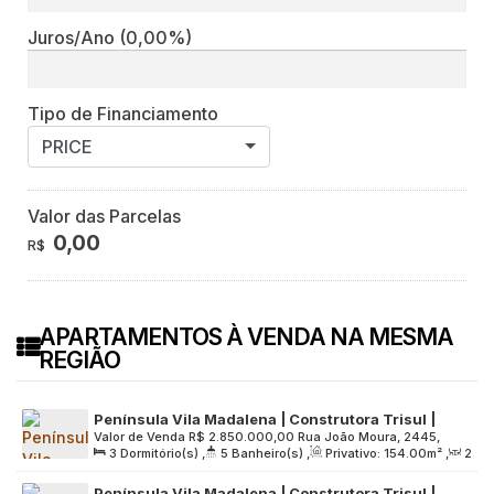
Juros/Ano
(0,00%)
Tipo de Financiamento
PRICE
Valor das Parcelas
0,00
R$
APARTAMENTOS À VENDA NA MESMA
REGIÃO
Península Vila Madalena | Construtora Trisul |
Valor de Venda
R$
2.850.000,00
Rua João Moura, 2445,
Pronto | 154 metros | 03 suítes | 02 vagas
3
Dormitório(s)
,
5
Banheiro(s)
,
Privativo:
154
.00
m²
,
2
Zona Oeste, 05412-004, Pinheiros, São Paulo, São Paulo,
Sala(s)
,
3
Suíte(s)
,
2
Vaga(s)
,
Útil:
154
.00
m²
,
Brasil
Península Vila Madalena | Construtora Trisul |
Terreno:
3762
.00
m²