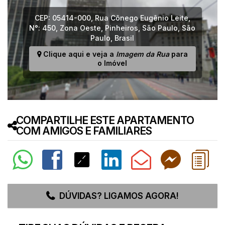
CEP: 05414-000
,
Rua Cônego Eugênio Leite
,
N°:
450
,
Zona Oeste
,
Pinheiros
,
São Paulo
,
São
Paulo
,
Brasil
Clique aqui e veja a
Imagem da Rua
para
o Imóvel
COMPARTILHE ESTE APARTAMENTO
COM AMIGOS E FAMILIARES
DÚVIDAS? LIGAMOS AGORA!