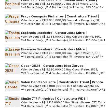
Valor de Venda
R$
3.530.000,00
Rua João Moura, 2445,
Pronto para morar | 193 metros | 04 suítes | 03
4
Dormitório(s)
,
6
Banheiro(s)
,
Privativo:
193
.00
m²
,
Zona Oeste, 05412-004, Pinheiros, São Paulo, São Paulo,
vagas
2
Sala(s)
,
4
Suíte(s)
,
3
Vaga(s)
,
Útil:
193
.00
m²
,
Brasil
Praça Omaguás Pinheiros | Construtora Trisul |
Terreno:
3762
.00
m²
Valor de Venda
R$
3.050.000,00
Praça dos Omaguás, 88,
Construção | 128 metros | 02 suítes | varanda
2
Dormitório(s)
,
4
Banheiro(s)
,
Privativo:
128
.00
m²
,
2
Zona Oeste, 05419-020, Pinheiros, São Paulo, São Paulo,
gourmet | 02 vagas
Sala(s)
,
2
Suíte(s)
,
2
Vaga(s)
,
Útil:
128
.00
m²
,
Brasil
Essência Brasileira | Construtora Mitre |
Terreno:
2756
.00
m²
Valor de Venda
R$
2.363.000,00
Rua Capote Valente, 860,
Construção | 130 metros | 04 dormitórios | 02
4
Dormitório(s)
,
5
Banheiro(s)
,
Privativo:
130
.00
m²
,
1
Zona Oeste, 05409-002, Pinheiros, São Paulo, São Paulo,
suítes | varanda gourmet | 02 vagas
Sala(s)
,
2
Suíte(s)
,
2
Vaga(s)
,
Útil:
130
.00
m²
,
Brasil
Essência Brasileira | Construtora Mitre |
Terreno:
2539
.00
m²
Valor de Venda
R$
3.260.000,00
Rua Capote Valente, 860,
Construção | 164 metros | 04 suítes | varanda
4
Dormitório(s)
,
5
Banheiro(s)
,
Privativo:
164
.00
m²
,
Zona Oeste, 05409-002, Pinheiros, São Paulo, São Paulo,
gourmet | hall privativo | 02 vagas
2
Sala(s)
,
4
Suíte(s)
,
2
Vaga(s)
,
Útil:
164
.00
m²
,
Brasil
Oscar 2525 | Construtora Idea Zarvos |
Terreno:
2539
.00
m²
Valor de Venda
R$
5.330.000,00
Rua Oscar Freire, 2525,
Construção | 185 metros | 03 suítes | varanda | 02
3
Dormitório(s)
,
4
Banheiro(s)
,
Privativo:
185
.00
m²
,
1
Zona Oeste, 05409-010, Pinheiros, São Paulo, São Paulo,
vagas
Sala(s)
,
3
Suíte(s)
,
2
Vaga(s)
,
Útil:
185
.00
m²
,
Brasil
Valen Capote Valente | Construtora Trisul | Pronto
Terreno:
2283
.00
m²
Valor de Venda
R$
4.900.000,00
Rua Capote Valente, 65,
para morar | 187 metros | 04 suítes | varanda
4
Dormitório(s)
,
6
Banheiro(s)
,
Privativo:
187
.00
m²
,
2
Zona Oeste, 05409-000, Pinheiros, São Paulo, São Paulo,
gourmet | 03 vagas
Sala(s)
,
4
Suíte(s)
,
3
Vaga(s)
,
Útil:
187
.00
m²
,
Brasil
Simão 717 Pinheiros | Construtora WDS |
Terreno:
2782
.00
m²
Valor de Venda
R$
3.138.000,00
Rua Simão Álvares, 717, Zona
Construção | 152 metros | 04 dormitórios | 02
4
Dormitório(s)
,
5
Banheiro(s)
,
Privativo:
152
.00
m²
,
2
Oeste, 05417-030, Pinheiros, São Paulo, São Paulo, Brasil
suítes | varanda gourmet | 02 vagas