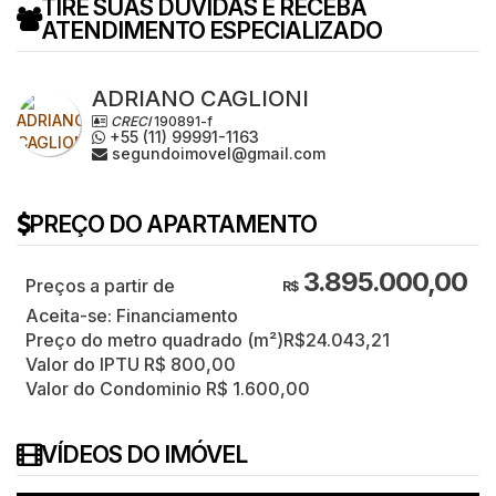
TIRE SUAS DÚVIDAS E RECEBA
ATENDIMENTO ESPECIALIZADO
ADRIANO CAGLIONI
CRECI
190891-f
+55 (11) 99991-1163
segundoimovel@gmail.com
PREÇO DO APARTAMENTO
3.895.000,00
R$
Aceita-se: Financiamento
Preço do metro quadrado (m²)
R$
24.043,21
Valor do IPTU
R$
800,00
Valor do Condominio
R$
1.600,00
VÍDEOS DO IMÓVEL