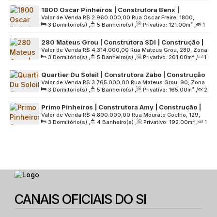
Sala(s)
,
2
Suíte(s)
,
2
Vaga(s)
,
Útil:
152
.00
m²
,
1800 Oscar Pinheiros | Construtora Benx |
Terreno:
1200
.00
m²
Valor de Venda
R$
2.960.000,00
Rua Oscar Freire, 1800,
Construção | 121 metros | 03 suítes | varanda
3
Dormitório(s)
,
5
Banheiro(s)
,
Privativo:
121
.00
m²
,
1
Zona Oeste, 05409-011, Pinheiros, São Paulo, São Paulo,
gourmet | 02 vagas
Sala(s)
,
3
Suíte(s)
,
2
Vaga(s)
,
Útil:
121
.00
m²
,
Brasil
280 Mateus Grou | Construtora SDI | Construção |
Terreno:
1697
.00
m²
Valor de Venda
R$
4.314.000,00
Rua Mateus Grou, 280, Zona
201 metros | 03 suítes | Varanda Gourmet | 03
3
Dormitório(s)
,
5
Banheiro(s)
,
Privativo:
201
.00
m²
,
1
Oeste, 05415-040, Pinheiros, São Paulo, São Paulo, Brasil
vagas
Sala(s)
,
3
Suíte(s)
,
3
Vaga(s)
,
Útil:
201
.00
m²
,
Quartier Du Soleil | Construtora Zabo | Construção
Terreno:
2012
.00
m²
Valor de Venda
R$
3.765.000,00
Rua Mateus Grou, 90, Zona
| 165 metros | 03 suítes | varanda gourmet | 03
3
Dormitório(s)
,
5
Banheiro(s)
,
Privativo:
165
.00
m²
,
2
Oeste, 05415-040, Pinheiros, São Paulo, São Paulo, Brasil
vagas
Sala(s)
,
3
Suíte(s)
,
3
Vaga(s)
,
Útil:
165
.00
m²
,
Primo Pinheiros | Construtora Amy | Construção |
Terreno:
1593
.00
m²
Valor de Venda
R$
4.800.000,00
Rua Mourato Coelho, 129,
192 metros | 03 suítes | hall privativo | 03 vagas
3
Dormitório(s)
,
4
Banheiro(s)
,
Privativo:
192
.00
m²
,
1
Zona Oeste, 05417-010, Pinheiros, São Paulo, São Paulo,
Sala(s)
,
3
Suíte(s)
,
3
Vaga(s)
,
Útil:
192
.00
m²
,
Brasil
Terreno:
1518
.00
m²
CANAIS OFICIAIS DO SI