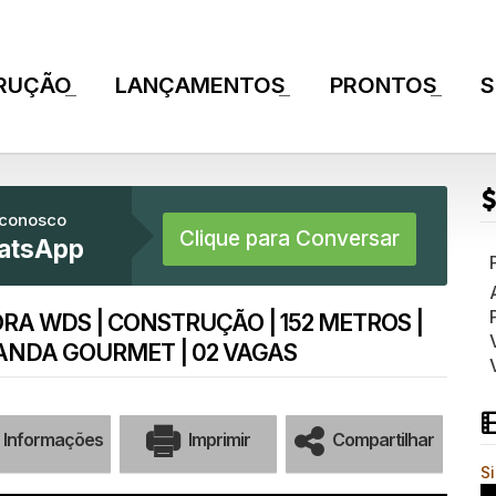
RUÇÃO
LANÇAMENTOS
PRONTOS
S
+
+
+
 conosco
Clique para Conversar
atsApp
ORA WDS | CONSTRUÇÃO | 152 METROS |
ARANDA GOURMET | 02 VAGAS
Informações
Imprimir
Compartilhar
S