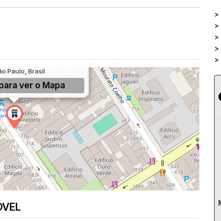
>
>
>
>
>
, 717, Pinheiros, São Paulo,
ão Paulo, Brasil
para ver o
Mapa
ÓVEL