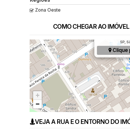
Zona Oeste
COMO CHEGAR AO IMÓVEL
Rua Simão Álvares
SP, S
Clique 
+
−
VEJA A RUA E O ENTORNO DO IM