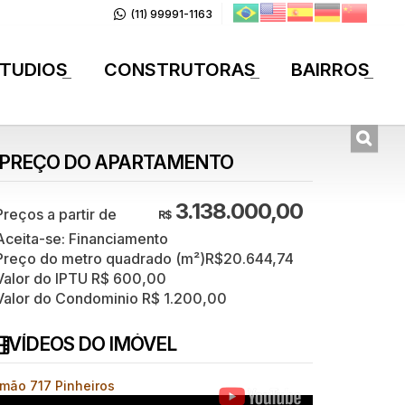
(11) 99991-1163
TUDIOS
CONSTRUTORAS
BAIRROS
+
+
+
PREÇO DO APARTAMENTO
3.138.000,00
R$
Aceita-se: Financiamento
Preço do metro quadrado (m²)
R$
20.644,74
Valor do IPTU
R$
600,00
Valor do Condominio
R$
1.200,00
VÍDEOS DO IMÓVEL
imão 717 Pinheiros