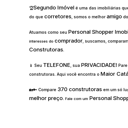
Segundo Imóvel
🏆
é uma das imobiliárias q
corretores
amigo
do que
, somos o melhor
d
Personal Shopper Imobi
Atuamos como seu
comprador
uscamos, comparam
interesses do
,
b
Construtoras
.
TELEFONE
PRIVACIDADE!
📱 Seu
, sua
Pare 
Maior Cat
construtoras. Aqui você encontra o
370 construtoras
🏡🔑 Compare
em um só lu
melhor preço
Personal Shopp
.
Fale com um