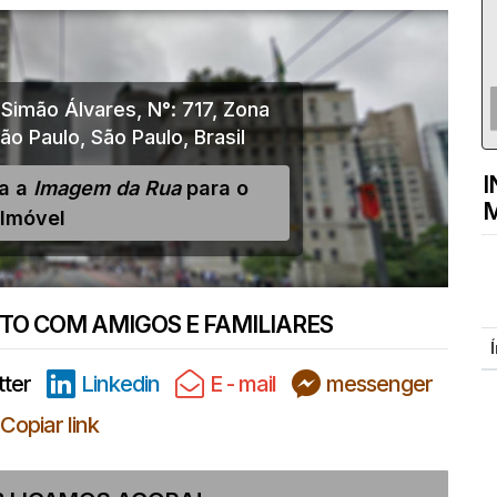
 Simão Álvares
,
N°:
717
,
Zona
ão Paulo
,
São Paulo
,
Brasil
I
ja a
Imagem da Rua
para o
M
Imóvel
O COM AMIGOS E FAMILIARES
tter
Linkedin
E - mail
messenger
Copiar link