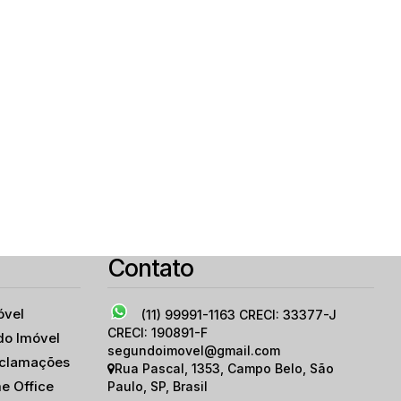
Contato
izes
,
São Paulo
,
São Paulo
,
Brasil
óvel
(11) 99991-1163
CRECI: 33377-J
CRECI: 190891-F
do Imóvel
segundoimovel@gmail.com
eclamações
Rua Pascal
,
1353
,
Campo Belo
,
São
e Office
Paulo
,
SP
,
Brasil