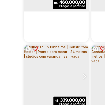
460.000,00
R$
DO IT PAULISTA |
VOG
CONSTRUTORA RIVA |
CON
CEP: 01306-010
,
Rua Paim
,
N°:
325
,
Centro de
CEP:
CONSTRUÇÃO | 28 METROS
CON
| STUDIOS COM VARANDA |
| 01
1
1
28
.00
m²
339.000,00
R$
SEM VAGA
VAR
Dormitório(s)
Banheiro(s)
Privativo:
Dormitó