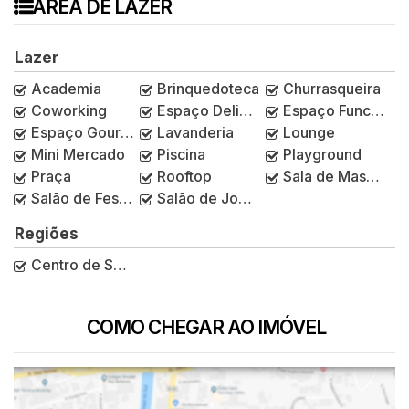
ÁREA DE LAZER
Lazer
Academia
Brinquedoteca
Churrasqueira
Coworking
Espaço Delivery
Espaço Funcional
Espaço Gourmet
Lavanderia
Lounge
Mini Mercado
Piscina
Playground
Praça
Rooftop
Sala de Massagem
Salão de Festas
Salão de Jogos
Regiões
Centro de São Paulo
COMO CHEGAR AO IMÓVEL