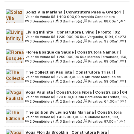
Solaz Vila Mariana | Construtora Paes & Gregori |
Valor de Venda
R$
1.400.000,00
Avenida Conselheiro
Pronto | 88 metros | 03 dormitórios | suíte |
3
Dormitório(s)
,
3
Banheiro(s)
,
Privativo:
88
.00
m²
,
1
Rodrigues Alves, 429, Zona Sul, 04014-001, Vila Mariana,
varanda gourmet | 01 vaga
Sala(s)
,
1
Suíte(s)
,
1
Vaga(s)
,
Útil:
88
.00
m²
,
Terreno:
São Paulo, São Paulo, Brasil
Living Infinity | Construtora Living | Pronto | 92
1145
.00
m²
Valor de Venda
R$
1.230.000,00
Rua Vergueiro, 5194, 04273-
metros | 03 dormitórios | suíte | varanda gourmet |
3
Dormitório(s)
,
3
Banheiro(s)
,
Privativo:
92
.00
m²
,
1
000, Vila Firmiano Pinto, São Paulo, São Paulo, Brasil
02 vagas
Sala(s)
,
1
Suíte(s)
,
2
Vaga(s)
,
Útil:
92
.00
m²
,
Terreno:
Florea Bosque da Saúde | Construtora Namour |
5499
.00
m²
Valor de Venda
R$
1.250.000,00
Rua Marcos Fernandes, 156,
Construção | 89 metros | 03 dormitórios | suíte |
3
Dormitório(s)
,
3
Banheiro(s)
,
Privativo:
89
.00
m²
,
1
Zona Sul, 04149-120, Jardim da Saúde, São Paulo, São
varanda gourmet | 02 vagas
Sala(s)
,
1
Suíte(s)
,
2
Vaga(s)
,
Útil:
89
.00
m²
,
Terreno:
Paulo, Brasil
The Collection Paulista | Construtora Trisul |
2488
.00
m²
Valor de Venda
R$
875.000,00
Rua Almirante Marques de
Pronto para morar | 59 metros | 02 dormitórios |
2
Dormitório(s)
,
2
Banheiro(s)
,
Privativo:
59
.00
m²
,
1
Leão, 730, Zona Central, 01330-010, Bela Vista, São Paulo,
suíte | 01 vaga
Sala(s)
,
1
Suíte(s)
,
1
Vaga(s)
,
Útil:
59
.00
m²
,
Terreno:
São Paulo, Brasil
Voga Paulista | Construtora Fibra | Construção | 64
2539
.00
m²
Valor de Venda
R$
820.000,00
Rua Herculano de Freitas, 185,
metros | suíte | varanda | 01 vaga
2
Dormitório(s)
,
2
Banheiro(s)
,
Privativo:
64
.00
m²
,
1
Zona Central, 01308-020, Bela Vista, São Paulo, São Paulo,
Sala(s)
,
1
Suíte(s)
,
1
Vaga(s)
,
Útil:
64
.00
m²
,
Terreno:
Brasil
The Edition By Living Vila Mariana | Construtora
2304
.00
m²
Valor de Venda
R$
1.405.000,00
Rua Cláudio Rossi, 189,
Living | 87 metros | 02 suítes | varanda gourmet |
2
Dormitório(s)
,
3
Banheiro(s)
,
Privativo:
87
.00
m²
,
1
Zona Sul, 01547-000, Jardim da Glória, São Paulo, São
01 vaga
Sala(s)
,
2
Suíte(s)
,
1
Vaga(s)
,
Útil:
87
.00
m²
,
Terreno:
Paulo, Brasil
Voga Flórida Brooklin | Construtora Fibra |
3390
.00
m²