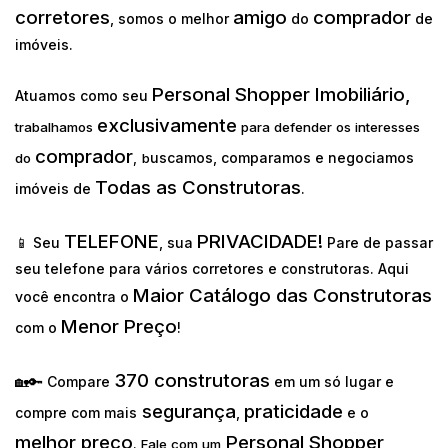
corretores
amigo
comprador
, somos o melhor
do
de
imóveis.
Personal Shopper Imobiliário,
Atuamos como seu
exclusivamente
trabalhamos
para defender os interesses
comprador
uscamos, comparamos e negociamos
do
,
b
Todas as Construtoras
imóveis de
.
TELEFONE
PRIVACIDADE!
📱 Seu
, sua
Pare de passar
seu telefone para vários corretores e construtoras. Aqui
Maior Catálogo das Construtoras
você encontra o
Menor Preço
com o
!
370 construtoras
🏡🔑 Compare
em um só lugar e
segurança
praticidade
compre com mais
,
e o
melhor preço
Personal Shopper
.
Fale com um