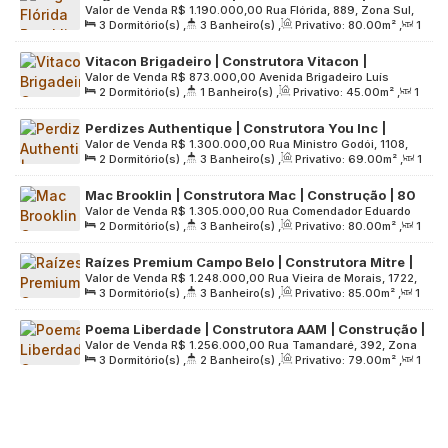
Valor de Venda
R$
1.190.000,00
Rua Flórida, 889, Zona Sul,
Construção | 80 metros | 03 dormitórios | suíte |
3
Dormitório(s)
,
3
Banheiro(s)
,
Privativo:
80
.00
m²
,
1
04565-001, Cidade Monções, São Paulo, São Paulo, Brasil
varanda gourmet | 01 vaga
Sala(s)
,
1
Suíte(s)
,
1
Vaga(s)
,
Útil:
80
.00
m²
,
Terreno:
Vitacon Brigadeiro | Construtora Vitacon |
1867
.00
m²
Valor de Venda
R$
873.000,00
Avenida Brigadeiro Luís
Construção | 45 metros | 02 dormitórios | com
2
Dormitório(s)
,
1
Banheiro(s)
,
Privativo:
45
.00
m²
,
1
Antônio, 871, Zona Sul, 01317-001, Bela Vista, São Paulo, São
varanda | sem vaga
Sala(s)
,
Útil:
45
.00
m²
,
Terreno:
3520
.00
m²
Paulo, Brasil
Perdizes Authentique | Construtora You Inc |
Valor de Venda
R$
1.300.000,00
Rua Ministro Godói, 1108,
Pronto | 69 metros | 02 suítes | lavabo | varanda
2
Dormitório(s)
,
3
Banheiro(s)
,
Privativo:
69
.00
m²
,
1
Zona Oeste, 05015-001, Perdizes, São Paulo, São Paulo,
gourmet | 01 vaga
Sala(s)
,
2
Suíte(s)
,
1
Vaga(s)
,
Útil:
69
.00
m²
,
Brasil
Mac Brooklin | Construtora Mac | Construção | 80
Terreno:
1762
.00
m²
Valor de Venda
R$
1.305.000,00
Rua Comendador Eduardo
metros | 02 suítes | lavabo | varanda goumert | 01
2
Dormitório(s)
,
3
Banheiro(s)
,
Privativo:
80
.00
m²
,
1
Saccab, 280, Zona Sul, 04601-070, Brooklin Paulista, São
vaga
Sala(s)
,
2
Suíte(s)
,
1
Vaga(s)
,
Útil:
80
.00
m²
,
Terreno:
Paulo, São Paulo, Brasil
Raízes Premium Campo Belo | Construtora Mitre |
3068
.00
m²
Valor de Venda
R$
1.248.000,00
Rua Vieira de Morais, 1722,
Construção | 85 metros | 03 dormitórios | suíte |
3
Dormitório(s)
,
3
Banheiro(s)
,
Privativo:
85
.00
m²
,
1
Zona Sul, 04617-006, Campo Belo, São Paulo, São Paulo,
varanda | 01 vaga
Sala(s)
,
1
Suíte(s)
,
1
Vaga(s)
,
Útil:
85
.00
m²
,
Terreno:
Brasil
Poema Liberdade | Construtora AAM | Construção |
2971
.00
m²
Valor de Venda
R$
1.256.000,00
Rua Tamandaré, 392, Zona
79 metros | 03 dormitórios | suíte | varanda | 01
3
Dormitório(s)
,
2
Banheiro(s)
,
Privativo:
79
.00
m²
,
1
Central, 01525-000, Liberdade, São Paulo, São Paulo, Brasil
vaga
Sala(s)
,
1
Suíte(s)
,
1
Vaga(s)
,
Útil:
79
.00
m²
,
Terreno:
2353
.00
m²