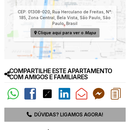
CEP: 01308-020
,
Rua Herculano de Freitas
,
N°:
185
,
Zona Central
,
Bela Vista
,
São Paulo
,
São
Paulo
,
Brasil
Clique aqui para ver o
Mapa
COMPARTILHE ESTE APARTAMENTO
COM AMIGOS E FAMILIARES
DÚVIDAS? LIGAMOS AGORA!