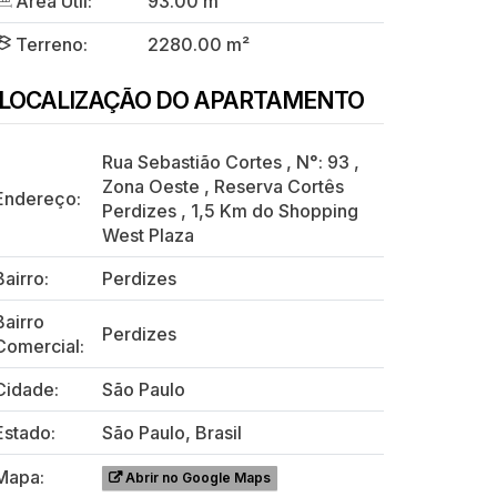
Área Útil:
93.00 m²
Terreno:
2280.00 m²
LOCALIZAÇÃO DO APARTAMENTO
Rua Sebastião Cortes
,
N°:
93
,
Zona Oeste
,
Reserva Cortês
Endereço:
Perdizes
,
1,5 Km do Shopping
West Plaza
Bairro:
Perdizes
Bairro
Perdizes
Comercial:
Cidade:
São Paulo
Estado:
São Paulo, Brasil
Mapa:
Abrir no Google Maps