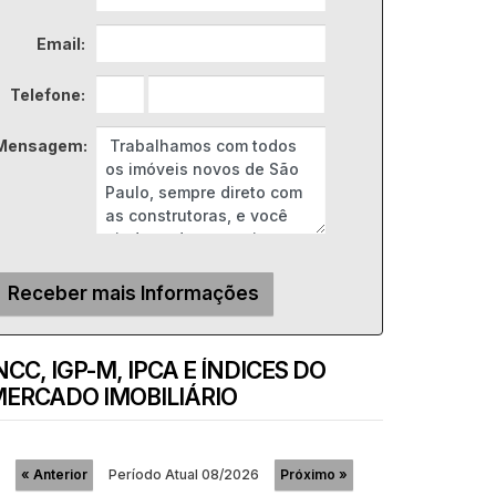
Email:
Telefone:
Mensagem:
NCC, IGP-M, IPCA E ÍNDICES DO
ERCADO IMOBILIÁRIO
Período Atual
08/2026
«
Anterior
Próximo
»