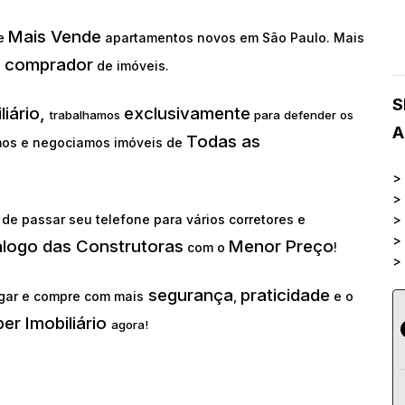
Mais Vende
ue
apartamentos novos em São Paulo. Mais
comprador
o
de imóveis.
S
liário,
exclusivamente
trabalhamos
para defender os
A
Todas as
os e negociamos imóveis de
>
>
de passar seu telefone para vários corretores e
>
>
álogo das Construtoras
Menor Preço
com o
!
>
segurança
praticidade
gar e compre com mais
,
e o
er Imobiliário
agora!