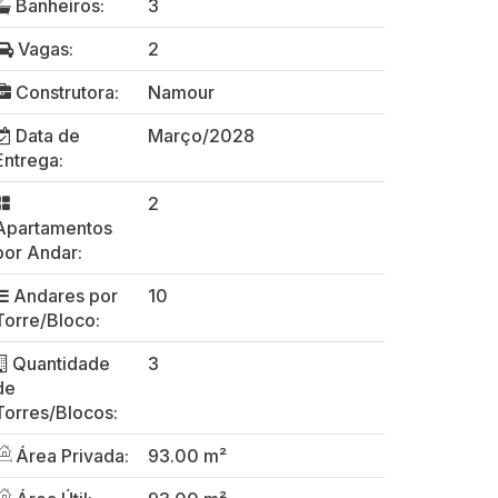
Banheiros:
3
Vagas:
2
Construtora:
Namour
Data de
Março/2028
Entrega:
2
Apartamentos
por Andar:
Andares por
10
Torre/Bloco:
Quantidade
3
de
Torres/Blocos:
Área Privada:
93.00 m²