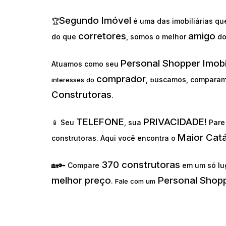
Segundo Imóvel
🏆
é uma das imobiliárias q
corretores
amigo
do que
, somos o melhor
d
Personal Shopper Imobi
Atuamos como seu
comprador
uscamos, comparam
interesses do
,
b
Construtoras
.
TELEFONE
PRIVACIDADE!
📱 Seu
, sua
Pare 
Maior Cat
construtoras. Aqui você encontra o
370 construtoras
🏡🔑 Compare
em um só lu
melhor preço
Personal Shopp
.
Fale com um