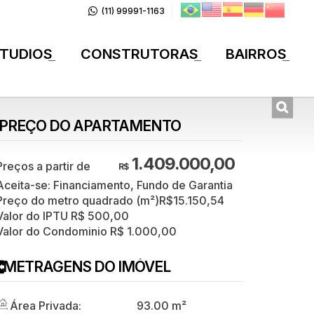
(11) 99991-1163
TUDIOS
CONSTRUTORAS
BAIRROS
+
+
+
PREÇO DO APARTAMENTO
1.409.000,00
R$
Aceita-se: Financiamento, Fundo de Garantia
Preço do metro quadrado (m²)
R$
15.150,54
Valor do IPTU
R$
500,00
Valor do Condominio
R$
1.000,00
METRAGENS DO IMÓVEL
Área Privada:
93
.00
m²