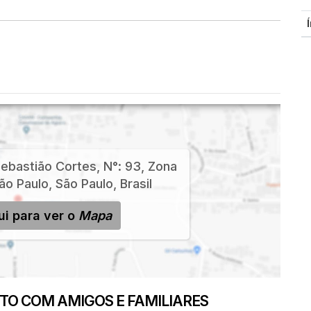
ebastião Cortes
,
N°:
93
,
Zona
ão Paulo
,
São Paulo
,
Brasil
ui para ver o
Mapa
O COM AMIGOS E FAMILIARES