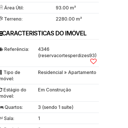
Área Útil:
93
.00
m²
Terreno:
2280
.00
m²
CARACTERISTICAS DO IMÓVEL
Referência:
4346
(reservacortesperdizes93)
Tipo de
Residencial
»
Apartamento
Imóvel:
Estágio do
Em Construção
Imóvel:
Quartos:
3 (sendo 1 suíte)
Sala:
1