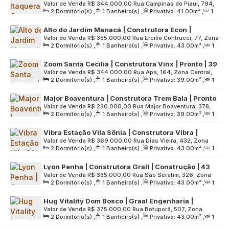
Valor de Venda
R$
344.000,00
Rua Campinas do Piauí, 794,
Construção | 41 metros | 02 dormitórios com
2
Dormitório(s)
,
1
Banheiro(s)
,
Privativo:
41
.00
m²
,
1
Zona Leste, 08210-000, Itaquera, São Paulo, São Paulo,
varanda | 01 vaga
Sala(s)
,
1
Vaga(s)
,
Útil:
41
.00
m²
,
Terreno:
500
.00
m²
Brasil
Alto do Jardim Manacá | Construtora Econ |
Valor de Venda
R$
355.000,00
Rua Ercílio Contrucci, 77, Zona
Construção | 43 metros | 02 dormitórios | varanda
2
Dormitório(s)
,
1
Banheiro(s)
,
Privativo:
43
.00
m²
,
1
Sul, 04177-040, Jardim Imperador (Zona Sul), São Paulo, São
| 01 vaga
Sala(s)
,
1
Vaga(s)
,
Útil:
43
.00
m²
,
Terreno:
5227
.00
m²
Paulo, Brasil
Zoom Santa Cecília | Construtora Vinx | Pronto | 39
Valor de Venda
R$
344.000,00
Rua Apa, 164, Zona Central,
metros | 02 dormitórios | com varanda | sem vaga
2
Dormitório(s)
,
1
Banheiro(s)
,
Privativo:
39
.00
m²
,
1
01201-904, Campos Elíseos, São Paulo, São Paulo, Brasil
Sala(s)
,
Útil:
39
.00
m²
,
Terreno:
1512
.00
m²
Major Boaventura | Construtora Trem Bala | Pronto
Valor de Venda
R$
230.000,00
Rua Major Boaventura, 378,
para morar | 39 metros | 02 dormitórios | sem
2
Dormitório(s)
,
1
Banheiro(s)
,
Privativo:
39
.00
m²
,
1
Zona Leste, 03569-030, Parque Artur Alvim, São Paulo, São
varanda e vaga
Sala(s)
,
Útil:
39
.00
m²
,
Terreno:
400
.00
m²
Paulo, Brasil
Vibra Estação Vila Sônia | Construtora Vibra |
Valor de Venda
R$
369.000,00
Rua Dias Vieira, 432, Zona
Construção | 43 Metros | 02 Dormitórios | com
2
Dormitório(s)
,
1
Banheiro(s)
,
Privativo:
43
.00
m²
,
1
Oeste, 05632-091, Vila Sônia, São Paulo, São Paulo, Brasil
Varanda | sem Vaga
Sala(s)
,
Útil:
43
.00
m²
,
Terreno:
3803
.00
m²
Lyon Penha | Construtora Grall | Construção | 43
Valor de Venda
R$
335.000,00
Rua São Serafim, 326, Zona
metros | 02 dormitórios | varanda grill | sem vaga
2
Dormitório(s)
,
1
Banheiro(s)
,
Privativo:
43
.00
m²
,
1
Leste, 03638-000, Penha de França, São Paulo, São Paulo,
Sala(s)
,
Útil:
43
.00
m²
,
Terreno:
2425
.00
m²
Brasil
Hug Vitality Dom Bosco | Graal Engenharia |
Valor de Venda
R$
375.000,00
Rua Botuporã, 507, Zona
Construção | 43 metros | 02 dormitórios | varanda
2
Dormitório(s)
,
1
Banheiro(s)
,
Privativo:
43
.00
m²
,
1
Leste, 08215-470, Itaquera, São Paulo, São Paulo, Brasil
| 01 vaga
Sala(s)
,
1
Vaga(s)
,
Útil:
43
.00
m²
,
Terreno:
2937
.00
m²