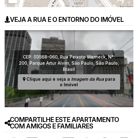
VEJA A RUA E O ENTORNO DO IMÓVEL
CEP: 03568-060
,
Rua Peixoto Werneck
,
N°:
200
,
Parque Artur Alvim
,
São Paulo
,
São Paulo
,
Brasil
Clique aqui e veja a
Imagem da Rua
para
o Imóvel
COMPARTILHE ESTE APARTAMENTO
COM AMIGOS E FAMILIARES