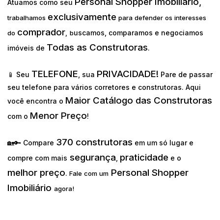
Personal Shopper Imobiliário,
Atuamos como seu
exclusivamente
trabalhamos
para defender os interesses
comprador
uscamos, comparamos e negociamos
do
,
b
Todas as Construtoras
imóveis de
.
TELEFONE
PRIVACIDADE!
📱 Seu
, sua
Pare de passar
seu telefone para vários corretores e construtoras. Aqui
Maior Catálogo das Construtoras
você encontra o
Menor Preço
com o
!
370 construtoras
🏡🔑 Compare
em um só lugar e
segurança
praticidade
compre com mais
,
e o
melhor preço
Personal Shopper
.
Fale com um
Imobiliário
agora!