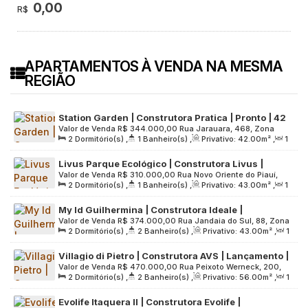
0,00
R$
APARTAMENTOS À VENDA NA MESMA
REGIÃO
Station Garden | Construtora Pratica | Pronto | 42
Valor de Venda
R$
344.000,00
Rua Jarauara, 468, Zona
metros | 02 dormitórios | varanda | sem vaga
2
Dormitório(s)
,
1
Banheiro(s)
,
Privativo:
42
.00
m²
,
1
Leste, 03665-000, Vila Ré, São Paulo, São Paulo, Brasil
Sala(s)
,
Útil:
42
.00
m²
,
Terreno:
1225
.00
m²
Livus Parque Ecológico | Construtora Livus |
Valor de Venda
R$
310.000,00
Rua Novo Oriente do Piauí,
Pronto | 43 Metros | 02 Dormitórios | sem Varanda
2
Dormitório(s)
,
1
Banheiro(s)
,
Privativo:
43
.00
m²
,
1
416, Zona Leste, 03820-310, Vila Sílvia, São Paulo, São
e Vaga
Sala(s)
,
Útil:
43
.00
m²
,
Terreno:
2075
.00
m²
Paulo, Brasil
My Id Guilhermina | Construtora Ideale |
Valor de Venda
R$
374.000,00
Rua Jandaia do Sul, 88, Zona
Construção | 43 metros | 02 dormitórios | suíte |
2
Dormitório(s)
,
2
Banheiro(s)
,
Privativo:
43
.00
m²
,
1
Leste, 03545-020, Vila Guilhermina, São Paulo, São Paulo,
com varanda | sem vaga
Sala(s)
,
1
Suíte(s)
,
Útil:
43
.00
m²
,
Terreno:
1327
.00
m²
Brasil
Villagio di Pietro | Construtora AVS | Lançamento |
Valor de Venda
R$
470.000,00
Rua Peixoto Werneck, 200,
56 metros | 02 dormitórios | suíte | varanda | 01
2
Dormitório(s)
,
2
Banheiro(s)
,
Privativo:
56
.00
m²
,
1
Zona Leste, 03568-060, Parque Artur Alvim, São Paulo, São
vaga
Sala(s)
,
1
Suíte(s)
,
1
Vaga(s)
,
Útil:
56
.00
m²
,
Terreno:
Paulo, Brasil
Evolife Itaquera II | Construtora Evolife |
2320
.00
m²