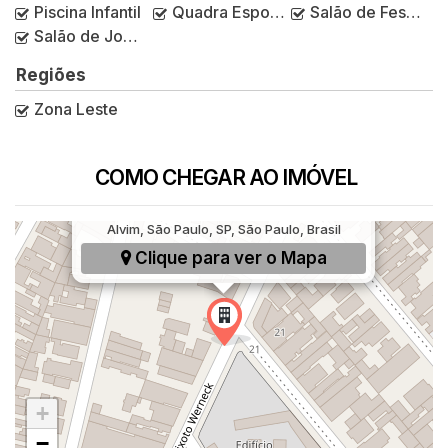
Piscina Infantil
Quadra Esportiva
Salão de Festas
Salão de Jogos
Regiões
Zona Leste
COMO CHEGAR AO IMÓVEL
Rua Peixoto Werneck, 200, Parque Artur
Alvim, São Paulo, SP, São Paulo, Brasil
Clique para ver o
Mapa
+
−