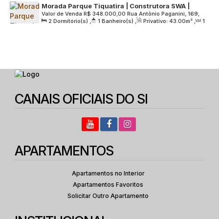
Morada Parque Tiquatira | Construtora SWA |
Valor de Venda
R$
348.000,00
Rua Antônio Paganini, 169,
Lançamento | 43 metros | 02 dormitórios | com
2
Dormitório(s)
,
1
Banheiro(s)
,
Privativo:
43
.00
m²
,
1
Zona Leste, 03732-140, Chácara Cruzeiro do Sul, São Paulo,
varanda | sem vaga
Sala(s)
,
Útil:
43
.00
m²
,
Terreno:
4761
.00
m²
São Paulo, Brasil
CANAIS OFICIAIS DO SI
APARTAMENTOS
Apartamentos no Interior
Apartamentos Favoritos
Solicitar Outro Apartamento