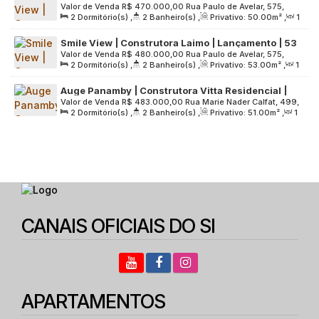
Valor de Venda
R$
470.000,00
Rua Paulo de Avelar, 575,
metros | 02 dormitórios | suíte | varanda gourmet |
2
Dormitório(s)
,
2
Banheiro(s)
,
Privativo:
50
.00
m²
,
1
Zona Norte, 02243-010, Vila Dom Pedro II, São Paulo, São
01 vaga
Sala(s)
,
1
Suíte(s)
,
1
Vaga(s)
,
Útil:
50
.00
m²
,
Terreno:
Paulo, Brasil
Smile View | Construtora Laimo | Lançamento | 53
873
.00
m²
Valor de Venda
R$
480.000,00
Rua Paulo de Avelar, 575,
metros | 02 dormitórios | suíte | varanda gourmet |
2
Dormitório(s)
,
2
Banheiro(s)
,
Privativo:
53
.00
m²
,
1
Zona Norte, 02243-010, Vila Dom Pedro II, São Paulo, São
01 vaga
Sala(s)
,
1
Suíte(s)
,
1
Vaga(s)
,
Útil:
53
.00
m²
,
Terreno:
Paulo, Brasil
Auge Panamby | Construtora Vitta Residencial |
873
.00
m²
Valor de Venda
R$
483.000,00
Rua Marie Nader Calfat, 499,
Construção | 51 metros | 02 dormitórios | suíte |
2
Dormitório(s)
,
2
Banheiro(s)
,
Privativo:
51
.00
m²
,
1
Zona Sul, 05713-520, Jardim Ampliação, São Paulo, São
varanda | 01 vaga
Sala(s)
,
1
Suíte(s)
,
1
Vaga(s)
,
Útil:
51
.00
m²
,
Terreno:
Paulo, Brasil
5169
.00
m²
CANAIS OFICIAIS DO SI
APARTAMENTOS