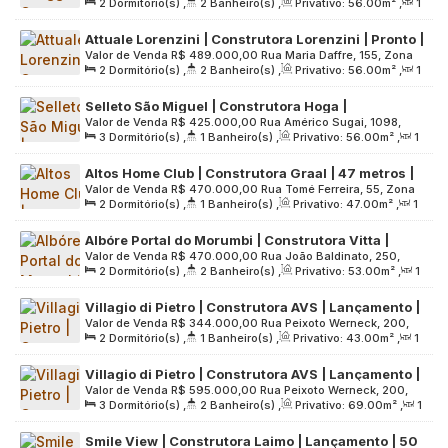
2
Dormitório(s)
,
2
Banheiro(s)
,
Privativo:
56
.00
m²
,
1
Zona Sul, 04191-270, Vila Caraguatá, São Paulo, São Paulo,
vaga
Sala(s)
,
1
Suíte(s)
,
1
Vaga(s)
,
Útil:
56
.00
m²
,
Terreno:
Brasil
Attuale Lorenzini | Construtora Lorenzini | Pronto |
5648
.00
m²
Valor de Venda
R$
489.000,00
Rua Maria Daffre, 155, Zona
56 metros | 02 dormitórios | suíte | varanda | 01
2
Dormitório(s)
,
2
Banheiro(s)
,
Privativo:
56
.00
m²
,
1
Leste, 03150-020, Quinta da Paineira, São Paulo, São Paulo,
vaga
Sala(s)
,
1
Suíte(s)
,
1
Vaga(s)
,
Útil:
56
.00
m²
,
Terreno:
Brasil
Selleto São Miguel | Construtora Hoga |
3313
.00
m²
Valor de Venda
R$
425.000,00
Rua Américo Sugai, 1098,
Construção | 56 metros | 03 dormitórios | varanda
3
Dormitório(s)
,
1
Banheiro(s)
,
Privativo:
56
.00
m²
,
1
Zona Leste, 08060-380, Vila Jacuí, São Paulo, São Paulo,
| 01 vaga
Sala(s)
,
1
Vaga(s)
,
Útil:
56
.00
m²
,
Terreno:
2492
.00
m²
Brasil
Altos Home Club | Construtora Graal | 47 metros |
Valor de Venda
R$
470.000,00
Rua Tomé Ferreira, 55, Zona
02 dormitórios | varanda | sem vaga
2
Dormitório(s)
,
1
Banheiro(s)
,
Privativo:
47
.00
m²
,
1
Norte, 02402-030, Santana, São Paulo, São Paulo, Brasil
Sala(s)
,
Útil:
47
.00
m²
,
Terreno:
1488
.00
m²
Albóre Portal do Morumbi | Construtora Vitta |
Valor de Venda
R$
470.000,00
Rua João Baldinato, 250,
Construção | 53 metros | 02 dormitórios | suíte |
2
Dormitório(s)
,
2
Banheiro(s)
,
Privativo:
53
.00
m²
,
1
Zona Leste, 05630-080, Vila Suzana, São Paulo, São Paulo,
varanda | 01 vaga
Sala(s)
,
1
Suíte(s)
,
1
Vaga(s)
,
Útil:
53
.00
m²
,
Terreno:
Brasil
Villagio di Pietro | Construtora AVS | Lançamento |
2498
.00
m²
Valor de Venda
R$
344.000,00
Rua Peixoto Werneck, 200,
43 metros | 02 dormitórios | varanda | 01 vaga
2
Dormitório(s)
,
1
Banheiro(s)
,
Privativo:
43
.00
m²
,
1
03568-060, Parque Artur Alvim, São Paulo, São Paulo, Brasil
Sala(s)
,
1
Vaga(s)
,
Útil:
43
.00
m²
,
Terreno:
2320
.00
m²
Villagio di Pietro | Construtora AVS | Lançamento |
Valor de Venda
R$
595.000,00
Rua Peixoto Werneck, 200,
69 metros | 03 dormitórios | suíte | varanda | 02
3
Dormitório(s)
,
2
Banheiro(s)
,
Privativo:
69
.00
m²
,
1
Zona Leste, 03568-060, Parque Artur Alvim, São Paulo, São
vagas
Sala(s)
,
1
Suíte(s)
,
2
Vaga(s)
,
Útil:
69
.00
m²
,
Paulo, Brasil
Smile View | Construtora Laimo | Lançamento | 50
Terreno:
2320
.00
m²