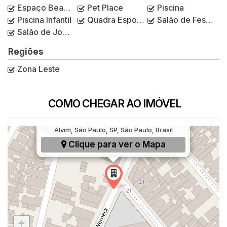
Espaço Beauty
Pet Place
Piscina
Piscina Infantil
Quadra Esportiva
Salão de Festas
Salão de Jogos
Regiões
Zona Leste
COMO CHEGAR AO IMÓVEL
Rua Peixoto Werneck, 200, Parque Artur
Alvim, São Paulo, SP, São Paulo, Brasil
Clique para ver o
Mapa
+