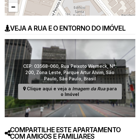
−
VEJA A RUA E O ENTORNO DO IMÓVEL
CEP: 03568-060
,
Rua Peixoto Werneck
,
N°:
200
,
Zona Leste
,
Parque Artur Alvim
,
São
Paulo
,
São Paulo
,
Brasil
Clique aqui e veja a
Imagem da Rua
para
o Imóvel
COMPARTILHE ESTE APARTAMENTO
COM AMIGOS E FAMILIARES