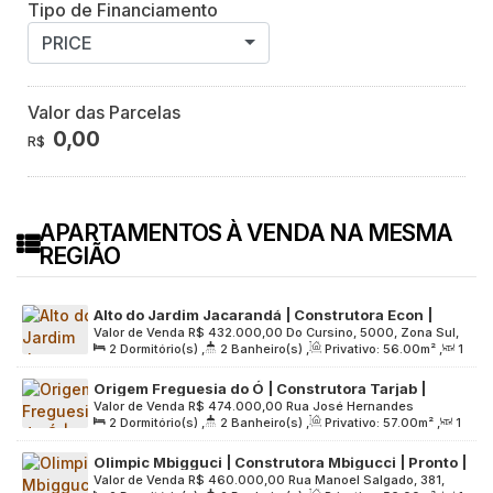
Tipo de Financiamento
PRICE
Valor das Parcelas
0,00
R$
APARTAMENTOS À VENDA NA MESMA
REGIÃO
Alto do Jardim Jacarandá | Construtora Econ |
Valor de Venda
R$
432.000,00
Do Cursino, 5000, Zona Sul,
Pronto para morar | 56 metros | 02 dormitórios |
2
Dormitório(s)
,
2
Banheiro(s)
,
Privativo:
56
.00
m²
,
1
04169-000, Vila Moraes, São Paulo, São Paulo, Brasil
suíte | varanda gourmet | 01 vaga
Sala(s)
,
1
Suíte(s)
,
1
Vaga(s)
,
Útil:
56
.00
m²
,
Terreno:
Origem Freguesia do Ó | Construtora Tarjab |
7365
.00
m²
Valor de Venda
R$
474.000,00
Rua José Hernandes
Pronto | 57 metros | 02 dormitórios | suíte |
2
Dormitório(s)
,
2
Banheiro(s)
,
Privativo:
57
.00
m²
,
1
Gonzales, 48, Zona Norte, 02804-140, Vila Cruz das Almas,
varanda | 01 vaga
Sala(s)
,
1
Suíte(s)
,
1
Vaga(s)
,
Útil:
57
.00
m²
,
Terreno:
São Paulo, São Paulo, Brasil
Olimpic Mbigguci | Construtora Mbigucci | Pronto |
2557
.00
m²
Valor de Venda
R$
460.000,00
Rua Manoel Salgado, 381,
56 metros | 02 dormitórios | suíte | varanda | 01