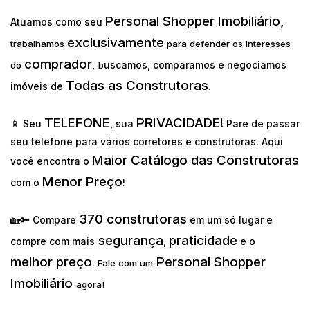
Personal Shopper Imobiliário,
Atuamos como seu
exclusivamente
trabalhamos
para defender os interesses
comprador
uscamos, comparamos e negociamos
do
,
b
Todas as Construtoras
imóveis de
.
TELEFONE
PRIVACIDADE!
📱 Seu
, sua
Pare de passar
seu telefone para vários corretores e construtoras. Aqui
Maior Catálogo das Construtoras
você encontra o
Menor Preço
com o
!
370 construtoras
🏡🔑 Compare
em um só lugar e
segurança
praticidade
compre com mais
,
e o
melhor preço
Personal Shopper
.
Fale com um
Imobiliário
agora!