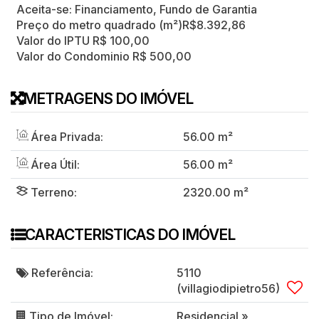
Aceita-se: Financiamento, Fundo de Garantia
Preço do metro quadrado (m²)
R$
8.392,86
Valor do IPTU
R$
100,00
Valor do Condominio
R$
500,00
METRAGENS DO IMÓVEL
Área Privada:
56
.00
m²
Área Útil:
56
.00
m²
Terreno:
2320
.00
m²
CARACTERISTICAS DO IMÓVEL
Referência:
5110
(villagiodipietro56)
Tipo de Imóvel:
Residencial
»