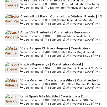
In Freguesia | Construtora Integra Urbano |
Valor de Venda
R$
339.000,00
Rua Padre Justino Lombardi,
Construção | 42 metros | 02 dormitórios | varanda
2
Dormitório(s)
,
2
Banheiro(s)
,
Privativo:
42
.00
m²
,
1
127, Zona Norte, 02931-060, Vila Pereira Cerca, São Paulo,
| suíte | 01 vaga
Sala(s)
,
1
Suíte(s)
,
1
Vaga(s)
,
Útil:
42
.00
m²
,
Terreno:
São Paulo, Brasil
Choice Roof Park | Construtora Ditolvo | Pronto | 42
1984
.00
m²
Valor de Venda
R$
331.000,00
Rua Major José Marioto
metros | 02 dormitórios | varanda | sem vaga
2
Dormitório(s)
,
1
Banheiro(s)
,
Privativo:
42
.00
m²
,
1
Ferreira, 168, Zona Sul, 05662-020, Paraisópolis, São Paulo,
Sala(s)
,
Útil:
42
.00
m²
,
Terreno:
3000
.00
m²
São Paulo, Brasil
Altus Vila Prudente | Construtora Emccamp |
Valor de Venda
R$
310.000,00
Rua Marcello Müller, 200,
Construção | 42 metros | 02 dormitórios | com
2
Dormitório(s)
,
1
Banheiro(s)
,
Privativo:
42
.00
m²
,
1
Zona Leste, 03223-060, Jardim Independência, São Paulo,
varanda | sem vaga
Sala(s)
,
Útil:
42
.00
m²
,
Terreno:
3781
.00
m²
São Paulo, Brasil
Vista Parque Chácara Joquey | Construtora
Valor de Venda
R$
403.000,00
Rua Osiris Magalhães de
Abiatar | Construção | 38 Metros | 02 Dormitórios |
2
Dormitório(s)
,
1
Banheiro(s)
,
Privativo:
38
.00
m²
,
1
Almeida, 384, Zona Oeste, 05634-020, Jardim Monte Kemel,
Varanda Grill | 01 Vaga
Sala(s)
,
1
Vaga(s)
,
Útil:
38
.00
m²
,
Terreno:
2001
.00
m²
São Paulo, São Paulo, Brasil
Inspire Esperança | Construtora Graal |
Valor de Venda
R$
314.000,00
Rua Doutor Heládio, 478, Zona
Construção | 42 metros | 02 dormitórios | com
2
Dormitório(s)
,
1
Banheiro(s)
,
Privativo:
42
.00
m²
,
1
Leste, 03650-020, Vila Esperança, São Paulo, São Paulo,
varanda | sem vaga
Sala(s)
,
Útil:
42
.00
m²
,
Terreno:
2080
.00
m²
Brasil
Vibra Veleiros | Construtora Vibra | Construção |
Valor de Venda
R$
324.000,00
Rua Olívia Guedes Penteado,
42 Metros | 02 Dormitórios | com Varanda | sem
2
Dormitório(s)
,
1
Banheiro(s)
,
Privativo:
42
.00
m²
,
1
948, Zona Sul, 04766-000, Socorro, São Paulo, São Paulo,
Vaga
Sala(s)
,
Útil:
42
.00
m²
,
Terreno:
4096
.00
m²
Brasil
Lumi Spark Vila Matilde | Construtora Econ |
Valor de Venda
R$
312.000,00
Rua Panhames, 200, Zona
Construção | 38 metros | 02 dormitórios | com
2
Dormitório(s)
,
1
Banheiro(s)
,
Privativo:
38
.00
m²
,
1
Leste, 03644-020, Vila Beatriz, São Paulo, São Paulo, Brasil
varanda | sem vaga