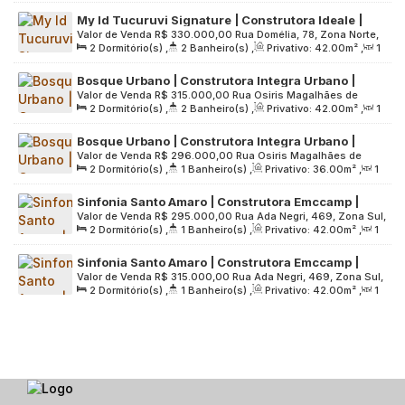
Sala(s)
,
Útil:
38
.00
m²
,
Terreno:
1100
.00
m²
My Id Tucuruvi Signature | Construtora Ideale |
Valor de Venda
R$
330.000,00
Rua Domélia, 78, Zona Norte,
Construção | 42 metros | 02 dormitórios | suíte |
2
Dormitório(s)
,
2
Banheiro(s)
,
Privativo:
42
.00
m²
,
1
02308-100, Vila Mazzei, São Paulo, São Paulo, Brasil
varanda | sem vaga
Sala(s)
,
1
Suíte(s)
,
Útil:
42
.00
m²
,
Terreno:
1600
.00
m²
Bosque Urbano | Construtora Integra Urbano |
Valor de Venda
R$
315.000,00
Rua Osiris Magalhães de
Construção | 42 metros | 02 dormitórios | suíte |
2
Dormitório(s)
,
2
Banheiro(s)
,
Privativo:
42
.00
m²
,
1
Almeida, 300, 05634-020, Jardim Monte Kemel, São Paulo,
varanda gourmet | 01 vaga
Sala(s)
,
1
Suíte(s)
,
1
Vaga(s)
,
Útil:
42
.00
m²
,
Terreno:
São Paulo, Brasil
Bosque Urbano | Construtora Integra Urbano |
5063
.00
m²
Valor de Venda
R$
296.000,00
Rua Osiris Magalhães de
Construção | 36 metros | 02 dormitórios | varanda
2
Dormitório(s)
,
1
Banheiro(s)
,
Privativo:
36
.00
m²
,
1
Almeida, 300, Zona Oeste, 05634-020, Jardim Monte Kemel,
gourmet | sem vaga
Sala(s)
,
Útil:
36
.00
m²
,
Terreno:
5063
.00
m²
São Paulo, São Paulo, Brasil
Sinfonia Santo Amaro | Construtora Emccamp |
Valor de Venda
R$
295.000,00
Rua Ada Negri, 469, Zona Sul,
Lançamento | 42 metros | 02 dormitórios | varanda
2
Dormitório(s)
,
1
Banheiro(s)
,
Privativo:
42
.00
m²
,
1
04755-000, Santo Amaro, São Paulo, São Paulo, Brasil
| sem vaga
Sala(s)
,
Útil:
42
.00
m²
,
Terreno:
11282
.00
m²
Sinfonia Santo Amaro | Construtora Emccamp |
Valor de Venda
R$
315.000,00
Rua Ada Negri, 469, Zona Sul,
Lançamento | 42 metros | 02 dormitórios | varanda
2
Dormitório(s)
,
1
Banheiro(s)
,
Privativo:
42
.00
m²
,
1
04755-000, Santo Amaro, São Paulo, São Paulo, Brasil
| vaga moto
Sala(s)
,
1
Vaga(s)
,
Útil:
42
.00
m²
,
Terreno:
11282
.00
m²