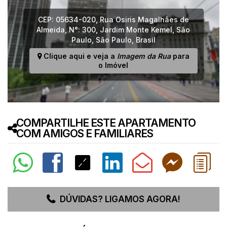
CEP: 05634-020
,
Rua Osiris Magalhães de
Almeida
,
N°:
300
,
Jardim Monte Kemel
,
São
Paulo
,
São Paulo
,
Brasil
Clique aqui e veja a
Imagem da Rua
para
o Imóvel
COMPARTILHE ESTE APARTAMENTO
COM AMIGOS E FAMILIARES
DÚVIDAS? LIGAMOS AGORA!