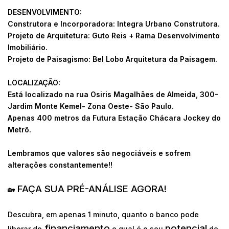
DESENVOLVIMENTO:
Construtora e Incorporadora: Integra Urbano Construtora.
Projeto de Arquitetura: Guto Reis + Rama Desenvolvimento
Imobiliário.
Projeto de Paisagismo: Bel Lobo Arquitetura da Paisagem.
LOCALIZAÇÃO:
Está localizado na rua Osiris Magalhães de Almeida, 300-
Jardim Monte Kemel- Zona Oeste- São Paulo.
Apenas 400 metros da Futura Estação Chácara Jockey do
Metrô.
Lembramos que valores são negociáveis e sofrem
alterações constantemente!!
FAÇA SUA PRÉ-ANÁLISE AGORA!
🏡
Descubra, em apenas 1 minuto, quanto o banco pode
financiamento
potencial
liberar de
e qual é o seu
de