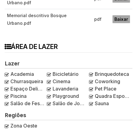
Urbano.pdf
Memorial descritivo Bosque
pdf
Baixar
Urbano.pdf
ÁREA DE LAZER
Lazer
Academia
Bicicletário
Brinquedoteca
Churrasqueira
Cinema
Coworking
Espaço Delivery
Lavanderia
Pet Place
Piscina
Playground
Quadra Esportiva
Salão de Festas
Salão de Jogos
Sauna
Regiões
Zona Oeste