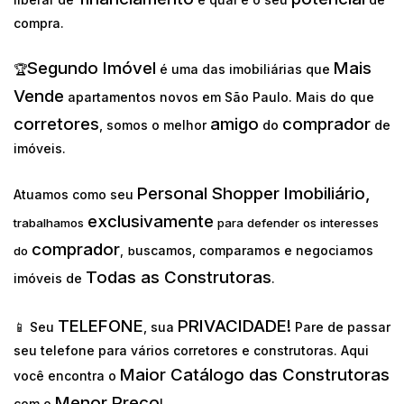
compra.
Segundo Imóvel
Mais
🏆
é uma das imobiliárias que
Vende
apartamentos novos em São Paulo. Mais do que
corretores
amigo
comprador
, somos o melhor
do
de
imóveis.
Personal Shopper Imobiliário,
Atuamos como seu
exclusivamente
trabalhamos
para defender os interesses
comprador
uscamos, comparamos e negociamos
do
,
b
Todas as Construtoras
imóveis de
.
TELEFONE
PRIVACIDADE!
📱 Seu
, sua
Pare de passar
seu telefone para vários corretores e construtoras. Aqui
Maior Catálogo das Construtoras
você encontra o
Menor Preço
com o
!