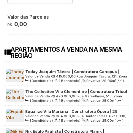
Valor das Parcelas
0,00
R$
APARTAMENTOS À VENDA NA MESMA
REGIÃO
Today Joaquim Távora | Construtora Canopus |
Valor de Venda
R$
415.000,00
Rua Joaquim Távora, 121, Zona
Construção | 29 metros | 01 dormitório | com
1
Dormitório(s)
,
1
Banheiro(s)
,
Privativo:
29
.00
m²
,
1
Sul, 04015-012, Vila Mariana, São Paulo, São Paulo, Brasil
varanda | sem vaga
Sala(s)
,
Útil:
29
.00
m²
,
Terreno:
883
.00
m²
The Collection Vila Clementino | Construtora Trisul
Valor de Venda
R$
420.000,00
Rua Marselhesa, 515, Zona
| Construção | 25 metros | studios com varanda |
1
Dormitório(s)
,
1
Banheiro(s)
,
Privativo:
25
.00
m²
,
1
Sul, 04020-060, Vila Mariana, São Paulo, São Paulo, Brasil
sem vaga
Sala(s)
,
Útil:
25
.00
m²
,
Terreno:
2539
.00
m²
Equalize Vila Mariana | Construtora Ópera | 25
Valor de Venda
R$
364.000,00
Rua Doutor Tomás Alves, 130,
metros | Studio com varanda | sem vaga
1
Dormitório(s)
,
1
Banheiro(s)
,
Privativo:
25
.00
m²
,
1
Zona Sul, 04017-070, Vila Mariana, São Paulo, São Paulo,
Sala(s)
,
Útil:
25
.00
m²
,
Terreno:
400
.00
m²
Brasil
Nik Estilo Paulista | Construtora Planik |