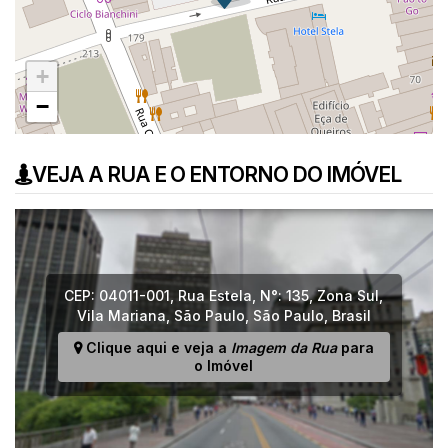
+
−
VEJA A RUA E O ENTORNO DO IMÓVEL
CEP: 04011-001
,
Rua Estela
,
N°:
135
,
Zona Sul
,
Vila Mariana
,
São Paulo
,
São Paulo
,
Brasil
Clique aqui e veja a
Imagem da Rua
para
o Imóvel