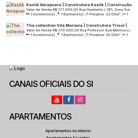
Kaslik Ibirapuera | Construtora Kaslik | Construção
Valor de Venda
R$
371.000,00
Rua Humberto I, 381, Zona Sul,
| 22 metros | studios com varanda
1
Dormitório(s)
,
1
Banheiro(s)
,
Privativo:
22
.00
m²
,
1
04018-030, Vila Mariana, São Paulo, São Paulo, Brasil
Sala(s)
,
Útil:
22
.00
m²
,
Terreno:
2446
.00
m²
The collection Vila Mariana | Construtora Trisul |
Valor de Venda
R$
370.000,00
Rua Professor Sud Mennucci,
Construção | 25 metros | studios com varanda |
1
Dormitório(s)
,
1
Banheiro(s)
,
Privativo:
25
.00
m²
,
1
165, Zona Sul, 04017-080, Vila Mariana, São Paulo, São
sem vaga
Sala(s)
,
Útil:
25
.00
m²
,
Terreno:
3140
.00
m²
Paulo, Brasil
CANAIS OFICIAIS DO SI
APARTAMENTOS
Apartamentos no Interior
Apartamentos Favoritos