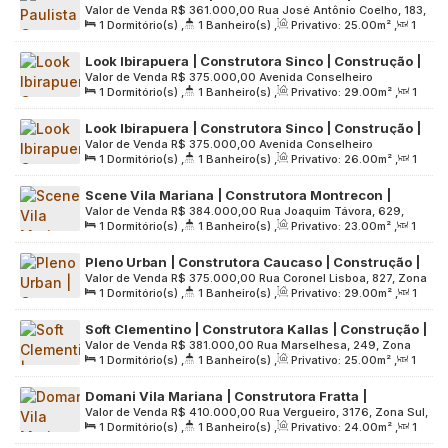
Valor de Venda
R$
361.000,00
Rua José Antônio Coelho, 183,
Construção | 25 metros | 01 suíte | com varanda |
1
Dormitório(s)
,
1
Banheiro(s)
,
Privativo:
25
.00
m²
,
1
Zona Sul, 04011-060, Vila Mariana, São Paulo, São Paulo,
sem vaga
Sala(s)
,
1
Suíte(s)
,
Útil:
25
.00
m²
,
Terreno:
975
.00
m²
Brasil
Look Ibirapuera | Construtora Sinco | Construção |
Valor de Venda
R$
375.000,00
Avenida Conselheiro
29 metros | 01 suíte | com varanda | sem vaga
1
Dormitório(s)
,
1
Banheiro(s)
,
Privativo:
29
.00
m²
,
1
Rodrigues Alves, 920, Zona Sul, 04014-002, Vila Mariana,
Sala(s)
,
Útil:
29
.00
m²
,
Terreno:
1484
.00
m²
São Paulo, São Paulo, Brasil
Look Ibirapuera | Construtora Sinco | Construção |
Valor de Venda
R$
375.000,00
Avenida Conselheiro
26 metros | Studios | com varanda | sem vaga
1
Dormitório(s)
,
1
Banheiro(s)
,
Privativo:
26
.00
m²
,
1
Rodrigues Alves, 920, Zona Sul, 04014-002, Vila Mariana,
Sala(s)
,
Útil:
26
.00
m²
,
Terreno:
1484
.00
m²
São Paulo, São Paulo, Brasil
Scene Vila Mariana | Construtora Montrecon |
Valor de Venda
R$
384.000,00
Rua Joaquim Távora, 629,
Construção | 23 metros | studios com varanda |
1
Dormitório(s)
,
1
Banheiro(s)
,
Privativo:
23
.00
m²
,
1
Zona Sul, 04015-001, Vila Mariana, São Paulo, São Paulo,
sem vaga
Sala(s)
,
Útil:
23
.00
m²
,
Terreno:
585
.00
m²
Brasil
Pleno Urban | Construtora Caucaso | Construção |
Valor de Venda
R$
375.000,00
Rua Coronel Lisboa, 827, Zona
29 metros | 01 dormitório | sem varanda e vaga
1
Dormitório(s)
,
1
Banheiro(s)
,
Privativo:
29
.00
m²
,
1
Sul, 04020-041, Vila Mariana, São Paulo, São Paulo, Brasil
Sala(s)
,
Útil:
29
.00
m²
,
Terreno:
1976
.00
m²
Soft Clementino | Construtora Kallas | Construção |
Valor de Venda
R$
381.000,00
Rua Marselhesa, 249, Zona
25 Metros | 01 Dormitório | com Varanda | sem
1
Dormitório(s)
,
1
Banheiro(s)
,
Privativo:
25
.00
m²
,
1
Sul, 04020-060, Vila Mariana, São Paulo, São Paulo, Brasil
Vaga
Sala(s)
,
Útil:
25
.00
m²
,
Terreno:
1613
.00
m²
Domani Vila Mariana | Construtora Fratta |
Valor de Venda
R$
410.000,00
Rua Vergueiro, 3176, Zona Sul,
Construção | 24 metros | 01 suíte | com varanda |
1
Dormitório(s)
,
1
Banheiro(s)
,
Privativo:
24
.00
m²
,
1
04102-001, Vila Mariana, São Paulo, São Paulo, Brasil
sem vaga
Sala(s)
,
Útil:
24
.00
m²
,
Terreno:
585
.00
m²