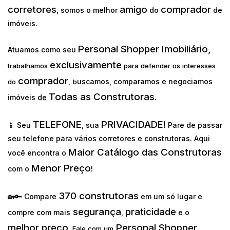
corretores
amigo
comprador
, somos o melhor
do
de
imóveis.
Personal Shopper Imobiliário,
Atuamos como seu
exclusivamente
trabalhamos
para defender os interesses
comprador
uscamos, comparamos e negociamos
do
,
b
Todas as Construtoras
imóveis de
.
TELEFONE
PRIVACIDADE!
📱 Seu
, sua
Pare de passar
seu telefone para vários corretores e construtoras. Aqui
Maior Catálogo das Construtoras
você encontra o
Menor Preço
com o
!
370 construtoras
🏡🔑 Compare
em um só lugar e
segurança
praticidade
compre com mais
,
e o
melhor preço
Personal Shopper
.
Fale com um