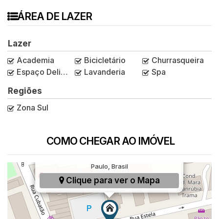
ÁREA DE LAZER
Lazer
Academia
Bicicletário
Churrasqueira
Espaço Delivery
Lavanderia
Spa
Regiões
Zona Sul
COMO CHEGAR AO IMÓVEL
Rua Estela, 135, Vila Mariana, São Paulo, São
Paulo, Brasil
Clique para ver o
Mapa