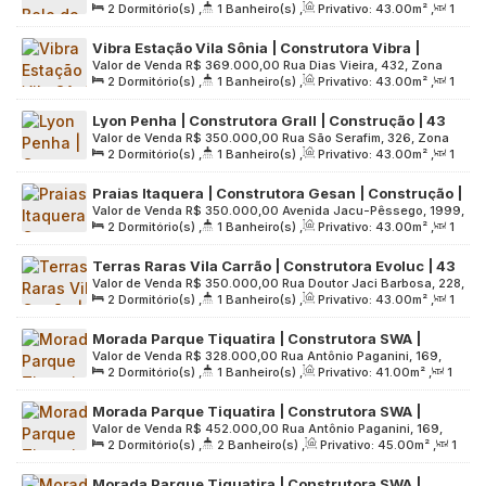
2
Dormitório(s)
,
1
Banheiro(s)
,
Privativo:
43
.00
m²
,
1
Leste, 03189-010, Vila Oratório, São Paulo, São Paulo, Brasil
varanda | 01 vaga
Sala(s)
,
1
Vaga(s)
,
Útil:
43
.00
m²
,
Terreno:
600
.00
m²
Vibra Estação Vila Sônia | Construtora Vibra |
Valor de Venda
R$
369.000,00
Rua Dias Vieira, 432, Zona
Construção | 43 Metros | 02 Dormitórios | com
2
Dormitório(s)
,
1
Banheiro(s)
,
Privativo:
43
.00
m²
,
1
Oeste, 05632-091, Vila Sônia, São Paulo, São Paulo, Brasil
Varanda | sem Vaga
Sala(s)
,
Útil:
43
.00
m²
,
Terreno:
3803
.00
m²
Lyon Penha | Construtora Grall | Construção | 43
Valor de Venda
R$
350.000,00
Rua São Serafim, 326, Zona
metros | 02 dormitórios | varanda grill | sem vaga
2
Dormitório(s)
,
1
Banheiro(s)
,
Privativo:
43
.00
m²
,
1
Leste, 03638-000, Penha de França, São Paulo, São Paulo,
Sala(s)
,
Útil:
43
.00
m²
,
Terreno:
2425
.00
m²
Brasil
Praias Itaquera | Construtora Gesan | Construção |
Valor de Venda
R$
350.000,00
Avenida Jacu-Pêssego, 1999,
43 metros | 02 dormitórios | varanda grill | 01 vaga
2
Dormitório(s)
,
1
Banheiro(s)
,
Privativo:
43
.00
m²
,
1
Zona Leste, 08215-115, Itaquera, São Paulo, São Paulo, Brasil
Sala(s)
,
1
Vaga(s)
,
Útil:
43
.00
m²
,
Terreno:
10864
.00
m²
Terras Raras Vila Carrão | Construtora Evoluc | 43
Valor de Venda
R$
350.000,00
Rua Doutor Jaci Barbosa, 228,
metros | 02 dormitórios | com varanda | sem vaga
2
Dormitório(s)
,
1
Banheiro(s)
,
Privativo:
43
.00
m²
,
1
Zona Leste, 03447-000, Vila Carrão, São Paulo, São Paulo,
Sala(s)
,
Útil:
43
.00
m²
,
Terreno:
2129
.00
m²
Brasil
Morada Parque Tiquatira | Construtora SWA |
Valor de Venda
R$
328.000,00
Rua Antônio Paganini, 169,
Lançamento | 41 metros | 02 dormitórios | com
2
Dormitório(s)
,
1
Banheiro(s)
,
Privativo:
41
.00
m²
,
1
Zona Leste, 03732-140, Chácara Cruzeiro do Sul, São Paulo,
varanda | sem vaga
Sala(s)
,
Útil:
41
.00
m²
,
Terreno:
4761
.00
m²
São Paulo, Brasil
Morada Parque Tiquatira | Construtora SWA |
Valor de Venda
R$
452.000,00
Rua Antônio Paganini, 169,
Lançamento | 45 metros | 02 dormitórios | suíte |
2
Dormitório(s)
,
2
Banheiro(s)
,
Privativo:
45
.00
m²
,
1
Zona Leste, 03732-140, Chácara Cruzeiro do Sul, São Paulo,
varanda | 01 vaga
Sala(s)
,
1
Suíte(s)
,
1
Vaga(s)
,
Útil:
45
.00
m²
,
Terreno:
São Paulo, Brasil
Morada Parque Tiquatira | Construtora SWA |
4761
.00
m²