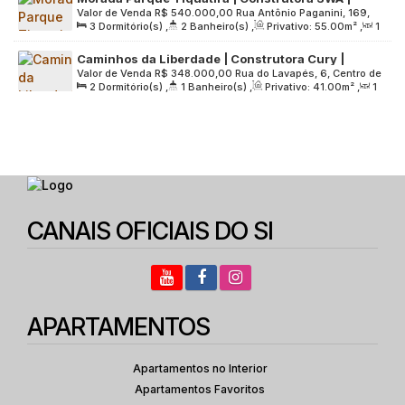
Valor de Venda
R$
540.000,00
Rua Antônio Paganini, 169,
Lançamento | 55 metros | 03 dormitórios | suíte |
3
Dormitório(s)
,
2
Banheiro(s)
,
Privativo:
55
.00
m²
,
1
Zona Leste, 03732-140, Chácara Cruzeiro do Sul, São Paulo,
varanda | 01 vaga
Sala(s)
,
1
Suíte(s)
,
1
Vaga(s)
,
Útil:
55
.00
m²
,
Terreno:
São Paulo, Brasil
Caminhos da Liberdade | Construtora Cury |
4761
.00
m²
Valor de Venda
R$
348.000,00
Rua do Lavapés, 6, Centro de
Lançamento | 41 metros | 02 dormitórios | com
2
Dormitório(s)
,
1
Banheiro(s)
,
Privativo:
41
.00
m²
,
1
São Paulo, 01519-000, Cambuci, São Paulo, São Paulo, Brasil
varanda sem vaga
Sala(s)
,
Útil:
41
.00
m²
,
Terreno:
6047
.00
m²
CANAIS OFICIAIS DO SI
APARTAMENTOS
Apartamentos no Interior
Apartamentos Favoritos