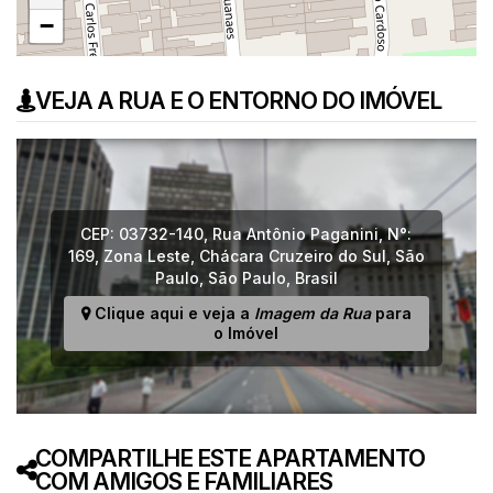
−
VEJA A RUA E O ENTORNO DO IMÓVEL
CEP: 03732-140
,
Rua Antônio Paganini
,
N°:
169
,
Zona Leste
,
Chácara Cruzeiro do Sul
,
São
Paulo
,
São Paulo
,
Brasil
Clique aqui e veja a
Imagem da Rua
para
o Imóvel
COMPARTILHE ESTE APARTAMENTO
COM AMIGOS E FAMILIARES