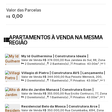
Valor das Parcelas
0,00
R$
APARTAMENTOS À VENDA NA MESMA
REGIÃO
My Id Guilhermina | Construtora Ideale |
Valor de Venda
R$
374.000,00
Rua Jandaia do Sul, 88, Zona
Construção | 43 metros | 02 dormitórios | suíte |
2
Dormitório(s)
,
2
Banheiro(s)
,
Privativo:
43
.00
m²
,
1
Leste, 03545-020, Vila Guilhermina, São Paulo, São Paulo,
com varanda | sem vaga
Sala(s)
,
1
Suíte(s)
,
Útil:
43
.00
m²
,
Terreno:
1327
.00
m²
Brasil
Villagio di Pietro | Construtora AVS | Lançamento |
Valor de Venda
R$
344.000,00
Rua Peixoto Werneck, 200,
43 metros | 02 dormitórios | varanda | 01 vaga
2
Dormitório(s)
,
1
Banheiro(s)
,
Privativo:
43
.00
m²
,
1
03568-060, Parque Artur Alvim, São Paulo, São Paulo, Brasil
Sala(s)
,
1
Vaga(s)
,
Útil:
43
.00
m²
,
Terreno:
2320
.00
m²
Alto do Jardim Manacá | Construtora Econ |
Valor de Venda
R$
355.000,00
Rua Ercílio Contrucci, 77, Zona
Construção | 43 metros | 02 dormitórios | varanda
2
Dormitório(s)
,
1
Banheiro(s)
,
Privativo:
43
.00
m²
,
1
Sul, 04177-040, Jardim Imperador (Zona Sul), São Paulo, São
| 01 vaga
Sala(s)
,
1
Vaga(s)
,
Útil:
43
.00
m²
,
Terreno:
5227
.00
m²
Paulo, Brasil
Residencial Belo da Mooca | Construtora Arce |
Valor de Venda
R$
350.000,00
Rua Corumbaiba, 694, Zona
Construção | 43 metros | 02 dormitórios | com