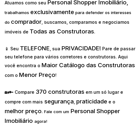
Personal Shopper Imobiliário,
Atuamos como seu
exclusivamente
trabalhamos
para defender os interesses
comprador
uscamos, comparamos e negociamos
do
,
b
Todas as Construtoras
imóveis de
.
TELEFONE
PRIVACIDADE!
📱 Seu
, sua
Pare de passar
seu telefone para vários corretores e construtoras. Aqui
Maior Catálogo das Construtoras
você encontra o
Menor Preço
com o
!
370 construtoras
🏡🔑 Compare
em um só lugar e
segurança
praticidade
compre com mais
,
e o
melhor preço
Personal Shopper
.
Fale com um
Imobiliário
agora!