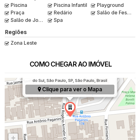
Piscina
Piscina Infantil
Playground
Praça
Redário
Salão de Festas
Salão de Jogos
Spa
Regiões
Zona Leste
COMO CHEGAR AO IMÓVEL
Rua Antônio Paganini, 169, Chácara Cruzeiro
do Sul, São Paulo, SP, São Paulo, Brasil
Clique para ver o
Mapa
+