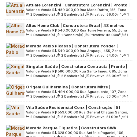
Brasil
Attuale Lorenzini | Construtora Lorenzini | Pronto |
2100
.00
m²
Valor de Venda
R$
489.000,00
Rua Maria Daffre, 155, Zona
56 metros | 02 dormitórios | suíte | varanda | 01
2
Dormitório(s)
,
2
Banheiro(s)
,
Privativo:
56
.00
m²
,
1
Leste, 03150-020, Quinta da Paineira, São Paulo, São Paulo,
vaga
Sala(s)
,
1
Suíte(s)
,
1
Vaga(s)
,
Útil:
56
.00
m²
,
Terreno:
Brasil
Altos Home Club | Construtora Graal | 48 metros |
3313
.00
m²
Valor de Venda
R$
540.000,00
Rua Tomé Ferreira, 55, Zona
02 dormitórios | varanda | 01 vaga
2
Dormitório(s)
,
1
Banheiro(s)
,
Privativo:
48
.00
m²
,
1
Norte, 02402-030, Santana, São Paulo, São Paulo, Brasil
Sala(s)
,
1
Vaga(s)
,
Útil:
48
.00
m²
,
Terreno:
1488
.00
m²
Morada Pablo Picasso | Construtora Yonder |
Valor de Venda
R$
540.000,00
Rua Arapaçu, 455, Zona
Construção | 54 metros | 02 dormitórios | suíte | 01
2
Dormitório(s)
,
2
Banheiro(s)
,
Privativo:
54
.00
m²
,
1
Leste, 03358-000, Vila Formosa, São Paulo, São Paulo, Brasil
vaga
Sala(s)
,
1
Suíte(s)
,
1
Vaga(s)
,
Útil:
54
.00
m²
,
Terreno:
Singular Saúde | Construtora Contracta | Pronto |
700
.00
m²
Valor de Venda
R$
580.000,00
Rua Santo Irineu, 665, Zona
55 metros | 02 dormitórios | suíte | varanda
2
Dormitório(s)
,
2
Banheiro(s)
,
Privativo:
55
.00
m²
,
1
Sul, 04127-120, Bosque da Saúde, São Paulo, São Paulo,
gourmet | 01 vaga
Sala(s)
,
1
Suíte(s)
,
1
Vaga(s)
,
Útil:
55
.00
m²
,
Terreno:
Brasil
Origem Guilhermina | Construtora Mitre |
1702
.00
m²
Valor de Venda
R$
494.000,00
Rua Águaquente, 107, Zona
Construção | 53 metros | 02 dormitórios | suíte |
2
Dormitório(s)
,
2
Banheiro(s)
,
Privativo:
53
.00
m²
,
1
Leste, 03541-100, Vila Guilhermina, São Paulo, São Paulo,
varanda | 01 vaga
Sala(s)
,
1
Suíte(s)
,
1
Vaga(s)
,
Útil:
53
.00
m²
,
Terreno:
Brasil
Vila Saúde Residencial Conx | Construção | 51
5632
.00
m²
Valor de Venda
R$
553.000,00
Rua General Chagas Santos,
Metros | 02 Dormitórios | Suíte | Varanda | 01 Vaga
2
Dormitório(s)
,
2
Banheiro(s)
,
Privativo:
51
.00
m²
,
1
718, Zona Sul, 04146-051, Vila da Saúde, São Paulo, São
Sala(s)
,
1
Suíte(s)
,
1
Vaga(s)
,
Útil:
51
.00
m²
,
Terreno:
Paulo, Brasil
Morada Parque Tiquatira | Construtora SWA |
2094
.00
m²
Valor de Venda
R$
328.000,00
Rua Antônio Paganini, 169,
Lançamento | 41 metros | 02 dormitórios | com