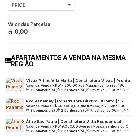
PRICE
Valor das Parcelas
0,00
R$
APARTAMENTOS À VENDA NA MESMA
REGIÃO
Vivaz Prime Vila Maria | Construtora Vivaz | Pronto
Valor de Venda
R$
517.000,00
Rua Magarinos Torres, 480,
| 55 metros | 03 dormitórios | suíte | varanda | 01
3
Dormitório(s)
,
2
Banheiro(s)
,
Privativo:
55
.00
m²
,
1
Zona Norte, 02119-000, Vila Maria Baixa, São Paulo, São
vaga
Sala(s)
,
1
Suíte(s)
,
1
Vaga(s)
,
Útil:
55
.00
m²
,
Terreno:
Paulo, Brasil
Roc Panamby | Construtora Ditolvo | Pronto | 55
6984
.00
m²
Valor de Venda
R$
560.000,00
Rua Itatupa, 212, Zona Sul,
metros | 02 dormitórios | suíte | varanda | 01 vaga
2
Dormitório(s)
,
2
Banheiro(s)
,
Privativo:
55
.00
m²
,
1
05715-040, Vila Andrade, São Paulo, São Paulo, Brasil
Sala(s)
,
1
Suíte(s)
,
1
Vaga(s)
,
Útil:
55
.00
m²
,
Terreno:
Átrio São Paulo | Construtora Vitta Residencial |
3716
.00
m²
Valor de Venda
R$
519.000,00
Avenida Nossa Senhora do Ó,
Construção | 55 metros | 03 dormitórios | suíte |
3
Dormitório(s)
,
2
Banheiro(s)
,
Privativo:
55
.00
m²
,
1
2050, Zona Norte, 02715-000, Limão, São Paulo, São Paulo,
varanda | 01 vaga
Sala(s)
,
1
Suíte(s)
,
1
Vaga(s)
,
Útil:
55
.00
m²
,
Terreno: