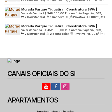
2
Dormitório(s)
,
1
Banheiro(s)
,
Privativo:
41
.00
m²
,
1
Zona Leste, 03732-140, Chácara Cruzeiro do Sul, São Paulo,
varanda | sem vaga
Sala(s)
,
Útil:
41
.00
m²
,
Terreno:
4761
.00
m²
São Paulo, Brasil
Morada Parque Tiquatira | Construtora SWA |
Valor de Venda
R$
348.000,00
Rua Antônio Paganini, 169,
Lançamento | 43 metros | 02 dormitórios | com
2
Dormitório(s)
,
1
Banheiro(s)
,
Privativo:
43
.00
m²
,
1
Zona Leste, 03732-140, Chácara Cruzeiro do Sul, São Paulo,
varanda | sem vaga
Sala(s)
,
Útil:
43
.00
m²
,
Terreno:
4761
.00
m²
São Paulo, Brasil
Morada Parque Tiquatira | Construtora SWA |
Valor de Venda
R$
452.000,00
Rua Antônio Paganini, 169,
Lançamento | 45 metros | 02 dormitórios | suíte |
2
Dormitório(s)
,
2
Banheiro(s)
,
Privativo:
45
.00
m²
,
1
Zona Leste, 03732-140, Chácara Cruzeiro do Sul, São Paulo,
varanda | 01 vaga
Sala(s)
,
1
Suíte(s)
,
1
Vaga(s)
,
Útil:
45
.00
m²
,
Terreno:
São Paulo, Brasil
4761
.00
m²
CANAIS OFICIAIS DO SI
APARTAMENTOS
Apartamentos no Interior