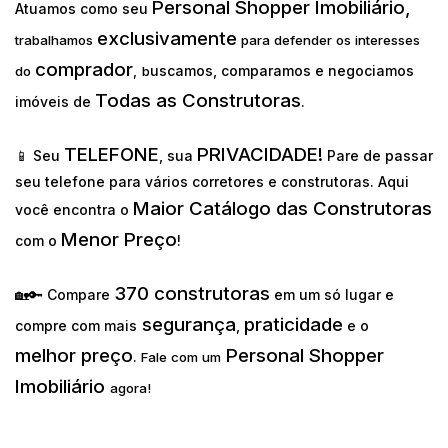
Personal Shopper Imobiliário,
Atuamos como seu
exclusivamente
trabalhamos
para defender os interesses
comprador
uscamos, comparamos e negociamos
do
,
b
Todas as Construtoras
imóveis de
.
TELEFONE
PRIVACIDADE!
📱 Seu
, sua
Pare de passar
seu telefone para vários corretores e construtoras. Aqui
Maior Catálogo das Construtoras
você encontra o
Menor Preço
com o
!
370 construtoras
🏡🔑 Compare
em um só lugar e
segurança
praticidade
compre com mais
,
e o
melhor preço
Personal Shopper
.
Fale com um
Imobiliário
agora!