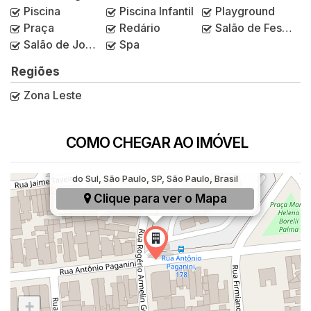
Piscina
Piscina Infantil
Playground
Praça
Redário
Salão de Festas
Salão de Jogos
Spa
Regiões
Zona Leste
COMO CHEGAR AO IMÓVEL
Rua Antônio Paganini, 169, Chácara Cruzeiro
do Sul, São Paulo, SP, São Paulo, Brasil
Clique para ver o
Mapa
+