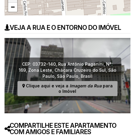
−
VEJA A RUA E O ENTORNO DO IMÓVEL
CEP: 03732-140
,
Rua Antônio Paganini
,
N°:
169
,
Zona Leste
,
Chácara Cruzeiro do Sul
,
São
Paulo
,
São Paulo
,
Brasil
Clique aqui e veja a
Imagem da Rua
para
o Imóvel
COMPARTILHE ESTE APARTAMENTO
COM AMIGOS E FAMILIARES