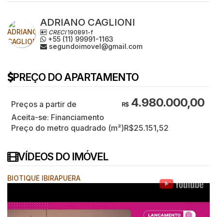
ADRIANO CAGLIONI
CRECI
190891-f
+55 (11) 99991-1163
segundoimovel@gmail.com
PREÇO DO APARTAMENTO
4.980.000,00
R$
Aceita-se: Financiamento
Preço do metro quadrado (m²)
R$
25.151,52
VÍDEOS DO IMÓVEL
BIOTIQUE IBIRAPUERA