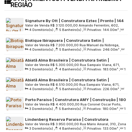
REGIÃO
Signature By Ott | Construtora Eztec | Pronto | 144
Valor de Venda
R$
3.120.000,00
Armando Ferrentini, 602,
metros | 04 dormitórios | 02 suítes | varanda
4
Dormitório(s)
,
5
Banheiro(s)
,
Privativo:
144
.00
m²
,
Zona Sul, 04103-030, Paraíso, São Paulo, São Paulo, Brasil
gourmet | 03 vagas
2
Sala(s)
,
2
Suíte(s)
,
3
Vaga(s)
,
Útil:
144
.00
m²
,
Biotique Ibirapuera | Construtora Setin |
Terreno:
3266
.00
m²
Valor de Venda
R$
7.200.000,00
Rua Manuel da Nóbrega,
Construção | 246 metros | 04 suítes | 04 vagas
4
Dormitório(s)
,
5
Banheiro(s)
,
Privativo:
246
.00
m²
,
778, Zona Sul, 04001-002, Paraíso, São Paulo, São Paulo,
2
Sala(s)
,
4
Suíte(s)
,
4
Vaga(s)
,
Útil:
246
.00
m²
,
Brasil
Abiatã Alma Brasileira | Construtora Setin |
Terreno:
2575
.00
m²
Valor de Venda
R$
5.300.000,00
Rua Sampaio Viana, 671,
Construção | 183 metros | 03 suítes | depósito |
3
Dormitório(s)
,
4
Banheiro(s)
,
Privativo:
183
.00
m²
,
1
Zona Sul, 04004-002, Paraíso, São Paulo, São Paulo, Brasil
hall privativo | 03 vagas
Sala(s)
,
3
Suíte(s)
,
3
Vaga(s)
,
Útil:
183
.00
m²
,
Abiatã Alma Brasileira | Construtora Setin |
Terreno:
2613
.00
m²
Valor de Venda
R$
6.510.000,00
Rua Sampaio Viana, 671,
Construção | 226 metros | 04 dormitórios | 02
4
Dormitório(s)
,
5
Banheiro(s)
,
Privativo:
226
.00
m²
,
Zona Sul, 04004-002, Paraíso, São Paulo, São Paulo, Brasil
suítes | depósito | hall privativo | 03 vagas
1
Sala(s)
,
2
Suíte(s)
,
3
Vaga(s)
,
Útil:
226
.00
m²
,
Porto Paraíso | Construtora AMY | Construção | 180
Terreno:
2613
.00
m²
Valor de Venda
R$
4.400.000,00
Rua Coronel Oscar Porto,
metros | 03 suítes | hall privativo | 03 vagas
3
Dormitório(s)
,
5
Banheiro(s)
,
Privativo:
180
.00
m²
,
1
629, Zona Sul, 04003-002, Paraíso, São Paulo, São Paulo,
Sala(s)
,
3
Suíte(s)
,
3
Vaga(s)
,
Útil:
180
.00
m²
,
Brasil
Lindenberg Reserva Paraíso | Construtora
Terreno:
1326
.00
m²
Valor de Venda
R$
3.950.000,00
Rua Mário Amaral, 310, Zona
Lindenberg | Construção | 133 metros | 03 suítes |
3
Dormitório(s)
,
4
Banheiro(s)
,
Privativo:
133
.00
m²
,
1
Sul, 04002-021, Paraíso, São Paulo, São Paulo, Brasil
varanda gourmet | 02 vagas