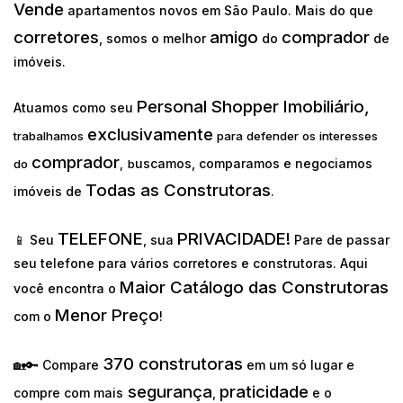
Vende
apartamentos novos em São Paulo. Mais do que
corretores
amigo
comprador
, somos o melhor
do
de
imóveis.
Personal Shopper Imobiliário,
Atuamos como seu
exclusivamente
trabalhamos
para defender os interesses
comprador
uscamos, comparamos e negociamos
do
,
b
Todas as Construtoras
imóveis de
.
TELEFONE
PRIVACIDADE!
📱 Seu
, sua
Pare de passar
seu telefone para vários corretores e construtoras. Aqui
Maior Catálogo das Construtoras
você encontra o
Menor Preço
com o
!
370 construtoras
🏡🔑 Compare
em um só lugar e
segurança
praticidade
compre com mais
,
e o