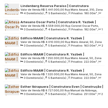
Sala(s)
,
3
Suíte(s)
,
2
Vaga(s)
,
Útil:
133
.00
m²
,
Lindenberg Reserva Paraíso | Construtora
Terreno:
1782
.00
m²
Valor de Venda
R$
5.441.000,00
Rua Mário Amaral, 310, Zona
Lindenberg | Construção | 180 metros | 04
4
Dormitório(s)
,
5
Banheiro(s)
,
Privativo:
180
.00
m²
,
Sul, 04002-021, Paraíso, São Paulo, São Paulo, Brasil
dormitórios | 02 suítes | varanda gourmet | 03
2
Sala(s)
,
2
Suíte(s)
,
3
Vaga(s)
,
Útil:
180
.00
m²
,
vagas
Artesano Oscar Porto | Construtora R. Yazbek |
Terreno:
1782
.00
m²
Valor de Venda
R$
4.559.000,00
Rua Coronel Oscar Porto,
Pronto para Morar | 182 metros | 03 suítes | hall
3
Dormitório(s)
,
4
Banheiro(s)
,
Privativo:
182
.00
m²
,
1
507, Zona Sul, 04003-002, Paraíso, São Paulo, São Paulo,
privativo | 02 vagas
Sala(s)
,
3
Suíte(s)
,
2
Vaga(s)
,
Útil:
182
.00
m²
,
Brasil
Edifício MAAM | Construtora R. Yazbek |
Terreno:
1997
.00
m²
Valor de Venda
R$
4.010.000,00
Rua Mário Amaral, 50, Zona
Construção | 163 metros | 03 suítes | hall privativo
3
Dormitório(s)
,
5
Banheiro(s)
,
Privativo:
163
.00
m²
,
2
Sul, 04002-020, Paraíso, São Paulo, São Paulo, Brasil
| 02 vagas
Sala(s)
,
3
Suíte(s)
,
2
Vaga(s)
,
Útil:
163
.00
m²
,
Edifício MAAM | Construtora R. Yazbek |
Terreno:
3750
.00
m²
Valor de Venda
R$
7.250.000,00
Rua Mário Amaral, 50, Zona
Construção | 222 metros | 03 suítes | hall privativo
3
Dormitório(s)
,
5
Banheiro(s)
,
Privativo:
222
.00
m²
,
Sul, 04002-020, Paraíso, São Paulo, São Paulo, Brasil
| 03 vagas
2
Sala(s)
,
3
Suíte(s)
,
3
Vaga(s)
,
Útil:
222
.00
m²
,
Edifício MAAM | Construtora R. Yazbek |
Terreno:
3750
.00
m²
Valor de Venda
R$
7.320.000,00
Rua Mário Amaral, 50, Zona
Construção | 230 metros | 03 suítes | hall privativo
3
Dormitório(s)
,
5
Banheiro(s)
,
Privativo:
222
.00
m²
,
Sul, 04002-020, Paraíso, São Paulo, São Paulo, Brasil
| 03 vagas
2
Sala(s)
,
3
Suíte(s)
,
3
Vaga(s)
,
Útil:
222
.00
m²
,
Esther Ibirapuera | Construtora Even | Construção |
Terreno:
3750
.00
m²
Valor de Venda
R$
8.727.000,00
Rua Manuel da Nóbrega,
251 metros | 03 suítes | varanda gourmet | hall
3
Dormitório(s)
,
5
Banheiro(s)
,
Privativo:
251
.00
m²
,
2
950, Zona Sul, 04001-003, Paraíso, São Paulo, São Paulo,
privativo | 03 vagas
Sala(s)
,
3
Suíte(s)
,
3
Vaga(s)
,
Útil:
251
.00
m²
,
Brasil
Terreno:
5043
.00
m²