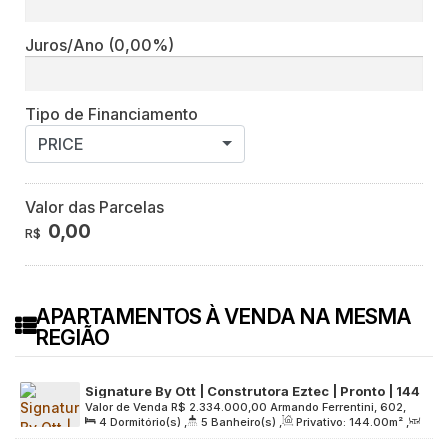
Juros/Ano
(0,00%)
Tipo de Financiamento
PRICE
Valor das Parcelas
0,00
R$
APARTAMENTOS À VENDA NA MESMA
REGIÃO
Signature By Ott | Construtora Eztec | Pronto | 144
Valor de Venda
R$
2.334.000,00
Armando Ferrentini, 602,
metros | 04 dormitórios | 02 suítes | varanda
4
Dormitório(s)
,
5
Banheiro(s)
,
Privativo:
144
.00
m²
,
Zona Sul, 04103-030, Paraíso, São Paulo, São Paulo, Brasil
gourmet | 02 vagas
2
Sala(s)
,
2
Suíte(s)
,
2
Vaga(s)
,
Útil:
144
.00
m²
,