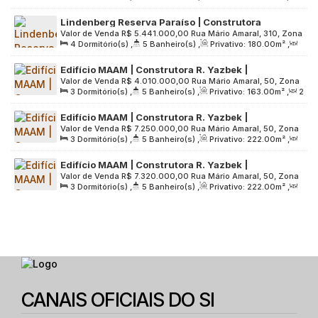
Sala(s)
,
3
Suíte(s)
,
2
Vaga(s)
,
Útil:
133
.00
m²
,
Lindenberg Reserva Paraíso | Construtora
Terreno:
1782
.00
m²
Valor de Venda
R$
5.441.000,00
Rua Mário Amaral, 310, Zona
Lindenberg | Construção | 180 metros | 04
4
Dormitório(s)
,
5
Banheiro(s)
,
Privativo:
180
.00
m²
,
Sul, 04002-021, Paraíso, São Paulo, São Paulo, Brasil
dormitórios | 02 suítes | varanda gourmet | 03
2
Sala(s)
,
2
Suíte(s)
,
3
Vaga(s)
,
Útil:
180
.00
m²
,
vagas
Edifício MAAM | Construtora R. Yazbek |
Terreno:
1782
.00
m²
Valor de Venda
R$
4.010.000,00
Rua Mário Amaral, 50, Zona
Construção | 163 metros | 03 suítes | hall privativo
3
Dormitório(s)
,
5
Banheiro(s)
,
Privativo:
163
.00
m²
,
2
Sul, 04002-020, Paraíso, São Paulo, São Paulo, Brasil
| 02 vagas
Sala(s)
,
3
Suíte(s)
,
2
Vaga(s)
,
Útil:
163
.00
m²
,
Edifício MAAM | Construtora R. Yazbek |
Terreno:
3750
.00
m²
Valor de Venda
R$
7.250.000,00
Rua Mário Amaral, 50, Zona
Construção | 222 metros | 03 suítes | hall privativo
3
Dormitório(s)
,
5
Banheiro(s)
,
Privativo:
222
.00
m²
,
Sul, 04002-020, Paraíso, São Paulo, São Paulo, Brasil
| 03 vagas
2
Sala(s)
,
3
Suíte(s)
,
3
Vaga(s)
,
Útil:
222
.00
m²
,
Edifício MAAM | Construtora R. Yazbek |
Terreno:
3750
.00
m²
Valor de Venda
R$
7.320.000,00
Rua Mário Amaral, 50, Zona
Construção | 230 metros | 03 suítes | hall privativo
3
Dormitório(s)
,
5
Banheiro(s)
,
Privativo:
222
.00
m²
,
Sul, 04002-020, Paraíso, São Paulo, São Paulo, Brasil
| 03 vagas
2
Sala(s)
,
3
Suíte(s)
,
3
Vaga(s)
,
Útil:
222
.00
m²
,
Terreno:
3750
.00
m²
CANAIS OFICIAIS DO SI