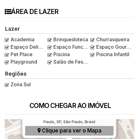
ÁREA DE LAZER
Lazer
Academia
Brinquedoteca
Churrasqueira
Espaço Delivery
Espaço Funcional
Espaço Gourmet
Pet Place
Piscina
Piscina Infantil
Playground
Salão de Festas
Regiões
Zona Sul
COMO CHEGAR AO IMÓVEL
Rua Coronel Oscar Porto, 507, Paraíso, São
Paulo, SP, São Paulo, Brasil
Clique para ver o
Mapa