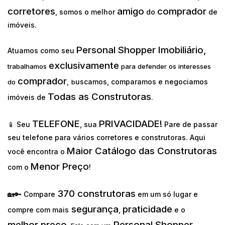
corretores
amigo
comprador
, somos o melhor
do
de
imóveis.
Personal Shopper Imobiliário,
Atuamos como seu
exclusivamente
trabalhamos
para defender os interesses
comprador
uscamos, comparamos e negociamos
do
,
b
Todas as Construtoras
imóveis de
.
TELEFONE
PRIVACIDADE!
📱 Seu
, sua
Pare de passar
seu telefone para vários corretores e construtoras. Aqui
Maior Catálogo das Construtoras
você encontra o
Menor Preço
com o
!
370 construtoras
🏡🔑 Compare
em um só lugar e
segurança
praticidade
compre com mais
,
e o
melhor preço
Personal Shopper