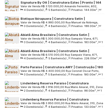
Signature By Ott | Construtora Eztec | Pronto | 144
Terreno:
3266
.00
m²
Valor de Venda
R$
3.120.000,00
Armando Ferrentini, 602,
metros | 04 dormitórios | 02 suítes | varanda
4
Dormitório(s)
,
5
Banheiro(s)
,
Privativo:
144
.00
m²
,
Zona Sul, 04103-030, Paraíso, São Paulo, São Paulo, Brasil
gourmet | 03 vagas
2
Sala(s)
,
2
Suíte(s)
,
3
Vaga(s)
,
Útil:
144
.00
m²
,
Biotique Ibirapuera | Construtora Setin |
Terreno:
3266
.00
m²
Valor de Venda
R$
4.980.000,00
Rua Manuel da Nóbrega,
Construção | 198 metros | 03 suítes | 03 vagas
3
Dormitório(s)
,
4
Banheiro(s)
,
Privativo:
198
.00
m²
,
778, Zona Sul, 04001-002, Paraíso, São Paulo, São Paulo,
2
Sala(s)
,
3
Suíte(s)
,
3
Vaga(s)
,
Útil:
198
.00
m²
,
Brasil
Abiatã Alma Brasileira | Construtora Setin |
Terreno:
2575
.00
m²
Valor de Venda
R$
5.300.000,00
Rua Sampaio Viana, 671,
Construção | 183 metros | 03 suítes | depósito |
3
Dormitório(s)
,
4
Banheiro(s)
,
Privativo:
183
.00
m²
,
1
Zona Sul, 04004-002, Paraíso, São Paulo, São Paulo, Brasil
hall privativo | 03 vagas
Sala(s)
,
3
Suíte(s)
,
3
Vaga(s)
,
Útil:
183
.00
m²
,
Abiatã Alma Brasileira | Construtora Setin |
Terreno:
2613
.00
m²
Valor de Venda
R$
6.510.000,00
Rua Sampaio Viana, 671,
Construção | 226 metros | 04 dormitórios | 02
4
Dormitório(s)
,
5
Banheiro(s)
,
Privativo:
226
.00
m²
,
Zona Sul, 04004-002, Paraíso, São Paulo, São Paulo, Brasil
suítes | depósito | hall privativo | 03 vagas
1
Sala(s)
,
2
Suíte(s)
,
3
Vaga(s)
,
Útil:
226
.00
m²
,
Porto Paraíso | Construtora AMY | Construção | 180
Terreno:
2613
.00
m²
Valor de Venda
R$
4.400.000,00
Rua Coronel Oscar Porto,
metros | 03 suítes | hall privativo | 03 vagas
3
Dormitório(s)
,
5
Banheiro(s)
,
Privativo:
180
.00
m²
,
1
629, Zona Sul, 04003-002, Paraíso, São Paulo, São Paulo,
Sala(s)
,
3
Suíte(s)
,
3
Vaga(s)
,
Útil:
180
.00
m²
,
Brasil
Lindenberg Reserva Paraíso | Construtora
Terreno:
1326
.00
m²
Valor de Venda
R$
2.916.000,00
Rua Mário Amaral, 310, Zona
Lindenberg | Construção | 98 metros | 02 suítes |
2
Dormitório(s)
,
4
Banheiro(s)
,
Privativo:
98
.00
m²
,
1
Sul, 04002-021, Paraíso, São Paulo, São Paulo, Brasil
varanda gourmet | 02 vagas
Sala(s)
,
2
Suíte(s)
,
2
Vaga(s)
,
Útil:
98
.00
m²
,
Lindenberg Reserva Paraíso | Construtora
Terreno:
1782
.00
m²
Valor de Venda
R$
3.950.000,00
Rua Mário Amaral, 310, Zona
Lindenberg | Construção | 133 metros | 03 suítes |
3
Dormitório(s)
,
4
Banheiro(s)
,
Privativo:
133
.00
m²
,
1
Sul, 04002-021, Paraíso, São Paulo, São Paulo, Brasil
varanda gourmet | 02 vagas