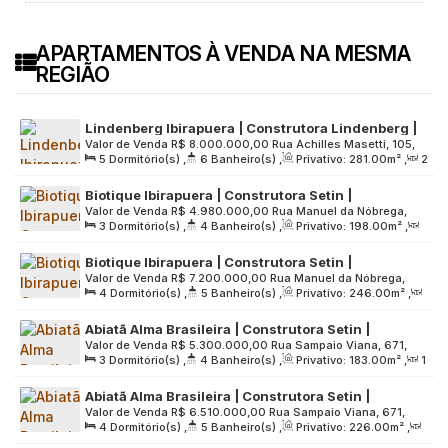
APARTAMENTOS À VENDA NA MESMA
REGIÃO
Lindenberg Ibirapuera | Construtora Lindenberg |
Valor de Venda
R$
8.000.000,00
Rua Achilles Masetti, 105,
Pronto | 281 metros | 04 suítes | hall privativo | 04
5
Dormitório(s)
,
6
Banheiro(s)
,
Privativo:
281
.00
m²
,
2
Zona Sul, 04006-020, Paraíso, São Paulo, São Paulo, Brasil
vagas
Sala(s)
,
4
Suíte(s)
,
4
Vaga(s)
,
Útil:
281
.00
m²
,
Biotique Ibirapuera | Construtora Setin |
Terreno:
10600
.00
m²
Valor de Venda
R$
4.980.000,00
Rua Manuel da Nóbrega,
Construção | 198 metros | 03 suítes | 03 vagas
3
Dormitório(s)
,
4
Banheiro(s)
,
Privativo:
198
.00
m²
,
778, Zona Sul, 04001-002, Paraíso, São Paulo, São Paulo,
2
Sala(s)
,
3
Suíte(s)
,
3
Vaga(s)
,
Útil:
198
.00
m²
,
Brasil
Biotique Ibirapuera | Construtora Setin |
Terreno:
2575
.00
m²
Valor de Venda
R$
7.200.000,00
Rua Manuel da Nóbrega,
Construção | 246 metros | 04 suítes | 04 vagas
4
Dormitório(s)
,
5
Banheiro(s)
,
Privativo:
246
.00
m²
,
778, Zona Sul, 04001-002, Paraíso, São Paulo, São Paulo,
2
Sala(s)
,
4
Suíte(s)
,
4
Vaga(s)
,
Útil:
246
.00
m²
,
Brasil
Abiatã Alma Brasileira | Construtora Setin |
Terreno:
2575
.00
m²
Valor de Venda
R$
5.300.000,00
Rua Sampaio Viana, 671,
Construção | 183 metros | 03 suítes | depósito |
3
Dormitório(s)
,
4
Banheiro(s)
,
Privativo:
183
.00
m²
,
1
Zona Sul, 04004-002, Paraíso, São Paulo, São Paulo, Brasil
hall privativo | 03 vagas
Sala(s)
,
3
Suíte(s)
,
3
Vaga(s)
,
Útil:
183
.00
m²
,
Abiatã Alma Brasileira | Construtora Setin |
Terreno:
2613
.00
m²
Valor de Venda
R$
6.510.000,00
Rua Sampaio Viana, 671,
Construção | 226 metros | 04 dormitórios | 02
4
Dormitório(s)
,
5
Banheiro(s)
,
Privativo:
226
.00
m²
,
Zona Sul, 04004-002, Paraíso, São Paulo, São Paulo, Brasil
suítes | depósito | hall privativo | 03 vagas
1
Sala(s)
,
2
Suíte(s)
,
3
Vaga(s)
,
Útil:
226
.00
m²
,