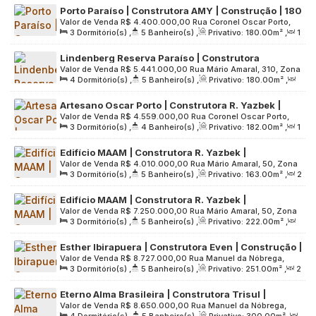
Porto Paraíso | Construtora AMY | Construção | 180
Terreno:
2613
.00
m²
Valor de Venda
R$
4.400.000,00
Rua Coronel Oscar Porto,
metros | 03 suítes | hall privativo | 03 vagas
3
Dormitório(s)
,
5
Banheiro(s)
,
Privativo:
180
.00
m²
,
1
629, Zona Sul, 04003-002, Paraíso, São Paulo, São Paulo,
Sala(s)
,
3
Suíte(s)
,
3
Vaga(s)
,
Útil:
180
.00
m²
,
Brasil
Lindenberg Reserva Paraíso | Construtora
Terreno:
1326
.00
m²
Valor de Venda
R$
5.441.000,00
Rua Mário Amaral, 310, Zona
Lindenberg | Construção | 180 metros | 04
4
Dormitório(s)
,
5
Banheiro(s)
,
Privativo:
180
.00
m²
,
Sul, 04002-021, Paraíso, São Paulo, São Paulo, Brasil
dormitórios | 02 suítes | varanda gourmet | 03
2
Sala(s)
,
2
Suíte(s)
,
3
Vaga(s)
,
Útil:
180
.00
m²
,
vagas
Artesano Oscar Porto | Construtora R. Yazbek |
Terreno:
1782
.00
m²
Valor de Venda
R$
4.559.000,00
Rua Coronel Oscar Porto,
Pronto para Morar | 182 metros | 03 suítes | hall
3
Dormitório(s)
,
4
Banheiro(s)
,
Privativo:
182
.00
m²
,
1
507, Zona Sul, 04003-002, Paraíso, São Paulo, São Paulo,
privativo | 02 vagas
Sala(s)
,
3
Suíte(s)
,
2
Vaga(s)
,
Útil:
182
.00
m²
,
Brasil
Edifício MAAM | Construtora R. Yazbek |
Terreno:
1997
.00
m²
Valor de Venda
R$
4.010.000,00
Rua Mário Amaral, 50, Zona
Construção | 163 metros | 03 suítes | hall privativo
3
Dormitório(s)
,
5
Banheiro(s)
,
Privativo:
163
.00
m²
,
2
Sul, 04002-020, Paraíso, São Paulo, São Paulo, Brasil
| 02 vagas
Sala(s)
,
3
Suíte(s)
,
2
Vaga(s)
,
Útil:
163
.00
m²
,
Edifício MAAM | Construtora R. Yazbek |
Terreno:
3750
.00
m²
Valor de Venda
R$
7.250.000,00
Rua Mário Amaral, 50, Zona
Construção | 222 metros | 03 suítes | hall privativo
3
Dormitório(s)
,
5
Banheiro(s)
,
Privativo:
222
.00
m²
,
Sul, 04002-020, Paraíso, São Paulo, São Paulo, Brasil
| 03 vagas
2
Sala(s)
,
3
Suíte(s)
,
3
Vaga(s)
,
Útil:
222
.00
m²
,
Esther Ibirapuera | Construtora Even | Construção |
Terreno:
3750
.00
m²
Valor de Venda
R$
8.727.000,00
Rua Manuel da Nóbrega,
251 metros | 03 suítes | varanda gourmet | hall
3
Dormitório(s)
,
5
Banheiro(s)
,
Privativo:
251
.00
m²
,
2
950, Zona Sul, 04001-003, Paraíso, São Paulo, São Paulo,
privativo | 03 vagas
Sala(s)
,
3
Suíte(s)
,
3
Vaga(s)
,
Útil:
251
.00
m²
,
Brasil
Eterno Alma Brasileira | Construtora Trisul |
Terreno:
5043
.00
m²
Valor de Venda
R$
8.650.000,00
Rua Manuel da Nóbrega,
Lançamento | 300 metros | 04 suítes | 04 vagas
4
Dormitório(s)
,
5
Banheiro(s)
,
Privativo:
300
.00
m²
,