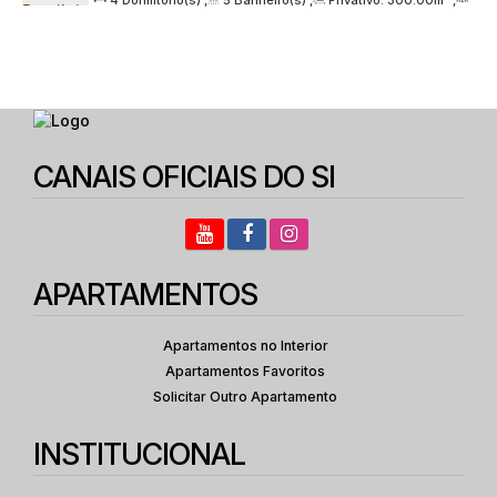
665, Zona Sul, 04001-083, Paraíso, São Paulo, São Paulo,
2
Sala(s)
,
4
Suíte(s)
,
4
Vaga(s)
,
Útil:
300
.00
m²
,
Brasil
Terreno:
2912
.00
m²
CANAIS OFICIAIS DO SI
APARTAMENTOS
Apartamentos no Interior
Apartamentos Favoritos
Solicitar Outro Apartamento
INSTITUCIONAL