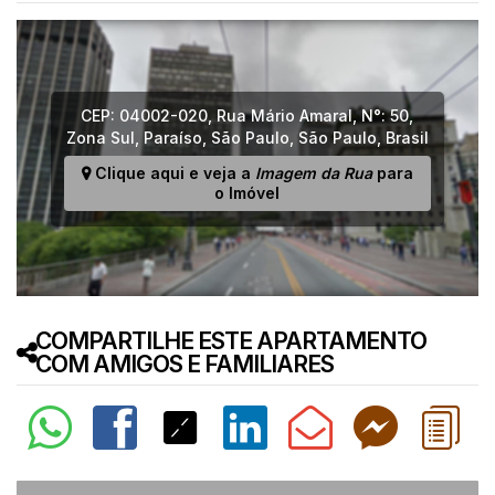
CEP: 04002-020
,
Rua Mário Amaral
,
N°:
50
,
Zona Sul
,
Paraíso
,
São Paulo
,
São Paulo
,
Brasil
Clique aqui e veja a
Imagem da Rua
para
o Imóvel
COMPARTILHE ESTE APARTAMENTO
COM AMIGOS E FAMILIARES