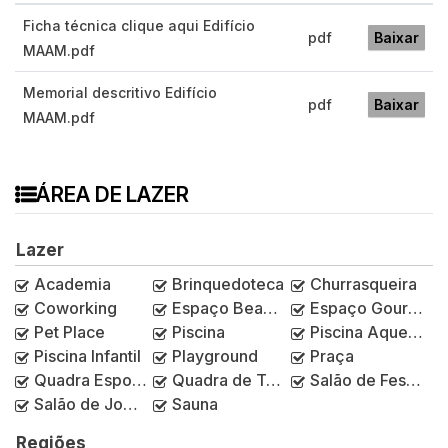
Ficha técnica clique aqui Edifício
pdf
Baixar
MAAM.pdf
Memorial descritivo Edifício
pdf
Baixar
MAAM.pdf
ÁREA DE LAZER
Lazer
Academia
Brinquedoteca
Churrasqueira
Coworking
Espaço Beauty
Espaço Gourmet
Pet Place
Piscina
Piscina Aquecida
Piscina Infantil
Playground
Praça
Quadra Esportiva
Quadra de Tênis
Salão de Festas
Salão de Jogos
Sauna
Regiões