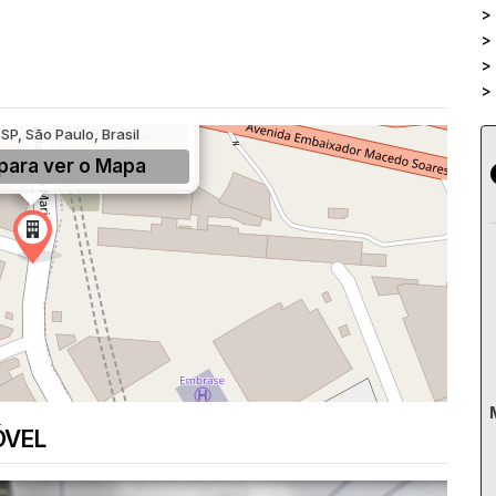
>
>
>
>
arina, 1660, Água Branca,
SP, São Paulo, Brasil
para ver o
Mapa
ÓVEL