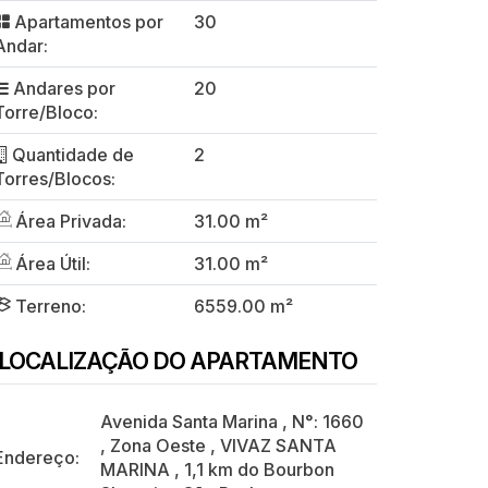
Apartamentos por
30
Andar:
Andares por
20
Torre/Bloco:
Quantidade de
2
Torres/Blocos:
Área Privada:
31.00 m²
Área Útil:
31.00 m²
Terreno:
6559.00 m²
LOCALIZAÇÃO DO APARTAMENTO
Avenida Santa Marina
,
N°:
1660
,
Zona Oeste
,
VIVAZ SANTA
Endereço:
MARINA
,
1,1 km do Bourbon