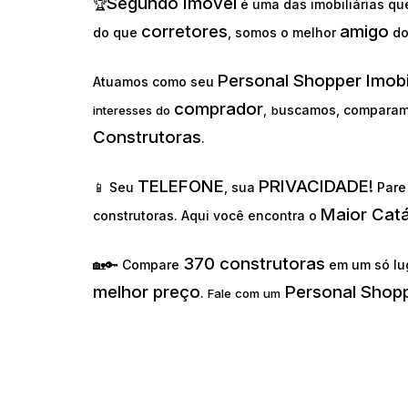
Segundo Imóvel
🏆
é uma das imobiliárias q
corretores
amigo
do que
, somos o melhor
d
Personal Shopper Imobi
Atuamos como seu
comprador
uscamos, comparam
interesses do
,
b
Construtoras
.
TELEFONE
PRIVACIDADE!
📱 Seu
, sua
Pare 
Maior Cat
construtoras. Aqui você encontra o
370 construtoras
🏡🔑 Compare
em um só lu
melhor preço
Personal Shopp
.
Fale com um