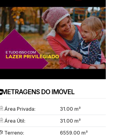
METRAGENS DO IMÓVEL
Área Privada:
31
.00
m²
Área Útil:
31
.00
m²
Terreno:
6559
.00
m²