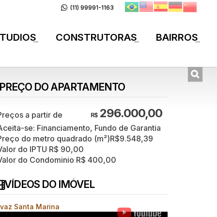
(11) 99991-1163
TUDIOS
CONSTRUTORAS
BAIRROS
+
+
+
PREÇO DO APARTAMENTO
296.000,00
R$
Aceita-se: Financiamento, Fundo de Garantia
Preço do metro quadrado (m²)
R$
9.548,39
Valor do IPTU
R$
90,00
Valor do Condominio
R$
400,00
VÍDEOS DO IMÓVEL
ivaz Santa Marina