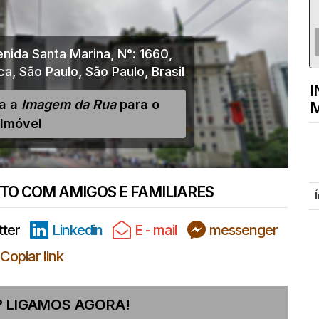
nida Santa Marina
,
N°:
1660
,
ca
,
São Paulo
,
São Paulo
,
Brasil
I
ja a
Imagem da Rua
para o
M
Imóvel
O COM AMIGOS E FAMILIARES
tter
Linkedin
E - mail
messenger
Copiar link
 LIGAMOS AGORA!