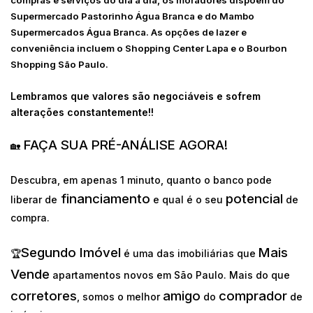
compras e serviços do dia a dia, os moradores dispõem do
Supermercado Pastorinho Água Branca e do Mambo
Supermercados Água Branca. As opções de lazer e
conveniência incluem o Shopping Center Lapa e o Bourbon
Shopping São Paulo.
Lembramos que valores são negociáveis e sofrem
alterações constantemente!!
FAÇA SUA PRÉ-ANÁLISE AGORA!
🏡
Descubra, em apenas 1 minuto, quanto o banco pode
financiamento
potencial
liberar de
e qual é o seu
de
compra.
Segundo Imóvel
Mais
🏆
é uma das imobiliárias que
Vende
apartamentos novos em São Paulo. Mais do que
corretores
amigo
comprador
, somos o melhor
do
de