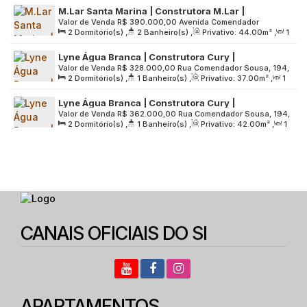
Paulo, São Paulo, Brasil
M.Lar Santa Marina | Construtora M.Lar |
Valor de Venda
R$
390.000,00
Avenida Comendador
Lançamento | 44 metros | 02 dormitórios | suíte |
2
Dormitório(s)
,
2
Banheiro(s)
,
Privativo:
44
.00
m²
,
1
Martinelli, 271, Zona Oeste, 05037-020, Água Branca, São
varanda | sem vaga
Sala(s)
,
1
Suíte(s)
,
Útil:
44
.00
m²
,
Terreno:
4773
.00
m²
Paulo, São Paulo, Brasil
Lyne Água Branca | Construtora Cury |
Valor de Venda
R$
328.000,00
Rua Comendador Sousa, 194,
Lançamento | 37 metros | 02 dormitórios | com
2
Dormitório(s)
,
1
Banheiro(s)
,
Privativo:
37
.00
m²
,
1
Zona Oeste, 05037-090, Água Branca, São Paulo, São
varanda | sem vaga
Sala(s)
,
Útil:
37
.00
m²
,
Terreno:
1030
.00
m²
Paulo, Brasil
Lyne Água Branca | Construtora Cury |
Valor de Venda
R$
362.000,00
Rua Comendador Sousa, 194,
Lançamento | 42 metros | 02 dormitórios | com
2
Dormitório(s)
,
1
Banheiro(s)
,
Privativo:
42
.00
m²
,
1
Zona Oeste, 05037-090, Água Branca, São Paulo, São
varanda | sem vaga
Sala(s)
,
Útil:
42
.00
m²
,
Terreno:
1030
.00
m²
Paulo, Brasil
CANAIS OFICIAIS DO SI
APARTAMENTOS