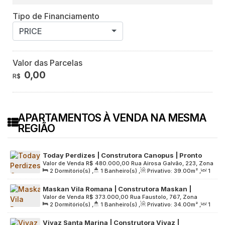
Tipo de Financiamento
PRICE
Valor das Parcelas
0,00
R$
APARTAMENTOS À VENDA NA MESMA
REGIÃO
Today Perdizes | Construtora Canopus | Pronto
Valor de Venda
R$
480.000,00
Rua Airosa Galvão, 223, Zona
para morar | 39 metros | 02 dormitórios | com
2
Dormitório(s)
,
1
Banheiro(s)
,
Privativo:
39
.00
m²
,
1
Oeste, 05002-070, Água Branca, São Paulo, São Paulo,
varanda | sem vaga
Sala(s)
,
Útil:
39
.00
m²
,
Terreno:
1644
.00
m²
Brasil
Maskan Vila Romana | Construtora Maskan |
Valor de Venda
R$
373.000,00
Rua Faustolo, 767, Zona
Construção | 34 metros | 02 dormitórios | com
2
Dormitório(s)
,
1
Banheiro(s)
,
Privativo:
34
.00
m²
,
1
Oeste, 05041-000, Água Branca, São Paulo, São Paulo,
varanda | sem vaga
Sala(s)
,
Útil:
34
.00
m²
,
Terreno:
750
.00
m²
Brasil
Vivaz Santa Marina | Construtora Vivaz |