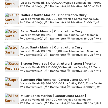
Valor de Venda
R$
332.000,00
Avenida Santa Marina, 1660,
Construção | 34 metros | 02 dormitórios | com
2
Dormitório(s)
,
1
Banheiro(s)
,
Privativo:
34
.00
m²
,
1
Zona Oeste, 05036-000, Água Branca, São Paulo, São
varanda | sem vaga
Sala(s)
,
Útil:
34
.00
m²
,
Terreno:
6559
.00
m²
Paulo, Brasil
Galleria Santa Marina | Construtora Cury |
Valor de Venda
R$
365.000,00
Avenida Santa Marina, S/N,
Construção | 41 metros | 02 dormitórios | com
2
Dormitório(s)
,
1
Banheiro(s)
,
Privativo:
41
.00
m²
,
1
Zona Oeste, 05036-000, Água Branca, São Paulo, São
varanda | vaga de moto
Sala(s)
,
Útil:
41
.00
m²
,
Terreno:
6808
.00
m²
Paulo, Brasil
Astro Santa Marina | Construtora Cury |
Valor de Venda
R$
324.000,00
Rua Adriano José Marchini,
Construção | 35 metros | 02 dormitórios | com
2
Dormitório(s)
,
1
Banheiro(s)
,
Privativo:
35
.00
m²
,
1
281, Zona Oeste, 05036-020, Água Branca, São Paulo, São
varanda | sem vaga
Sala(s)
,
Útil:
35
.00
m²
,
Terreno:
4474
.00
m²
Paulo, Brasil
Astro Santa Marina | Construtora Cury |
Valor de Venda
R$
370.000,00
Rua Adriano José Marchini,
Construção | 38 metros | 02 dormitórios | com
2
Dormitório(s)
,
1
Banheiro(s)
,
Privativo:
38
.00
m²
,
1
281, Zona Oeste, 05036-020, Água Branca, São Paulo, São
varanda | sem vaga
Sala(s)
,
Útil:
38
.00
m²
,
Terreno:
4474
.00
m²
Paulo, Brasil
Bracon Perdizes | Construtora Bracon | Pronto
Valor de Venda
R$
410.000,00
Rua Airosa Galvão, 97, Zona
para morar | 32 metros | 02 dormitórios | sem
2
Dormitório(s)
,
1
Banheiro(s)
,
Privativo:
32
.00
m²
,
1
Oeste, 05002-070, Água Branca, São Paulo, São Paulo,
varanda e vaga
Sala(s)
,
Útil:
32
.00
m²
,
Terreno:
420
.00
m²
Brasil
Supreme Vila Romana | Construtora Cury |
Valor de Venda
R$
366.000,00
Rua Clélia, 1030, Zona Oeste,
Construção | 37 metros | 02 dormitórios com
2
Dormitório(s)
,
1
Banheiro(s)
,
Privativo:
37
.00
m²
,
1
05042-000, Água Branca, São Paulo, São Paulo, Brasil
varanda | sem vaga
Sala(s)
,
Útil:
37
.00
m²
,
Terreno:
3983
.00
m²
M.Lar Santa Marina | Construtora M.Lar |
Valor de Venda
R$
293.000,00
Avenida Comendador
Lançamento | 38 metros | 02 dormitórios | varanda
2
Dormitório(s)
,
1
Banheiro(s)
,
Privativo:
38
.00
m²
,
1
Martinelli, 271, Zona Oeste, 05037-020, Água Branca, São
| sem vaga
Sala(s)
,
Útil:
38
.00
m²
,
Terreno:
4773
.00
m²