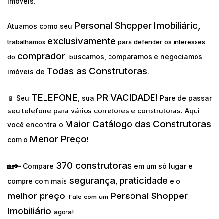
imóveis.
Personal Shopper Imobiliário,
Atuamos como seu
exclusivamente
trabalhamos
para defender os interesses
comprador
uscamos, comparamos e negociamos
do
,
b
Todas as Construtoras
imóveis de
.
TELEFONE
PRIVACIDADE!
📱 Seu
, sua
Pare de passar
seu telefone para vários corretores e construtoras. Aqui
Maior Catálogo das Construtoras
você encontra o
Menor Preço
com o
!
370 construtoras
🏡🔑 Compare
em um só lugar e
segurança
praticidade
compre com mais
,
e o
melhor preço
Personal Shopper
.
Fale com um
Imobiliário
agora!