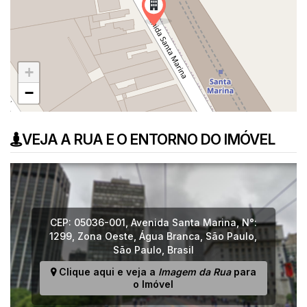
+
−
VEJA A RUA E O ENTORNO DO IMÓVEL
CEP: 05036-001
,
Avenida Santa Marina
,
N°:
1299
,
Zona Oeste
,
Água Branca
,
São Paulo
,
São Paulo
,
Brasil
Clique aqui e veja a
Imagem da Rua
para
o Imóvel