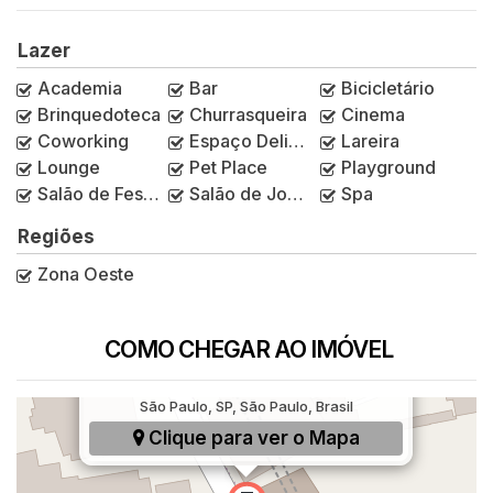
Lazer
Academia
Bar
Bicicletário
Brinquedoteca
Churrasqueira
Cinema
Coworking
Espaço Delivery
Lareira
Lounge
Pet Place
Playground
Salão de Festas
Salão de Jogos
Spa
Regiões
Zona Oeste
COMO CHEGAR AO IMÓVEL
Avenida Santa Marina, 1299, Água Branca,
São Paulo, SP, São Paulo, Brasil
Clique para ver o
Mapa