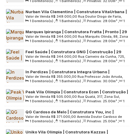
1
Dormitório(s)
,
1
Banheiro(s)
,
Privativo:
32
.00
m²
,
1
Oeste, 04551-060, Vila Olímpia, São Paulo, São Paulo, Brasil
Sala(s)
,
Útil:
32
.00
m²
,
Terreno:
3365
.00
m²
Nurban Vila Clementino | Construtora VitaUrbana |
Valor de Venda
R$
349.000,00
Rua Doutor Diogo de Faria,
Pronto para morar | 29 metros | 01 dormitório com
1
Dormitório(s)
,
1
Banheiro(s)
,
Privativo:
29
.00
m²
,
1
448, Zona Sul, 04037-002, Vila Clementino, São Paulo, São
varanda | sem vaga
Sala(s)
,
Útil:
29
.00
m²
,
Terreno:
511
.00
m²
Paulo, Brasil
Marques Ipiranga | Construtora Fratta | Pronto | 29
Valor de Venda
R$
344.000,00
Rua Marquês Olinda, 88, Zona
metros | Studios com varanda | sem vaga
1
Dormitório(s)
,
1
Banheiro(s)
,
Privativo:
29
.00
m²
,
1
Sul, 04277-000, Vila Dom Pedro I, São Paulo, São Paulo,
Sala(s)
,
Útil:
29
.00
m²
,
Terreno:
697
.00
m²
Brasil
Feel Saúde | Construtora GNG | Construção | 29
Valor de Venda
R$
344.000,00
Rua Carneiro da Cunha, 725,
metros | Studios com varanda | sem vaga
1
Dormitório(s)
,
1
Banheiro(s)
,
Privativo:
29
.00
m²
,
1
Zona Sul, 04144-001, Vila da Saúde, São Paulo, São Paulo,
Sala(s)
,
Útil:
29
.00
m²
,
Terreno:
1159
.00
m²
Brasil
In Perdizes | Construtora Integra Urbano |
Valor de Venda
R$
355.000,00
Rua Professor João Arruda,
Construção | 30 metros | 01 suíte | varanda
1
Dormitório(s)
,
1
Banheiro(s)
,
Privativo:
30
.00
m²
,
1
1540, Zona Oeste, 05012-000, Perdizes, São Paulo, São
gourmet | sem vaga
Sala(s)
,
1
Suíte(s)
,
Útil:
30
.00
m²
,
Terreno:
1000
.00
m²
Paulo, Brasil
Peak Vila Olímpia | Construtora Econ | Construção |
Valor de Venda
R$
505.000,00
Rua Quatá, 317, Zona Sul,
25 metros | studios com varanda | sem vaga
1
Dormitório(s)
,
1
Banheiro(s)
,
Privativo:
25
.00
m²
,
1
04546-041, Vila Olímpia, São Paulo, São Paulo, Brasil
Sala(s)
,
Útil:
25
.00
m²
,
Terreno:
2936
.00
m²
QG Cardoso de Melo | Construtora You, inc |
Valor de Venda
R$
371.000,00
Avenida Doutor Cardoso de
Construção | 25 metros | studios com varanda |
1
Dormitório(s)
,
1
Banheiro(s)
,
Privativo:
25
.00
m²
,
1
Melo, 989, Zona Sul, 04548-004, Vila Olímpia, São Paulo,
sem vaga
Sala(s)
,
Útil:
25
.00
m²
,
Terreno:
1234
.00
m²
São Paulo, Brasil
Uniko Vila Olímpia | Construtora Kazzas |