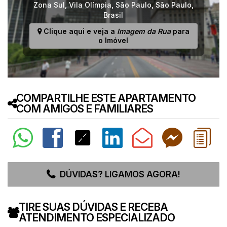
Zona Sul
,
Vila Olímpia
,
São Paulo
,
São Paulo
,
Brasil
Clique aqui e veja a
Imagem da Rua
para
o Imóvel
COMPARTILHE ESTE APARTAMENTO
COM AMIGOS E FAMILIARES
DÚVIDAS? LIGAMOS AGORA!
TIRE SUAS DÚVIDAS E RECEBA
ATENDIMENTO ESPECIALIZADO