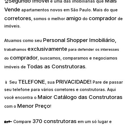
Segundo Imóvel
Mais
🏆
é uma das imobiliárias que
Vende
apartamentos novos em São Paulo. Mais do que
corretores
amigo
comprador
, somos o melhor
do
de
imóveis.
Personal Shopper Imobiliário,
Atuamos como seu
exclusivamente
trabalhamos
para defender os interesses
comprador
uscamos, comparamos e negociamos
do
,
b
Todas as Construtoras
imóveis de
.
TELEFONE
PRIVACIDADE!
📱 Seu
, sua
Pare de passar
seu telefone para vários corretores e construtoras. Aqui
Maior Catálogo das Construtoras
você encontra o
Menor Preço
com o
!
370 construtoras
🏡🔑 Compare
em um só lugar e