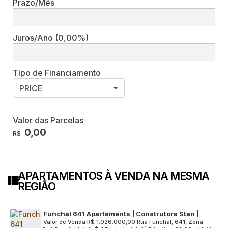
Prazo/Mês
Juros/Ano
(0,00%)
Tipo de Financiamento
PRICE
Valor das Parcelas
0,00
R$
APARTAMENTOS À VENDA NA MESMA
REGIÃO
Funchal 641 Apartaments | Construtora Stan |
Valor de Venda
R$
1.026.000,00
Rua Funchal, 641, Zona
Pronto | 32 metros | studio com varanda