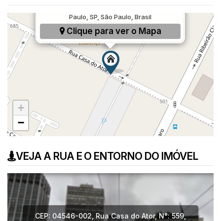
Rua Casa do Ator, 559, Vila Olímpia, São
Paulo, SP, São Paulo, Brasil
Clique para ver o
Mapa
+
−
VEJA A RUA E O ENTORNO DO IMÓVEL
CEP: 04546-002
,
Rua Casa do Ator
,
N°:
559
,