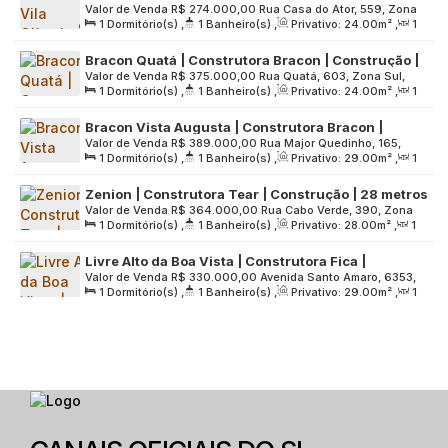
Valor de Venda
R$
274.000,00
Rua Casa do Ator, 559, Zona
Construção | 24 Metros | Studios com Varanda |
1
Dormitório(s)
,
1
Banheiro(s)
,
Privativo:
24
.00
m²
,
1
Sul, 04546-002, Vila Olímpia, São Paulo, São Paulo, Brasil
sem Vaga
Sala(s)
,
Útil:
24
.00
m²
,
Terreno:
3500
.00
m²
Bracon Quatá | Construtora Bracon | Construção |
Valor de Venda
R$
375.000,00
Rua Quatá, 603, Zona Sul,
24 metros | studios com varanda | sem vaga
1
Dormitório(s)
,
1
Banheiro(s)
,
Privativo:
24
.00
m²
,
1
04546-043, Vila Olímpia, São Paulo, São Paulo, Brasil
Sala(s)
,
Útil:
24
.00
m²
,
Terreno:
1523
.00
m²
Bracon Vista Augusta | Construtora Bracon |
Valor de Venda
R$
389.000,00
Rua Major Quedinho, 165,
Construção | 29 metros | 01 dormitório | com
1
Dormitório(s)
,
1
Banheiro(s)
,
Privativo:
29
.00
m²
,
1
Zona Central, 01050-030, Centro, São Paulo, São Paulo,
varanda | sem vaga
Sala(s)
,
Útil:
29
.00
m²
,
Terreno:
973
.00
m²
Brasil
Zenion | Construtora Tear | Construção | 28 metros
Valor de Venda
R$
364.000,00
Rua Cabo Verde, 390, Zona
| 01 dormitório | com varanda | sem vaga
1
Dormitório(s)
,
1
Banheiro(s)
,
Privativo:
28
.00
m²
,
1
Sul, 04550-081, Vila Olímpia, São Paulo, São Paulo, Brasil
Sala(s)
,
Útil:
28
.00
m²
,
Terreno:
2200
.00
m²
Livre Alto da Boa Vista | Construtora Fica |
Valor de Venda
R$
330.000,00
Avenida Santo Amaro, 6353,
Construção | 29 metros | 01 dormitório | office |
1
Dormitório(s)
,
1
Banheiro(s)
,
Privativo:
29
.00
m²
,
1
Zona Sul, 04701-100, Santo Amaro, São Paulo, São Paulo,
com varanda | sem vaga
Sala(s)
,
Útil:
29
.00
m²
,
Terreno:
1085
.00
m²
Brasil