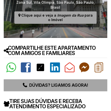
Zona Sul
,
Vila Olímpia
,
São Paulo
,
São Paulo
,
Brasil
Clique aqui e veja a
Imagem da Rua
para
o Imóvel
COMPARTILHE ESTE APARTAMENTO
COM AMIGOS E FAMILIARES
DÚVIDAS? LIGAMOS AGORA!
TIRE SUAS DÚVIDAS E RECEBA
ATENDIMENTO ESPECIALIZADO