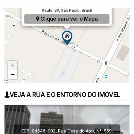
Rua Casa do Ator, 559, Vila Olímpia, São
Paulo, SP, São Paulo, Brasil
Clique para ver o
Mapa
+
−
VEJA A RUA E O ENTORNO DO IMÓVEL
CEP: 04546-002
,
Rua Casa do Ator
,
N°:
559
,