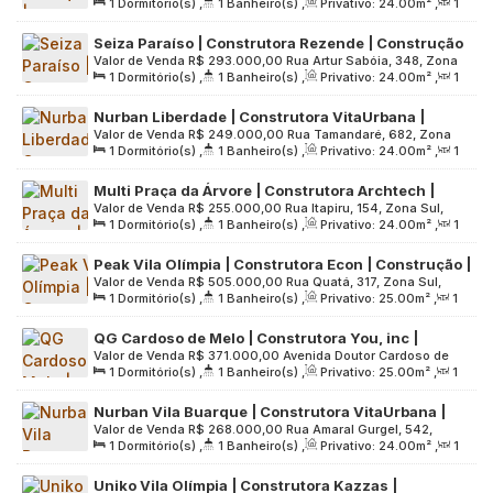
1
Dormitório(s)
,
1
Banheiro(s)
,
Privativo:
24
.00
m²
,
1
Zona Sul, 04349-000, Vila Parque Jabaquara, São Paulo,
vaga
Sala(s)
,
Útil:
24
.00
m²
,
Terreno:
1987
.00
m²
São Paulo, Brasil
Seiza Paraíso | Construtora Rezende | Construção
Valor de Venda
R$
293.000,00
Rua Artur Sabóia, 348, Zona
| 24 metros | studio com varanda
1
Dormitório(s)
,
1
Banheiro(s)
,
Privativo:
24
.00
m²
,
1
Sul, 04104-060, Paraíso, São Paulo, São Paulo, Brasil
Sala(s)
,
Útil:
24
.00
m²
Nurban Liberdade | Construtora VitaUrbana |
Valor de Venda
R$
249.000,00
Rua Tamandaré, 682, Zona
Construção | 24 metros | studios com varanda |
1
Dormitório(s)
,
1
Banheiro(s)
,
Privativo:
24
.00
m²
,
1
Central, 01525-000, Liberdade, São Paulo, São Paulo, Brasil
sem vaga
Sala(s)
,
Útil:
24
.00
m²
,
Terreno:
682
.00
m²
Multi Praça da Árvore | Construtora Archtech |
Valor de Venda
R$
255.000,00
Rua Itapiru, 154, Zona Sul,
Pronto | 24 metros | studios com varanda | sem
1
Dormitório(s)
,
1
Banheiro(s)
,
Privativo:
24
.00
m²
,
1
04143-010, Saúde, São Paulo, São Paulo, Brasil
vaga
Sala(s)
,
Útil:
24
.00
m²
,
Terreno:
743
.00
m²
Peak Vila Olímpia | Construtora Econ | Construção |
Valor de Venda
R$
505.000,00
Rua Quatá, 317, Zona Sul,
25 metros | studios com varanda | sem vaga
1
Dormitório(s)
,
1
Banheiro(s)
,
Privativo:
25
.00
m²
,
1
04546-041, Vila Olímpia, São Paulo, São Paulo, Brasil
Sala(s)
,
Útil:
25
.00
m²
,
Terreno:
2936
.00
m²
QG Cardoso de Melo | Construtora You, inc |
Valor de Venda
R$
371.000,00
Avenida Doutor Cardoso de
Construção | 25 metros | studios com varanda |
1
Dormitório(s)
,
1
Banheiro(s)
,
Privativo:
25
.00
m²
,
1
Melo, 989, Zona Sul, 04548-004, Vila Olímpia, São Paulo,
sem vaga
Sala(s)
,
Útil:
25
.00
m²
,
Terreno:
1234
.00
m²
São Paulo, Brasil
Nurban Vila Buarque | Construtora VitaUrbana |
Valor de Venda
R$
268.000,00
Rua Amaral Gurgel, 542,
Construção | 24 metros | Studios com varanda |
1
Dormitório(s)
,
1
Banheiro(s)
,
Privativo:
24
.00
m²
,
1
Centro de São Paulo, 01221-001, Vila Buarque, São Paulo,
sem vaga
Sala(s)
,
Útil:
24
.00
m²
,
Terreno:
552
.00
m²
São Paulo, Brasil
Uniko Vila Olímpia | Construtora Kazzas |