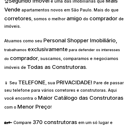
Segundo Imóvel
Mais
🏆
é uma das imobiliárias que
Vende
apartamentos novos em São Paulo. Mais do que
corretores
amigo
comprador
, somos o melhor
do
de
imóveis.
Personal Shopper Imobiliário,
Atuamos como seu
exclusivamente
trabalhamos
para defender os interesses
comprador
uscamos, comparamos e negociamos
do
,
b
Todas as Construtoras
imóveis de
.
TELEFONE
PRIVACIDADE!
📱 Seu
, sua
Pare de passar
seu telefone para vários corretores e construtoras. Aqui
Maior Catálogo das Construtoras
você encontra o
Menor Preço
com o
!
370 construtoras
🏡🔑 Compare
em um só lugar e