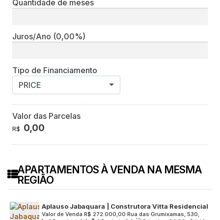
Quantidade de meses
Juros/Ano
(0,00%)
Tipo de Financiamento
PRICE
Valor das Parcelas
0,00
R$
APARTAMENTOS À VENDA NA MESMA
REGIÃO
Aplauso Jabaquara | Construtora Vitta Residencial
Valor de Venda
R$
272.000,00
Rua das Grumixamas, 530,
| Pronto | 24 metros | 01 dormitório | sem varanda e