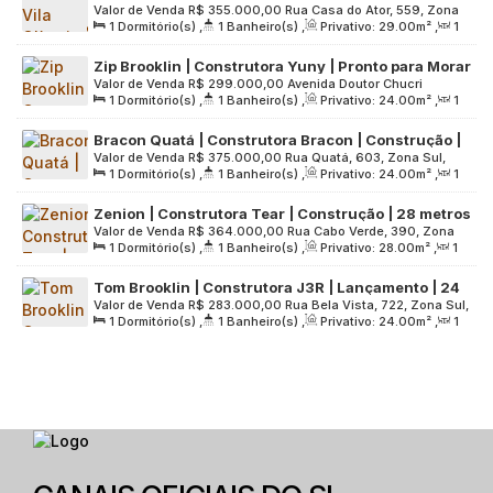
Valor de Venda
R$
355.000,00
Rua Casa do Ator, 559, Zona
Construção | 29 Metros | 01 Suíte com Varanda |
1
Dormitório(s)
,
1
Banheiro(s)
,
Privativo:
29
.00
m²
,
1
Sul, 04546-002, Vila Olímpia, São Paulo, São Paulo, Brasil
sem Vaga
Sala(s)
,
1
Suíte(s)
,
Útil:
29
.00
m²
,
Terreno:
3500
.00
m²
Zip Brooklin | Construtora Yuny | Pronto para Morar
Valor de Venda
R$
299.000,00
Avenida Doutor Chucri
| 24 Metros | Studios com Varanda | sem Vaga
1
Dormitório(s)
,
1
Banheiro(s)
,
Privativo:
24
.00
m²
,
1
Zaidan, 111, Zona Sul, 04583-110, Vila Cordeiro, São Paulo,
Sala(s)
,
Útil:
24
.00
m²
,
Terreno:
3379
.00
m²
São Paulo, Brasil
Bracon Quatá | Construtora Bracon | Construção |
Valor de Venda
R$
375.000,00
Rua Quatá, 603, Zona Sul,
24 metros | studios com varanda | sem vaga
1
Dormitório(s)
,
1
Banheiro(s)
,
Privativo:
24
.00
m²
,
1
04546-043, Vila Olímpia, São Paulo, São Paulo, Brasil
Sala(s)
,
Útil:
24
.00
m²
,
Terreno:
1523
.00
m²
Zenion | Construtora Tear | Construção | 28 metros
Valor de Venda
R$
364.000,00
Rua Cabo Verde, 390, Zona
| 01 dormitório | com varanda | sem vaga
1
Dormitório(s)
,
1
Banheiro(s)
,
Privativo:
28
.00
m²
,
1
Sul, 04550-081, Vila Olímpia, São Paulo, São Paulo, Brasil
Sala(s)
,
Útil:
28
.00
m²
,
Terreno:
2200
.00
m²
Tom Brooklin | Construtora J3R | Lançamento | 24
Valor de Venda
R$
283.000,00
Rua Bela Vista, 722, Zona Sul,
metros | studios sem varanda e vaga
1
Dormitório(s)
,
1
Banheiro(s)
,
Privativo:
24
.00
m²
,
1
02366-140, Jardim Francisco Mendes, São Paulo, São Paulo,
Sala(s)
,
Útil:
24
.00
m²
,
Terreno:
3616
.00
m²
Brasil