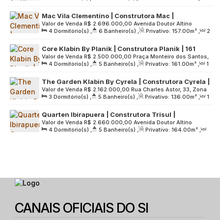
depósito | 03 vagas
Sala(s)
,
3
Suíte(s)
,
3
Vaga(s)
,
Útil:
162
.00
m²
Mac Vila Clementino | Construtora Mac |
Valor de Venda
R$
2.696.000,00
Avenida Doutor Altino
Construção | 157 metros | 04 suítes | lavabo |
4
Dormitório(s)
,
6
Banheiro(s)
,
Privativo:
157
.00
m²
,
2
Arantes, 635, Zona Sul, 04042-033, Vila Clementino, São
varanda gourmet | 02 vagas
Sala(s)
,
4
Suíte(s)
,
2
Vaga(s)
,
Útil:
157
.00
m²
,
Paulo, São Paulo, Brasil
Core Klabin By Planik | Construtora Planik | 161
Terreno:
2353
.00
m²
Valor de Venda
R$
2.500.000,00
Praça Monteiro dos Santos,
metros | 04 dormitórios | 02 suítes | 02 vagas
4
Dormitório(s)
,
5
Banheiro(s)
,
Privativo:
161
.00
m²
,
1
65, Zona Sul, 04117-095, Vila Mariana, São Paulo, São Paulo,
Sala(s)
,
2
Suíte(s)
,
2
Vaga(s)
,
Útil:
161
.00
m²
,
Brasil
The Garden Klabin By Cyrela | Construtora Cyrela |
Terreno:
2806
.00
m²
Valor de Venda
R$
2.162.000,00
Rua Charles Astor, 33, Zona
136 metros | 03 suítes | hall privativo | 02 vagas
3
Dormitório(s)
,
5
Banheiro(s)
,
Privativo:
136
.00
m²
,
1
Sul, 04118-050, Jardim Aurélia, São Paulo, São Paulo, Brasil
Sala(s)
,
3
Suíte(s)
,
2
Vaga(s)
,
Útil:
136
.00
m²
,
Quarten Ibirapuera | Construtora Trisul |
Terreno:
3510
.00
m²
Valor de Venda
R$
2.660.000,00
Avenida Doutor Altino
Lançamento | 164 metros | 04 dormitórios | 02
4
Dormitório(s)
,
5
Banheiro(s)
,
Privativo:
164
.00
m²
,
Arantes, 1351, Zona Sul, 04042-035, Vila Clementino, São
suítes | 02 vagas
2
Sala(s)
,
2
Suíte(s)
,
2
Vaga(s)
,
Útil:
164
.00
m²
,
Paulo, São Paulo, Brasil
Terreno:
6007
.00
m²
CANAIS OFICIAIS DO SI