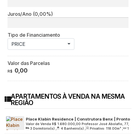
Juros/Ano
(0,00%)
Tipo de Financiamento
PRICE
Valor das Parcelas
0,00
R$
APARTAMENTOS À VENDA NA MESMA
REGIÃO
Place Klabin Residence | Construtora Benx | Pronto
Valor de Venda
R$
1.680.000,00
Professor José Abolafio, 77,
para morar | 118 metros | 03 dormitórios | suíte | 02
3
Dormitório(s)
,
4
Banheiro(s)
,
Privativo:
118
.00
m²
,
1
Zona Sul, 04118-030, Jardim Aurélia, São Paulo, São Paulo,
vagas
Sala(s)
,
1
Suíte(s)
,
2
Vaga(s)
,
Útil:
118
.00
m²
,
Brasil