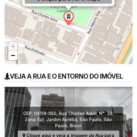
+
−
VEJA A RUA E O ENTORNO DO IMÓVEL
CEP: 04118-050
,
Rua Charles Astor
,
N°:
33
,
Zona Sul
,
Jardim Aurélia
,
São Paulo
,
São
Paulo
,
Brasil
Clique aqui e veja a
Imagem da Rua
para