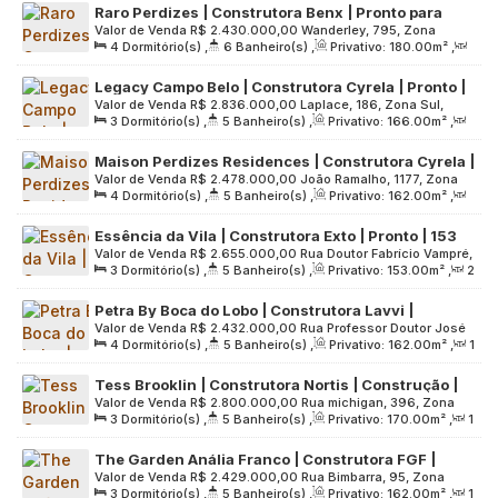
Raro Perdizes | Construtora Benx | Pronto para
Terreno:
3360
.00
m²
Valor de Venda
R$
2.430.000,00
Wanderley, 795, Zona
morar | 180 metros | 04 suítes | 03 vagas
4
Dormitório(s)
,
6
Banheiro(s)
,
Privativo:
180
.00
m²
,
Oeste, 05011-001, Perdizes, São Paulo, São Paulo, Brasil
2
Sala(s)
,
4
Suíte(s)
,
3
Vaga(s)
,
Útil:
180
.00
m²
,
Legacy Campo Belo | Construtora Cyrela | Pronto |
Terreno:
2161
.00
m²
Valor de Venda
R$
2.836.000,00
Laplace, 186, Zona Sul,
166 metros | 03 suítes | varanda gourmet | 02
3
Dormitório(s)
,
5
Banheiro(s)
,
Privativo:
166
.00
m²
,
04622-001, Brooklin Paulista, São Paulo, São Paulo, Brasil
vagas
2
Sala(s)
,
3
Suíte(s)
,
2
Vaga(s)
,
Útil:
166
.00
m²
,
Maison Perdizes Residences | Construtora Cyrela |
Terreno:
1010
.00
m²
Valor de Venda
R$
2.478.000,00
João Ramalho, 1177, Zona
Pronto | 162 metros | 04 dormitórios | 02 suítes |
4
Dormitório(s)
,
5
Banheiro(s)
,
Privativo:
162
.00
m²
,
Oeste, 05008-002, Perdizes, São Paulo, São Paulo, Brasil
02 vagas
2
Sala(s)
,
2
Suíte(s)
,
2
Vaga(s)
,
Útil:
162
.00
m²
,
Essência da Vila | Construtora Exto | Pronto | 153
Terreno:
2750
.00
m²
Valor de Venda
R$
2.655.000,00
Rua Doutor Fabrício Vampré,
metros | 03 | suítes | 02 vagas
3
Dormitório(s)
,
5
Banheiro(s)
,
Privativo:
153
.00
m²
,
2
111, Zona Sul, 04014-020, Vila Mariana, São Paulo, São
Sala(s)
,
3
Suíte(s)
,
2
Vaga(s)
,
Útil:
153
.00
m²
,
Paulo, Brasil
Petra By Boca do Lobo | Construtora Lavvi |
Terreno:
2400
.00
m²
Valor de Venda
R$
2.432.000,00
Rua Professor Doutor José
Construção | 162 Metros | 04 Dormitórios | 02
4
Dormitório(s)
,
5
Banheiro(s)
,
Privativo:
162
.00
m²
,
1
Marques da Cruz, 389, Zona Sul, 04707-020, Jardim das
Suítes | Hall Privativo | 02 Vagas
Sala(s)
,
2
Suíte(s)
,
2
Vaga(s)
,
Útil:
162
.00
m²
,
Acácias, São Paulo, São Paulo, Brasil
Tess Brooklin | Construtora Nortis | Construção |
Terreno:
5701
.00
m²
Valor de Venda
R$
2.800.000,00
Rua michigan, 396, Zona
170 metros | 03 suítes | hall privativo | 02 vagas
3
Dormitório(s)
,
5
Banheiro(s)
,
Privativo:
170
.00
m²
,
1
Sul, 04568-000, Brooklin Paulista, São Paulo, São Paulo,
Sala(s)
,
3
Suíte(s)
,
2
Vaga(s)
,
Útil:
170
.00
m²
,
Brasil
The Garden Anália Franco | Construtora FGF |
Terreno:
3136
.00
m²
Valor de Venda
R$
2.429.000,00
Rua Bimbarra, 95, Zona
Pronto | 162 metros | 03 suítes | hall privativo |
3
Dormitório(s)
,
5
Banheiro(s)
,
Privativo:
162
.00
m²
,
1
Leste, 03355-020, Vila Formosa, São Paulo, São Paulo, Brasil