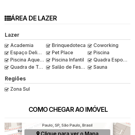
ÁREA DE LAZER
Lazer
Academia
Brinquedoteca
Coworking
Espaço Delivery
Pet Place
Piscina
Piscina Aquecida
Piscina Infantil
Quadra Esportiva
Quadra de Tênis
Salão de Festas
Sauna
Regiões
Zona Sul
COMO CHEGAR AO IMÓVEL
Rua Charles Astor, 33, Jardim Aurélia, São
Paulo, SP, São Paulo, Brasil
Clique para ver o
Mapa