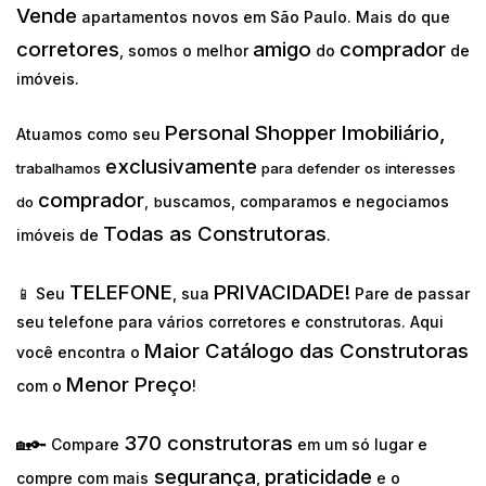
Vende
apartamentos novos em São Paulo. Mais do que
corretores
amigo
comprador
, somos o melhor
do
de
imóveis.
Personal Shopper Imobiliário,
Atuamos como seu
exclusivamente
trabalhamos
para defender os interesses
comprador
uscamos, comparamos e negociamos
do
,
b
Todas as Construtoras
imóveis de
.
TELEFONE
PRIVACIDADE!
📱 Seu
, sua
Pare de passar
seu telefone para vários corretores e construtoras. Aqui
Maior Catálogo das Construtoras
você encontra o
Menor Preço
com o
!
370 construtoras
🏡🔑 Compare
em um só lugar e
segurança
praticidade
compre com mais
,
e o