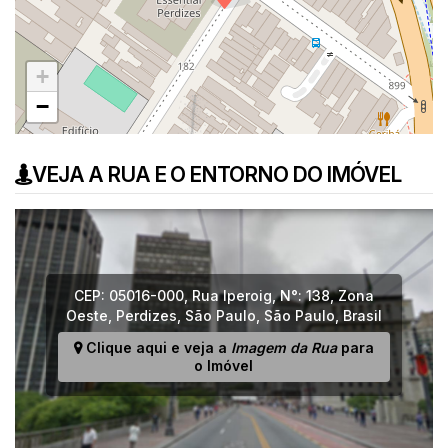
+
−
VEJA A RUA E O ENTORNO DO IMÓVEL
CEP: 05016-000
,
Rua Iperoig
,
N°:
138
,
Zona
Oeste
,
Perdizes
,
São Paulo
,
São Paulo
,
Brasil
Clique aqui e veja a
Imagem da Rua
para
o Imóvel