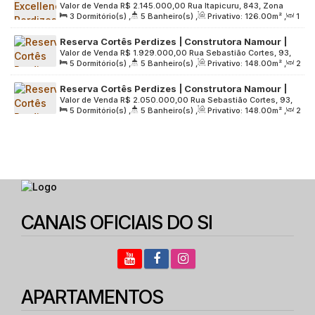
Valor de Venda
R$
2.145.000,00
Rua Itapicuru, 843, Zona
Construção | 126 metros | 03 suítes | varanda
3
Dormitório(s)
,
5
Banheiro(s)
,
Privativo:
126
.00
m²
,
1
Oeste, 05006-000, Perdizes, São Paulo, São Paulo, Brasil
gourmet | 02 vagas
Sala(s)
,
3
Suíte(s)
,
2
Vaga(s)
,
Útil:
126
.00
m²
,
Reserva Cortês Perdizes | Construtora Namour |
Terreno:
1520
.00
m²
Valor de Venda
R$
1.929.000,00
Rua Sebastião Cortes, 93,
Construção | 148 metros | 04 dormitórios | 02
5
Dormitório(s)
,
5
Banheiro(s)
,
Privativo:
148
.00
m²
,
2
Zona Oeste, 05016-060, Perdizes, São Paulo, São Paulo,
suítes | varanda gourmet | 02 vagas
Sala(s)
,
2
Suíte(s)
,
2
Vaga(s)
,
Útil:
148
.00
m²
,
Brasil
Reserva Cortês Perdizes | Construtora Namour |
Terreno:
2280
.00
m²
Valor de Venda
R$
2.050.000,00
Rua Sebastião Cortes, 93,
Construção | 148 metros | 04 dormitórios | 02
5
Dormitório(s)
,
5
Banheiro(s)
,
Privativo:
148
.00
m²
,
2
Zona Oeste, 05016-060, Perdizes, São Paulo, São Paulo,
suítes | varanda gourmet | 03 vagas
Sala(s)
,
2
Suíte(s)
,
3
Vaga(s)
,
Útil:
148
.00
m²
,
Brasil
Terreno:
2280
.00
m²
CANAIS OFICIAIS DO SI
APARTAMENTOS