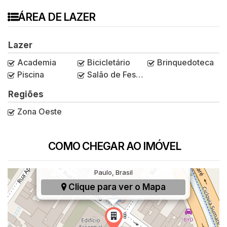
ÁREA DE LAZER
Lazer
Academia
Bicicletário
Brinquedoteca
Piscina
Salão de Festas
Regiões
Zona Oeste
COMO CHEGAR AO IMÓVEL
Rua Iperoig, 138, Perdizes, São Paulo, São
Paulo, Brasil
Clique para ver o
Mapa