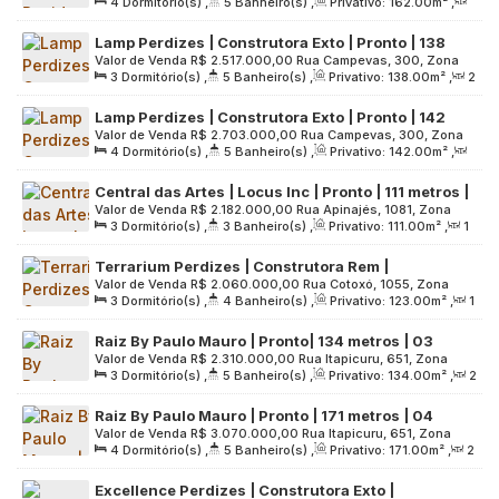
4
Dormitório(s)
,
5
Banheiro(s)
,
Privativo:
162
.00
m²
,
Oeste, 05008-002, Perdizes, São Paulo, São Paulo, Brasil
02 vagas
2
Sala(s)
,
2
Suíte(s)
,
2
Vaga(s)
,
Útil:
162
.00
m²
,
Lamp Perdizes | Construtora Exto | Pronto | 138
Terreno:
2750
.00
m²
Valor de Venda
R$
2.517.000,00
Rua Campevas, 300, Zona
metros | 03 suítes | varanda social | 02 vagas
3
Dormitório(s)
,
5
Banheiro(s)
,
Privativo:
138
.00
m²
,
2
Oeste, 05016-010, Perdizes, São Paulo, São Paulo, Brasil
Sala(s)
,
3
Suíte(s)
,
2
Vaga(s)
,
Útil:
138
.00
m²
,
Lamp Perdizes | Construtora Exto | Pronto | 142
Terreno:
2000
.00
m²
Valor de Venda
R$
2.703.000,00
Rua Campevas, 300, Zona
metros | 04 suítes | varanda social | 02 vagas
4
Dormitório(s)
,
5
Banheiro(s)
,
Privativo:
142
.00
m²
,
Oeste, 05016-010, Perdizes, São Paulo, São Paulo, Brasil
2
Sala(s)
,
4
Suíte(s)
,
2
Vaga(s)
,
Útil:
142
.00
m²
,
Central das Artes | Locus Inc | Pronto | 111 metros |
Terreno:
2000
.00
m²
Valor de Venda
R$
2.182.000,00
Rua Apinajés, 1081, Zona
03 dormitórios | suíte | varanda gourmet | 02
3
Dormitório(s)
,
3
Banheiro(s)
,
Privativo:
111
.00
m²
,
1
Oeste, 05017-000, Perdizes, São Paulo, São Paulo, Brasil
vagas
Sala(s)
,
1
Suíte(s)
,
2
Vaga(s)
,
Útil:
111
.00
m²
,
Terreno:
Terrarium Perdizes | Construtora Rem |
1327
.00
m²
Valor de Venda
R$
2.060.000,00
Rua Cotoxó, 1055, Zona
Construção | 123 metros | 03 suítes | 03 vagas
3
Dormitório(s)
,
4
Banheiro(s)
,
Privativo:
123
.00
m²
,
1
Oeste, 05021-001, Perdizes, São Paulo, São Paulo, Brasil
Sala(s)
,
3
Suíte(s)
,
3
Vaga(s)
,
Útil:
123
.00
m²
,
Raiz By Paulo Mauro | Pronto| 134 metros | 03
Terreno:
5378
.00
m²
Valor de Venda
R$
2.310.000,00
Rua Itapicuru, 651, Zona
suítes | varanda gourmet | 02 vagas
3
Dormitório(s)
,
5
Banheiro(s)
,
Privativo:
134
.00
m²
,
2
Oeste, 05006-000, Perdizes, São Paulo, São Paulo, Brasil
Sala(s)
,
3
Suíte(s)
,
2
Vaga(s)
,
Útil:
134
.00
m²
,
Raiz By Paulo Mauro | Pronto | 171 metros | 04
Terreno:
1474
.00
m²
Valor de Venda
R$
3.070.000,00
Rua Itapicuru, 651, Zona
dormitórios | 02 suítes | varanda gourmet | 03
4
Dormitório(s)
,
5
Banheiro(s)
,
Privativo:
171
.00
m²
,
2
Oeste, 05006-000, Perdizes, São Paulo, São Paulo, Brasil
vagas
Sala(s)
,
2
Suíte(s)
,
3
Vaga(s)
,
Útil:
171
.00
m²
,
Excellence Perdizes | Construtora Exto |
Terreno:
1474
.00
m²