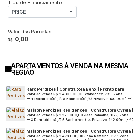
Tipo de Financiamento
PRICE
Valor das Parcelas
0,00
R$
APARTAMENTOS À VENDA NA MESMA
REGIÃO
Raro Perdizes | Construtora Benx | Pronto para
Valor de Venda
R$
2.430.000,00
Wanderley, 795, Zona
morar | 180 metros | 04 suítes | 03 vagas
4
Dormitório(s)
,
6
Banheiro(s)
,
Privativo:
180
.00
m²
,
Oeste, 05011-001, Perdizes, São Paulo, São Paulo, Brasil
2
Sala(s)
,
4
Suíte(s)
,
3
Vaga(s)
,
Útil:
180
.00
m²
,
Maison Perdizes Residences | Construtora Cyrela |
Terreno:
2161
.00
m²
Valor de Venda
R$
2.223.000,00
João Ramalho, 1177, Zona
Pronto | 142 metros | 03 suítes | 02 vagas
3
Dormitório(s)
,
5
Banheiro(s)
,
Privativo:
142
.00
m²
,
2
Oeste, 05008-002, Perdizes, São Paulo, São Paulo, Brasil
Sala(s)
,
3
Suíte(s)
,
2
Vaga(s)
,
Útil:
142
.00
m²
,
Maison Perdizes Residences | Construtora Cyrela |
Terreno:
2750
.00
m²
Valor de Venda
R$
2.478.000,00
João Ramalho, 1177, Zona
Pronto | 162 metros | 04 dormitórios | 02 suítes |