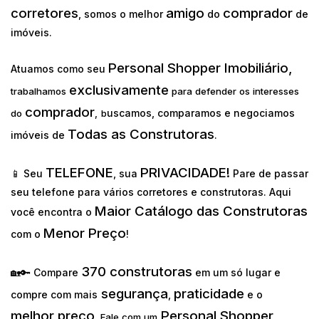
corretores
amigo
comprador
, somos o melhor
do
de
imóveis.
Personal Shopper Imobiliário,
Atuamos como seu
exclusivamente
trabalhamos
para defender os interesses
comprador
uscamos, comparamos e negociamos
do
,
b
Todas as Construtoras
imóveis de
.
TELEFONE
PRIVACIDADE!
📱 Seu
, sua
Pare de passar
seu telefone para vários corretores e construtoras. Aqui
Maior Catálogo das Construtoras
você encontra o
Menor Preço
com o
!
370 construtoras
🏡🔑 Compare
em um só lugar e
segurança
praticidade
compre com mais
,
e o
melhor preço
Personal Shopper
.
Fale com um