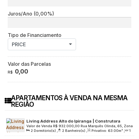
Juros/Ano
(0,00%)
Tipo de Financiamento
PRICE
Valor das Parcelas
0,00
R$
APARTAMENTOS À VENDA NA MESMA
REGIÃO
Living Address Alto do Ipiranga | Construtora
Valor de Venda
R$
932.000,00
Rua Marquês Olinda, 65, Zona
Living | Pronto | 63 metros | 02 dormitórios | suíte |
2
Dormitório(s)
,
2
Banheiro(s)
,
Privativo:
63
.00
m²
,
1
Sul, 04277-000, Vila Dom Pedro I, São Paulo, São Paulo,
varanda gourmet | 01 vaga
Sala(s)
,
1
Suíte(s)
,
1
Vaga(s)
,
Útil:
63
.00
m²
,
Terreno:
Brasil