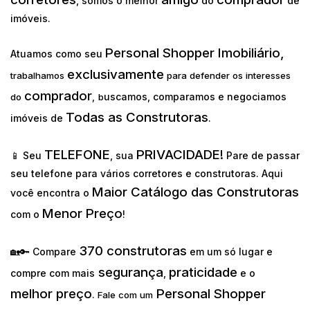
, somos o melhor
do
de
imóveis.
Personal Shopper Imobiliário,
Atuamos como seu
exclusivamente
trabalhamos
para defender os interesses
comprador
uscamos, comparamos e negociamos
do
,
b
Todas as Construtoras
imóveis de
.
TELEFONE
PRIVACIDADE!
📱 Seu
, sua
Pare de passar
seu telefone para vários corretores e construtoras. Aqui
Maior Catálogo das Construtoras
você encontra o
Menor Preço
com o
!
370 construtoras
🏡🔑 Compare
em um só lugar e
segurança
praticidade
compre com mais
,
e o
melhor preço
Personal Shopper
.
Fale com um