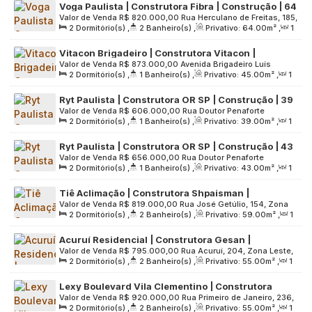
Voga Paulista | Construtora Fibra | Construção | 64
5100
.00
m²
Valor de Venda
R$
820.000,00
Rua Herculano de Freitas, 185,
metros | suíte | varanda | 01 vaga
2
Dormitório(s)
,
2
Banheiro(s)
,
Privativo:
64
.00
m²
,
1
Zona Central, 01308-020, Bela Vista, São Paulo, São Paulo,
Sala(s)
,
1
Suíte(s)
,
1
Vaga(s)
,
Útil:
64
.00
m²
,
Terreno:
Brasil
Vitacon Brigadeiro | Construtora Vitacon |
2304
.00
m²
Valor de Venda
R$
873.000,00
Avenida Brigadeiro Luís
Construção | 45 metros | 02 dormitórios | com
2
Dormitório(s)
,
1
Banheiro(s)
,
Privativo:
45
.00
m²
,
1
Antônio, 871, Zona Sul, 01317-001, Bela Vista, São Paulo, São
varanda | sem vaga
Sala(s)
,
Útil:
45
.00
m²
,
Terreno:
3520
.00
m²
Paulo, Brasil
Ryt Paulista | Construtora OR SP | Construção | 39
Valor de Venda
R$
606.000,00
Rua Doutor Penaforte
metros | 02 dormitórios | com varanda | 01 vaga
2
Dormitório(s)
,
1
Banheiro(s)
,
Privativo:
39
.00
m²
,
1
Mendes, 74, Zona Central, 01308-010, Bela Vista, São Paulo,
Sala(s)
,
1
Vaga(s)
,
Útil:
39
.00
m²
,
Terreno:
1980
.00
m²
São Paulo, Brasil
Ryt Paulista | Construtora OR SP | Construção | 43
Valor de Venda
R$
656.000,00
Rua Doutor Penaforte
metros | 02 dormitórios | com varanda | 01 vaga
2
Dormitório(s)
,
1
Banheiro(s)
,
Privativo:
43
.00
m²
,
1
Mendes, 74, Zona Central, 01308-010, Bela Vista, São Paulo,
Sala(s)
,
1
Vaga(s)
,
Útil:
43
.00
m²
,
Terreno:
1980
.00
m²
São Paulo, Brasil
Tiê Aclimação | Construtora Shpaisman |
Valor de Venda
R$
819.000,00
Rua José Getúlio, 154, Zona
Construção | 59 metros | 02 dormitórios | suíte |
2
Dormitório(s)
,
2
Banheiro(s)
,
Privativo:
59
.00
m²
,
1
Sul, 01509-000, Liberdade, São Paulo, São Paulo, Brasil
varanda | 01 vaga
Sala(s)
,
1
Suíte(s)
,
1
Vaga(s)
,
Útil:
59
.00
m²
,
Terreno:
Acuruí Residencial | Construtora Gesan |
2710
.00
m²
Valor de Venda
R$
795.000,00
Rua Acuruí, 204, Zona Leste,
Construção | 55 metos | 02 dormitórios | suíte |
2
Dormitório(s)
,
2
Banheiro(s)
,
Privativo:
55
.00
m²
,
1
03310-000, Vila Formosa, São Paulo, São Paulo, Brasil
com varanda | 01 vaga
Sala(s)
,
1
Suíte(s)
,
1
Vaga(s)
,
Útil:
55
.00
m²
,
Terreno:
Lexy Boulevard Vila Clementino | Construtora
655
.00
m²
Valor de Venda
R$
920.000,00
Rua Primeiro de Janeiro, 236,
Concord | Pronto | 55 metros | 02 domitórios | suíte
2
Dormitório(s)
,
2
Banheiro(s)
,
Privativo:
55
.00
m²
,
1
Zona Sul, 04044-060, Vila Clementino, São Paulo, São
| varanda | 01 vaga