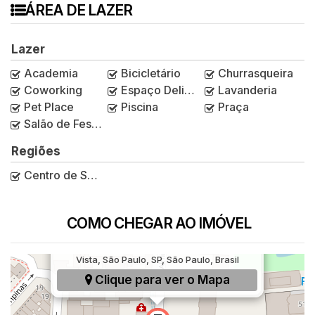
ÁREA DE LAZER
Lazer
Academia
Bicicletário
Churrasqueira
Coworking
Espaço Delivery
Lavanderia
Pet Place
Piscina
Praça
Salão de Festas
Regiões
Centro de São Paulo
COMO CHEGAR AO IMÓVEL
Rua Almirante Marques de Leão, 730, Bela
Vista, São Paulo, SP, São Paulo, Brasil
Clique para ver o
Mapa