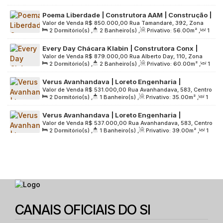
Sala(s)
,
1
Suíte(s)
,
1
Vaga(s)
,
Útil:
55
.00
m²
,
Terreno:
Paulo, Brasil
Poema Liberdade | Construtora AAM | Construção |
1992
.00
m²
Valor de Venda
R$
850.000,00
Rua Tamandaré, 392, Zona
56 metros | 02 dormitórios | suíte | varanda | 01
2
Dormitório(s)
,
2
Banheiro(s)
,
Privativo:
56
.00
m²
,
1
Central, 01525-000, Liberdade, São Paulo, São Paulo, Brasil
vaga
Sala(s)
,
1
Suíte(s)
,
1
Vaga(s)
,
Útil:
56
.00
m²
,
Terreno:
Every Day Chácara Klabin | Construtora Conx |
2353
.00
m²
Valor de Venda
R$
879.000,00
Rua Alberto Day, 110, Zona
Construção | 60 Metros | 02 Dormitórios | Suíte |
2
Dormitório(s)
,
2
Banheiro(s)
,
Privativo:
60
.00
m²
,
1
Sul, 04118-020, Jardim Aurélia, São Paulo, São Paulo, Brasil
com Varanda | 01 Vaga
Sala(s)
,
1
Suíte(s)
,
1
Vaga(s)
,
Útil:
60
.00
m²
,
Terreno:
Verus Avanhandava | Loreto Engenharia |
1300
.00
m²
Valor de Venda
R$
531.000,00
Rua Avanhandava, 583, Centro
Lançamento | 35 metros | 02 dormitórios com
2
Dormitório(s)
,
1
Banheiro(s)
,
Privativo:
35
.00
m²
,
1
de São Paulo, 01306-001, Bela Vista, São Paulo, São Paulo,
varanda | sem vaga
Sala(s)
,
Útil:
35
.00
m²
,
Terreno:
354
.00
m²
Brasil
Verus Avanhandava | Loreto Engenharia |
Valor de Venda
R$
537.000,00
Rua Avanhandava, 583, Centro
Lançamento | 39 metros | 02 dormitórios com
2
Dormitório(s)
,
1
Banheiro(s)
,
Privativo:
39
.00
m²
,
1
de São Paulo, 01306-001, Bela Vista, São Paulo, São Paulo,
varanda | sem vaga
Sala(s)
,
Útil:
39
.00
m²
,
Terreno:
354
.00
m²
Brasil
CANAIS OFICIAIS DO SI