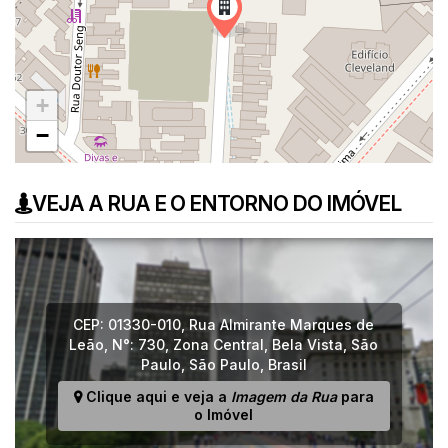
+
−
VEJA A RUA E O ENTORNO DO IMÓVEL
CEP: 01330-010
,
Rua Almirante Marques de
Leão
,
N°:
730
,
Zona Central
,
Bela Vista
,
São
Paulo
,
São Paulo
,
Brasil
Clique aqui e veja a
Imagem da Rua
para
o Imóvel