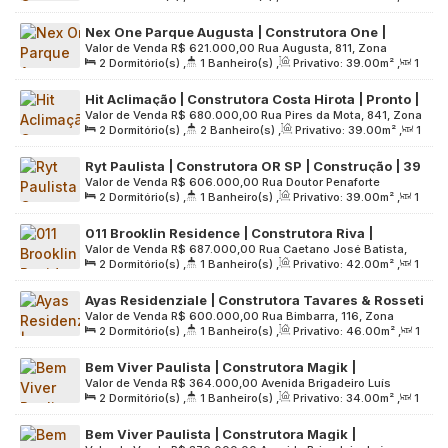
varanda | sem vaga
Sala(s)
,
Útil:
45
.00
m²
,
Terreno:
3520
.00
m²
Paulo, Brasil
Nex One Parque Augusta | Construtora One |
Valor de Venda
R$
621.000,00
Rua Augusta, 811, Zona
Construção | 39 metros | 02 dormitórios | com
2
Dormitório(s)
,
1
Banheiro(s)
,
Privativo:
39
.00
m²
,
1
Central, 01305-100, Consolação, São Paulo, São Paulo, Brasil
varanda | sem vaga
Sala(s)
,
Útil:
39
.00
m²
,
Terreno:
1815
.00
m²
Hit Aclimação | Construtora Costa Hirota | Pronto |
Valor de Venda
R$
680.000,00
Rua Pires da Mota, 841, Zona
39 metros | 02 suítes | com varanda | 01 vaga
2
Dormitório(s)
,
2
Banheiro(s)
,
Privativo:
39
.00
m²
,
1
Central, 01529-001, Aclimação, São Paulo, São Paulo, Brasil
Sala(s)
,
1
Suíte(s)
,
1
Vaga(s)
,
Útil:
39
.00
m²
,
Terreno:
Ryt Paulista | Construtora OR SP | Construção | 39
1138
.00
m²
Valor de Venda
R$
606.000,00
Rua Doutor Penaforte
metros | 02 dormitórios | com varanda | 01 vaga
2
Dormitório(s)
,
1
Banheiro(s)
,
Privativo:
39
.00
m²
,
1
Mendes, 74, Zona Central, 01308-010, Bela Vista, São Paulo,
Sala(s)
,
1
Vaga(s)
,
Útil:
39
.00
m²
,
Terreno:
1980
.00
m²
São Paulo, Brasil
011 Brooklin Residence | Construtora Riva |
Valor de Venda
R$
687.000,00
Rua Caetano José Batista,
Construção | 42 metros | 02 dormitórios | com
2
Dormitório(s)
,
1
Banheiro(s)
,
Privativo:
42
.00
m²
,
1
149, Zona Sul, 04703-020, Jardim das Acácias, São Paulo,
varanda | 01 vaga
Sala(s)
,
1
Vaga(s)
,
Útil:
42
.00
m²
,
Terreno:
6018
.00
m²
São Paulo, Brasil
Ayas Residenziale | Construtora Tavares & Rosseti
Valor de Venda
R$
600.000,00
Rua Bimbarra, 116, Zona
| Construção | 46 metros | 02 dormitórios |
2
Dormitório(s)
,
1
Banheiro(s)
,
Privativo:
46
.00
m²
,
1
Leste, 03355-020, Vila Formosa, São Paulo, São Paulo, Brasil
varanda | 01 vaga
Sala(s)
,
1
Vaga(s)
,
Útil:
46
.00
m²
,
Terreno:
780
.00
m²
Bem Viver Paulista | Construtora Magik |
Valor de Venda
R$
364.000,00
Avenida Brigadeiro Luís
Construção | 34 metros | 02 dormitórios | sem
2
Dormitório(s)
,
1
Banheiro(s)
,
Privativo:
34
.00
m²
,
1
Antônio, 1061, Zona Central, 01317-001, Bela Vista, São
varanda e vaga
Sala(s)
,
Útil:
34
.00
m²
,
Terreno:
1144
.00
m²
Paulo, São Paulo, Brasil
Bem Viver Paulista | Construtora Magik |