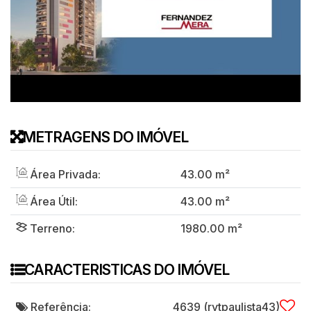
METRAGENS DO IMÓVEL
Área Privada:
43
.00
m²
Área Útil:
43
.00
m²
Terreno:
1980
.00
m²
CARACTERISTICAS DO IMÓVEL
Referência:
4639
(rytpaulista43)