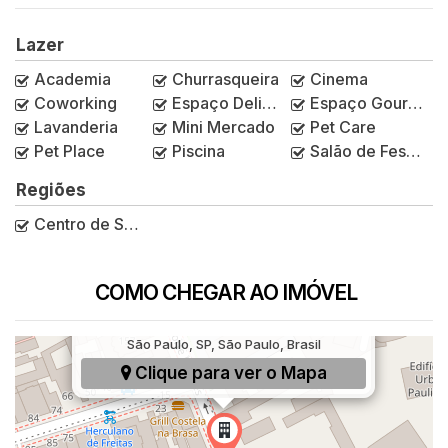
Lazer
Academia
Churrasqueira
Cinema
Coworking
Espaço Delivery
Espaço Gourmet
Lavanderia
Mini Mercado
Pet Care
Pet Place
Piscina
Salão de Festas
Regiões
Centro de São Paulo
COMO CHEGAR AO IMÓVEL
Rua Doutor Penaforte Mendes, 74, Bela Vista,
São Paulo, SP, São Paulo, Brasil
Clique para ver o
Mapa