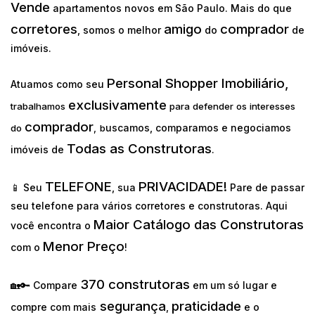
Vende
apartamentos novos em São Paulo. Mais do que
corretores
amigo
comprador
, somos o melhor
do
de
imóveis.
Personal Shopper Imobiliário,
Atuamos como seu
exclusivamente
trabalhamos
para defender os interesses
comprador
uscamos, comparamos e negociamos
do
,
b
Todas as Construtoras
imóveis de
.
TELEFONE
PRIVACIDADE!
📱 Seu
, sua
Pare de passar
seu telefone para vários corretores e construtoras. Aqui
Maior Catálogo das Construtoras
você encontra o
Menor Preço
com o
!
370 construtoras
🏡🔑 Compare
em um só lugar e
segurança
praticidade
compre com mais
,
e o