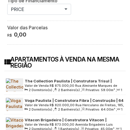
Tipo de Financiamento
PRICE
Valor das Parcelas
0,00
R$
APARTAMENTOS À VENDA NA MESMA
REGIÃO
The Collection Paulista | Construtora Trisul |
Valor de Venda
R$
875.000,00
Rua Almirante Marques de
Pronto para morar | 59 metros | 02 dormitórios |
2
Dormitório(s)
,
2
Banheiro(s)
,
Privativo:
59
.00
m²
,
1
Leão, 730, Zona Central, 01330-010, Bela Vista, São Paulo,
suíte | 01 vaga
Sala(s)
,
1
Suíte(s)
,
1
Vaga(s)
,
Útil:
59
.00
m²
,
Terreno:
São Paulo, Brasil
Voga Paulista | Construtora Fibra | Construção | 64
2539
.00
m²
Valor de Venda
R$
820.000,00
Rua Herculano de Freitas, 185,
metros | suíte | varanda | 01 vaga
2
Dormitório(s)
,
2
Banheiro(s)
,
Privativo:
64
.00
m²
,
1
Zona Central, 01308-020, Bela Vista, São Paulo, São Paulo,
Sala(s)
,
1
Suíte(s)
,
1
Vaga(s)
,
Útil:
64
.00
m²
,
Terreno:
Brasil
Vitacon Brigadeiro | Construtora Vitacon |
2304
.00
m²
Valor de Venda
R$
873.000,00
Avenida Brigadeiro Luís
Construção | 45 metros | 02 dormitórios | com
2
Dormitório(s)
,
1
Banheiro(s)
,
Privativo:
45
.00
m²
,
1
Antônio, 871, Zona Sul, 01317-001, Bela Vista, São Paulo, São