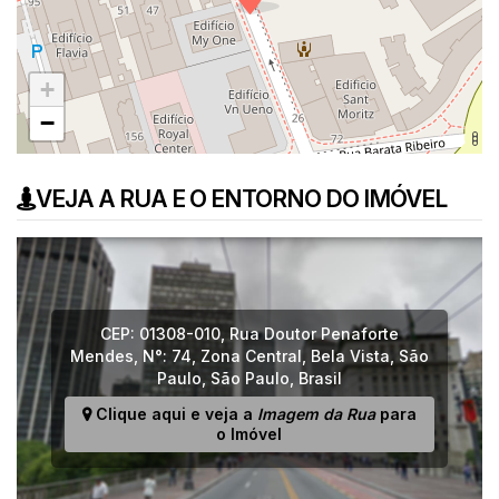
+
−
VEJA A RUA E O ENTORNO DO IMÓVEL
CEP: 01308-010
,
Rua Doutor Penaforte
Mendes
,
N°:
74
,
Zona Central
,
Bela Vista
,
São
Paulo
,
São Paulo
,
Brasil
Clique aqui e veja a
Imagem da Rua
para
o Imóvel