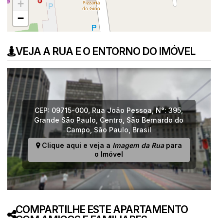
+
−
VEJA A RUA E O ENTORNO DO IMÓVEL
CEP: 09715-000
,
Rua João Pessoa
,
N°:
395
,
Grande São Paulo
,
Centro
,
São Bernardo do
Campo
,
São Paulo
,
Brasil
Clique aqui e veja a
Imagem da Rua
para
o Imóvel
COMPARTILHE ESTE APARTAMENTO