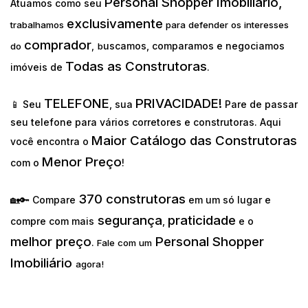
Personal Shopper Imobiliário,
Atuamos como seu
exclusivamente
trabalhamos
para defender os interesses
comprador
uscamos, comparamos e negociamos
do
,
b
Todas as Construtoras
imóveis de
.
TELEFONE
PRIVACIDADE!
📱 Seu
, sua
Pare de passar
seu telefone para vários corretores e construtoras. Aqui
Maior Catálogo das Construtoras
você encontra o
Menor Preço
com o
!
370 construtoras
🏡🔑 Compare
em um só lugar e
segurança
praticidade
compre com mais
,
e o
melhor preço
Personal Shopper
.
Fale com um
Imobiliário
agora!