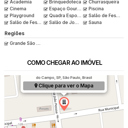
Academia
Brinquedoteca
Churrasqueira
Cinema
Espaço Gourmet
Piscina
Playground
Quadra Esportiva
Salão de Festas
Salão de Festas Infantil
Salão de Jogos
Sauna
Regiões
Grande São Paulo
COMO CHEGAR AO IMÓVEL
Rua João Pessoa, 395, Centro, São Bernardo
do Campo, SP, São Paulo, Brasil
Clique para ver o
Mapa