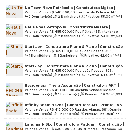
Sala(s)
,
1
Suíte(s)
,
1
Vaga(s)
,
Útil:
55
.00
m²
,
Terreno:
São Paulo, Brasil
Up Town Nova Petrópolis | Construtora Mgtec |
817
.00
m²
Valor de Venda
R$
540.000,00
Rua Ernesta Pelosini, 140,
Construção | 55 metros | 02 dormitórios | suíte |
2
Dormitório(s)
,
2
Banheiro(s)
,
Privativo:
55
.00
m²
,
1
Grande São Paulo, 09771-220, Nova Petrópolis, São
varanda | 01 vaga
Sala(s)
,
1
Suíte(s)
,
1
Vaga(s)
,
Útil:
55
.00
m²
,
Terreno:
Bernardo do Campo, São Paulo, Brasil
Haus Nova Petrópolis | Construtora Nazaré |
3349
.00
m²
Valor de Venda
R$
485.000,00
Rua Pátria, 455, Interior de
Construção | 53 metros | 02 dormitórios | suíte |
2
Dormitório(s)
,
2
Banheiro(s)
,
Privativo:
53
.00
m²
,
1
São Paulo, 09780-190, Santa Terezinha, São Bernardo do
varanda gourmet | 01 vaga
Sala(s)
,
1
Suíte(s)
,
1
Vaga(s)
,
Útil:
53
.00
m²
,
Terreno:
Campo, São Paulo, Brasil
Start Joy | Construtora Plano & Plano | Construção
1878
.00
m²
Valor de Venda
R$
365.000,00
Rua João Pessoa, 395,
| 42 metros | 01 dormitório | com varanda | 01 vaga
1
Dormitório(s)
,
1
Banheiro(s)
,
Privativo:
42
.00
m²
,
1
Grande São Paulo, 09715-000, Centro, São Bernardo do
Sala(s)
,
1
Vaga(s)
,
Útil:
42
.00
m²
,
Terreno:
10303
.00
m²
Campo, São Paulo, Brasil
Start Joy | Construtora Plano & Plano | Construção
Valor de Venda
R$
435.000,00
Rua João Pessoa, 395,
| 54 metros | 02 dormitórios | suíte | varanda | 01
2
Dormitório(s)
,
2
Banheiro(s)
,
Privativo:
54
.00
m²
,
1
Grande São Paulo, 09715-000, Centro, São Bernardo do
vaga
Sala(s)
,
1
Suíte(s)
,
1
Vaga(s)
,
Útil:
54
.00
m²
,
Terreno:
Campo, São Paulo, Brasil
Residencial Thera Assunção | Construtora ART |
10303
.00
m²
Valor de Venda
R$
410.000,00
Avenida Senador Ricardo
Pronto | 49 metros | 02 dormitórios | varanda | 01
2
Dormitório(s)
,
1
Banheiro(s)
,
Privativo:
49
.00
m²
,
1
Batista, 526, Grande São paulo, 09812-510, Assunção, São
vaga
Sala(s)
,
1
Vaga(s)
,
Útil:
49
.00
m²
,
Terreno:
4650
.00
m²
Bernardo do Campo, São Paulo, Brasil
Infinity Baeta Neves | Construtora Art | Pronto | 56
Valor de Venda
R$
415.000,00
Rua dos Vianas, 861, Grande
metros | 02 dormitórios | varanda | 01 vaga
2
Dormitório(s)
,
1
Banheiro(s)
,
Privativo:
56
.00
m²
,
1
São Paulo, 09760-001, Baeta Neves, São Bernardo do
Sala(s)
,
1
Vaga(s)
,
Útil:
56
.00
m²
,
Terreno:
1016
.00
m²
Campo, São Paulo, Brasil
Landmark Sbc | Construtora Paddan | Construção |
Valor de Venda
R$
630.000,00
Rua Dr. Marcel Preotesco, 50,
61 Metros | 02 Dormitórios | Suíte | Varanda