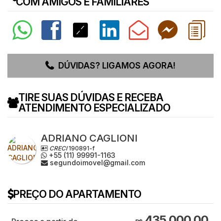
COM AMIGOS E FAMILIARES
DÚVIDAS? LIGAMOS AGORA!
TIRE SUAS DÚVIDAS E RECEBA
ATENDIMENTO ESPECIALIZADO
ADRIANO CAGLIONI
CRECI
190891-f
+55 (11) 99991-1163
segundoimovel@gmail.com
PREÇO DO APARTAMENTO
435.000,00