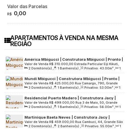
Valor das Parcelas
0,00
R$
APARTAMENTOS À VENDA NA MESMA
REGIÃO
América Mbigucci | Construtora Mbigucci | Pronto |
Valor de Venda
R$
310.000,00
Estrada Particular Eiji Kikuti,
43 metros | 02 dormitórios | sem varanda | sem
2
Dormitório(s)
,
1
Banheiro(s)
,
Privativo:
43
.00
m²
,
1
1315, Grande São Paulo, 09852-040, Cooperativa, São
vaga
Sala(s)
,
Útil:
43
.00
m²
,
Terreno:
5060
.00
m²
Bernardo do Campo, São Paulo, Brasil
Mundi Mbigucci | Construtora Mbigucci | Pronto |
Valor de Venda
R$
425.000,00
Rua Camargo, 790, Grande
53 metros | 03 dormitórios | sem varanda | 01 vaga
3
Dormitório(s)
,
1
Banheiro(s)
,
Privativo:
53
.00
m²
,
1
São Paulo, 09682-100, Paulicéia, São Bernardo do Campo,
Sala(s)
,
1
Vaga(s)
,
Útil:
53
.00
m²
,
Terreno:
7600
.00
m²
São Paulo, Brasil
Residencial Puerto Madero | Construtora Jacy |
Valor de Venda
R$
499.000,00
Rua 3 de Maio, 50, Grande
Pronto | 56 metros | 02 dormitórios | 01 vaga
2
Dormitório(s)
,
1
Banheiro(s)
,
Privativo:
56
.00
m²
,
1
São Paulo, 09725-810, Jardim Olavo Bilac, São Bernardo do
Sala(s)
,
1
Vaga(s)
,
Útil:
56
.00
m²
Campo, São Paulo, Brasil
Martinique Baeta Neves | Construtora Jacy |
Valor de Venda
R$
459.000,00
Rua Cambuci, 44, Grande São
Pronto | 55 metros | 02 dormitórios | varanda grill |
2
Dormitório(s)
,
2
Banheiro(s)
,
Privativo:
55
.00
m²
,
1
Paulo, 09760-220, Baeta Neves, São Bernardo do Campo,
01 vaga