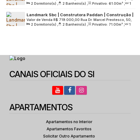
2
Dormitório(s)
,
2
Banheiro(s)
,
Privativo:
61
.00
m²
,
1
Grande São Paulo, 09750-225, Centro, São Bernardo do
Gourmet | 01 Vaga
Sala(s)
,
1
Suíte(s)
,
1
Vaga(s)
,
Útil:
61
.00
m²
,
Terreno:
Campo, São Paulo, Brasil
Landmark Sbc | Construtora Paddan | Construção |
8712
.00
m²
Valor de Venda
R$
719.000,00
Rua Dr. Marcel Preotesco, 50,
71 Metros | 02 Dormitórios | Suíte | Varanda
2
Dormitório(s)
,
2
Banheiro(s)
,
Privativo:
71
.00
m²
,
1
Grande São Paulo, 09750-225, Centro, São Bernardo do
Gourmet | Office | 01 Vaga
Sala(s)
,
1
Suíte(s)
,
1
Vaga(s)
,
Útil:
71
.00
m²
,
Terreno:
Campo, São Paulo, Brasil
8712
.00
m²
CANAIS OFICIAIS DO SI
APARTAMENTOS
Apartamentos no Interior
Apartamentos Favoritos
Solicitar Outro Apartamento