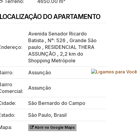
Terreno:
4650.00 m²
LOCALIZAÇÃO DO APARTAMENTO
Avenida Senador Ricardo
Batista
,
N°:
526
,
Grande São
Endereço:
paulo
,
RESIDENCIAL THERA
ASSUNÇÃO
,
2,2 km do
Shopping Metrópole
Bairro:
Assunção
Bairro
Assunção
Comercial:
Cidade:
São Bernardo do Campo
Estado:
São Paulo, Brasil
Mapa:
Abrir no Google Maps