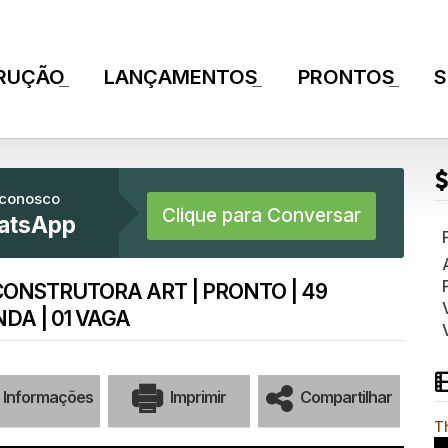
RUÇÃO
LANÇAMENTOS
PRONTOS
S
+
+
+
 conosco
Clique para Conversar
atsApp
CONSTRUTORA ART | PRONTO | 49
DA | 01 VAGA
Informações
Imprimir
Compartilhar
T