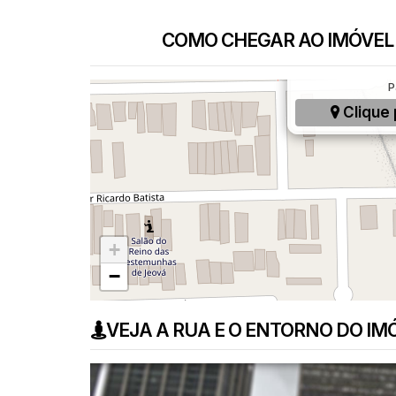
COMO CHEGAR AO IMÓVEL
Avenida Senado
Assunção, São B
P
Clique 
+
−
VEJA A RUA E O ENTORNO DO IM