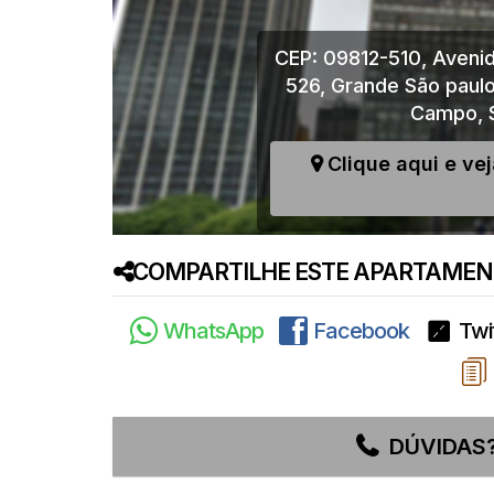
CEP: 09812-510
,
Avenid
526
,
Grande São paul
Campo
,
Clique aqui e ve
COMPARTILHE ESTE APARTAMENT
WhatsApp
Facebook
Twi
DÚVIDAS?