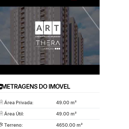
METRAGENS DO IMÓVEL
Área Privada:
49
.00
m²
Área Útil:
49
.00
m²
Terreno:
4650
.00
m²