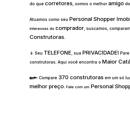
corretores
amigo
do que
, somos o melhor
d
Personal Shopper Imobi
Atuamos como seu
comprador
uscamos, comparam
interesses do
,
b
Construtoras
.
TELEFONE
PRIVACIDADE!
📱 Seu
, sua
Pare 
Maior Cat
construtoras. Aqui você encontra o
370 construtoras
🏡🔑 Compare
em um só lu
melhor preço
Personal Shopp
.
Fale com um