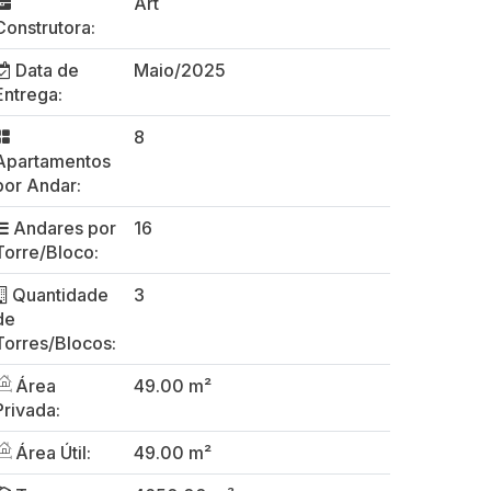
Art
Construtora:
Data de
Maio/2025
Entrega:
8
Apartamentos
por Andar:
Andares por
16
Torre/Bloco:
Quantidade
3
de
Torres/Blocos:
Área
49.00 m²
Privada:
Área Útil:
49.00 m²