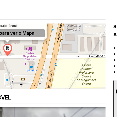
r Ricardo Batista, 526,
ernardo do Campo, SP, São
aulo, Brasil
S
para ver o
Mapa
A
>
>
>
>
>
ÓVEL