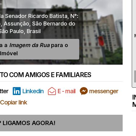
a Senador Ricardo Batista
,
N°:
o
,
Assunção
,
São Bernardo do
São Paulo
,
Brasil
ja a
Imagem da Rua
para o
Imóvel
O COM AMIGOS E FAMILIARES
tter
Linkedin
E - mail
messenger
I
Copiar link
M
 LIGAMOS AGORA!