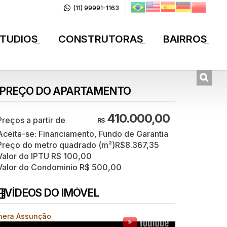
(11) 99991-1163
TUDIOS
CONSTRUTORAS
BAIRROS
+
+
+
PREÇO DO APARTAMENTO
410.000,00
R$
Aceita-se: Financiamento, Fundo de Garantia
Preço do metro quadrado (m²)
R$
8.367,35
Valor do IPTU
R$
100,00
Valor do Condominio
R$
500,00
VÍDEOS DO IMÓVEL
hera Assunção