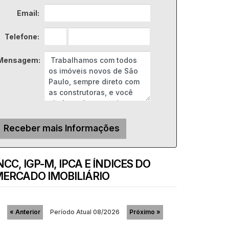
Email:
Telefone:
Mensagem:
NCC, IGP-M, IPCA E ÍNDICES DO
ERCADO IMOBILIÁRIO
Período Atual
08/2026
«
Anterior
Próximo
»