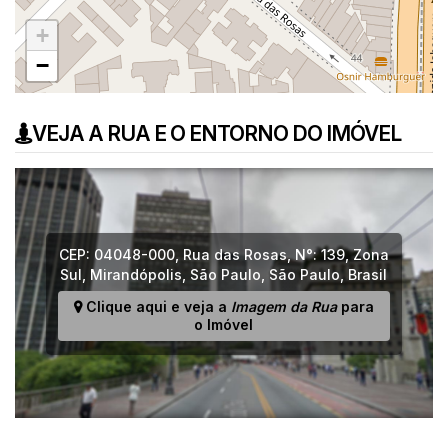
+
−
VEJA A RUA E O ENTORNO DO IMÓVEL
CEP: 04048-000
,
Rua das Rosas
,
N°:
139
,
Zona
Sul
,
Mirandópolis
,
São Paulo
,
São Paulo
,
Brasil
Clique aqui e veja a
Imagem da Rua
para
o Imóvel