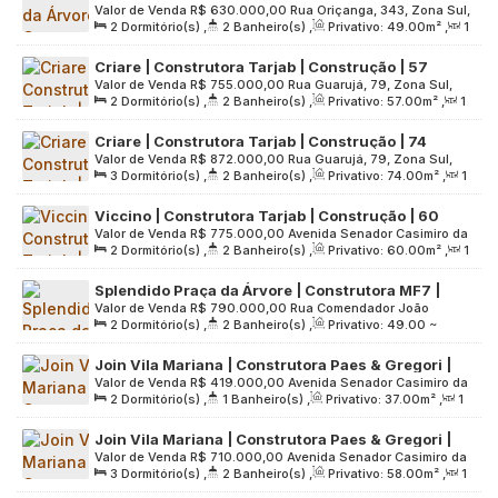
Valor de Venda
R$
630.000,00
Rua Oriçanga, 343, Zona Sul,
Construção | 49 metros | 02 dormitórios | suíte |
2
Dormitório(s)
,
2
Banheiro(s)
,
Privativo:
49
.00
m²
,
1
04052-030, Mirandópolis, São Paulo, São Paulo, Brasil
varanda | 01 vaga
Sala(s)
,
1
Suíte(s)
,
1
Vaga(s)
,
Útil:
49
.00
m²
,
Terreno:
Criare | Construtora Tarjab | Construção | 57
1291
.00
m²
Valor de Venda
R$
755.000,00
Rua Guarujá, 79, Zona Sul,
metros | 02 dormitórios | suíte | varanda gourmet |
2
Dormitório(s)
,
2
Banheiro(s)
,
Privativo:
57
.00
m²
,
1
04052-110, Mirandópolis, São Paulo, São Paulo, Brasil
01 vaga
Sala(s)
,
1
Suíte(s)
,
1
Vaga(s)
,
Útil:
57
.00
m²
,
Terreno:
Criare | Construtora Tarjab | Construção | 74
1888
.00
m²
Valor de Venda
R$
872.000,00
Rua Guarujá, 79, Zona Sul,
metros | 03 dormitórios | suíte | varanda gourmet |
3
Dormitório(s)
,
2
Banheiro(s)
,
Privativo:
74
.00
m²
,
1
04052-110, Mirandópolis, São Paulo, São Paulo, Brasil
01 vaga
Sala(s)
,
1
Suíte(s)
,
1
Vaga(s)
,
Útil:
74
.00
m²
,
Terreno:
Viccino | Construtora Tarjab | Construção | 60
1888
.00
m²
Valor de Venda
R$
775.000,00
Avenida Senador Casimiro da
metros | 02 dormitórios | suíte | varanda gourmet |
2
Dormitório(s)
,
2
Banheiro(s)
,
Privativo:
60
.00
m²
,
1
Rocha, 683, Zona Sul, 04047-001, Mirandópolis, São Paulo,
01 vaga
Sala(s)
,
1
Suíte(s)
,
1
Vaga(s)
,
Útil:
60
.00
m²
,
Terreno:
São Paulo, Brasil
Splendido Praça da Árvore | Construtora MF7 |
3004
.00
m²
Valor de Venda
R$
790.000,00
Rua Comendador João
Construção | 50 metros | 02 dormitórios | suíte |
2
Dormitório(s)
,
2
Banheiro(s)
,
Privativo:
49
.00
~
Gabriel, 157, Zona Sul, 04052-080, Mirandópolis, São Paulo,
varanda | 01 vaga
50
.00
m²
,
1
Sala(s)
,
1
Suíte(s)
,
1
Vaga(s)
,
Útil:
São Paulo, Brasil
Join Vila Mariana | Construtora Paes & Gregori |
50
.00
m²
,
Terreno:
1587
.00
m²
Valor de Venda
R$
419.000,00
Avenida Senador Casimiro da
Construção | 37 metros | 02 dormitórios | com
2
Dormitório(s)
,
1
Banheiro(s)
,
Privativo:
37
.00
m²
,
1
Rocha, 250, Zona Sul, 04047-000, Mirandópolis, São Paulo,
varanda | sem vaga
Sala(s)
,
Útil:
37
.00
m²
,
Terreno:
2401
.00
m²
São Paulo, Brasil
Join Vila Mariana | Construtora Paes & Gregori |
Valor de Venda
R$
710.000,00
Avenida Senador Casimiro da
Construção | 58 metros | 03 dormitórios | suíte |
3
Dormitório(s)
,
2
Banheiro(s)
,
Privativo:
58
.00
m²
,
1
Rocha, 250, Zona Sul, 04047-000, Mirandópolis, São Paulo,
varanda | 01 vaga
Sala(s)
,
1
Suíte(s)
,
1
Vaga(s)
,
Útil:
58
.00
m²
,
Terreno:
São Paulo, Brasil