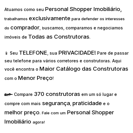
Personal Shopper Imobiliário,
Atuamos como seu
exclusivamente
trabalhamos
para defender os interesses
comprador
uscamos, comparamos e negociamos
do
,
b
Todas as Construtoras
imóveis de
.
TELEFONE
PRIVACIDADE!
📱 Seu
, sua
Pare de passar
seu telefone para vários corretores e construtoras. Aqui
Maior Catálogo das Construtoras
você encontra o
Menor Preço
com o
!
370 construtoras
🏡🔑 Compare
em um só lugar e
segurança
praticidade
compre com mais
,
e o
melhor preço
Personal Shopper
.
Fale com um
Imobiliário
agora!