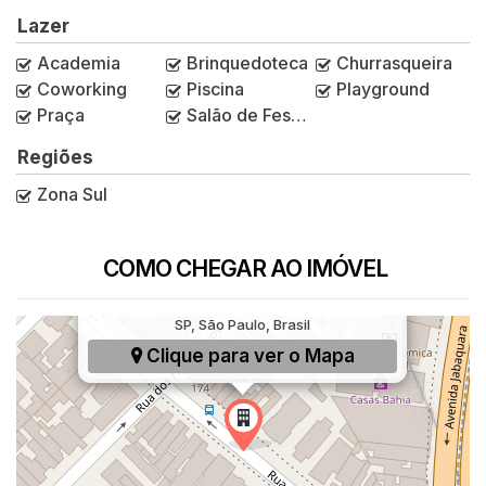
Lazer
Academia
Brinquedoteca
Churrasqueira
Coworking
Piscina
Playground
Praça
Salão de Festas
Regiões
Zona Sul
COMO CHEGAR AO IMÓVEL
Rua das Rosas, 139, Mirandópolis, São Paulo,
SP, São Paulo, Brasil
Clique para ver o
Mapa