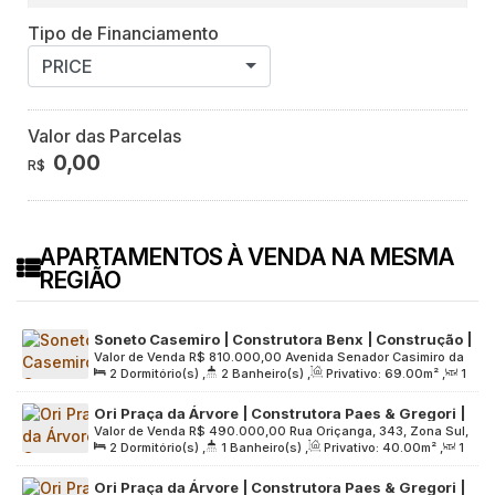
Tipo de Financiamento
PRICE
Valor das Parcelas
0,00
R$
APARTAMENTOS À VENDA NA MESMA
REGIÃO
Soneto Casemiro | Construtora Benx | Construção |
Valor de Venda
R$
810.000,00
Avenida Senador Casimiro da
69 metros | 02 domitórios | suíte | varanda
2
Dormitório(s)
,
2
Banheiro(s)
,
Privativo:
69
.00
m²
,
1
Rocha, 833, Zona Sul, 04047-002, Mirandópolis, São Paulo,
gourmet | 01 vaga
Sala(s)
,
1
Suíte(s)
,
1
Vaga(s)
,
Útil:
69
.00
m²
,
Terreno:
São Paulo, Brasil
Ori Praça da Árvore | Construtora Paes & Gregori |
1853
.00
m²
Valor de Venda
R$
490.000,00
Rua Oriçanga, 343, Zona Sul,
Construção | 40 metros | 02 dormitórios | com
2
Dormitório(s)
,
1
Banheiro(s)
,
Privativo:
40
.00
m²
,
1
04052-030, Mirandópolis, São Paulo, São Paulo, Brasil
varanda | sem vaga
Sala(s)
,
1
Vaga(s)
,
Útil:
40
.00
m²
,
Terreno:
1291
.00
m²
Ori Praça da Árvore | Construtora Paes & Gregori |