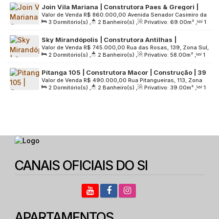
Join Vila Mariana | Construtora Paes & Gregori |
2401
.00
m²
Valor de Venda
R$
860.000,00
Avenida Senador Casimiro da
Construção | 69 metros | 03 dormitórios | suíte |
3
Dormitório(s)
,
2
Banheiro(s)
,
Privativo:
69
.00
m²
,
1
Rocha, 250, Zona Sul, 04047-000, Mirandópolis, São Paulo,
varanda | 01 vaga
Sala(s)
,
1
Suíte(s)
,
1
Vaga(s)
,
Útil:
69
.00
m²
,
Terreno:
São Paulo, Brasil
Sky Mirandópolis | Construtora Antilhas |
2401
.00
m²
Valor de Venda
R$
745.000,00
Rua das Rosas, 139, Zona Sul,
Construção | 58 metros | 02 dormitórios | suíte |
2
Dormitório(s)
,
2
Banheiro(s)
,
Privativo:
58
.00
m²
,
1
04048-000, Mirandópolis, São Paulo, São Paulo, Brasil
varanda | 01 vaga
Sala(s)
,
1
Suíte(s)
,
1
Vaga(s)
,
Útil:
58
.00
m²
,
Terreno:
Pitanga 105 | Construtora Macor | Construção | 39
901
.00
m²
Valor de Venda
R$
490.000,00
Rua Pitangueiras, 113, Zona
Metros | 02 Dormitórios | Suíte | com Varanda | sem
2
Dormitório(s)
,
2
Banheiro(s)
,
Privativo:
39
.00
m²
,
1
Sul, 04052-020, Mirandópolis, São Paulo, São Paulo, Brasil
Vaga
Sala(s)
,
1
Suíte(s)
,
Útil:
39
.00
m²
CANAIS OFICIAIS DO SI
APARTAMENTOS