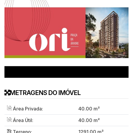
METRAGENS DO IMÓVEL
Área Privada:
40
.00
m²
Área Útil:
40
.00
m²
Terreno:
1291
.00
m²