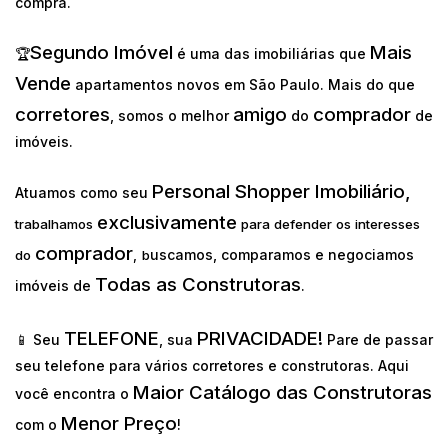
compra.
Segundo Imóvel
Mais
🏆
é uma das imobiliárias que
Vende
apartamentos novos em São Paulo. Mais do que
corretores
amigo
comprador
, somos o melhor
do
de
imóveis.
Personal Shopper Imobiliário,
Atuamos como seu
exclusivamente
trabalhamos
para defender os interesses
comprador
uscamos, comparamos e negociamos
do
,
b
Todas as Construtoras
imóveis de
.
TELEFONE
PRIVACIDADE!
📱 Seu
, sua
Pare de passar
seu telefone para vários corretores e construtoras. Aqui
Maior Catálogo das Construtoras
você encontra o
Menor Preço
com o
!