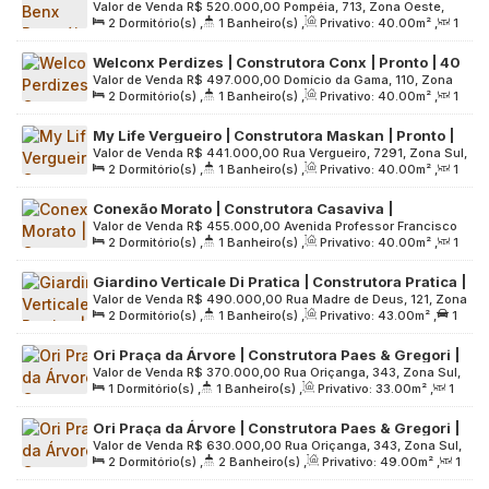
Valor de Venda
R$
520.000,00
Pompéia, 713, Zona Oeste,
Pronto para morar | 40 metros | 02 dormitórios |
2
Dormitório(s)
,
1
Banheiro(s)
,
Privativo:
40
.00
m²
,
1
05023-000, Vila Pompéia, São Paulo, São Paulo, Brasil
com varanda | sem vaga
Sala(s)
,
Útil:
40
.00
m²
,
Terreno:
1653
.00
m²
Welconx Perdizes | Construtora Conx | Pronto | 40
Valor de Venda
R$
497.000,00
Domício da Gama, 110, Zona
Metros | 02 Dormitórios | Varanda | sem Vaga
2
Dormitório(s)
,
1
Banheiro(s)
,
Privativo:
40
.00
m²
,
1
Oeste, 05015-030, Perdizes, São Paulo, São Paulo, Brasil
Sala(s)
,
Útil:
40
.00
m²
,
Terreno:
765
.00
m²
My Life Vergueiro | Construtora Maskan | Pronto |
Valor de Venda
R$
441.000,00
Rua Vergueiro, 7291, Zona Sul,
40 metros | 02 dormitórios | varanda | 01 vaga
2
Dormitório(s)
,
1
Banheiro(s)
,
Privativo:
40
.00
m²
,
1
04273-200, Vila Firmiano Pinto, São Paulo, São Paulo, Brasil
Sala(s)
,
1
Vaga(s)
,
Útil:
40
.00
m²
,
Terreno:
960
.00
m²
Conexão Morato | Construtora Casaviva |
Valor de Venda
R$
455.000,00
Avenida Professor Francisco
Construção | 40 metros | 02 dormitórios | com
2
Dormitório(s)
,
1
Banheiro(s)
,
Privativo:
40
.00
m²
,
1
Morato, 2802, Zona Oeste, 05512-300, Butantã, São Paulo,
varanda | sem vaga
Sala(s)
,
Útil:
40
.00
m²
,
Terreno:
1603
.00
m²
São Paulo, Brasil
Giardino Verticale Di Pratica | Construtora Pratica |
Valor de Venda
R$
490.000,00
Rua Madre de Deus, 121, Zona
Construção | 43 metros | 02 dormitórios | varanda
2
Dormitório(s)
,
1
Banheiro(s)
,
Privativo:
43
.00
m²
,
1
Leste, 03119-000, Mooca, São Paulo, São Paulo, Brasil
| 01 vaga
Vaga(s)
,
Útil:
43
.00
m²
,
Terreno:
650
.00
m²
Ori Praça da Árvore | Construtora Paes & Gregori |
Valor de Venda
R$
370.000,00
Rua Oriçanga, 343, Zona Sul,
Construção | 33 metros | 01 dormitório | com
1
Dormitório(s)
,
1
Banheiro(s)
,
Privativo:
33
.00
m²
,
1
04052-030, Mirandópolis, São Paulo, São Paulo, Brasil
varanda | sem vaga
Sala(s)
,
Útil:
33
.00
m²
,
Terreno:
1291
.00
m²
Ori Praça da Árvore | Construtora Paes & Gregori |
Valor de Venda
R$
630.000,00
Rua Oriçanga, 343, Zona Sul,
Construção | 49 metros | 02 dormitórios | suíte |
2
Dormitório(s)
,
2
Banheiro(s)
,
Privativo:
49
.00
m²
,
1
04052-030, Mirandópolis, São Paulo, São Paulo, Brasil
varanda | 01 vaga
Sala(s)
,
1
Suíte(s)
,
1
Vaga(s)
,
Útil:
49
.00
m²
,
Terreno: