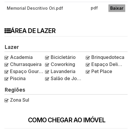
pdf
Memorial Descritivo Ori.pdf
Baixar
ÁREA DE LAZER
Lazer
Academia
Bicicletário
Brinquedoteca
Churrasqueira
Coworking
Espaço Delivery
Espaço Gourmet
Lavanderia
Pet Place
Piscina
Salão de Jogos
Regiões
Zona Sul
COMO CHEGAR AO IMÓVEL
Rua Oriçanga, 343, Mirandópolis, São Paulo,