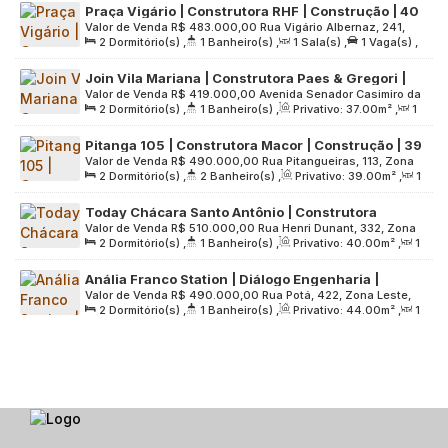
Praça Vigário | Construtora RHF | Construção | 40
1291
.00
m²
Valor de Venda
R$
483.000,00
Rua Vigário Albernaz, 241,
metros | 02 dormitórios | com varanda | 01 vaga
2
Dormitório(s)
,
1
Banheiro(s)
,
1
Sala(s)
,
1
Vaga(s)
,
Zona Sul, 04134-020, Vila Gumercindo, São Paulo, São
Útil:
40
.00
m²
,
Terreno:
875
.00
m²
Paulo, Brasil
Join Vila Mariana | Construtora Paes & Gregori |
Valor de Venda
R$
419.000,00
Avenida Senador Casimiro da
Construção | 37 metros | 02 dormitórios | com
2
Dormitório(s)
,
1
Banheiro(s)
,
Privativo:
37
.00
m²
,
1
Rocha, 250, Zona Sul, 04047-000, Mirandópolis, São Paulo,
varanda | sem vaga
Sala(s)
,
Útil:
37
.00
m²
,
Terreno:
2401
.00
m²
São Paulo, Brasil
Pitanga 105 | Construtora Macor | Construção | 39
Valor de Venda
R$
490.000,00
Rua Pitangueiras, 113, Zona
Metros | 02 Dormitórios | Suíte | com Varanda | sem
2
Dormitório(s)
,
2
Banheiro(s)
,
Privativo:
39
.00
m²
,
1
Sul, 04052-020, Mirandópolis, São Paulo, São Paulo, Brasil
Vaga
Sala(s)
,
1
Suíte(s)
,
Útil:
39
.00
m²
Today Chácara Santo Antônio | Construtora
Valor de Venda
R$
510.000,00
Rua Henri Dunant, 332, Zona
Canopus | Construção | 40 metros | 02 dormitórios
2
Dormitório(s)
,
1
Banheiro(s)
,
Privativo:
40
.00
m²
,
1
Sul, 04709-110, Santo Amaro, São Paulo, São Paulo, Brasil
| com varanda | sem vaga
Sala(s)
,
Útil:
40
.00
m²
,
Terreno:
2269
.00
m²
Anália Franco Station | Diálogo Engenharia |
Valor de Venda
R$
490.000,00
Rua Potá, 422, Zona Leste,
Construção | 44 metros | 02 dormitórios | com
2
Dormitório(s)
,
1
Banheiro(s)
,
Privativo:
44
.00
m²
,
1
03357-037, Vila Formosa, São Paulo, São Paulo, Brasil
varanda | sem vaga
Sala(s)
,
Útil:
44
.00
m²
,
Terreno:
6530
.00
m²