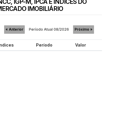
NCC, IGP-M, IPCA E ÍNDICES DO
ERCADO IMOBILIÁRIO
Período Atual
08/2026
«
Anterior
Próximo
»
Índices
Período
Valor