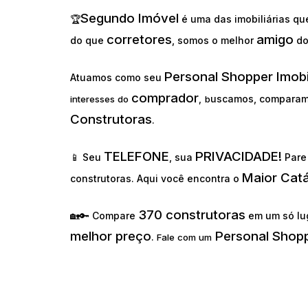
Segundo Imóvel
🏆
é uma das imobiliárias q
corretores
amigo
do que
, somos o melhor
d
Personal Shopper Imobi
Atuamos como seu
comprador
uscamos, comparam
interesses do
,
b
Construtoras
.
TELEFONE
PRIVACIDADE!
📱 Seu
, sua
Pare 
Maior Cat
construtoras. Aqui você encontra o
370 construtoras
🏡🔑 Compare
em um só lu
melhor preço
Personal Shopp
.
Fale com um