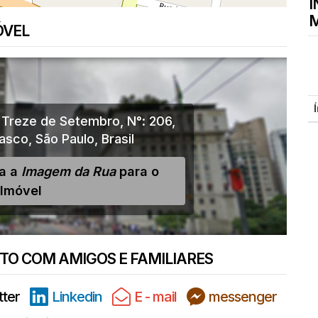
I
M
ÓVEL
 Treze de Setembro
,
N°:
206
,
asco
,
São Paulo
,
Brasil
ja a
Imagem da Rua
para o
Imóvel
O COM AMIGOS E FAMILIARES
tter
Linkedin
E - mail
messenger