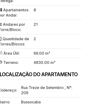
Entrega:
Apartamentos
8
por Andar:
Andares por
21
Torre/Bloco:
Quantidade de
2
Torres/Blocos:
Área Útil:
66.00 m²
Terreno:
4830.00 m²
LOCALIZAÇÃO DO APARTAMENTO
Rua Treze de Setembro
,
N°:
Endereço:
206
Bairro:
Bussocaba