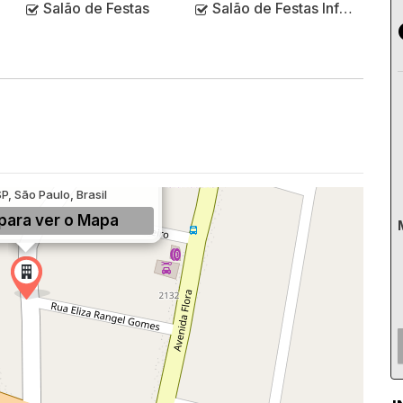
Salão de Festas
Salão de Festas Infantil
etembro, 206, Bussocaba,
P, São Paulo, Brasil
para ver o
Mapa