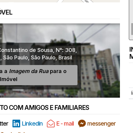
ÓVEL
I
Constantino de Sousa
,
N°:
308
,
M
o
,
São Paulo
,
São Paulo
,
Brasil
ja a
Imagem da Rua
para o
Imóvel
O COM AMIGOS E FAMILIARES
tter
Linkedin
E - mail
messenger