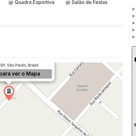
Quadra Esportiva
Salão de Festas
>
>
>
>
>
de Sousa, 308, Campo Belo,
SP, São Paulo, Brasil
para ver o
Mapa