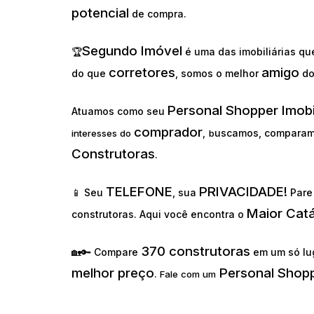
potencial
de compra.
Segundo Imóvel
🏆
é uma das imobiliárias q
corretores
amigo
do que
, somos o melhor
d
Personal Shopper Imobi
Atuamos como seu
comprador
uscamos, comparam
interesses do
,
b
Construtoras
.
TELEFONE
PRIVACIDADE!
📱 Seu
, sua
Pare 
Maior Cat
construtoras. Aqui você encontra o
370 construtoras
🏡🔑 Compare
em um só lu
melhor preço
Personal Shopp
.
Fale com um