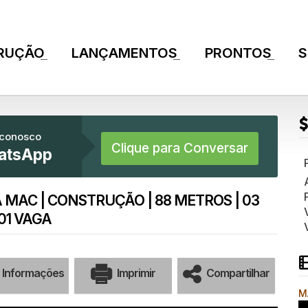
RUÇÃO
LANÇAMENTOS
PRONTOS
S
+
+
+
 conosco
Clique para Conversar
atsApp
MAC | CONSTRUÇÃO | 88 METROS | 03
01 VAGA
Informações
Imprimir
Compartilhar
M