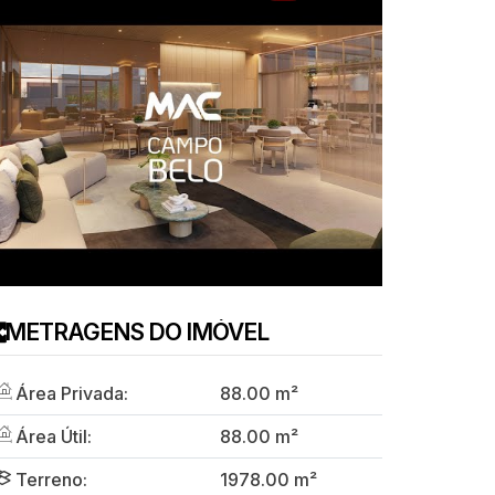
METRAGENS DO IMÓVEL
Área Privada:
88
.00
m²
Área Útil:
88
.00
m²
Terreno:
1978
.00
m²