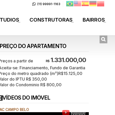
(11) 99991-1163
TUDIOS
CONSTRUTORAS
BAIRROS
+
+
+
PREÇO DO APARTAMENTO
1.331.000,00
R$
Aceita-se: Financiamento, Fundo de Garantia
Preço do metro quadrado (m²)
R$
15.125,00
Valor do IPTU
R$
350,00
Valor do Condominio
R$
800,00
VÍDEOS DO IMÓVEL
AC CAMPO BELO