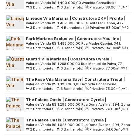
Valor de Venda
R$
1.400.000,00
Avenida Conselheiro
Pronto | 88 metros | 03 dormitórios | suíte |
3
Dormitório(s)
,
3
Banheiro(s)
,
Privativo:
88
.00
m²
,
1
Rodrigues Alves, 429, Zona Sul, 04014-001, Vila Mariana,
varanda gourmet | 01 vaga
Sala(s)
,
1
Suíte(s)
,
1
Vaga(s)
,
Útil:
88
.00
m²
,
Terreno:
São Paulo, São Paulo, Brasil
Lineage Vila Mariana | Construtora ZKF | Pronto |
1145
.00
m²
Valor de Venda
R$
1.467.000,00
Rua Baltazar Lisboa, 472,
95 metros | 03 dormitórios | suíte | lavabo | 02
3
Dormitório(s)
,
4
Banheiro(s)
,
Privativo:
95
.00
m²
,
2
Zona Sul, 04110-061, Vila Mariana, São Paulo, São Paulo,
vagas
Sala(s)
,
1
Suíte(s)
,
2
Vaga(s)
,
Útil:
95
.00
m²
,
Terreno:
Brasil
Park Mariana Exclusive | Construtora You, Inc |
2995
.00
m²
Valor de Venda
R$
1.488.000,00
Rua Madre Cabrini, 341,
Construção | 94 metros | 03 dormitórios | suíte |
3
Dormitório(s)
,
3
Banheiro(s)
,
Privativo:
94
.00
m²
,
1
Zona Sul, 04020-001, Vila Mariana, São Paulo, São Paulo,
varanda gourmet | 02 vagas
Sala(s)
,
1
Suíte(s)
,
2
Vaga(s)
,
Útil:
94
.00
m²
,
Brasil
Quattri Vila Mariana | Construtora Cyrela |
Terreno:
3246
.00
m²
Valor de Venda
R$
1.288.000,00
Rua Manuel de Paiva, 77,
Construção | 77 metros | 02 suítes | varanda |
2
Dormitório(s)
,
3
Banheiro(s)
,
Privativo:
77
.00
m²
,
1
Zona Sul, 04106-020, Vila Mariana, São Paulo, São Paulo,
lavabo | 01 vaga
Sala(s)
,
2
Suíte(s)
,
1
Vaga(s)
,
Útil:
77
.00
m²
,
Terreno:
Brasil
The Rose Vila Mariana Savi | Construtora Trisul |
2338
.00
m²
Valor de Venda
R$
1.390.000,00
Avenida Conselheiro
Construção | 75 metros | 02 suítes | varanda
2
Dormitório(s)
,
3
Banheiro(s)
,
Privativo:
75
.00
m²
,
1
Rodrigues Alves, 102, Zona Sul, 04014-000, Vila Mariana,
gourmet | 01 vaga
Sala(s)
,
2
Suíte(s)
,
1
Vaga(s)
,
Útil:
75
.00
m²
,
Terreno:
São Paulo, São Paulo, Brasil
The Palace Oasis | Construtora Cyrela |
7788
.00
m²
Valor de Venda
R$
1.295.000,00
Rua Dona Avelina, 294, Zona
Construção | 76 metros | 02 dormitórios | suíte |
2
Dormitório(s)
,
2
Banheiro(s)
,
Privativo:
76
.00
m²
,
1
Sul, 04111-010, Vila Mariana, São Paulo, São Paulo, Brasil
varanda gourmet | 01 vaga
Sala(s)
,
1
Suíte(s)
,
1
Vaga(s)
,
Útil:
76
.00
m²
,
Terreno:
The Palace Oasis | Construtora Cyrela |
4250
.00
m²
Valor de Venda
R$
1.625.000,00
Rua Dona Avelina, 294, Zona
Construção | 83 metros | 02 suítes | lavabo |
2
Dormitório(s)
,
3
Banheiro(s)
,
Privativo:
84
.00
m²
,
1
Sul, 04111-010, Vila Mariana, São Paulo, São Paulo, Brasil
varanda gourmet | 01 vaga
Sala(s)
,
1
Suíte(s)
,
1
Vaga(s)
,
Útil:
83
.00
m²
,
Terreno: