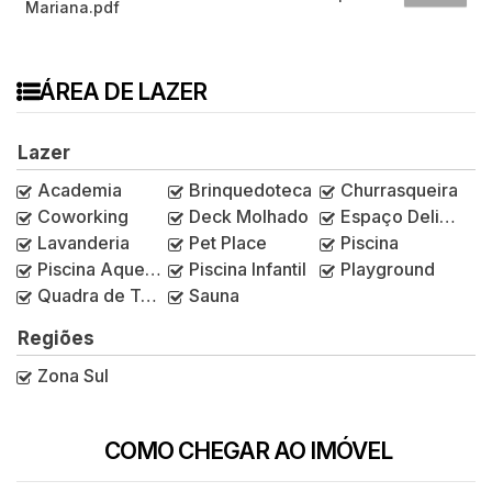
Mariana.pdf
ÁREA DE LAZER
Lazer
Academia
Brinquedoteca
Churrasqueira
Coworking
Deck Molhado
Espaço Delivery
Lavanderia
Pet Place
Piscina
Piscina Aquecida
Piscina Infantil
Playground
Quadra de Tênis
Sauna
Regiões
Zona Sul
COMO CHEGAR AO IMÓVEL
Rua Manuel de Paiva, 77, Vila Mariana, São