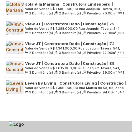
Jota Vila Mariana | Construtora Lindenberg |
4250
.00
m²
Valor de Venda
R$
1.580.000,00
Rua Joaquim Távora, 160,
Pronto | 70 metros | 02 dormitórios | suíte |
2
Dormitório(s)
,
2
Banheiro(s)
,
Privativo:
70
.00
m²
,
1
Zona Sul, 04015-010, Vila Mariana, São Paulo, São Paulo,
varanda gourmet | 01 vaga
Sala(s)
,
1
Suíte(s)
,
1
Vaga(s)
,
Útil:
70
.00
m²
,
Terreno:
Brasil
View JT | Construtora Dado | Construção | 72
3013
.00
m²
Valor de Venda
R$
1.288.000,00
Rua Joaquim Távora, 541,
metros | 02 dormitórios | suíte | varanda gourmet |
2
Dormitório(s)
,
3
Banheiro(s)
,
Privativo:
72
.00
m²
,
1
Zona Sul, 04015-001, Vila Mariana, São Paulo, São Paulo,
01 vaga
Sala(s)
,
1
Suíte(s)
,
1
Vaga(s)
,
Útil:
72
.00
m²
,
Terreno:
Brasil
View JT | Construtora Dado | Construção | 72
2826
.00
m²
Valor de Venda
R$
1.341.000,00
Rua Joaquim Távora, 541,
metros | 02 dormitórios | suíte | varanda gourmet |
2
Dormitório(s)
,
3
Banheiro(s)
,
Privativo:
72
.00
m²
,
1
Zona Sul, 04015-001, Vila Mariana, São Paulo, São Paulo,
02 vagas
Sala(s)
,
1
Suíte(s)
,
2
Vaga(s)
,
Útil:
72
.00
m²
,
Terreno:
Brasil
View JT | Construtora Dado | Construção | 89
2826
.00
m²
Valor de Venda
R$
1.615.000,00
Rua Joaquim Távora, 541,
metros | 03 dormitórios | suíte | varanda gourmet |
3
Dormitório(s)
,
3
Banheiro(s)
,
Privativo:
89
.00
m²
,
1
Zona Sul, 04015-001, Vila Mariana, São Paulo, São Paulo,
02 vagas
Sala(s)
,
1
Suíte(s)
,
2
Vaga(s)
,
Útil:
89
.00
m²
,
Terreno:
Brasil
Leven By Living | Construtora Living | Construção |
2826
.00
m²
Valor de Venda
R$
1.359.000,00
Rua Martim de Sá, 65, Zona
94 metros | 03 dormitórios | suíte | lavabo |
3
Dormitório(s)
,
3
Banheiro(s)
,
Privativo:
94
.00
m²
,
1
Sul, 04128-070, Vila Mariana, São Paulo, São Paulo, Brasil
varanda gourmet | 01 vaga
Sala(s)
,
1
Suíte(s)
,
1
Vaga(s)
,
Útil:
94
.00
m²
,
Terreno:
3152
.00
m²