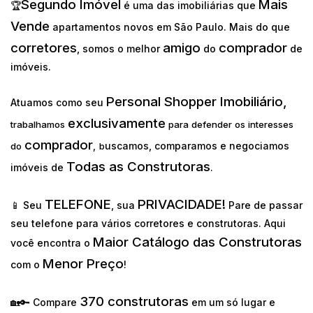
Segundo Imóvel
Mais
🏆
é uma das imobiliárias que
Vende
apartamentos novos em São Paulo. Mais do que
corretores
amigo
comprador
, somos o melhor
do
de
imóveis.
Personal Shopper Imobiliário,
Atuamos como seu
exclusivamente
trabalhamos
para defender os interesses
comprador
uscamos, comparamos e negociamos
do
,
b
Todas as Construtoras
imóveis de
.
TELEFONE
PRIVACIDADE!
📱 Seu
, sua
Pare de passar
seu telefone para vários corretores e construtoras. Aqui
Maior Catálogo das Construtoras
você encontra o
Menor Preço
com o
!
370 construtoras
🏡🔑 Compare
em um só lugar e