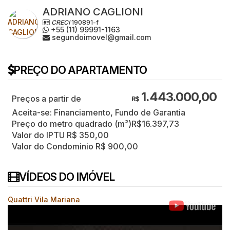
ADRIANO CAGLIONI
CRECI
190891-f
+55 (11) 99991-1163
segundoimovel@gmail.com
PREÇO DO APARTAMENTO
1.443.000,00
R$
Aceita-se: Financiamento, Fundo de Garantia
Preço do metro quadrado (m²)
R$
16.397,73
Valor do IPTU
R$
350,00
Valor do Condominio
R$
900,00
VÍDEOS DO IMÓVEL
Quattri Vila Mariana