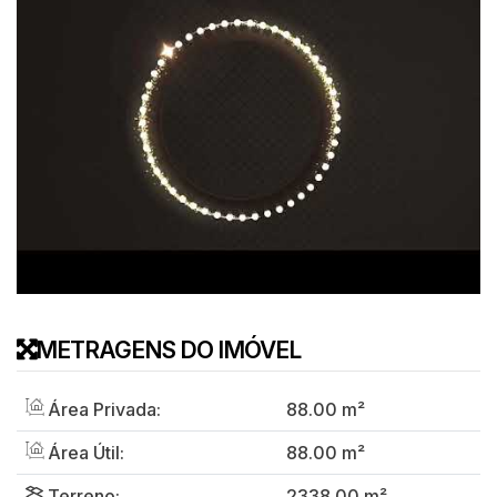
METRAGENS DO IMÓVEL
Área Privada:
88
.00
m²
Área Útil:
88
.00
m²
Terreno:
2338
.00
m²