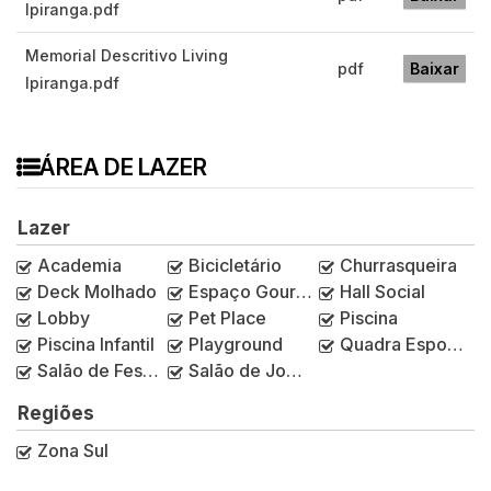
Ipiranga.pdf
Memorial Descritivo Living
pdf
Baixar
Ipiranga.pdf
ÁREA DE LAZER
Lazer
Academia
Bicicletário
Churrasqueira
Deck Molhado
Espaço Gourmet
Hall Social
Lobby
Pet Place
Piscina
Piscina Infantil
Playground
Quadra Esportiva
Salão de Festas
Salão de Jogos
Regiões
Zona Sul