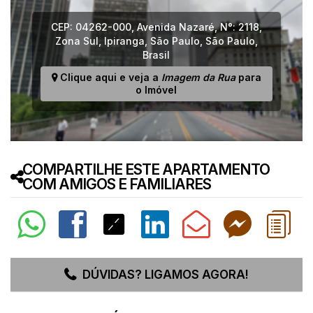
CEP: 04262-000
,
Avenida Nazaré
,
N°:
2118
,
Zona Sul
,
Ipiranga
,
São Paulo
,
São Paulo
,
Brasil
Clique aqui e veja a
Imagem da Rua
para
o Imóvel
COMPARTILHE ESTE APARTAMENTO
COM AMIGOS E FAMILIARES
DÚVIDAS? LIGAMOS AGORA!