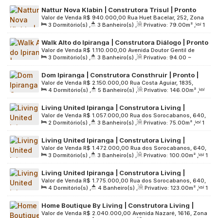
Nattur Nova Klabin | Construtora Trisul | Pronto
Valor de Venda
R$
940.000,00
Rua Huet Bacelar, 252, Zona
para morar | 79 metros | 03 dormitórios | suíte |
3
Dormitório(s)
,
3
Banheiro(s)
,
Privativo:
79
.00
m²
,
1
Sul, 04275-000, Ipiranga, São Paulo, São Paulo, Brasil
varanda gourmet | 01 vaga
Sala(s)
,
1
Suíte(s)
,
1
Vaga(s)
,
Útil:
79
.00
m²
,
Terreno:
Walk Alto do Ipiranga | Construtora Diálogo | Pronto
3835
.00
m²
Valor de Venda
R$
1.110.000,00
Avenida Doutor Gentil de
| 95 metros | 03 dormitórios | suíte | 01 vaga
3
Dormitório(s)
,
3
Banheiro(s)
,
Privativo:
94
.00
~
Moura, 186, Zona Sul, 04278-000, Ipiranga, São Paulo, São
95
.00
m²
,
1
Sala(s)
,
1
Suíte(s)
,
1
Vaga(s)
,
Útil:
Paulo, Brasil
Dom Ipiranga | Construtora Consthruir | Pronto |
95
.00
m²
,
Terreno:
2313
.00
m²
Valor de Venda
R$
2.150.000,00
Rua Costa Aguiar, 1835,
146 metros | 04 suítes | 03 vagas
4
Dormitório(s)
,
5
Banheiro(s)
,
Privativo:
146
.00
m²
,
Zona Sul, 04204-002, Ipiranga, São Paulo, São Paulo, Brasil
2
Sala(s)
,
4
Suíte(s)
,
3
Vaga(s)
,
Útil:
146
.00
m²
,
Living United Ipiranga | Construtora Living |
Terreno:
3000
.00
m²
Valor de Venda
R$
1.057.000,00
Rua dos Sorocabanos, 640,
Construção | 75 metros | 02 suítes | varanda
2
Dormitório(s)
,
3
Banheiro(s)
,
Privativo:
75
.00
m²
,
1
Zona Sul, 04202-000, Ipiranga, São Paulo, São Paulo, Brasil
gourmet | lavabo | 01 vaga
Sala(s)
,
2
Suíte(s)
,
1
Vaga(s)
,
Útil:
75
.00
m²
,
Terreno:
Living United Ipiranga | Construtora Living |
9175
.00
m²
Valor de Venda
R$
1.472.000,00
Rua dos Sorocabanos, 640,
Construção | 100 metros | 03 dormitórios | suíte |
3
Dormitório(s)
,
3
Banheiro(s)
,
Privativo:
100
.00
m²
,
1
Zona Sul, 04202-000, Ipiranga, São Paulo, São Paulo, Brasil
varanda gourmet | lavabo | 02 vagas
Sala(s)
,
1
Suíte(s)
,
2
Vaga(s)
,
Útil:
100
.00
m²
,
Living United Ipiranga | Construtora Living |
Terreno:
9175
.00
m²
Valor de Venda
R$
1.775.000,00
Rua dos Sorocabanos, 640,
Construção | 123 metros | 04 dormitórios | 02
4
Dormitório(s)
,
4
Banheiro(s)
,
Privativo:
123
.00
m²
,
1
Zona Sul, 04202-000, Ipiranga, São Paulo, São Paulo, Brasil
suítes | varanda gourmet | lavabo | 02 vagas
Sala(s)
,
2
Suíte(s)
,
2
Vaga(s)
,
Útil:
123
.00
m²
,
Home Boutique By Living | Construtora Living |
Terreno:
9175
.00
m²
Valor de Venda
R$
2.040.000,00
Avenida Nazaré, 1616, Zona
Construção | 137 metros | 03 suítes | varanda