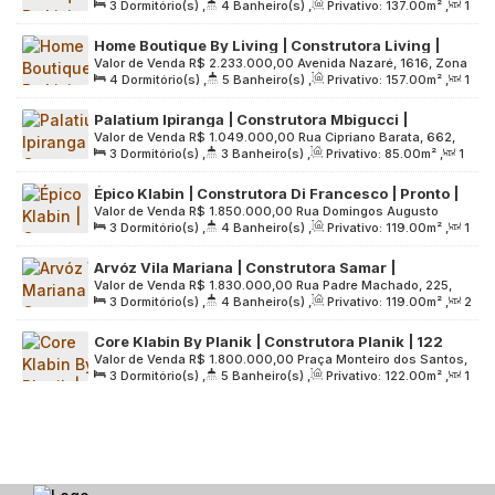
3
Dormitório(s)
,
4
Banheiro(s)
,
Privativo:
137
.00
m²
,
1
Sul, 04262-300, Ipiranga, São Paulo, São Paulo, Brasil
gourmet | 02 vagas
Sala(s)
,
3
Suíte(s)
,
2
Vaga(s)
,
Útil:
137
.00
m²
,
Home Boutique By Living | Construtora Living |
Terreno:
2495
.00
m²
Valor de Venda
R$
2.233.000,00
Avenida Nazaré, 1616, Zona
Construção | 157 metros | 04 dormitórios | 02
4
Dormitório(s)
,
5
Banheiro(s)
,
Privativo:
157
.00
m²
,
1
Sul, 04262-300, Ipiranga, São Paulo, São Paulo, Brasil
suítes | varanda gourmet | 02 vagas
Sala(s)
,
2
Suíte(s)
,
2
Vaga(s)
,
Útil:
157
.00
m²
,
Palatium Ipiranga | Construtora Mbigucci |
Terreno:
2495
.00
m²
Valor de Venda
R$
1.049.000,00
Rua Cipriano Barata, 662,
Construção | 85 metros | 03 dormitórios | suíte |
3
Dormitório(s)
,
3
Banheiro(s)
,
Privativo:
85
.00
m²
,
1
Zona Sul, 04205-001, Ipiranga, São Paulo, São Paulo, Brasil
varanda goumet | 01 vaga
Sala(s)
,
1
Suíte(s)
,
1
Vaga(s)
,
Útil:
85
.00
m²
,
Terreno:
Épico Klabin | Construtora Di Francesco | Pronto |
3083
.00
m²
Valor de Venda
R$
1.850.000,00
Rua Domingos Augusto
119 metros | 03 suítes | lavabo | varanda gourmet |
3
Dormitório(s)
,
4
Banheiro(s)
,
Privativo:
119
.00
m²
,
1
Setti, 247, Zona Sul, 04116-070, Jardim Vila Mariana, São
02 vagas
Sala(s)
,
3
Suíte(s)
,
2
Vaga(s)
,
Útil:
119
.00
m²
,
Paulo, São Paulo, Brasil
Arvóz Vila Mariana | Construtora Samar |
Terreno:
2750
.00
m²
Valor de Venda
R$
1.830.000,00
Rua Padre Machado, 225,
Lançamento | 119 metros | 03 suítes | varanda
3
Dormitório(s)
,
4
Banheiro(s)
,
Privativo:
119
.00
m²
,
2
Zona Sul, 04127-001, Vila Mariana, São Paulo, São Paulo,
gourmet | 02 vagas
Sala(s)
,
3
Suíte(s)
,
2
Vaga(s)
,
Útil:
119
.00
m²
,
Brasil
Core Klabin By Planik | Construtora Planik | 122
Terreno:
1500
.00
m²
Valor de Venda
R$
1.800.000,00
Praça Monteiro dos Santos,
metros | 03 suítes | 02 vagas
3
Dormitório(s)
,
5
Banheiro(s)
,
Privativo:
122
.00
m²
,
1
65, Zona Sul, 04117-095, Vila Mariana, São Paulo, São Paulo,
Sala(s)
,
3
Suíte(s)
,
2
Vaga(s)
,
Útil:
122
.00
m²
,
Brasil
Terreno:
2806
.00
m²