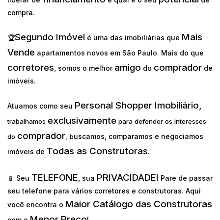
compra.
Segundo Imóvel
Mais
🏆
é uma das imobiliárias que
Vende
apartamentos novos em São Paulo. Mais do que
corretores
amigo
comprador
, somos o melhor
do
de
imóveis.
Personal Shopper Imobiliário,
Atuamos como seu
exclusivamente
trabalhamos
para defender os interesses
comprador
uscamos, comparamos e negociamos
do
,
b
Todas as Construtoras
imóveis de
.
TELEFONE
PRIVACIDADE!
📱 Seu
, sua
Pare de passar
seu telefone para vários corretores e construtoras. Aqui
Maior Catálogo das Construtoras
você encontra o
Menor Preço
com o
!