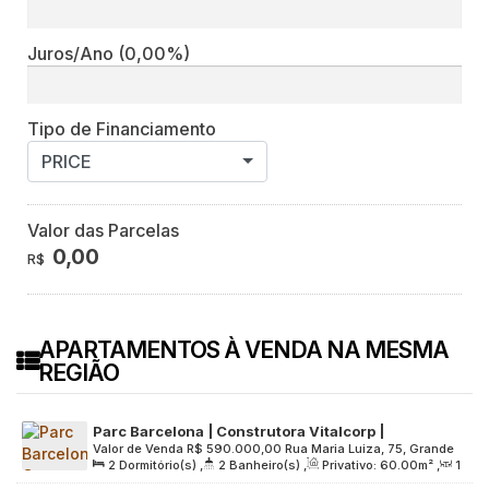
Juros/Ano
(0,00%)
Tipo de Financiamento
PRICE
Valor das Parcelas
0,00
R$
APARTAMENTOS À VENDA NA MESMA
REGIÃO
Parc Barcelona | Construtora Vitalcorp |
Valor de Venda
R$
590.000,00
Rua Maria Luiza, 75, Grande
Construção | 60 metros | 02 dormitórios | suíte |
2
Dormitório(s)
,
2
Banheiro(s)
,
Privativo:
60
.00
m²
,
1
São Paulo, 06411-250, Vila São Luiz (Centro), Barueri, São
varanda | 01 vaga
Sala(s)
,
1
Suíte(s)
,
1
Vaga(s)
,
Útil:
60
.00
m²
,
Terreno:
Paulo, Brasil