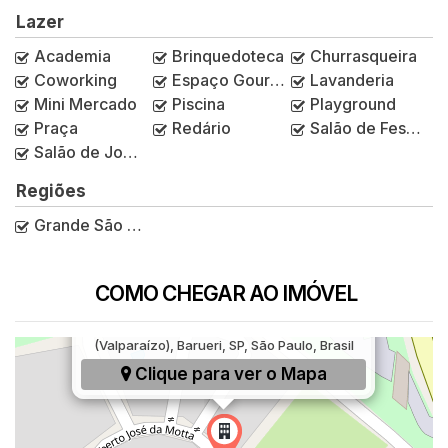
Lazer
Academia
Brinquedoteca
Churrasqueira
Coworking
Espaço Gourmet
Lavanderia
Mini Mercado
Piscina
Playground
Praça
Redário
Salão de Festas
Salão de Jogos
Regiões
Grande São Paulo
COMO CHEGAR AO IMÓVEL
Rua Alberto José da Mota, 568, Vila São Luiz
(Valparaízo), Barueri, SP, São Paulo, Brasil
Clique para ver o
Mapa