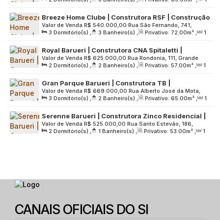
Grande São Paulo, 06447-280, Jardim Júlio, Barueri, São
varanda gourmet | 01 vaga
Sala(s)
,
1
Suíte(s)
,
1
Vaga(s)
,
Útil:
65
.00
m²
,
Terreno:
Paulo, Brasil
Breeze Home Clube | Construtora RSF | Construção
13781
.00
m²
Valor de Venda
R$
540.000,00
Rua São Fernando, 741,
| 72 metros | 03 dormitórios | suíte | lavabo |
3
Dormitório(s)
,
3
Banheiro(s)
,
Privativo:
72
.00
m²
,
1
06447-280, Jardim Júlio, Barueri, São Paulo, Brasil
varanda gourmet | 01 vaga
Sala(s)
,
1
Suíte(s)
,
1
Vaga(s)
,
Útil:
72
.00
m²
,
Terreno:
Royal Barueri | Construtora CNA Spitaletti |
13781
.00
m²
Valor de Venda
R$
625.000,00
Rua Rondonia, 111, Grande
Construção | 57 metros | 02 dormitórios | suíte |
2
Dormitório(s)
,
2
Banheiro(s)
,
Privativo:
57
.00
m²
,
1
São Paulo, 06440-183, Aldeia, Barueri, São Paulo, Brasil
varanda | 01 vaga
Sala(s)
,
1
Suíte(s)
,
1
Vaga(s)
,
Útil:
57
.00
m²
,
Terreno:
Gran Parque Barueri | Construtora TB |
8195
.00
m²
Valor de Venda
R$
669.000,00
Rua Alberto José da Mota,
Construção | 65 metros | 03 dormitórios | suíte |
3
Dormitório(s)
,
2
Banheiro(s)
,
Privativo:
65
.00
m²
,
1
568, Grande São Paulo, 06413-730, Vila São Luiz
varanda | 02 vagas
Sala(s)
,
1
Suíte(s)
,
2
Vaga(s)
,
Útil:
65
.00
m²
,
Terreno:
(Valparaízo), Barueri, São Paulo, Brasil
Serenne Barueri | Construtora Zinco Residencial |
3022
.00
m²
Valor de Venda
R$
525.000,00
Rua Santo Estevão, 186,
Construção | 53 metros | 02 dormitórios | com
2
Dormitório(s)
,
1
Banheiro(s)
,
Privativo:
53
.00
m²
,
1
Grande São Paulo, 06440-190, Aldeia, Barueri, São Paulo,
varanda | 02 vagas
Sala(s)
,
2
Vaga(s)
,
Útil:
53
.00
m²
,
Terreno:
1948
.00
m²
Brasil
CANAIS OFICIAIS DO SI