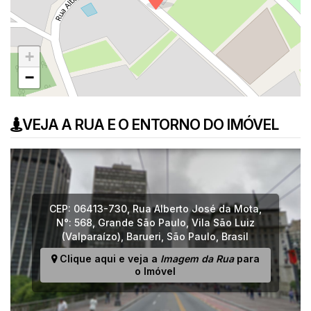
+
−
VEJA A RUA E O ENTORNO DO IMÓVEL
CEP: 06413-730
,
Rua Alberto José da Mota
,
N°:
568
,
Grande São Paulo
,
Vila São Luiz
(Valparaízo)
,
Barueri
,
São Paulo
,
Brasil
Clique aqui e veja a
Imagem da Rua
para
o Imóvel