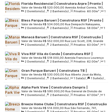
Florida Residencial | Construtora Arpre | Pronto |
1307
.00
m²
Valor de Venda
R$
520.000,00
Avenida Aníbal Correia, 193,
60 metros | 02 dormitórios | suíte | 01 vaga
2
Dormitório(s)
,
2
Banheiro(s)
,
Privativo:
60
.00
m²
,
1
Grande São Paulo, 06447-010, Votupoca, Barueri, São Paulo,
Sala(s)
,
1
Suíte(s)
,
1
Vaga(s)
,
Útil:
60
.00
m²
,
Terreno:
Brasil
Bless Parque Barueri | Construtora RSF | Pronto |
7042
.00
m²
Valor de Venda
R$
534.000,00
Rua Dempachi Nakayama,
58 metros | 02 dormitórios | suíte | varanda | 01
2
Dormitório(s)
,
2
Banheiro(s)
,
Privativo:
58
.00
m²
,
1
634, Grande São Paulo, 06413-010, Jardim Esperança,
vaga
Sala(s)
,
1
Suíte(s)
,
1
Vaga(s)
,
Útil:
58
.00
m²
,
Terreno:
Barueri, São Paulo, Brasil
Manacá Barueri | Construtora RSF | Construção |
6360
.00
m²
Valor de Venda
R$
552.000,00
Rua Luiz Scott, 238, Grande
63 metros | 02 dormitórios | suíte | 01 vaga
2
Dormitório(s)
,
2
Banheiro(s)
,
Privativo:
63
.00
m²
,
1
São Paulo, 06440-260, Aldeia, Barueri, São Paulo, Brasil
Sala(s)
,
1
Suíte(s)
,
1
Vaga(s)
,
Útil:
63
.00
m²
,
Terreno:
Viva RSF Vila do Conde | Construtora RSF |
5400
.00
m²
Valor de Venda
R$
519.000,00
Avenida Francisco Lourenço
Construção | 62 metros | 02 dormitórios | suíte |
2
Dormitório(s)
,
2
Banheiro(s)
,
Privativo:
62
.00
m²
,
1
da Costa, 117, Grande São Paulo, 06445-500, Vila do Conde,
varanda | 01 vaga
Sala(s)
,
1
Suíte(s)
,
1
Vaga(s)
,
Útil:
62
.00
m²
,
Terreno:
Barueri, São Paulo, Brasil
Gran Parque Barueri | Construtora TB |
3877
.00
m²
Valor de Venda
R$
530.000,00
Rua Alberto José da Mota,
Construção | 56 metros | 02 dormitórios | suíte |
2
Dormitório(s)
,
2
Banheiro(s)
,
1
Sala(s)
,
1
Suíte(s)
,
568, 06413-730, Vila São Luiz (Valparaízo), Barueri, São
varanda | 01 vaga
1
Vaga(s)
,
Útil:
56
.00
m²
,
Terreno:
3022
.00
m²
Paulo, Brasil
Alpha Park View | Construtora Danpris |
Valor de Venda
R$
590.000,00
Rua General de Divisão de
Construção | 67 metros | 02 dormitórios | suíte |
2
Dormitório(s)
,
2
Banheiro(s)
,
Privativo:
67
.00
m²
,
1
Pedro Rodrigues da Silva, 668, Grande São Paulo, 06440-
varanda | 01 vaga
Sala(s)
,
1
Suíte(s)
,
1
Vaga(s)
,
Útil:
67
.00
m²
,
Terreno:
180, Aldeia, Barueri, São Paulo, Brasil
Breeze Home Clube | Construtora RSF | Construção
15808
.00
m²
Valor de Venda
R$
514.000,00
Rua São Fernando, 741,
| 65 metros | 02 dormitórios | suíte | lavabo |
2
Dormitório(s)
,
3
Banheiro(s)
,
Privativo:
65
.00
m²
,
1