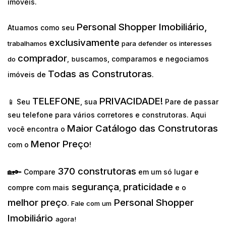
imóveis.
Personal Shopper Imobiliário,
Atuamos como seu
exclusivamente
trabalhamos
para defender os interesses
comprador
uscamos, comparamos e negociamos
do
,
b
Todas as Construtoras
imóveis de
.
TELEFONE
PRIVACIDADE!
📱 Seu
, sua
Pare de passar
seu telefone para vários corretores e construtoras. Aqui
Maior Catálogo das Construtoras
você encontra o
Menor Preço
com o
!
370 construtoras
🏡🔑 Compare
em um só lugar e
segurança
praticidade
compre com mais
,
e o
melhor preço
Personal Shopper
.
Fale com um
Imobiliário
agora!