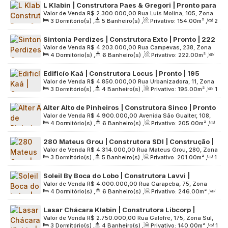
L Klabin | Construtora Paes & Gregori | Pronto para
Terreno:
2689
.00
m²
Valor de Venda
R$
2.300.000,00
Rua Luís Molina, 105, Zona
Morar | 154 metros | 03 suítes | hall privativo | 02
3
Dormitório(s)
,
5
Banheiro(s)
,
Privativo:
154
.00
m²
,
2
Sul, 04116-280, Jardim Vila Mariana, São Paulo, São Paulo,
vagas
Sala(s)
,
3
Suíte(s)
,
2
Vaga(s)
,
Útil:
154
.00
m²
,
Brasil
Sintonia Perdizes | Construtora Exto | Pronto | 222
Terreno:
2031
.00
m²
Valor de Venda
R$
4.203.000,00
Rua Campevas, 238, Zona
metros | 04 suítes | 03 vagas
4
Dormitório(s)
,
6
Banheiro(s)
,
Privativo:
222
.00
m²
,
Oeste, 05016-010, Perdizes, São Paulo, São Paulo, Brasil
2
Sala(s)
,
4
Suíte(s)
,
3
Vaga(s)
,
Útil:
222
.00
m²
,
Edificío Kaá | Construtora Locus | Pronto | 195
Terreno:
4280
.00
m²
Valor de Venda
R$
4.850.000,00
Rua Urbanizadora, 11, Zona
metros | 03 suítes | 02 vagas
3
Dormitório(s)
,
4
Banheiro(s)
,
Privativo:
195
.00
m²
,
1
Oeste, 01252-040, Sumaré, São Paulo, São Paulo, Brasil
Sala(s)
,
3
Suíte(s)
,
2
Vaga(s)
,
Útil:
195
.00
m²
,
Alter Alto de Pinheiros | Construtora Sinco | Pronto
Terreno:
1963
.00
m²
Valor de Venda
R$
4.900.000,00
Avenida São Gualter, 108,
| 205 metros | 04 suítes | Hall Privativo | 03 vagas
4
Dormitório(s)
,
6
Banheiro(s)
,
Privativo:
205
.00
m²
,
Zona Oeste, 05455-000, Vila Ida, São Paulo, São Paulo,
2
Sala(s)
,
4
Suíte(s)
,
3
Vaga(s)
,
Útil:
205
.00
m²
,
Brasil
280 Mateus Grou | Construtora SDI | Construção |
Terreno:
3740
.00
m²
Valor de Venda
R$
4.314.000,00
Rua Mateus Grou, 280, Zona
201 metros | 03 suítes | Varanda Gourmet | 03
3
Dormitório(s)
,
5
Banheiro(s)
,
Privativo:
201
.00
m²
,
1
Oeste, 05415-040, Pinheiros, São Paulo, São Paulo, Brasil
vagas
Sala(s)
,
3
Suíte(s)
,
3
Vaga(s)
,
Útil:
201
.00
m²
,
Soleil By Boca do Lobo | Construtora Lavvi |
Terreno:
2012
.00
m²
Valor de Venda
R$
4.000.000,00
Rua Garapeba, 75, Zona
Construção | 246 Metros | 04 Suítes | Hall Privativo
4
Dormitório(s)
,
6
Banheiro(s)
,
Privativo:
246
.00
m²
,
Sul, 04116-210, Jardim Vila Mariana, São Paulo, São Paulo,
| 03 Vagas
2
Sala(s)
,
4
Suíte(s)
,
4
Vaga(s)
,
Útil:
246
.00
m²
,
Brasil
Lasar Chácara Klabin | Construtora Libcorp |
Terreno:
3118
.00
m²
Valor de Venda
R$
2.750.000,00
Rua Galofre, 175, Zona Sul,
Pronto | 140 metros | 03 suítes | varanda gourmet |
3
Dormitório(s)
,
4
Banheiro(s)
,
Privativo:
140
.00
m²
,
1
04116-240, Jardim Vila Mariana, São Paulo, São Paulo, Brasil
hall privativo | 02 vagas