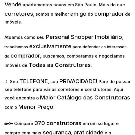
Vende
apartamentos novos em São Paulo. Mais do que
corretores
amigo
comprador
, somos o melhor
do
de
imóveis.
Personal Shopper Imobiliário,
Atuamos como seu
exclusivamente
trabalhamos
para defender os interesses
comprador
uscamos, comparamos e negociamos
do
,
b
Todas as Construtoras
imóveis de
.
TELEFONE
PRIVACIDADE!
📱 Seu
, sua
Pare de passar
seu telefone para vários corretores e construtoras. Aqui
Maior Catálogo das Construtoras
você encontra o
Menor Preço
com o
!
370 construtoras
🏡🔑 Compare
em um só lugar e
segurança
praticidade
compre com mais
,
e o