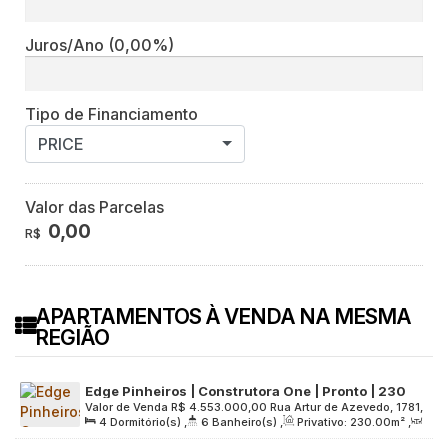
Juros/Ano
(0,00%)
Tipo de Financiamento
PRICE
Valor das Parcelas
0,00
R$
APARTAMENTOS À VENDA NA MESMA
REGIÃO
Edge Pinheiros | Construtora One | Pronto | 230
Valor de Venda
R$
4.553.000,00
Rua Artur de Azevedo, 1781,
metros | 04 suítes | 03 vagas
4
Dormitório(s)
,
6
Banheiro(s)
,
Privativo:
230
.00
m²
,
Zona Oeste, 05404-014, Pinheiros, São Paulo, São Paulo,
2
Sala(s)
,
4
Suíte(s)
,
3
Vaga(s)
,
Útil:
230
.00
m²
,
Brasil