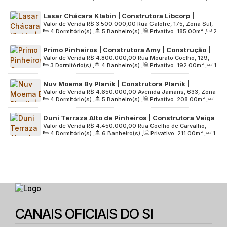
Sala(s)
,
3
Suíte(s)
,
2
Vaga(s)
,
Útil:
140
.00
m²
,
Lasar Chácara Klabin | Construtora Libcorp |
Terreno:
2639
.00
m²
Valor de Venda
R$
3.500.000,00
Rua Galofre, 175, Zona Sul,
Pronto | 185 metos | 04 dormitórios | 03 suítes |
4
Dormitório(s)
,
5
Banheiro(s)
,
Privativo:
185
.00
m²
,
2
04116-240, Jardim Vila Mariana, São Paulo, São Paulo, Brasil
hall privativo | 03 vagas
Sala(s)
,
3
Suíte(s)
,
3
Vaga(s)
,
Útil:
185
.00
m²
,
Primo Pinheiros | Construtora Amy | Construção |
Terreno:
2639
.00
m²
Valor de Venda
R$
4.800.000,00
Rua Mourato Coelho, 129,
192 metros | 03 suítes | hall privativo | 03 vagas
3
Dormitório(s)
,
4
Banheiro(s)
,
Privativo:
192
.00
m²
,
1
Zona Oeste, 05417-010, Pinheiros, São Paulo, São Paulo,
Sala(s)
,
3
Suíte(s)
,
3
Vaga(s)
,
Útil:
192
.00
m²
,
Brasil
Nuv Moema By Planik | Construtora Planik |
Terreno:
1518
.00
m²
Valor de Venda
R$
4.650.000,00
Avenida Jamaris, 633, Zona
Construção | 208 metros | 04 suítes | 03 vagas
4
Dormitório(s)
,
5
Banheiro(s)
,
Privativo:
208
.00
m²
,
Sul, 04078-001, Planalto Paulista, São Paulo, São Paulo,
5
Sala(s)
,
4
Suíte(s)
,
3
Vaga(s)
,
Útil:
208
.00
m²
,
Brasil
Duni Terraza Alto de Pinheiros | Construtora Veiga
Terreno:
1352
.00
m²
Valor de Venda
R$
4.450.000,00
Rua Coelho de Carvalho,
Junior | Construção | 211 metros | 04 suítes | 03
4
Dormitório(s)
,
6
Banheiro(s)
,
Privativo:
211
.00
m²
,
1
151, Zona Oeste, 05468-020, Alto de Pinheiros, São Paulo,
vagas
Sala(s)
,
4
Suíte(s)
,
3
Vaga(s)
,
Útil:
211
.00
m²
,
São Paulo, Brasil
Terreno:
6681
.00
m²
CANAIS OFICIAIS DO SI