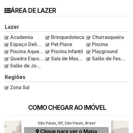
ÁREA DE LAZER
Lazer
Academia
Brinquedoteca
Churrasqueira
Espaço Delivery
Pet Place
Piscina
Piscina Aquecida
Piscina Infantil
Playground
Quadra Esportiva
Sala de Massagem
Salão de Festas
Salão de Jogos
Regiões
Zona Sul
COMO CHEGAR AO IMÓVEL
Rua Ibaragui Nissui, 166, Jardim Vila Mariana,
São Paulo, SP, São Paulo, Brasil
Clique para ver o
Mapa