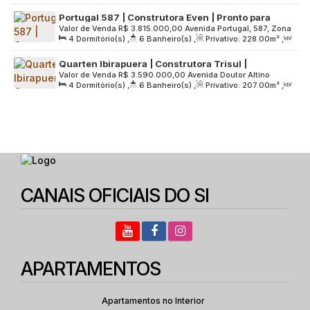
2
Sala(s)
,
4
Suíte(s)
,
3
Vaga(s)
,
Útil:
293
.00
m²
,
Brasil
Portugal 587 | Construtora Even | Pronto para
Terreno:
7433
.00
m²
Valor de Venda
R$
3.815.000,00
Avenida Portugal, 587, Zona
morar | 228 metros | 04 suítes | varanda gourmet |
4
Dormitório(s)
,
6
Banheiro(s)
,
Privativo:
228
.00
m²
,
Sul, 04559-001, Brooklin Paulista, São Paulo, São Paulo,
03 vagas
2
Sala(s)
,
4
Suíte(s)
,
3
Vaga(s)
,
Útil:
228
.00
m²
,
Brasil
Quarten Ibirapuera | Construtora Trisul |
Terreno:
4027
.00
m²
Valor de Venda
R$
3.590.000,00
Avenida Doutor Altino
Lançamento | 207 metros | 04 suítes | hall
4
Dormitório(s)
,
6
Banheiro(s)
,
Privativo:
207
.00
m²
,
Arantes, 1351, Zona Sul, 04042-035, Vila Clementino, São
privativo | 03 vagas
2
Sala(s)
,
4
Suíte(s)
,
3
Vaga(s)
,
Útil:
207
.00
m²
,
Paulo, São Paulo, Brasil
Terreno:
6007
.00
m²
CANAIS OFICIAIS DO SI
APARTAMENTOS
Apartamentos no Interior