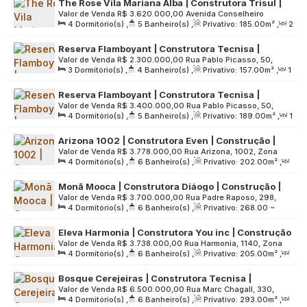
The Rose Vila Mariana Alba | Construtora Trisul |
Terreno:
4027
.00
m²
Valor de Venda
R$
3.620.000,00
Avenida Conselheiro
Construção | 185 metros | 04 dormitórios | 02
4
Dormitório(s)
,
5
Banheiro(s)
,
Privativo:
185
.00
m²
,
2
Rodrigues Alves, 102, Zona Sul, 04014-000, Vila Mariana,
suítes | 02 vagas
Sala(s)
,
2
Suíte(s)
,
2
Vaga(s)
,
Útil:
185
.00
m²
,
São Paulo, São Paulo, Brasil
Reserva Flamboyant | Construtora Tecnisa |
Terreno:
7788
.00
m²
Valor de Venda
R$
2.300.000,00
Rua Pablo Picasso, 50,
Construção | 157 metros | 03 suítes | varanda
3
Dormitório(s)
,
4
Banheiro(s)
,
Privativo:
157
.00
m²
,
1
Zona Oeste, 05036-160, Água Branca, São Paulo, São Paulo,
gourmet | 02 vagas
Sala(s)
,
3
Suíte(s)
,
2
Vaga(s)
,
Útil:
157
.00
m²
,
Brasil
Reserva Flamboyant | Construtora Tecnisa |
Terreno:
5656
.00
m²
Valor de Venda
R$
3.400.000,00
Rua Pablo Picasso, 50,
Construção | 189 metros | 04 dormitórios | 02
4
Dormitório(s)
,
5
Banheiro(s)
,
Privativo:
189
.00
m²
,
1
Zona Oeste, 05036-160, Água Branca, São Paulo, São Paulo,
suítes | varanda gourmet | 02 vagas
Sala(s)
,
2
Suíte(s)
,
2
Vaga(s)
,
Útil:
189
.00
m²
,
Brasil
Arizona 1002 | Construtora Even | Construção |
Terreno:
5656
.00
m²
Valor de Venda
R$
3.778.000,00
Rua Arizona, 1002, Zona
202 metros | 04 suítes | varanda gourmet | hall
4
Dormitório(s)
,
6
Banheiro(s)
,
Privativo:
202
.00
m²
,
Sul, 04567-003, Cidade Monções, São Paulo, São Paulo,
privativo | 03 vagas
2
Sala(s)
,
4
Suíte(s)
,
3
Vaga(s)
,
Útil:
202
.00
m²
,
Brasil
Monã Mooca | Construtora Diáogo | Construção |
Terreno:
5269
.00
m²
Valor de Venda
R$
3.700.000,00
Rua Padre Raposo, 298,
269 metros | 04 suítes | varanda gourmet | 04
4
Dormitório(s)
,
6
Banheiro(s)
,
Privativo:
268
.00
~
Zona Leste, 03118-000, Mooca, São Paulo, São Paulo, Brasil
vagas
269
.00
m²
,
2
Sala(s)
,
4
Suíte(s)
,
3
Vaga(s)
,
Útil:
Eleva Harmonia | Construtora You inc | Construção
269
.00
m²
,
Terreno:
7053
.00
m²
Valor de Venda
R$
3.738.000,00
Rua Harmonia, 1140, Zona
| 205 metros | 04 suítes | varanda gourmet | hall
4
Dormitório(s)
,
6
Banheiro(s)
,
Privativo:
205
.00
m²
,
Oeste, 05435-001, Sumarezinho, São Paulo, São Paulo,
privativo | 03 vagas
1
Sala(s)
,
4
Suíte(s)
,
3
Vaga(s)
,
Útil:
205
.00
m²
,
Brasil
Bosque Cerejeiras | Construtora Tecnisa |
Terreno:
2760
.00
m²
Valor de Venda
R$
6.500.000,00
Rua Marc Chagall, 330,
Construção | 293 metros | 04 suítes | varanda
4
Dormitório(s)
,
6
Banheiro(s)
,
Privativo:
293
.00
m²
,
Zona Oeste, 05036-170, Água Branca, São Paulo, São Paulo,
gourmet | hall privativo | 03 vagas