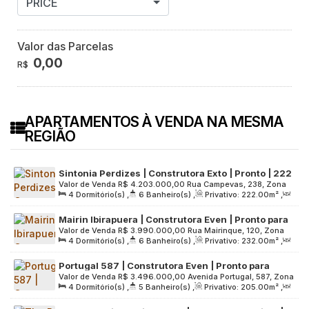
PRICE
Valor das Parcelas
0,00
R$
APARTAMENTOS À VENDA NA MESMA
REGIÃO
Sintonia Perdizes | Construtora Exto | Pronto | 222
Valor de Venda
R$
4.203.000,00
Rua Campevas, 238, Zona
metros | 04 suítes | 03 vagas
4
Dormitório(s)
,
6
Banheiro(s)
,
Privativo:
222
.00
m²
,
Oeste, 05016-010, Perdizes, São Paulo, São Paulo, Brasil
2
Sala(s)
,
4
Suíte(s)
,
3
Vaga(s)
,
Útil:
222
.00
m²
,
Mairin Ibirapuera | Construtora Even | Pronto para
Terreno:
4280
.00
m²
Valor de Venda
R$
3.990.000,00
Rua Mairinque, 120, Zona
morar | 232 metros | 04 suítes | varanda gourmet |
4
Dormitório(s)
,
6
Banheiro(s)
,
Privativo:
232
.00
m²
,
Sul, 04037-020, Vila Clementino, São Paulo, São Paulo,
hall privativo | 03 vagas
2
Sala(s)
,
4
Suíte(s)
,
3
Vaga(s)
,
Útil:
232
.00
m²
,
Brasil
Portugal 587 | Construtora Even | Pronto para
Terreno:
5679
.00
m²
Valor de Venda
R$
3.496.000,00
Avenida Portugal, 587, Zona
morar | 205 metros | 04 dormitórios | 02 suítes |
4
Dormitório(s)
,
5
Banheiro(s)
,
Privativo:
205
.00
m²
,
Sul, 04559-001, Brooklin Paulista, São Paulo, São Paulo,
varanda gourmet | 03 vagas
2
Sala(s)
,
2
Suíte(s)
,
3
Vaga(s)
,
Útil:
205
.00
m²
,
Brasil