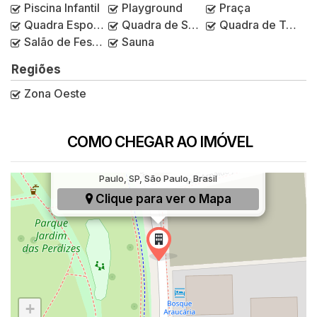
Piscina Infantil
Playground
Praça
Quadra Esportiva
Quadra de Squash
Quadra de Tênis
Salão de Festas
Sauna
Regiões
Zona Oeste
COMO CHEGAR AO IMÓVEL
rua Marc Chagall, 330, Água Branca, São
Paulo, SP, São Paulo, Brasil
Clique para ver o
Mapa
+