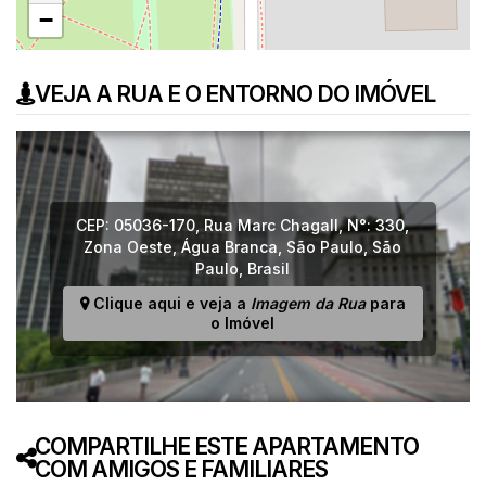
−
VEJA A RUA E O ENTORNO DO IMÓVEL
CEP: 05036-170
,
Rua Marc Chagall
,
N°:
330
,
Zona Oeste
,
Água Branca
,
São Paulo
,
São
Paulo
,
Brasil
Clique aqui e veja a
Imagem da Rua
para
o Imóvel
COMPARTILHE ESTE APARTAMENTO
COM AMIGOS E FAMILIARES