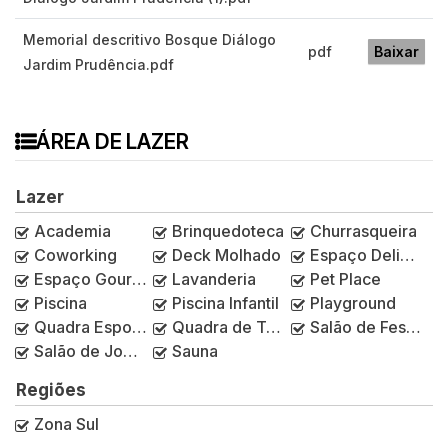
Memorial descritivo Bosque Diálogo
pdf
Baixar
Jardim Prudência.pdf
ÁREA DE LAZER
Lazer
Academia
Brinquedoteca
Churrasqueira
Coworking
Deck Molhado
Espaço Delivery
Espaço Gourmet
Lavanderia
Pet Place
Piscina
Piscina Infantil
Playground
Quadra Esportiva
Quadra de Tênis
Salão de Festas
Salão de Jogos
Sauna
Regiões
Zona Sul