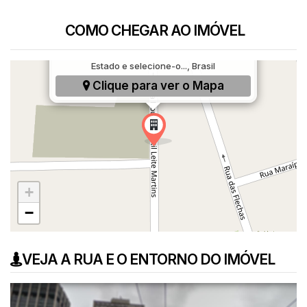
Rua Doutor Gentil Leite Martins, 300, Digite o
COMO CHEGAR AO IMÓVEL
nome do Bairro e selecione-o..., Digite o nome
da Cidade e selecione-a..., Digite o nome do
Estado e selecione-o..., Brasil
Clique para ver o
Mapa
+
−
VEJA A RUA E O ENTORNO DO IMÓVEL