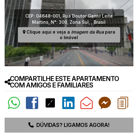
CEP: 04648-001
,
Rua Doutor Gentil Leite
Martins
,
N°:
300
,
Zona Sul
,
,
Brasil
Clique aqui e veja a
Imagem da Rua
para
o Imóvel
COMPARTILHE ESTE APARTAMENTO
COM AMIGOS E FAMILIARES
DÚVIDAS? LIGAMOS AGORA!