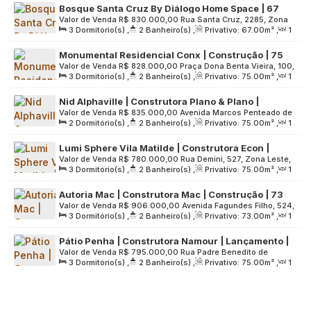
Bosque Santa Cruz By Diálogo Home Space | 67
820
.00
m²
Valor de Venda
R$
830.000,00
Rua Santa Cruz, 2285, Zona
metros | 03 dormitórios | suíte | varanda | 01 vaga
3
Dormitório(s)
,
2
Banheiro(s)
,
Privativo:
67
.00
m²
,
1
Sul, 04121-002, Vila Mariana, São Paulo, São Paulo, Brasil
Sala(s)
,
1
Suíte(s)
,
1
Vaga(s)
,
Útil:
67
.00
m²
,
Terreno:
Monumental Residencial Conx | Construção | 75
6255
.00
m²
Valor de Venda
R$
828.000,00
Praça Dona Benta Vieira, 100,
Metros | 03 Dormitórios | Suíte | Varanda | 01 Vaga
3
Dormitório(s)
,
2
Banheiro(s)
,
Privativo:
75
.00
m²
,
1
Zona Sul, 04750-010, Santo Amaro, São Paulo, São Paulo,
Sala(s)
,
1
Suíte(s)
,
1
Vaga(s)
,
Útil:
75
.00
m²
,
Terreno:
Brasil
Nid Alphaville | Construtora Plano & Plano |
2060
.00
m²
Valor de Venda
R$
835.000,00
Avenida Marcos Penteado de
Construção | 75 metros | 02 dormitórios | suíte |
2
Dormitório(s)
,
2
Banheiro(s)
,
Privativo:
75
.00
m²
,
1
Ulhôa Rodrigues, 206, Grande São Paulo, 06460-040,
varanda gourmet | 01 vaga
Sala(s)
,
1
Suíte(s)
,
1
Vaga(s)
,
Útil:
75
.00
m²
,
Terreno:
Tamboré, Barueri, São Paulo, Brasil
Lumi Sphere Vila Matilde | Construtora Econ |
15385
.00
m²
Valor de Venda
R$
780.000,00
Rua Demini, 527, Zona Leste,
Construção | 75 metros | 03 dormitórios | suíte |
3
Dormitório(s)
,
2
Banheiro(s)
,
Privativo:
75
.00
m²
,
1
03641-040, Penha de França, São Paulo, São Paulo, Brasil
varanda gourmet | 01 vaga
Sala(s)
,
1
Suíte(s)
,
1
Vaga(s)
,
Útil:
75
.00
m²
,
Terreno:
Autoria Mac | Construtora Mac | Construção | 73
2200
.00
m²
Valor de Venda
R$
906.000,00
Avenida Fagundes Filho, 524,
metros | 03 dormitórios | suíte | varanda gourmet |
3
Dormitório(s)
,
2
Banheiro(s)
,
Privativo:
73
.00
m²
,
1
Zona Sul, 04304-000, Vila Monte Alegre, São Paulo, São
01 vaga
Sala(s)
,
1
Suíte(s)
,
1
Vaga(s)
,
Útil:
73
.00
m²
,
Terreno:
Paulo, Brasil
Pátio Penha | Construtora Namour | Lançamento |
2200
.00
m²
Valor de Venda
R$
795.000,00
Rua Padre Benedito de
75 metros | 03 dormitórios | suíte | varanda
3
Dormitório(s)
,
2
Banheiro(s)
,
Privativo:
75
.00
m²
,
1
Camargo, 181, Zona Leste, 03604-010, Penha de França, São
gourmet | 01 vaga
Sala(s)
,
1
Suíte(s)
,
1
Vaga(s)
,
Útil:
75
.00
m²
,
Terreno:
Paulo, São Paulo, Brasil
2211
.00
m²