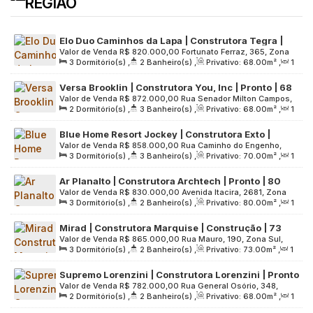
REGIÃO
Elo Duo Caminhos da Lapa | Construtora Tegra |
Valor de Venda
R$
820.000,00
Fortunato Ferraz, 365, Zona
Pronto para morar | 68 metros | 03 dormitórios |
3
Dormitório(s)
,
2
Banheiro(s)
,
Privativo:
68
.00
m²
,
1
Oeste, 05093-000, Vila Anastácio, São Paulo, São Paulo,
suíte | 01 vaga
Sala(s)
,
1
Suíte(s)
,
1
Vaga(s)
,
Útil:
68
.00
m²
,
Terreno:
Brasil
Versa Brooklin | Construtora You, Inc | Pronto | 68
10007
.00
m²
Valor de Venda
R$
872.000,00
Rua Senador Milton Campos,
metros | 02 suítes | lavabo | varanda | 01 vaga
2
Dormitório(s)
,
3
Banheiro(s)
,
Privativo:
68
.00
m²
,
1
175, Zona Sul, 04708-040, Santo Amaro, São Paulo, São
Sala(s)
,
2
Suíte(s)
,
1
Vaga(s)
,
Útil:
68
.00
m²
,
Terreno:
Paulo, Brasil
Blue Home Resort Jockey | Construtora Exto |
2721
.00
m²
Valor de Venda
R$
858.000,00
Rua Caminho do Engenho,
Pronto | 70 metros | 03 dormitórios | suíte | 01
3
Dormitório(s)
,
3
Banheiro(s)
,
Privativo:
70
.00
m²
,
1
480, Zona Oeste, 05524-000, Ferreira, São Paulo, São Paulo,
vaga
Sala(s)
,
1
Suíte(s)
,
1
Vaga(s)
,
Útil:
70
.00
m²
,
Terreno:
Brasil
Ar Planalto | Construtora Archtech | Pronto | 80
10000
.00
m²
Valor de Venda
R$
830.000,00
Avenida Itacira, 2681, Zona
metros | 03 dormitórios | suíte | varanda | 01 vaga
3
Dormitório(s)
,
2
Banheiro(s)
,
Privativo:
80
.00
m²
,
1
Sul, 04061-000, Planalto Paulista, São Paulo, São Paulo,
Sala(s)
,
1
Suíte(s)
,
1
Vaga(s)
,
Útil:
80
.00
m²
,
Terreno:
Brasil
Mirad | Construtora Marquise | Construção | 73
2044
.00
m²
Valor de Venda
R$
865.000,00
Rua Mauro, 190, Zona Sul,
metros | 03 dormitórios | suíte | varanda | 01 vaga
3
Dormitório(s)
,
2
Banheiro(s)
,
Privativo:
73
.00
m²
,
1
04055-040, Saúde, São Paulo, São Paulo, Brasil
Sala(s)
,
1
Suíte(s)
,
1
Vaga(s)
,
Útil:
73
.00
m²
,
Terreno:
Supremo Lorenzini | Construtora Lorenzini | Pronto
1767
.00
m²
Valor de Venda
R$
782.000,00
Rua General Osório, 348,
| 68 metros | 02 dormitórios | suíte | varanda | 01
2
Dormitório(s)
,
2
Banheiro(s)
,
Privativo:
68
.00
m²
,
1
Grande São Paulo, 09541-320, Santa Paula, São Caetano do
vaga
Sala(s)
,
1
Suíte(s)
,
1
Vaga(s)
,
Útil:
68
.00
m²
,
Terreno:
Sul, São Paulo, Brasil