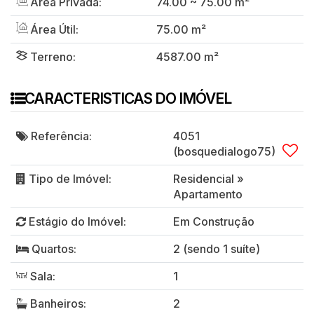
Área Privada:
74
.00
~ 75
.00
m²
Área Útil:
75
.00
m²
Terreno:
4587
.00
m²
CARACTERISTICAS DO IMÓVEL
Referência:
4051
(bosquedialogo75)
Tipo de Imóvel:
Residencial
»
Apartamento
Estágio do Imóvel:
Em Construção
Quartos:
2 (sendo 1 suíte)
Sala:
1
Banheiros:
2