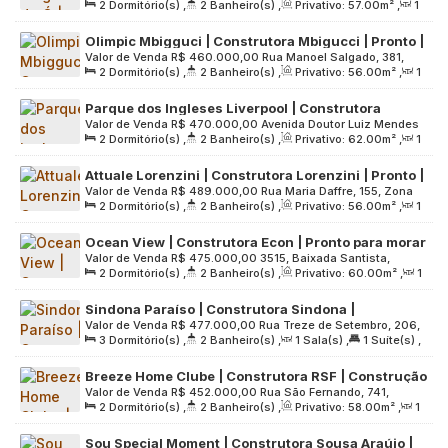
2
Dormitório(s)
,
2
Banheiro(s)
,
Privativo:
57
.00
m²
,
1
Gonzales, 48, Zona Norte, 02804-140, Vila Cruz das Almas,
varanda | 01 vaga
Sala(s)
,
1
Suíte(s)
,
1
Vaga(s)
,
Útil:
57
.00
m²
,
Terreno:
São Paulo, São Paulo, Brasil
Olimpic Mbigguci | Construtora Mbigucci | Pronto |
2557
.00
m²
Valor de Venda
R$
460.000,00
Rua Manoel Salgado, 381,
56 metros | 02 dormitórios | suíte | varanda | 01
2
Dormitório(s)
,
2
Banheiro(s)
,
Privativo:
56
.00
m²
,
1
Zona Sul, 04191-270, Vila Caraguatá, São Paulo, São Paulo,
vaga
Sala(s)
,
1
Suíte(s)
,
1
Vaga(s)
,
Útil:
56
.00
m²
,
Terreno:
Brasil
Parque dos Ingleses Liverpool | Construtora
5648
.00
m²
Valor de Venda
R$
470.000,00
Avenida Doutor Luiz Mendes
Visconde | Pronto | 62 metros | 02 dormitórios |
2
Dormitório(s)
,
2
Banheiro(s)
,
Privativo:
62
.00
m²
,
1
Almeida, 2561, Interior de São Paulo, 18051-290, Vila Espírito
suíte | 02 vagas
Sala(s)
,
1
Suíte(s)
,
2
Vaga(s)
,
Útil:
62
.00
m²
,
Terreno:
Santo, Sorocaba, São Paulo, Brasil
Attuale Lorenzini | Construtora Lorenzini | Pronto |
14750
.00
m²
Valor de Venda
R$
489.000,00
Rua Maria Daffre, 155, Zona
56 metros | 02 dormitórios | suíte | varanda | 01
2
Dormitório(s)
,
2
Banheiro(s)
,
Privativo:
56
.00
m²
,
1
Leste, 03150-020, Quinta da Paineira, São Paulo, São Paulo,
vaga
Sala(s)
,
1
Suíte(s)
,
1
Vaga(s)
,
Útil:
56
.00
m²
,
Terreno:
Brasil
Ocean View | Construtora Econ | Pronto para morar
3313
.00
m²
Valor de Venda
R$
475.000,00
3515, Baixada Santista,
| 60 metros | 02 dormitórios | suíte | varanda
2
Dormitório(s)
,
2
Banheiro(s)
,
Privativo:
60
.00
m²
,
1
11730-000, Balneário Umurama, Mongaguá, São Paulo, Brasil
gourmet | 01 vaga
Sala(s)
,
1
Suíte(s)
,
1
Vaga(s)
,
Útil:
60
.00
m²
,
Terreno:
Sindona Paraíso | Construtora Sindona |
9684
.00
m²
Valor de Venda
R$
477.000,00
Rua Treze de Setembro, 206,
Construção | 66 metros | 03 dormitórios | suíte |
3
Dormitório(s)
,
2
Banheiro(s)
,
1
Sala(s)
,
1
Suíte(s)
,
06053-050, Bussocaba, Osasco, São Paulo, Brasil
varanda | 01 vaga
1
Vaga(s)
,
Útil:
66
.00
m²
,
Terreno:
4830
.00
m²
Breeze Home Clube | Construtora RSF | Construção
Valor de Venda
R$
452.000,00
Rua São Fernando, 741,
| 58 metros | 02 dormitórios | suíte | varanda
2
Dormitório(s)
,
2
Banheiro(s)
,
Privativo:
58
.00
m²
,
1
Grande São Paulo, 06447-280, Jardim Júlio, Barueri, São
gourmet | 01 vaga
Sala(s)
,
1
Suíte(s)
,
1
Vaga(s)
,
Útil:
58
.00
m²
,
Terreno:
Paulo, Brasil
Sou Special Moment | Construtora Sousa Araújo |
13781
.00
m²