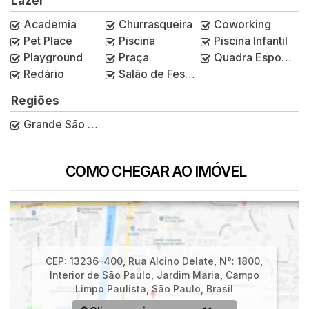
Lazer
Academia
Churrasqueira
Coworking
Pet Place
Piscina
Piscina Infantil
Playground
Praça
Quadra Esportiva
Redário
Salão de Festas
Regiões
Grande São Paulo
COMO CHEGAR AO IMÓVEL
CEP: 13236-400
,
Rua Alcino Delate
,
N°:
1800
,
Interior de São Paulo
,
Jardim Maria
,
Campo
Limpo Paulista
,
São Paulo
,
Brasil