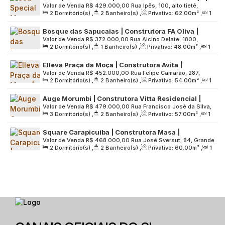
Valor de Venda
R$
429.000,00
Rua Ipês, 100, alto tietê,
Construção | 62 metros | 02 dormitórios | suíte |
2
Dormitório(s)
,
2
Banheiro(s)
,
Privativo:
62
.00
m²
,
1
08615-060, Vila Urupês, Suzano, São Paulo, Brasil
varanda | 02 vagas
Sala(s)
,
1
Suíte(s)
,
2
Vaga(s)
,
Útil:
62
.00
m²
,
Terreno:
Bosque das Sapucaias | Construtora FA Oliva |
5095
.00
m²
Valor de Venda
R$
372.000,00
Rua Alcino Delate, 1800,
Construção | 48 metros | 02 dormitórios | varanda
2
Dormitório(s)
,
1
Banheiro(s)
,
Privativo:
48
.00
m²
,
1
Interior de São Paulo, 13236-400, Jardim Maria, Campo Limpo
| 01 vaga
Sala(s)
,
1
Vaga(s)
,
Útil:
48
.00
m²
,
Terreno:
46198
.00
m²
Paulista, São Paulo, Brasil
Elleva Praça da Moça | Construtora Avita |
Valor de Venda
R$
452.000,00
Rua Felipe Camarão, 287,
Construção | 54 metros | 02 dormitórios | suíte |
2
Dormitório(s)
,
2
Banheiro(s)
,
Privativo:
54
.00
m²
,
1
Grande São Paulo, 09911-340, Centro, Diadema, São Paulo,
varanda gourmet | 01 vaga
Sala(s)
,
1
Suíte(s)
,
1
Vaga(s)
,
Útil:
54
.00
m²
,
Terreno:
Brasil
Auge Morumbi | Construtora Vitta Residencial |
2241
.00
m²
Valor de Venda
R$
479.000,00
Rua Francisco José da Silva,
Construção | 57 metros | 03 dormitórios | suíte |
3
Dormitório(s)
,
2
Banheiro(s)
,
Privativo:
57
.00
m²
,
1
410, Zona Sul, 05726-100, Vila Andrade, São Paulo, São
varanda | 01 vaga
Sala(s)
,
1
Suíte(s)
,
1
Vaga(s)
,
Útil:
57
.00
m²
,
Terreno:
Paulo, Brasil
Square Carapicuíba | Construtora Masa |
2780
.00
m²
Valor de Venda
R$
468.000,00
Rua José Sversut, 84, Grande
Construção | 60 Metros | 02 Dormitórios | Suíte |
2
Dormitório(s)
,
2
Banheiro(s)
,
Privativo:
60
.00
m²
,
1
São Paulo, 06315-200, Jardim das Belezas, Carapicuíba, São
Varanda Gourmet | 01 Vaga
Sala(s)
,
1
Suíte(s)
,
1
Vaga(s)
,
Útil:
60
.00
m²
,
Terreno:
Paulo, Brasil
12525
.00
m²