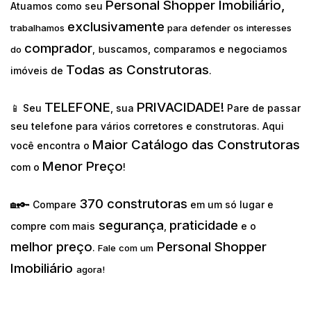
Personal Shopper Imobiliário,
Atuamos como seu
exclusivamente
trabalhamos
para defender os interesses
comprador
uscamos, comparamos e negociamos
do
,
b
Todas as Construtoras
imóveis de
.
TELEFONE
PRIVACIDADE!
📱 Seu
, sua
Pare de passar
seu telefone para vários corretores e construtoras. Aqui
Maior Catálogo das Construtoras
você encontra o
Menor Preço
com o
!
370 construtoras
🏡🔑 Compare
em um só lugar e
segurança
praticidade
compre com mais
,
e o
melhor preço
Personal Shopper
.
Fale com um
Imobiliário
agora!