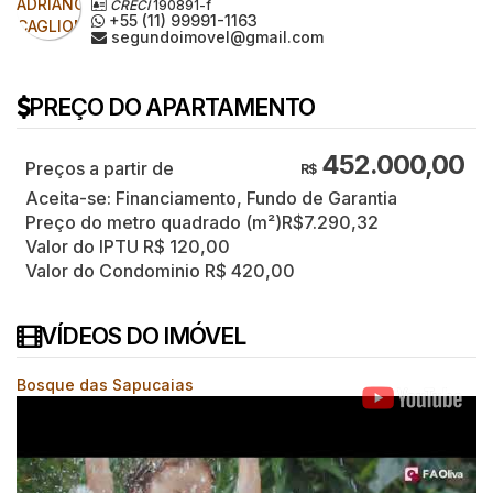
CRECI
190891-f
+55 (11) 99991-1163
segundoimovel@gmail.com
PREÇO DO APARTAMENTO
452.000,00
R$
Aceita-se: Financiamento, Fundo de Garantia
Preço do metro quadrado (m²)
R$
7.290,32
Valor do IPTU
R$
120,00
Valor do Condominio
R$
420,00
VÍDEOS DO IMÓVEL
Bosque das Sapucaias