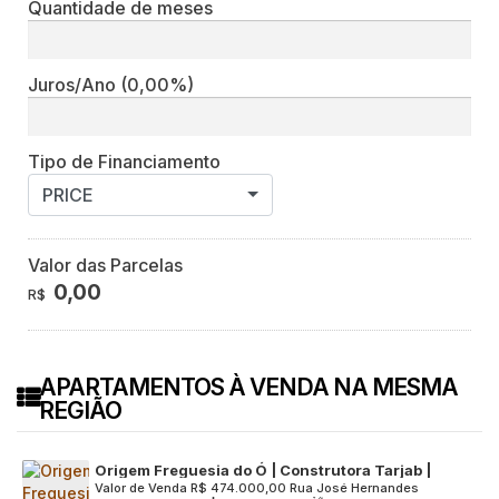
Quantidade de meses
Juros/Ano
(0,00%)
Tipo de Financiamento
PRICE
Valor das Parcelas
0,00
R$
APARTAMENTOS À VENDA NA MESMA
REGIÃO
Origem Freguesia do Ó | Construtora Tarjab |
Valor de Venda
R$
474.000,00
Rua José Hernandes
Pronto | 57 metros | 02 dormitórios | suíte |