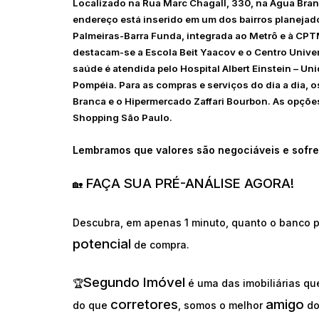
Localizado na Rua Marc Chagall, 330, na Água Bran
endereço está inserido em um dos bairros planejado
Palmeiras-Barra Funda, integrada ao Metrô e à CPT
destacam-se a Escola Beit Yaacov e o Centro Univer
saúde é atendida pelo Hospital Albert Einstein – Un
Pompéia. Para as compras e serviços do dia a dia
Branca e o Hipermercado Zaffari Bourbon. As opçõe
Shopping São Paulo.
Lembramos que valores são negociáveis e sofre
FAÇA SUA PRÉ-ANÁLISE AGORA!
🏡
Descubra, em apenas 1 minuto, quanto o banco p
potencial
de compra.
Segundo Imóvel
🏆
é uma das imobiliárias q
corretores
amigo
do que
, somos o melhor
d