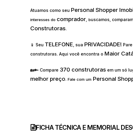
Personal Shopper Imobi
Atuamos como seu
comprador
uscamos, comparam
interesses do
,
b
Construtoras
.
TELEFONE
PRIVACIDADE!
📱 Seu
, sua
Pare 
Maior Cat
construtoras. Aqui você encontra o
370 construtoras
🏡🔑 Compare
em um só lu
melhor preço
Personal Shopp
.
Fale com um
FICHA TÉCNICA E MEMORIAL DE