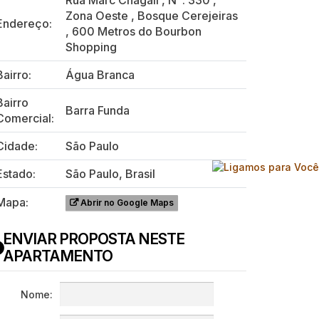
Rua Marc Chagall
,
N°:
330
,
Zona Oeste
,
Bosque Cerejeiras
Endereço:
,
600 Metros do Bourbon
Shopping
Bairro:
Água Branca
Bairro
Barra Funda
Comercial:
Cidade:
São Paulo
Estado:
São Paulo, Brasil
Mapa:
Abrir no Google Maps
ENVIAR PROPOSTA NESTE
APARTAMENTO
Nome: