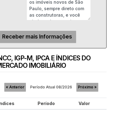
NCC, IGP-M, IPCA E ÍNDICES DO
ERCADO IMOBILIÁRIO
Período Atual
08/2026
«
Anterior
Próximo
»
Índices
Período
Valor