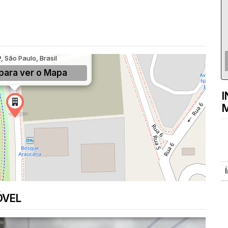
l, 330, Água Branca, São
, São Paulo, Brasil
para ver o
Mapa
I
M
ÓVEL