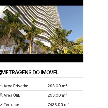
METRAGENS DO IMÓVEL
Área Privada:
293
.00
m²
Área Útil:
293
.00
m²
Terreno:
7433
.00
m²