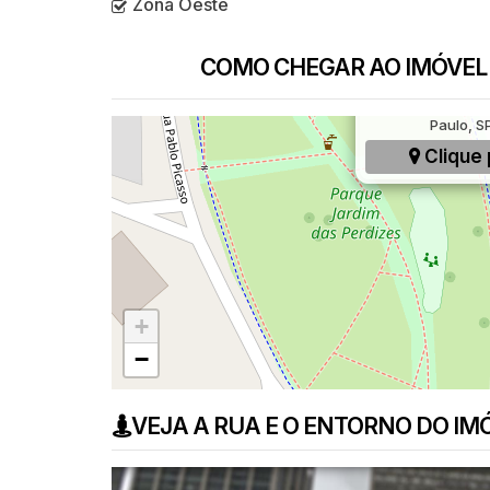
Zona Oeste
COMO CHEGAR AO IMÓVEL
rua Marc Chagal
Paulo, SP
Clique 
+
−
VEJA A RUA E O ENTORNO DO IM