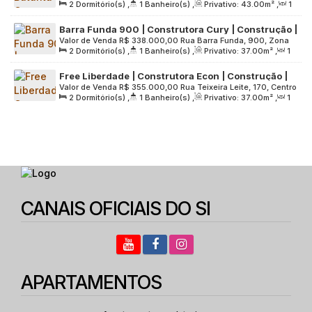
2
Dormitório(s)
,
1
Banheiro(s)
,
Privativo:
43
.00
m²
,
1
Zona Oeste, 05379-000, Rio Pequeno, São Paulo, São Paulo,
Vaga
Sala(s)
,
1
Vaga(s)
,
Útil:
43
.00
m²
,
Terreno:
4042
.00
m²
Brasil
Barra Funda 900 | Construtora Cury | Construção |
Valor de Venda
R$
338.000,00
Rua Barra Funda, 900, Zona
37 metros | 02 dormitórios | com varanda | sem
2
Dormitório(s)
,
1
Banheiro(s)
,
Privativo:
37
.00
m²
,
1
Oeste, 01152-000, Barra Funda, São Paulo, São Paulo, Brasil
vaga
Sala(s)
,
Útil:
37
.00
m²
,
Terreno:
10383
.00
m²
Free Liberdade | Construtora Econ | Construção |
Valor de Venda
R$
355.000,00
Rua Teixeira Leite, 170, Centro
37 metros | 02 dormitórios | varanda | 01 vaga
2
Dormitório(s)
,
1
Banheiro(s)
,
Privativo:
37
.00
m²
,
1
de São Paulo, 01514-010, Liberdade, São Paulo, São Paulo,
Sala(s)
,
1
Vaga(s)
,
Útil:
37
.00
m²
,
Terreno:
4992
.00
m²
Brasil
CANAIS OFICIAIS DO SI
APARTAMENTOS