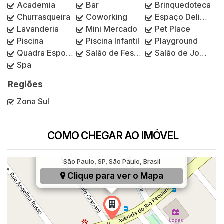
Academia
Bar
Brinquedoteca
Churrasqueira
Coworking
Espaço Delivery
Lavanderia
Mini Mercado
Pet Place
Piscina
Piscina Infantil
Playground
Quadra Esportiva
Salão de Festas
Salão de Jogos
Spa
Regiões
Zona Sul
COMO CHEGAR AO IMÓVEL
Avenida do Rio Pequeno, 1499, Rio Pequeno,
São Paulo, SP, São Paulo, Brasil
Clique para ver o
Mapa