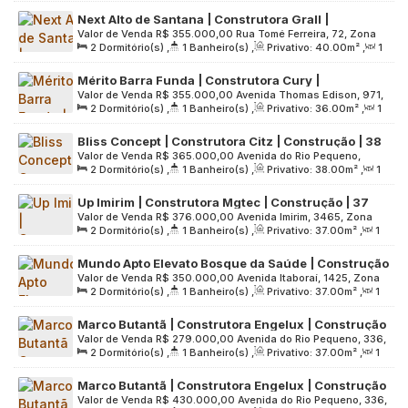
Sala(s)
,
Útil:
36
.00
m²
,
Terreno:
8952
.00
m²
Brasil
Next Alto de Santana | Construtora Grall |
Valor de Venda
R$
355.000,00
Rua Tomé Ferreira, 72, Zona
Construção | 40 metros | 02 dormitórios | varanda
2
Dormitório(s)
,
1
Banheiro(s)
,
Privativo:
40
.00
m²
,
1
Norte, 02402-030, Santana, São Paulo, São Paulo, Brasil
| sem vaga
Sala(s)
,
Útil:
40
.00
m²
,
Terreno:
1002
.00
m²
Mérito Barra Funda | Construtora Cury |
Valor de Venda
R$
355.000,00
Avenida Thomas Edison, 971,
Construção | 36 metros | 02 dormitórios | com
2
Dormitório(s)
,
1
Banheiro(s)
,
Privativo:
36
.00
m²
,
1
Zona Oeste, 01140-000, Barra Funda, São Paulo, São Paulo,
varanda | sem vaga
Sala(s)
,
Útil:
36
.00
m²
,
Terreno:
3129
.00
m²
Brasil
Bliss Concept | Construtora Citz | Construção | 38
Valor de Venda
R$
365.000,00
Avenida do Rio Pequeno,
Metros | 02 Dormitórios | com Varanda | 01 Vaga
2
Dormitório(s)
,
1
Banheiro(s)
,
Privativo:
38
.00
m²
,
1
1499, Zona Sul, 05379-000, Rio Pequeno, São Paulo, São
Sala(s)
,
1
Vaga(s)
,
Útil:
38
.00
m²
,
Terreno:
2214
.00
m²
Paulo, Brasil
Up Imirim | Construtora Mgtec | Construção | 37
Valor de Venda
R$
376.000,00
Avenida Imirim, 3465, Zona
metros | 02 dormitórios | com varanda | 01 vaga
2
Dormitório(s)
,
1
Banheiro(s)
,
Privativo:
37
.00
m²
,
1
Norte, 02464-200, Imirim, São Paulo, São Paulo, Brasil
Sala(s)
,
1
Vaga(s)
,
Útil:
37
.00
m²
,
Terreno:
3182
.00
m²
Mundo Apto Elevato Bosque da Saúde | Construção
Valor de Venda
R$
350.000,00
Avenida Itaboraí, 1425, Zona
| 37 metros | 02 dormitórios | com varanda | 01
2
Dormitório(s)
,
1
Banheiro(s)
,
Privativo:
37
.00
m²
,
1
Sul, 04135-001, Bosque da Saúde, São Paulo, São Paulo,
vaga
Sala(s)
,
1
Vaga(s)
,
Útil:
37
.00
m²
,
Terreno:
4195
.00
m²
Brasil
Marco Butantã | Construtora Engelux | Construção
Valor de Venda
R$
279.000,00
Avenida do Rio Pequeno, 336,
| 37 Metros | 02 Dormitórios | sem Varanda e Vaga
2
Dormitório(s)
,
1
Banheiro(s)
,
Privativo:
37
.00
m²
,
1
Zona Oeste, 05379-000, Rio Pequeno, São Paulo, São Paulo,
Sala(s)
,
Útil:
37
.00
m²
,
Terreno:
4042
.00
m²
Brasil
Marco Butantã | Construtora Engelux | Construção
Valor de Venda
R$
430.000,00
Avenida do Rio Pequeno, 336,
| 43 Metros | 02 Dormitórios | com Varanda | 01