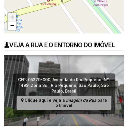
+
−
VEJA A RUA E O ENTORNO DO IMÓVEL
CEP: 05379-000
,
Avenida do Rio Pequeno
,
N°:
1499
,
Zona Sul
,
Rio Pequeno
,
São Paulo
,
São
Paulo
,
Brasil
Clique aqui e veja a
Imagem da Rua
para
o Imóvel