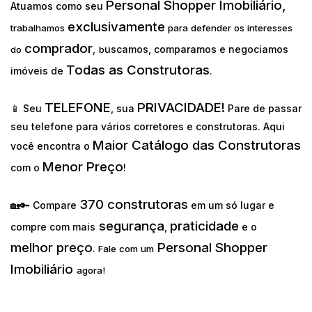
Personal Shopper Imobiliário,
Atuamos como seu
exclusivamente
trabalhamos
para defender os interesses
comprador
uscamos, comparamos e negociamos
do
,
b
Todas as Construtoras
imóveis de
.
TELEFONE
PRIVACIDADE!
📱 Seu
, sua
Pare de passar
seu telefone para vários corretores e construtoras. Aqui
Maior Catálogo das Construtoras
você encontra o
Menor Preço
com o
!
370 construtoras
🏡🔑 Compare
em um só lugar e
segurança
praticidade
compre com mais
,
e o
melhor preço
Personal Shopper
.
Fale com um
Imobiliário
agora!