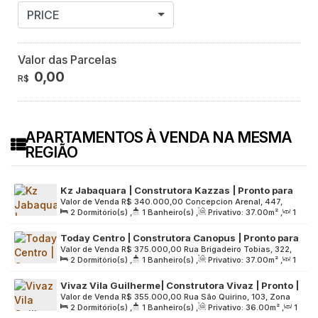
PRICE
Valor das Parcelas
0,00
R$
APARTAMENTOS À VENDA NA MESMA
REGIÃO
Kz Jabaquara | Construtora Kazzas | Pronto para
Valor de Venda
R$
340.000,00
Concepcion Arenal, 447,
Morar | 37 Metros | 02 Dormitórios | sem Varanda |
2
Dormitório(s)
,
1
Banheiro(s)
,
Privativo:
37
.00
m²
,
1
Zona Sul, 04377-050, Vila Mira, São Paulo, São Paulo, Brasil
01 Vaga
Sala(s)
,
1
Vaga(s)
,
Útil:
37
.00
m²
,
Terreno:
3421
.00
m²
Today Centro | Construtora Canopus | Pronto para
Valor de Venda
R$
375.000,00
Rua Brigadeiro Tobias, 322,
morar | 37 metros | 02 dormitórios | com varanda |
2
Dormitório(s)
,
1
Banheiro(s)
,
Privativo:
37
.00
m²
,
1
Zona Central, 01032-001, Centro, São Paulo, São Paulo,
sem vaga
Sala(s)
,
Útil:
37
.00
m²
,
Terreno:
1358
.00
m²
Brasil
Vivaz Vila Guilherme| Construtora Vivaz | Pronto |
Valor de Venda
R$
355.000,00
Rua São Quirino, 103, Zona
36 metros | 02 dormitórios | com varanda | sem
2
Dormitório(s)
,
1
Banheiro(s)
,
Privativo:
36
.00
m²
,
1
Norte, 02056-070, Vila Guilherme, São Paulo, São Paulo,
vaga