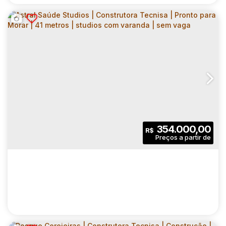
ASTRAL SAÚDE STUDIOS | CONSTRUTORA
TECNISA | PRONTO PARA MORAR | 33
CEP: 04144-000
,
Rua Carneiro da Cunha
,
N°:
555
,
Zona S
METROS | STUDIOS COM VARANDA | SEM
VAGA
1
1
33
.00
m²
354.000,00
R$
Dormitório(s)
Banheiro(s)
Privativo:
1
33
.00
m²
1930
.00
m²
Sala(s)
Útil:
Terreno: