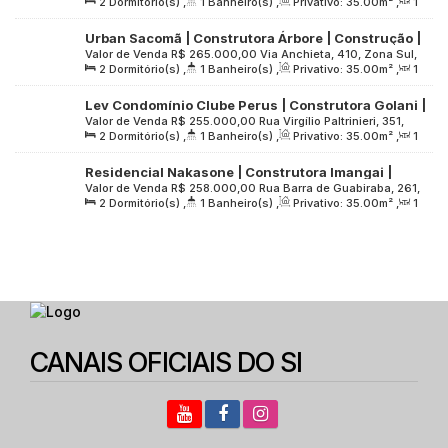
2
Dormitório(s)
,
1
Banheiro(s)
,
Privativo:
35
.00
m²
,
1
04776-150, Socorro, São Paulo, São Paulo, Brasil
varanda | sem vaga
Sala(s)
,
Útil:
35
.00
m²
,
Terreno:
1289
.00
m²
Urban Sacomã | Construtora Árbore | Construção |
Valor de Venda
R$
265.000,00
Via Anchieta, 410, Zona Sul,
35 metros | 02 dormitórios | com varanda | sem
2
Dormitório(s)
,
1
Banheiro(s)
,
Privativo:
35
.00
m²
,
1
04246-003, Vila Vermelha, São Paulo, São Paulo, Brasil
vaga
Sala(s)
,
Útil:
35
.00
m²
,
Terreno:
1870
.00
m²
Lev Condomínio Clube Perus | Construtora Golani |
Valor de Venda
R$
255.000,00
Rua Virgílio Paltrinieri, 351,
35 metros | 02 dormitórios com varanda | sem
2
Dormitório(s)
,
1
Banheiro(s)
,
Privativo:
35
.00
m²
,
1
Zona Oeste, 05203-160, Vila Fanton, São Paulo, São Paulo,
vaga
Sala(s)
,
Útil:
35
.00
m²
,
Terreno:
1608
.00
m²
Brasil
Residencial Nakasone | Construtora Imangai |
Valor de Venda
R$
258.000,00
Rua Barra de Guabiraba, 261,
Construção | 35 metros | 02 dormitórios | com
2
Dormitório(s)
,
1
Banheiro(s)
,
Privativo:
35
.00
m²
,
1
Zona Leste, 08210-010, Itaquera, São Paulo, São Paulo,
varanda | sem vaga
Sala(s)
,
Útil:
35
.00
m²
,
Terreno:
1572
.00
m²
Brasil
CANAIS OFICIAIS DO SI