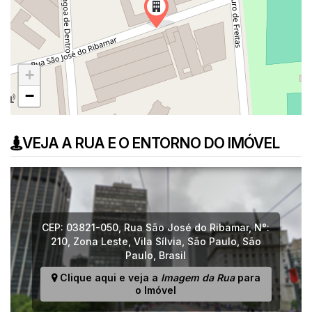
+
−
VEJA A RUA E O ENTORNO DO IMÓVEL
CEP: 03821-050
,
Rua São José do Ribamar
,
N°:
210
,
Zona Leste
,
Vila Sílvia
,
São Paulo
,
São
Paulo
,
Brasil
Clique aqui e veja a
Imagem da Rua
para
o Imóvel