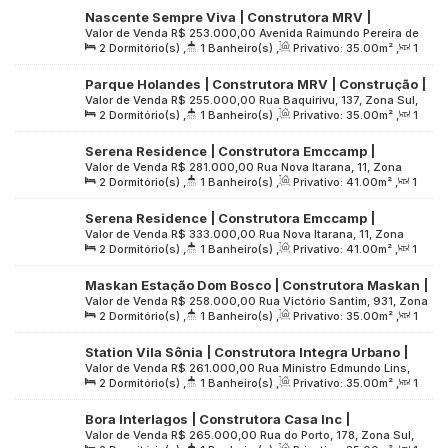
Paulo, Brasil
Nascente Sempre Viva | Construtora MRV |
Valor de Venda
R$
253.000,00
Avenida Raimundo Pereira de
Construção | 35 metros | 02 dormitórios | com
2
Dormitório(s)
,
1
Banheiro(s)
,
Privativo:
35
.00
m²
,
1
Magalhães, 7395, Zona Norte, 05145-200, Jardim Íris, São
varanda | sem vaga
Sala(s)
,
Útil:
35
.00
m²
,
Terreno:
15328
.00
m²
Paulo, São Paulo, Brasil
Parque Holandes | Construtora MRV | Construção |
Valor de Venda
R$
255.000,00
Rua Baquirivu, 137, Zona Sul,
35 metros | 02 dormitórios | sem varanda e vaga
2
Dormitório(s)
,
1
Banheiro(s)
,
Privativo:
35
.00
m²
,
1
04404-030, Cidade Ademar, São Paulo, São Paulo, Brasil
Sala(s)
,
Útil:
35
.00
m²
,
Terreno:
2152
.00
m²
Serena Residence | Construtora Emccamp |
Valor de Venda
R$
281.000,00
Rua Nova Itarana, 11, Zona
Construção | 41 metros | 02 dormitórios | com
2
Dormitório(s)
,
1
Banheiro(s)
,
Privativo:
41
.00
m²
,
1
Leste, 03820-280, Vila Sílvia, São Paulo, São Paulo, Brasil
varanda | sem vaga
Sala(s)
,
Útil:
41
.00
m²
,
Terreno:
2624
.00
m²
Serena Residence | Construtora Emccamp |
Valor de Venda
R$
333.000,00
Rua Nova Itarana, 11, Zona
Construção | 41 metros | 02 dormitórios | com
2
Dormitório(s)
,
1
Banheiro(s)
,
Privativo:
41
.00
m²
,
1
Leste, 03820-280, Vila Sílvia, São Paulo, São Paulo, Brasil
varanda | 01 vaga
Sala(s)
,
1
Vaga(s)
,
Útil:
41
.00
m²
,
Terreno:
2624
.00
m²
Maskan Estação Dom Bosco | Construtora Maskan |
Valor de Venda
R$
258.000,00
Rua Victório Santim, 931, Zona
Construção | 35 metros | 02 dormitórios | com
2
Dormitório(s)
,
1
Banheiro(s)
,
Privativo:
35
.00
m²
,
1
Leste, 08290-001, Itaquera, São Paulo, São Paulo, Brasil
varanda | sem vaga
Sala(s)
,
Útil:
35
.00
m²
,
Terreno:
995
.00
m²
Station Vila Sônia | Construtora Integra Urbano |
Valor de Venda
R$
261.000,00
Rua Ministro Edmundo Lins,
Construção | 35 metros | 02 dormitórios | com
2
Dormitório(s)
,
1
Banheiro(s)
,
Privativo:
35
.00
m²
,
1
135, Zona Oeste, 05523-000, Ferreira, São Paulo, São Paulo,
varanda | sem vaga
Sala(s)
,
Útil:
35
.00
m²
,
Terreno:
2271
.00
m²
Brasil
Bora Interlagos | Construtora Casa Inc |
Valor de Venda
R$
265.000,00
Rua do Porto, 178, Zona Sul,
Construção | 35 metros | 02 dormitórios | com