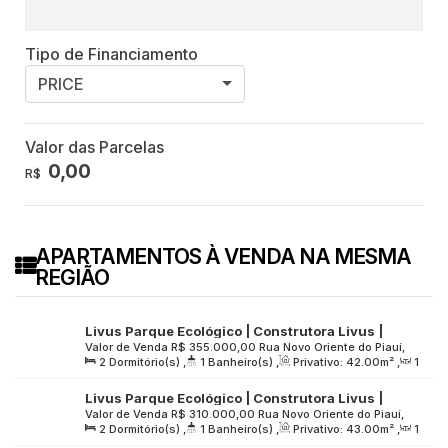
Tipo de Financiamento
PRICE
Valor das Parcelas
0,00
R$
APARTAMENTOS À VENDA NA MESMA
REGIÃO
Livus Parque Ecológico | Construtora Livus |
Valor de Venda
R$
355.000,00
Rua Novo Oriente do Piauí,
Pronto | 42 Metros | 02 Dormitórios | sem Varanda |
2
Dormitório(s)
,
1
Banheiro(s)
,
Privativo:
42
.00
m²
,
1
416, Zona Leste, 03820-310, Vila Sílvia, São Paulo, São
01 Vaga
Sala(s)
,
1
Vaga(s)
,
Útil:
42
.00
m²
,
Terreno:
2075
.00
m²
Paulo, Brasil
Livus Parque Ecológico | Construtora Livus |
Valor de Venda
R$
310.000,00
Rua Novo Oriente do Piauí,
Pronto | 43 Metros | 02 Dormitórios | sem Varanda
2
Dormitório(s)
,
1
Banheiro(s)
,
Privativo:
43
.00
m²
,
1
416, Zona Leste, 03820-310, Vila Sílvia, São Paulo, São
e Vaga
Sala(s)
,
Útil:
43
.00
m²
,
Terreno:
2075
.00
m²