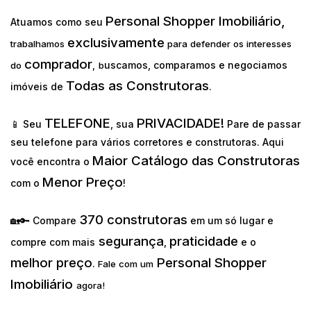
Personal Shopper Imobiliário,
Atuamos como seu
exclusivamente
trabalhamos
para defender os interesses
comprador
uscamos, comparamos e negociamos
do
,
b
Todas as Construtoras
imóveis de
.
TELEFONE
PRIVACIDADE!
📱 Seu
, sua
Pare de passar
seu telefone para vários corretores e construtoras. Aqui
Maior Catálogo das Construtoras
você encontra o
Menor Preço
com o
!
370 construtoras
🏡🔑 Compare
em um só lugar e
segurança
praticidade
compre com mais
,
e o
melhor preço
Personal Shopper
.
Fale com um
Imobiliário
agora!