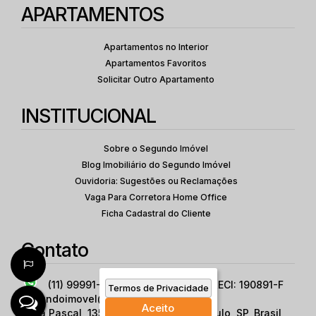
APARTAMENTOS
Apartamentos no Interior
Apartamentos Favoritos
Solicitar Outro Apartamento
INSTITUCIONAL
Sobre o Segundo Imóvel
Blog Imobiliário do Segundo Imóvel
Ouvidoria: Sugestões ou Reclamações
Vaga Para Corretora Home Office
Ficha Cadastral do Cliente
Contato
(11) 99991-1163
CRECI: 33377-J CRECI: 190891-F
Termos de Privacidade
segundoimovel@gmail.com
Aceito
Rua Pascal
,
1353
,
Campo Belo
,
São Paulo
,
SP
,
Brasil