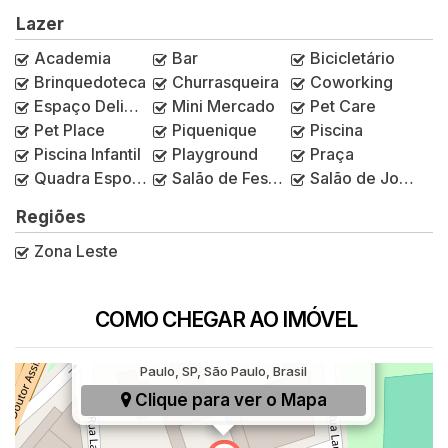
Lazer
Academia
Bar
Bicicletário
Brinquedoteca
Churrasqueira
Coworking
Espaço Delivery
Mini Mercado
Pet Care
Pet Place
Piquenique
Piscina
Piscina Infantil
Playground
Praça
Quadra Esportiva
Salão de Festas
Salão de Jogos
Regiões
Zona Leste
COMO CHEGAR AO IMÓVEL
Rua São José do Ribamar, 210, Vila Sílvia, São
Paulo, SP, São Paulo, Brasil
Clique para ver o
Mapa