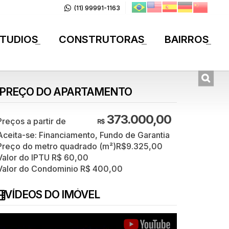
(11) 99991-1163
TUDIOS
CONSTRUTORAS
BAIRROS
+
+
+
PREÇO DO APARTAMENTO
373.000,00
R$
Aceita-se: Financiamento, Fundo de Garantia
Preço do metro quadrado (m²)
R$
9.325,00
Valor do IPTU
R$
60,00
Valor do Condominio
R$
400,00
VÍDEOS DO IMÓVEL