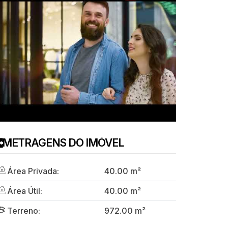
METRAGENS DO IMÓVEL
Área Privada:
40
.00
m²
Área Útil:
40
.00
m²
Terreno:
972
.00
m²