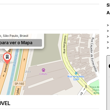
S
A
>
>
cardo Jafet, 1732, Ipiranga,
, São Paulo, Brasil
>
>
para ver o
Mapa
>
ÓVEL