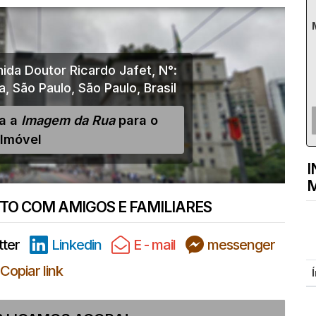
ida Doutor Ricardo Jafet
,
N°:
a
,
São Paulo
,
São Paulo
,
Brasil
ja a
Imagem da Rua
para o
Imóvel
I
M
O COM AMIGOS E FAMILIARES
tter
Linkedin
E - mail
messenger
Copiar link