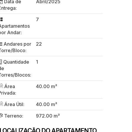
Data de
Abril/2025
Entrega:
7
Apartamentos
por Andar:
Andares por
22
Torre/Bloco:
Quantidade
1
de
Torres/Blocos:
Área
40.00 m²
Privada:
Área Útil:
40.00 m²
Terreno:
972.00 m²
LOCALIZAÇÃO DO APARTAMENTO