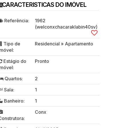
CARACTERISTICAS DO IMÓVEL
Referência:
1962
(welconxchacaraklabin40sv)
Tipo de
Residencial
»
Apartamento
Imóvel:
Estágio do
Pronto
Imóvel:
Quartos:
2
Sala:
1
Banheiro:
1
Conx
Construtora: