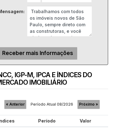
Mensagem:
NCC, IGP-M, IPCA E ÍNDICES DO
ERCADO IMOBILIÁRIO
Período Atual
08/2026
«
Anterior
Próximo
»
Índices
Período
Valor