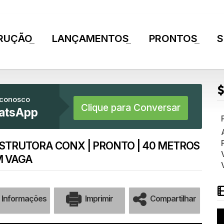
RUÇÃO
LANÇAMENTOS
PRONTOS
S
+
+
+
 conosco
Clique para Conversar
atsApp
STRUTORA CONX | PRONTO | 40 METROS
M VAGA
Informações
Imprimir
Compartilhar