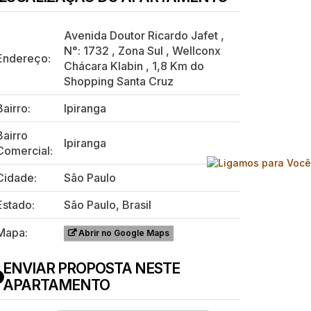
Avenida Doutor Ricardo Jafet
,
N°:
1732
,
Zona Sul
,
Wellconx
Endereço:
Chácara Klabin
,
1,8 Km do
Shopping Santa Cruz
Bairro:
Ipiranga
Bairro
Ipiranga
Comercial:
Cidade:
São Paulo
Estado:
São Paulo, Brasil
Mapa:
Abrir no Google Maps
ENVIAR PROPOSTA NESTE
APARTAMENTO