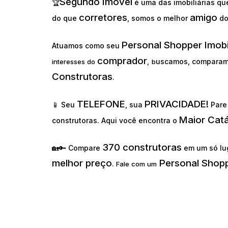
Segundo Imóvel
🏆
é uma das imobiliárias q
corretores
amigo
do que
, somos o melhor
d
Personal Shopper Imobi
Atuamos como seu
comprador
uscamos, comparam
interesses do
,
b
Construtoras
.
TELEFONE
PRIVACIDADE!
📱 Seu
, sua
Pare 
Maior Cat
construtoras. Aqui você encontra o
370 construtoras
🏡🔑 Compare
em um só lu
melhor preço
Personal Shopp
.
Fale com um