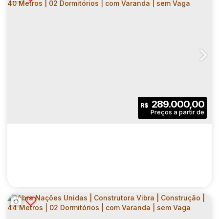
VIBRA NAÇÕES UNIDAS | CONSTRUTORA
VIBRA | CONSTRUÇÃO | 37 METROS | 02
CEP: 04753-100
,
Avenida das Nações Unidas
,
N°:
19847
,
DORMITÓRIOS | COM VARANDA | SEM VAGA
2
1
37
.00
m²
289.000,00
R$
Dormitório(s)
Banheiro(s)
Privativo:
1
37
.00
m²
3575
.00
m²
Sala(s)
Útil:
Terreno: