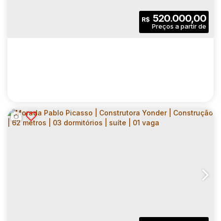
520.000,00
R$
MORADA PABLO PICASSO | CONSTRUTORA
YONDER | CONSTRUÇÃO | 52 METROS | 02
CEP: 03358-000
,
Rua Arapaçu
,
N°:
455
,
Zona Leste
,
Vila
DORMITÓRIOS | SUÍTE | 01 VAGA
2
2
52
.00
m²