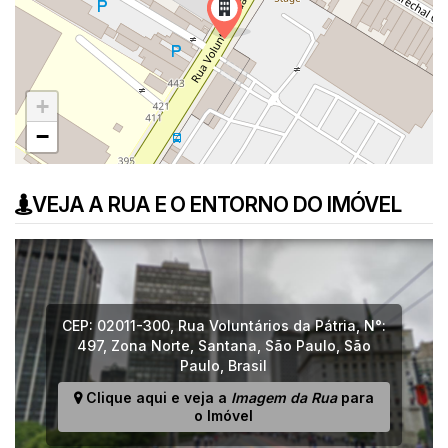
+
−
VEJA A RUA E O ENTORNO DO IMÓVEL
CEP: 02011-300
,
Rua Voluntários da Pátria
,
N°:
497
,
Zona Norte
,
Santana
,
São Paulo
,
São
Paulo
,
Brasil
Clique aqui e veja a
Imagem da Rua
para
o Imóvel