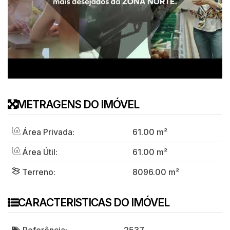
METRAGENS DO IMÓVEL
Área Privada:
61
.00
m²
Área Útil:
61
.00
m²
Terreno:
8096
.00
m²
CARACTERISTICAS DO IMÓVEL
Referência:
2537