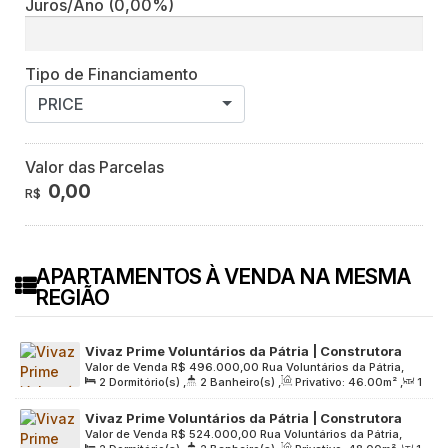
Juros/Ano
(0,00%)
Tipo de Financiamento
PRICE
Valor das Parcelas
0,00
R$
APARTAMENTOS À VENDA NA MESMA
REGIÃO
Vivaz Prime Voluntários da Pátria | Construtora
Valor de Venda
R$
496.000,00
Rua Voluntários da Pátria,
Vivaz | Pronto | 46 metros | 02 dormitórios | suíte |
2
Dormitório(s)
,
2
Banheiro(s)
,
Privativo:
46
.00
m²
,
1
497, Zona Norte, 02011-300, Santana, São Paulo, São Paulo,
varanda | 01 vaga
Sala(s)
,
1
Suíte(s)
,
1
Vaga(s)
,
Útil:
46
.00
m²
,
Terreno:
Brasil
Vivaz Prime Voluntários da Pátria | Construtora
8096
.00
m²
Valor de Venda
R$
524.000,00
Rua Voluntários da Pátria,
Vivaz | Pronto | 48 metros | 02 dormitórios | suíte |