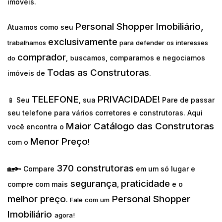
imóveis.
Personal Shopper Imobiliário,
Atuamos como seu
exclusivamente
trabalhamos
para defender os interesses
comprador
uscamos, comparamos e negociamos
do
,
b
Todas as Construtoras
imóveis de
.
TELEFONE
PRIVACIDADE!
📱 Seu
, sua
Pare de passar
seu telefone para vários corretores e construtoras. Aqui
Maior Catálogo das Construtoras
você encontra o
Menor Preço
com o
!
370 construtoras
🏡🔑 Compare
em um só lugar e
segurança
praticidade
compre com mais
,
e o
melhor preço
Personal Shopper
.
Fale com um
Imobiliário
agora!