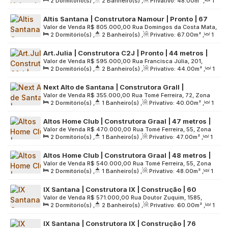
2
Dormitório(s)
,
2
Banheiro(s)
,
Privativo:
48
.00
m²
,
1
497, Zona Norte, 02011-300, Santana, São Paulo, São Paulo,
varanda | 01 vaga
Sala(s)
,
1
Suíte(s)
,
1
Vaga(s)
,
Útil:
48
.00
m²
,
Terreno:
Brasil
Altis Santana | Construtora Namour | Pronto | 67
8096
.00
m²
Valor de Venda
R$
805.000,00
Rua Domingos da Costa Mata,
metros | 02 dormitórios | suíte | varanda gourmet |
2
Dormitório(s)
,
2
Banheiro(s)
,
Privativo:
67
.00
m²
,
1
387, Zona Norte, 02405-100, Santana, São Paulo, São Paulo,
01 vaga
Sala(s)
,
1
Suíte(s)
,
1
Vaga(s)
,
Útil:
67
.00
m²
,
Terreno:
Brasil
Art.Julia | Construtora C2J | Pronto | 44 metros |
1992
.00
m²
Valor de Venda
R$
595.000,00
Rua Francisca Júlia, 201,
02 dormitórios | suíte | com varanda | sem vaga
2
Dormitório(s)
,
2
Banheiro(s)
,
Privativo:
44
.00
m²
,
1
Zona Norte, 02403-010, Santana, São Paulo, São Paulo,
Sala(s)
,
1
Suíte(s)
,
Útil:
44
.00
m²
,
Terreno:
786
.00
m²
Brasil
Next Alto de Santana | Construtora Grall |
Valor de Venda
R$
355.000,00
Rua Tomé Ferreira, 72, Zona
Construção | 40 metros | 02 dormitórios | varanda
2
Dormitório(s)
,
1
Banheiro(s)
,
Privativo:
40
.00
m²
,
1
Norte, 02402-030, Santana, São Paulo, São Paulo, Brasil
| sem vaga
Sala(s)
,
Útil:
40
.00
m²
,
Terreno:
1002
.00
m²
Altos Home Club | Construtora Graal | 47 metros |
Valor de Venda
R$
470.000,00
Rua Tomé Ferreira, 55, Zona
02 dormitórios | varanda | sem vaga
2
Dormitório(s)
,
1
Banheiro(s)
,
Privativo:
47
.00
m²
,
1
Norte, 02402-030, Santana, São Paulo, São Paulo, Brasil
Sala(s)
,
Útil:
47
.00
m²
,
Terreno:
1488
.00
m²
Altos Home Club | Construtora Graal | 48 metros |
Valor de Venda
R$
540.000,00
Rua Tomé Ferreira, 55, Zona
02 dormitórios | varanda | 01 vaga
2
Dormitório(s)
,
1
Banheiro(s)
,
Privativo:
48
.00
m²
,
1
Norte, 02402-030, Santana, São Paulo, São Paulo, Brasil
Sala(s)
,
1
Vaga(s)
,
Útil:
48
.00
m²
,
Terreno:
1488
.00
m²
IX Santana | Construtora IX | Construção | 60
Valor de Venda
R$
571.000,00
Rua Doutor Zuquim, 1585,
metros | 02 dormitórios | suíte | varanda gourmet |
2
Dormitório(s)
,
2
Banheiro(s)
,
Privativo:
60
.00
m²
,
1
Zona Norte, 02035-012, Santana, São Paulo, São Paulo,
01 vaga
Sala(s)
,
1
Suíte(s)
,
1
Vaga(s)
,
Útil:
60
.00
m²
,
Terreno:
Brasil
IX Santana | Construtora IX | Construção | 76
4719
.00
m²