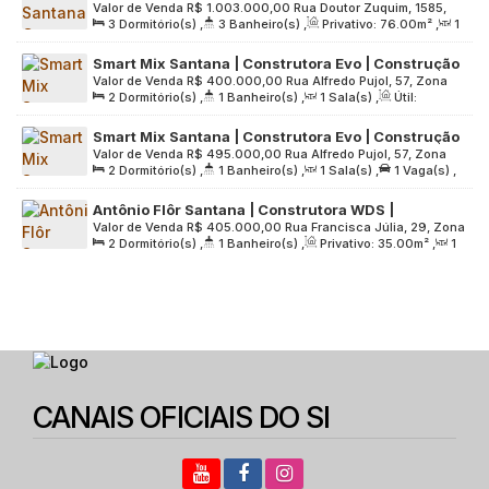
Valor de Venda
R$
1.003.000,00
Rua Doutor Zuquim, 1585,
metros | 03 dormitórios | suíte | varanda gourmet |
3
Dormitório(s)
,
3
Banheiro(s)
,
Privativo:
76
.00
m²
,
1
Zona Norte, 02035-012, Santana, São Paulo, São Paulo,
01 vaga
Sala(s)
,
1
Suíte(s)
,
1
Vaga(s)
,
Útil:
76
.00
m²
,
Terreno:
Brasil
Smart Mix Santana | Construtora Evo | Construção
4719
.00
m²
Valor de Venda
R$
400.000,00
Rua Alfredo Pujol, 57, Zona
| 39 metros | 02 dormitórios | com varanda | sem
2
Dormitório(s)
,
1
Banheiro(s)
,
1
Sala(s)
,
Útil:
Norte, 02017-010, Santana, São Paulo, São Paulo, Brasil
vaga
39
.00
m²
,
Terreno:
2098
.00
m²
Smart Mix Santana | Construtora Evo | Construção
Valor de Venda
R$
495.000,00
Rua Alfredo Pujol, 57, Zona
| 39 metros | 02 dormitórios | com varanda | 01
2
Dormitório(s)
,
1
Banheiro(s)
,
1
Sala(s)
,
1
Vaga(s)
,
Norte, 02017-010, Santana, São Paulo, São Paulo, Brasil
vaga
Útil:
39
.00
m²
,
Terreno:
2098
.00
m²
Antônio Flôr Santana | Construtora WDS |
Valor de Venda
R$
405.000,00
Rua Francisca Júlia, 29, Zona
Construção | 35 metros | 02 dormitórios | varanda
2
Dormitório(s)
,
1
Banheiro(s)
,
Privativo:
35
.00
m²
,
1
Norte, 02403-010, Santana, São Paulo, São Paulo, Brasil
| sem vaga
Sala(s)
,
Útil:
35
.00
m²
,
Terreno:
1181
.00
m²
CANAIS OFICIAIS DO SI