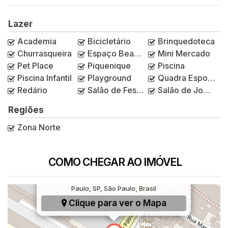
Lazer
Academia
Bicicletário
Brinquedoteca
Churrasqueira
Espaço Beauty
Mini Mercado
Pet Place
Piquenique
Piscina
Piscina Infantil
Playground
Quadra Esportiva
Redário
Salão de Festas
Salão de Jogos
Regiões
Zona Norte
COMO CHEGAR AO IMÓVEL
Rua Voluntários da Pátria, 497, Santana, São
Paulo, SP, São Paulo, Brasil
Clique para ver o
Mapa