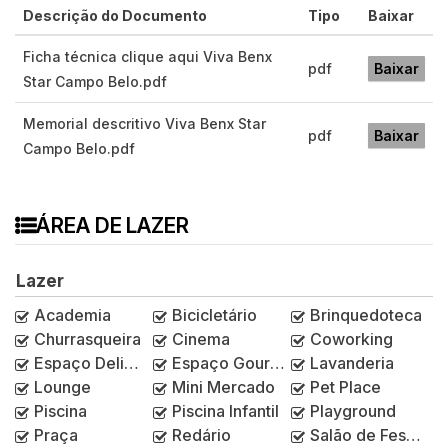
Descrição do Documento
Tipo
Baixar
Ficha técnica clique aqui Viva Benx
pdf
Baixar
Star Campo Belo.pdf
Memorial descritivo Viva Benx Star
pdf
Baixar
Campo Belo.pdf
ÁREA DE LAZER
Lazer
Academia
Bicicletário
Brinquedoteca
Churrasqueira
Cinema
Coworking
Espaço Delivery
Espaço Gourmet
Lavanderia
Lounge
Mini Mercado
Pet Place
Piscina
Piscina Infantil
Playground
Praça
Redário
Salão de Festas