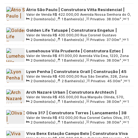
Sala(s)
,
Útil:
38
.00
m²
,
Terreno:
442
.00
m²
Brasil
Átrio São Paulo | Construtora Vitta Residencial |
Valor de Venda
R$
422.000,00
Avenida Nossa Senhora do Ó,
Construção | 38 metros | 02 dormitórios | varanda
2
Dormitório(s)
,
1
Banheiro(s)
,
Privativo:
38
.00
m²
,
1
2050, Zona Norte, 02715-000, Limão, São Paulo, São Paulo,
| 01 vaga
Sala(s)
,
1
Vaga(s)
,
Útil:
38
.00
m²
,
Terreno:
2100
.00
m²
Brasil
Golden Life Tatuapé | Construtora Engelux |
Valor de Venda
R$
430.000,00
Rua Coronel Gustavo
Construção | 37 Metros | 02 Dormitórios | Varanda
2
Dormitório(s)
,
1
Banheiro(s)
,
Privativo:
37
.00
m²
,
1
Santiago, 200, Zona Leste, 03069-030, Vila Zilda (Tatuapé),
| sem Vaga
Sala(s)
,
Útil:
37
.00
m²
,
Terreno:
2124
.00
m²
São Paulo, São Paulo, Brasil
Lumehouse Vila Prudente | Construtora Eztec |
Valor de Venda
R$
411.000,00
Avenida Vila Ema, 1220, Zona
Construção | 38 metros | 02 dormitórios | varanda
2
Dormitório(s)
,
1
Banheiro(s)
,
Privativo:
38
.00
m²
,
1
Leste, 03156-001, Vila Prudente, São Paulo, São Paulo, Brasil
| 01 vaga
Sala(s)
,
1
Vaga(s)
,
Útil:
38
.00
m²
,
Terreno:
2922
.00
m²
Lyon Penha | Construtora Grall | Construção | 45
Valor de Venda
R$
430.000,00
Rua São Serafim, 326, Zona
metros | 02 dormitórios | suíte | varanda grill | 01
2
Dormitório(s)
,
2
Banheiro(s)
,
Privativo:
45
.00
m²
,
1
Leste, 03638-000, Penha de França, São Paulo, São Paulo,
vaga
Sala(s)
,
1
Suíte(s)
,
1
Vaga(s)
,
Útil:
45
.00
m²
,
Terreno:
Brasil
Arch Nazaré Urban | Construtora Archtech |
2425
.00
m²
Valor de Venda
R$
455.000,00
Rua Marquês Olinda, 570,
Construção | 38 metros | com varanda | sem vaga
2
Dormitório(s)
,
1
Banheiro(s)
,
Privativo:
38
.00
m²
,
1
Zona Sul, 04277-000, Vila Dom Pedro I, São Paulo, São
Sala(s)
,
Útil:
38
.00
m²
,
Terreno:
1326
.00
m²
Paulo, Brasil
Oliva 317 | Construtora Torres | Lançamento | 38
Valor de Venda
R$
412.000,00
Rua Coronel Carlos Oliva, 317,
metros | 02 dormitórios | com varanda | sem vaga
2
Dormitório(s)
,
1
Banheiro(s)
,
Privativo:
38
.00
m²
,
1
Zona Leste, 03067-010, Tatuapé, São Paulo, São Paulo,
Sala(s)
,
Útil:
38
.00
m²
,
Terreno:
807
.00
m²
Brasil
Viva Benx Estação Campo Belo | Construtora Viva