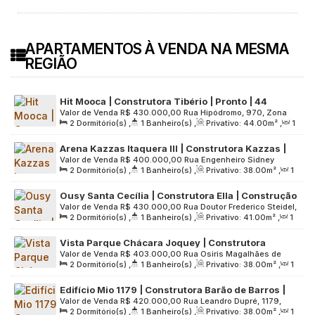
APARTAMENTOS À VENDA NA MESMA
REGIÃO
Hit Mooca | Construtora Tibério | Pronto | 44
Valor de Venda
R$
430.000,00
Rua Hipódromo, 970, Zona
metros | 02 dormitórios | com varanda | sem vaga
2
Dormitório(s)
,
1
Banheiro(s)
,
Privativo:
44
.00
m²
,
1
Leste, 03162-020, Mooca, São Paulo, São Paulo, Brasil
Sala(s)
,
Útil:
44
.00
m²
,
Terreno:
2048
.00
m²
Arena Kazzas Itaquera III | Construtora Kazzas |
Valor de Venda
R$
400.000,00
Rua Engenheiro Sidney
Construção | 38 Metros | 02 Dormitórios | com
2
Dormitório(s)
,
1
Banheiro(s)
,
Privativo:
38
.00
m²
,
1
Aparecido de Moraes, 12, Zona Leste, 08220-375, Vila
Varanda | 01 Vaga
Sala(s)
,
1
Vaga(s)
,
Útil:
38
.00
m²
,
Terreno:
4845
.00
m²
Campanela, São Paulo, São Paulo, Brasil
Ousy Santa Cecília | Construtora Ella | Construção
Valor de Venda
R$
430.000,00
Rua Doutor Frederico Steidel,
| 41 metros | 02 dormitórios | com varanda | 01
2
Dormitório(s)
,
1
Banheiro(s)
,
Privativo:
41
.00
m²
,
1
211, Zona Central, 01225-030, Vila Buarque, São Paulo, São
vaga
Sala(s)
,
1
Vaga(s)
,
Útil:
41
.00
m²
,
Terreno:
584
.00
m²
Paulo, Brasil
Vista Parque Chácara Joquey | Construtora
Valor de Venda
R$
403.000,00
Rua Osiris Magalhães de
Abiatar | Construção | 38 Metros | 02 Dormitórios |
2
Dormitório(s)
,
1
Banheiro(s)
,
Privativo:
38
.00
m²
,
1
Almeida, 384, Zona Oeste, 05634-020, Jardim Monte Kemel,
Varanda Grill | 01 Vaga
Sala(s)
,
1
Vaga(s)
,
Útil:
38
.00
m²
,
Terreno:
2001
.00
m²
São Paulo, São Paulo, Brasil
Edifício Mio 1179 | Construtora Barão de Barros |
Valor de Venda
R$
420.000,00
Rua Leandro Dupré, 1179,
Construção | 38 metros | 02 dormitórios | com
2
Dormitório(s)
,
1
Banheiro(s)
,
Privativo:
38
.00
m²
,
1
Zona Sul, 04025-014, Vila Clementino, São Paulo, São Paulo,
varanda | sem vaga