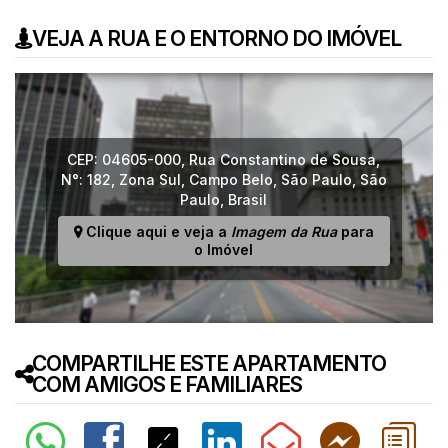
VEJA A RUA E O ENTORNO DO IMÓVEL
CEP: 04605-000
,
Rua Constantino de Sousa
,
N°:
182
,
Zona Sul
,
Campo Belo
,
São Paulo
,
São
Paulo
,
Brasil
Clique aqui e veja a
Imagem da Rua
para
o Imóvel
COMPARTILHE ESTE APARTAMENTO
COM AMIGOS E FAMILIARES