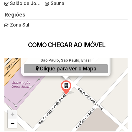
Salão de Jogos
Sauna
Regiões
Zona Sul
COMO CHEGAR AO IMÓVEL
Rua Constantino de Sousa, 182, Campo Belo,
São Paulo, São Paulo, Brasil
Clique para ver o
Mapa
+
−