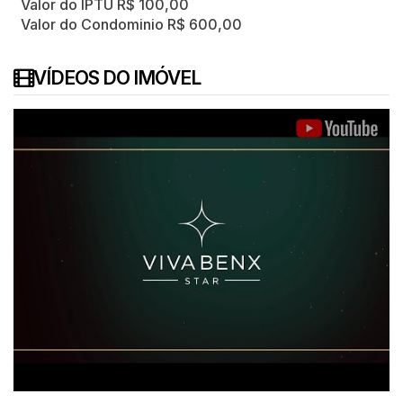
Valor do IPTU
R$
100,00
Valor do Condominio
R$
600,00
VÍDEOS DO IMÓVEL