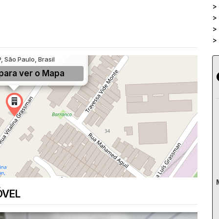
>
>
>
>
man, 9, Jardim Mirante, São
, São Paulo, Brasil
para ver o
Mapa
ÓVEL