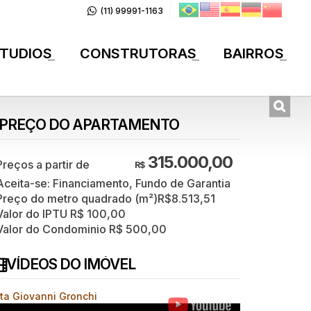
(11) 99991-1163
TUDIOS
CONSTRUTORAS
BAIRROS
+
+
+
PREÇO DO APARTAMENTO
315.000,00
R$
Aceita-se: Financiamento, Fundo de Garantia
Preço do metro quadrado (m²)
R$
8.513,51
Valor do IPTU
R$
100,00
Valor do Condominio
R$
500,00
VÍDEOS DO IMÓVEL
ita Giovanni Gronchi