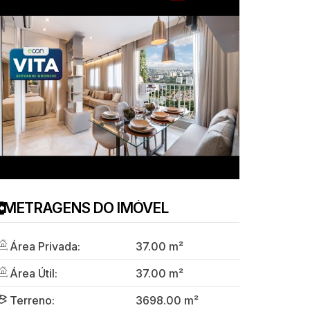
METRAGENS DO IMÓVEL
Área Privada:
37
.00
m²
Área Útil:
37
.00
m²
Terreno:
3698
.00
m²