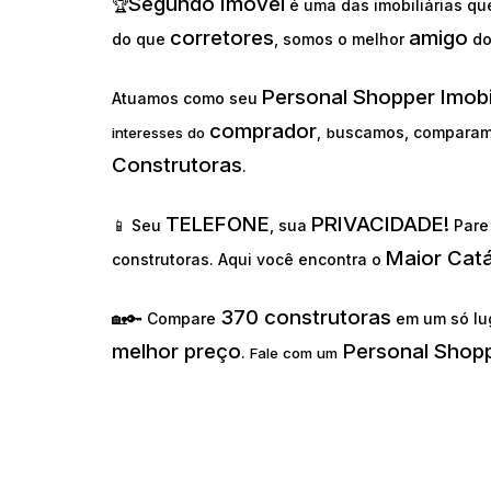
Segundo Imóvel
🏆
é uma das imobiliárias q
corretores
amigo
do que
, somos o melhor
d
Personal Shopper Imobi
Atuamos como seu
comprador
uscamos, comparam
interesses do
,
b
Construtoras
.
TELEFONE
PRIVACIDADE!
📱 Seu
, sua
Pare 
Maior Cat
construtoras. Aqui você encontra o
370 construtoras
🏡🔑 Compare
em um só lu
melhor preço
Personal Shopp
.
Fale com um