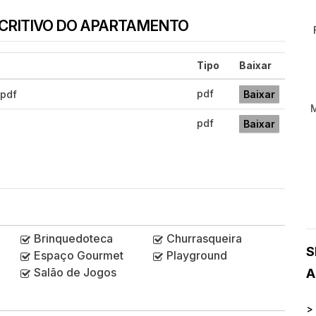
SCRITIVO DO APARTAMENTO
Tipo
Baixar
pdf
.pdf
Baixar
pdf
Baixar
Brinquedoteca
Churrasqueira
S
Espaço Gourmet
Playground
Salão de Jogos
A
>