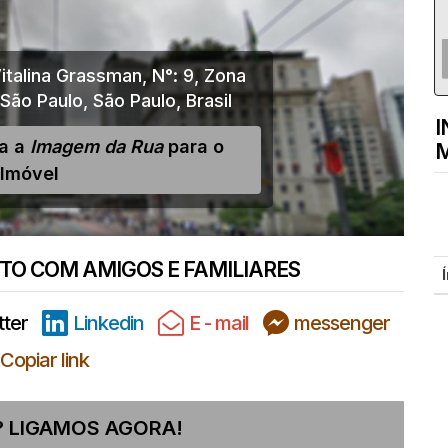
italina Grassman
,
N°:
9
,
Zona
São Paulo
,
São Paulo
,
Brasil
I
ja a
Imagem da Rua
para o
M
Imóvel
O COM AMIGOS E FAMILIARES
tter
Linkedin
E - mail
messenger
Copiar link
 LIGAMOS AGORA!