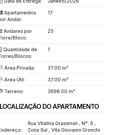
Data de Entrega:
Janeiro/2026
Apartamentos
17
por Andar:
Andares por
25
Torre/Bloco:
Quantidade de
1
Torres/Blocos:
Área Privada:
37.00 m²
Área Útil:
37.00 m²
Terreno:
3698.00 m²
LOCALIZAÇÃO DO APARTAMENTO
Rua Vitalina Grassman
,
N°:
9
,
Endereço:
Zona Sul
,
Vita Giovanni Gronchi