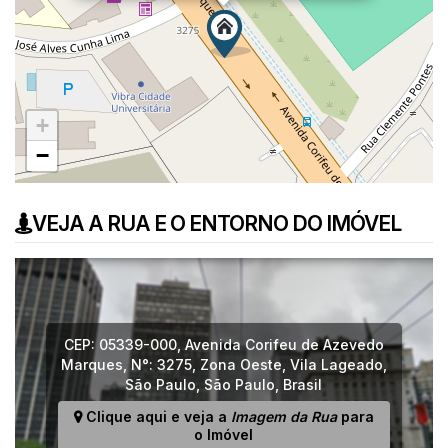
+
−
VEJA A RUA E O ENTORNO DO IMÓVEL
CEP: 05339-000
,
Avenida Corifeu de Azevedo
Marques
,
N°:
3275
,
Zona Oeste
,
Vila Lageado
,
São Paulo
,
São Paulo
,
Brasil
Clique aqui e veja a
Imagem da Rua
para
o Imóvel