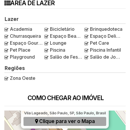
ÁREA DE LAZER
Lazer
Academia
Bicicletário
Brinquedoteca
Churrasqueira
Espaço Beauty
Espaço Delivery
Espaço Gourmet
Lounge
Pet Care
Pet Place
Piscina
Piscina Infantil
Playground
Salão de Festas
Salão de Jogos
Regiões
Zona Oeste
COMO CHEGAR AO IMÓVEL
Avenida Corifeu de Azevedo Marques, 3275,
Vila Lageado, São Paulo, SP, São Paulo, Brasil
Clique para ver o
Mapa