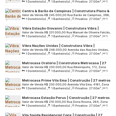
1
Dormitório(s)
,
1
Banheiro(s)
,
Privativo:
27
.00
m²
,
1
Zona Sul, 04069-000, Planalto Paulista, São Paulo, São
varanda | sem vaga
Sala(s)
,
Útil:
27
.00
m²
,
Terreno:
1779
.00
m²
Paulo, Brasil
Centro & Barão de Campinas | Construtora Plano &
Valor de Venda
R$
245.000,00
Rua Barão de Campinas, 396,
Plano | Construção | 27 metros | 01 suíte | com
1
Dormitório(s)
,
1
Banheiro(s)
,
Privativo:
27
.00
m²
,
1
Zona Central, 01201-000, Campos Elíseos, São Paulo, São
varanda | sem vaga
Sala(s)
,
1
Suíte(s)
,
Útil:
27
.00
m²
,
Terreno:
2533
.00
m²
Paulo, Brasil
Vibra Estação Giovanni | Construtora Vibra |
Valor de Venda
R$
231.000,00
Rua Manuel de Oliveira Falcão,
Construção | 27 Metros | 01 Suíte com Varanda |
1
Dormitório(s)
,
1
Banheiro(s)
,
Privativo:
27
.00
m²
,
1
44, Zona Sul, 05777-100, Vila Nova das Belezas, São Paulo,
sem Vaga
Sala(s)
,
1
Suíte(s)
,
Útil:
27
.00
m²
,
Terreno:
2188
.00
m²
São Paulo, Brasil
Vibra Nações Unidas | Construtora Vibra |
Valor de Venda
R$
246.000,00
Avenida das Nações Unidas,
Construção | 27 Metros | 01 Suíte | com Varanda |
1
Dormitório(s)
,
1
Banheiro(s)
,
Privativo:
27
.00
m²
,
1
19847, Zona Sul, 04753-100, Jardim Promissão, São Paulo,
sem Vaga
Sala(s)
,
1
Suíte(s)
,
Útil:
27
.00
m²
,
Terreno:
3575
.00
m²
São Paulo, Brasil
Metrocasa Oratório | Construtora Metrocasa | 27
Valor de Venda
R$
230.000,00
Rua Ribeirópolis, 172, Zona
metros | 01 dormitório | office | com varanda
1
Dormitório(s)
,
1
Banheiro(s)
,
Privativo:
27
.00
m²
,
1
Leste, 03275-170, Vila Charlote, São Paulo, São Paulo, Brasil
Sala(s)
,
Útil:
27
.00
m²
Metrocasa Prime Vila Ema | Construção | 27 metros
Valor de Venda
R$
230.000,00
Avenida Vila Ema, 4161, Zona
| 01 dormitório | office com varanda
1
Dormitório(s)
,
1
Banheiro(s)
,
Privativo:
27
.00
m²
,
1
Leste, 03281-001, Vila Ema, São Paulo, São Paulo, Brasil
Sala(s)
,
Útil:
27
.00
m²
Metrocasa Estação Perus | Construção | 27 metros
Valor de Venda
R$
210.000,00
Rua Dona Rosina, 264, Zona
| 01 dormitório | office | com varanda | sem vaga
1
Dormitório(s)
,
1
Banheiro(s)
,
Privativo:
27
.00
m²
,
1
Oeste, 05202-120, Perus, São Paulo, São Paulo, Brasil
Sala(s)
,
Útil:
27
.00
m²
Vila Saúde Residencial Conx | Construção | 27