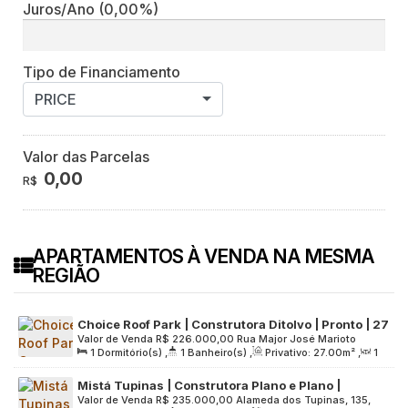
Juros/Ano
(0,00%)
Tipo de Financiamento
PRICE
Valor das Parcelas
0,00
R$
APARTAMENTOS À VENDA NA MESMA
REGIÃO
Choice Roof Park | Construtora Ditolvo | Pronto | 27
Valor de Venda
R$
226.000,00
Rua Major José Marioto
metros | 01 dormitório | com varanda | sem vaga
1
Dormitório(s)
,
1
Banheiro(s)
,
Privativo:
27
.00
m²
,
1
Ferreira, 168, Zona Sul, 05662-020, Paraisópolis, São Paulo,
Sala(s)
,
Útil:
27
.00
m²
,
Terreno:
3000
.00
m²
São Paulo, Brasil
Mistá Tupinas | Construtora Plano e Plano |
Valor de Venda
R$
235.000,00
Alameda dos Tupinas, 135,
Construção | 27 metros | 01 dormitório | com