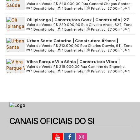
Valor de Venda
R$
246.000,00
Rua General Chagas Santos,
Metros | 01 Dormitório | com Varanda | sem Vaga
1
Dormitório(s)
,
1
Banheiro(s)
,
Privativo:
27
.00
m²
,
1
718, Zona Sul, 04146-051, Vila da Saúde, São Paulo, São
Sala(s)
,
Útil:
27
.00
m²
,
Terreno:
2094
.00
m²
Paulo, Brasil
Oli Ipiranga | Construtora Conx | Construção | 27
Valor de Venda
R$
220.000,00
Rua Oliveira Alves, 624, Zona
Metros | 01 Suíte | com Varanda | sem Vaga
1
Dormitório(s)
,
1
Banheiro(s)
,
Privativo:
27
.00
m²
,
1
Sul, 04210-061, Ipiranga, São Paulo, São Paulo, Brasil
Sala(s)
,
1
Suíte(s)
,
Útil:
27
.00
m²
,
Terreno:
1800
.00
m²
Urban Santa Catarina | Construtora Árbore |
Valor de Venda
R$
212.000,00
Rua Charles Darwin, 911, Zona
Construção | 27 metros | 01 suíte | com varanda |
1
Dormitório(s)
,
1
Banheiro(s)
,
Privativo:
27
.00
m²
,
1
Sul, 04379-060, Vila Santa Catarina, São Paulo, São Paulo,
sem vaga
Sala(s)
,
1
Suíte(s)
,
Útil:
27
.00
m²
,
Terreno:
1979
.00
m²
Brasil
Vibra Parque Vila Sônia | Construtora Vibra |
Valor de Venda
R$
219.000,00
Rua Caminho do Engenho,
Construção | 27 Metros | 01 Dormitório | com
1
Dormitório(s)
,
1
Banheiro(s)
,
Privativo:
27
.00
m²
,
1
584, Zona Oeste, 05524-000, Ferreira, São Paulo, São Paulo,
Varanda | sem Vaga
Sala(s)
,
Útil:
27
.00
m²
,
Terreno:
2773
.00
m²
Brasil
CANAIS OFICIAIS DO SI