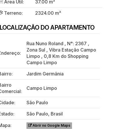
Área Útil:
37.00 m²
Terreno:
2324.00 m²
LOCALIZAÇÃO DO APARTAMENTO
Rua Nuno Roland
,
N°:
2367
,
Zona Sul
,
Vibra Estação Campo
Endereço:
Limpo
,
0,8 Km do Shopping
Campo Limpo
Bairro:
Jardim Germânia
Bairro
Campo Limpo
Comercial:
Cidade:
São Paulo
Estado:
São Paulo, Brasil
Mapa:
Abrir no Google Maps