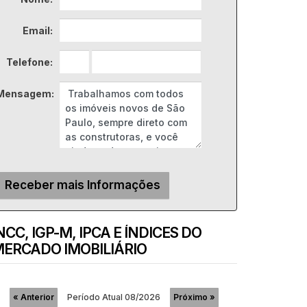
Email:
Telefone:
Mensagem:
NCC, IGP-M, IPCA E ÍNDICES DO
ERCADO IMOBILIÁRIO
Período Atual
08/2026
«
Anterior
Próximo
»