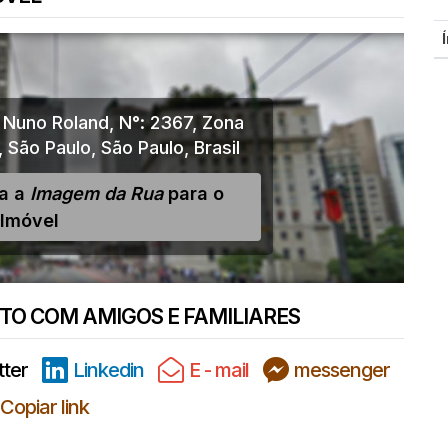
 Nuno Roland
,
N°:
2367
,
Zona
,
São Paulo
,
São Paulo
,
Brasil
ja a
Imagem da Rua
para o
Imóvel
O COM AMIGOS E FAMILIARES
tter
Linkedin
E - mail
messenger
Copiar link