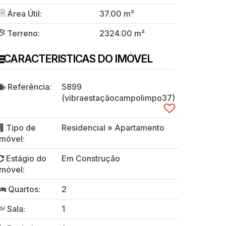
Área Útil:
37
.00
m²
Terreno:
2324
.00
m²
CARACTERISTICAS DO IMÓVEL
Referência:
5899
(vibraestaçãocampolimpo37)
Tipo de
Residencial
»
Apartamento
Imóvel:
Estágio do
Em Construção
Imóvel:
Quartos:
2
Sala:
1