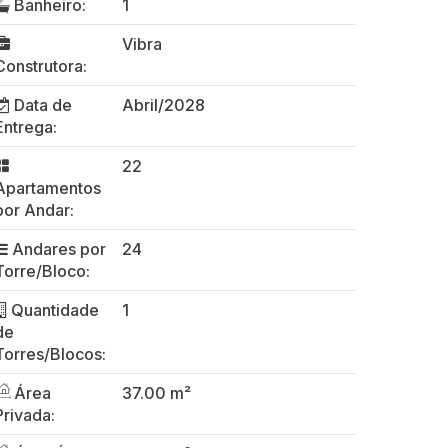
Banheiro:
1
Vibra
Construtora:
Data de
Abril/2028
Entrega:
22
Apartamentos
por Andar:
Andares por
24
Torre/Bloco:
Quantidade
1
de
Torres/Blocos:
Área
37.00 m²
Privada: