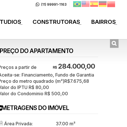
(11) 99991-1163
TUDIOS
CONSTRUTORAS
BAIRROS
+
+
+
PREÇO DO APARTAMENTO
284.000,00
R$
Aceita-se: Financiamento, Fundo de Garantia
Preço do metro quadrado (m²)
R$
7.675,68
Valor do IPTU
R$
80,00
Valor do Condominio
R$
500,00
METRAGENS DO IMÓVEL
Área Privada:
37
.00
m²