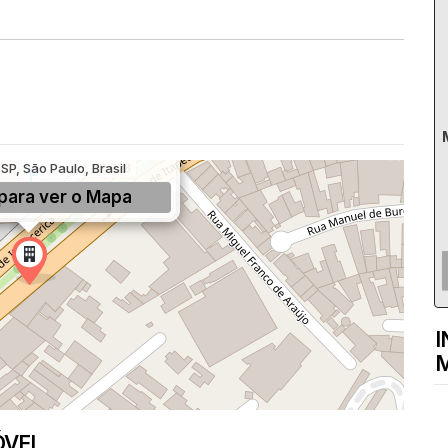
, 2367, Jardim Germânia,
SP, São Paulo, Brasil
para ver o
Mapa
I
M
ÓVEL