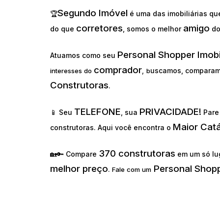
Segundo Imóvel
🏆
é uma das imobiliárias q
corretores
amigo
do que
, somos o melhor
d
Personal Shopper Imobi
Atuamos como seu
comprador
uscamos, comparam
interesses do
,
b
Construtoras
.
TELEFONE
PRIVACIDADE!
📱 Seu
, sua
Pare 
Maior Cat
construtoras. Aqui você encontra o
370 construtoras
🏡🔑 Compare
em um só lu
melhor preço
Personal Shopp
.
Fale com um