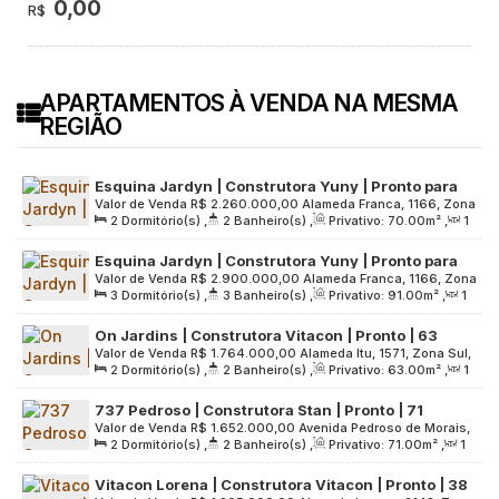
0,00
R$
APARTAMENTOS À VENDA NA MESMA
REGIÃO
Esquina Jardyn | Construtora Yuny | Pronto para
Valor de Venda
R$
2.260.000,00
Alameda Franca, 1166, Zona
Morar | 70 Metros | 02 Dormitórios | Suíte |
2
Dormitório(s)
,
2
Banheiro(s)
,
Privativo:
70
.00
m²
,
1
Oeste, 01422-001, Jardim Paulista, São Paulo, São Paulo,
Varanda Social | 01 Vaga
Sala(s)
,
1
Suíte(s)
,
1
Vaga(s)
,
Útil:
70
.00
m²
,
Terreno:
Brasil
Esquina Jardyn | Construtora Yuny | Pronto para
1318
.00
m²
Valor de Venda
R$
2.900.000,00
Alameda Franca, 1166, Zona
Morar | 91 Metros | 03 Dormitórios | Suíte | Lavabo |
3
Dormitório(s)
,
3
Banheiro(s)
,
Privativo:
91
.00
m²
,
1
Oeste, 01422-001, Jardim Paulista, São Paulo, São Paulo,
01 Vaga
Sala(s)
,
1
Suíte(s)
,
1
Vaga(s)
,
Útil:
91
.00
m²
,
Terreno:
Brasil
On Jardins | Construtora Vitacon | Pronto | 63
1318
.00
m²
Valor de Venda
R$
1.764.000,00
Alameda Itu, 1571, Zona Sul,
metros | 02 dormitórios | suíte | varanda
2
Dormitório(s)
,
2
Banheiro(s)
,
Privativo:
63
.00
m²
,
1
01421-005, Jardim Paulista, São Paulo, São Paulo, Brasil
Sala(s)
,
1
Suíte(s)
,
Útil:
63
.00
m²
,
Terreno:
1131
.00
m²
737 Pedroso | Construtora Stan | Pronto | 71
Valor de Venda
R$
1.652.000,00
Avenida Pedroso de Morais,
metros | 02 dormitórios | suíte | varanda | 01 vaga
2
Dormitório(s)
,
2
Banheiro(s)
,
Privativo:
71
.00
m²
,
1
737, Zona Oeste, 05419-000, Pinheiros, São Paulo, São
Sala(s)
,
1
Suíte(s)
,
1
Vaga(s)
,
Útil:
71
.00
m²
,
Terreno:
Paulo, Brasil
Vitacon Lorena | Construtora Vitacon | Pronto | 38
2140
.00
m²