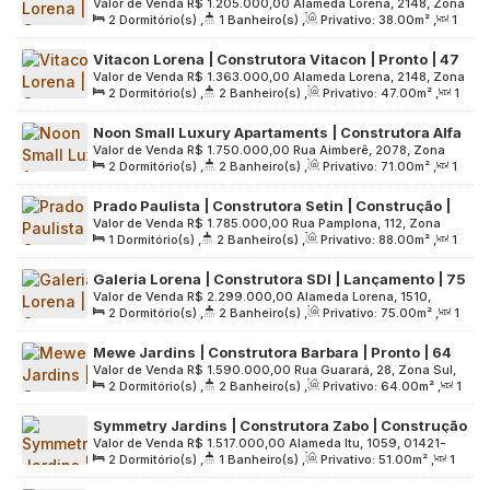
Valor de Venda
R$
1.205.000,00
Alameda Lorena, 2148, Zona
metros | 02 dormitórios | com varanda
2
Dormitório(s)
,
1
Banheiro(s)
,
Privativo:
38
.00
m²
,
1
Sul, 01424-001, Jardim Paulista, São Paulo, São Paulo, Brasil
Sala(s)
,
Útil:
38
.00
m²
,
Terreno:
963
.00
m²
Vitacon Lorena | Construtora Vitacon | Pronto | 47
Valor de Venda
R$
1.363.000,00
Alameda Lorena, 2148, Zona
metros | 02 dormitórios | suíte | lavabo | varanda
2
Dormitório(s)
,
2
Banheiro(s)
,
Privativo:
47
.00
m²
,
1
Sul, 01424-001, Jardim Paulista, São Paulo, São Paulo, Brasil
Sala(s)
,
1
Suíte(s)
,
Útil:
47
.00
m²
,
Terreno:
963
.00
m²
Noon Small Luxury Apartaments | Construtora Alfa
Valor de Venda
R$
1.750.000,00
Rua Aimberê, 2078, Zona
Realty | Pronto | 71 metros | 02 dormitórios | suíte |
2
Dormitório(s)
,
2
Banheiro(s)
,
Privativo:
71
.00
m²
,
1
Oeste, 01258-020, Sumaré, São Paulo, São Paulo, Brasil
varanda | sem vaga
Sala(s)
,
1
Suíte(s)
,
Útil:
71
.00
m²
,
Terreno:
820
.00
m²
Prado Paulista | Construtora Setin | Construção |
Valor de Venda
R$
1.785.000,00
Rua Pamplona, 112, Zona
88 metros | 01 suíte | lavabo | varanda social | 01
1
Dormitório(s)
,
2
Banheiro(s)
,
Privativo:
88
.00
m²
,
1
Oeste, 01405-000, Jardim Paulista, São Paulo, São Paulo,
vaga
Sala(s)
,
1
Suíte(s)
,
1
Vaga(s)
,
Útil:
88
.00
m²
,
Terreno:
Brasil
Galeria Lorena | Construtora SDI | Lançamento | 75
1039
.00
m²
Valor de Venda
R$
2.299.000,00
Alameda Lorena, 1510,
metros | 02 dormitórios | suíte | varanda | 01 vaga
2
Dormitório(s)
,
2
Banheiro(s)
,
Privativo:
75
.00
m²
,
1
Zonas Oeste, 01424-006, Jardim Paulista, São Paulo, São
Sala(s)
,
1
Suíte(s)
,
1
Vaga(s)
,
Útil:
75
.00
m²
,
Terreno:
Paulo, Brasil
Mewe Jardins | Construtora Barbara | Pronto | 64
1631
.00
m²
Valor de Venda
R$
1.590.000,00
Rua Guarará, 28, Zona Sul,
metros | 02 dormitórios | suíte | varanda | 01 vaga
2
Dormitório(s)
,
2
Banheiro(s)
,
Privativo:
64
.00
m²
,
1
01425-001, Jardim Paulista, São Paulo, São Paulo, Brasil
Sala(s)
,
1
Suíte(s)
,
1
Vaga(s)
,
Útil:
64
.00
m²
,
Terreno:
Symmetry Jardins | Construtora Zabo | Construção
1141
.00
m²
Valor de Venda
R$
1.517.000,00
Alameda Itu, 1059, 01421-
| 51 metros | 02 dormitórios | varanda | 01 vaga
2
Dormitório(s)
,
1
Banheiro(s)
,
Privativo:
51
.00
m²
,
1
003, Jardim Paulista, São Paulo, São Paulo, Brasil
Sala(s)
,
1
Vaga(s)
,
Útil:
51
.00
m²
,
Terreno:
2207
.00
m²