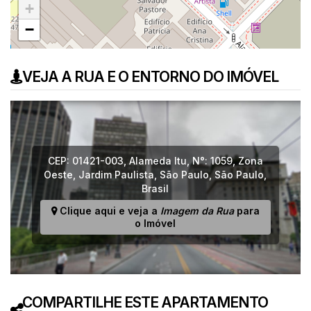
+
−
VEJA A RUA E O ENTORNO DO IMÓVEL
CEP: 01421-003
,
Alameda Itu
,
N°:
1059
,
Zona
Oeste
,
Jardim Paulista
,
São Paulo
,
São Paulo
,
Brasil
Clique aqui e veja a
Imagem da Rua
para
o Imóvel
COMPARTILHE ESTE APARTAMENTO