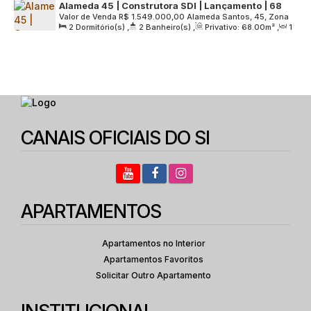
Alameda 45 | Construtora SDI | Lançamento | 68
Valor de Venda
R$
1.549.000,00
Alameda Santos, 45, Zona
metros | 02 dormitórios | suíte | varanda gourmet |
2
Dormitório(s)
,
2
Banheiro(s)
,
Privativo:
68
.00
m²
,
1
Sul, 01419-001, Cerqueira César, São Paulo, São Paulo, Brasil
01 vaga
Sala(s)
,
1
Suíte(s)
,
1
Vaga(s)
,
Útil:
68
.00
m²
,
Terreno:
2892
.00
m²
CANAIS OFICIAIS DO SI
APARTAMENTOS
Apartamentos no Interior
Apartamentos Favoritos
Solicitar Outro Apartamento