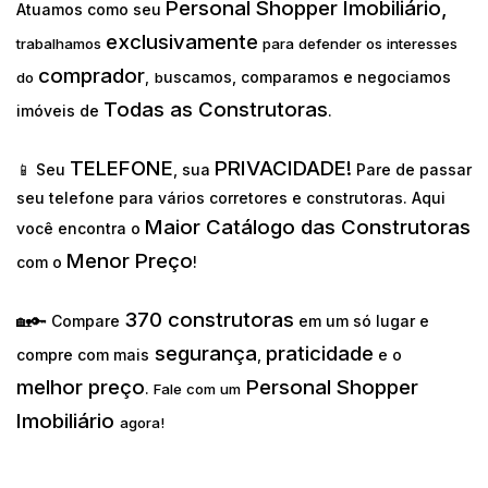
Personal Shopper Imobiliário,
Atuamos como seu
exclusivamente
trabalhamos
para defender os interesses
comprador
uscamos, comparamos e negociamos
do
,
b
Todas as Construtoras
imóveis de
.
TELEFONE
PRIVACIDADE!
📱 Seu
, sua
Pare de passar
seu telefone para vários corretores e construtoras. Aqui
Maior Catálogo das Construtoras
você encontra o
Menor Preço
com o
!
370 construtoras
🏡🔑 Compare
em um só lugar e
segurança
praticidade
compre com mais
,
e o
melhor preço
Personal Shopper
.
Fale com um
Imobiliário
agora!