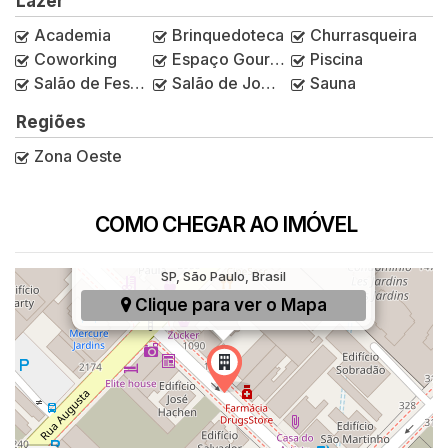
Lazer
Academia
Brinquedoteca
Churrasqueira
Coworking
Espaço Gourmet
Piscina
Salão de Festas
Salão de Jogos
Sauna
Regiões
Zona Oeste
COMO CHEGAR AO IMÓVEL
Alameda Itu, 1059, Jardim Paulista, São Paulo,
SP, São Paulo, Brasil
Clique para ver o
Mapa