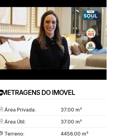
METRAGENS DO IMÓVEL
Área Privada:
37
.00
m²
Área Útil:
37
.00
m²
Terreno:
4456
.00
m²