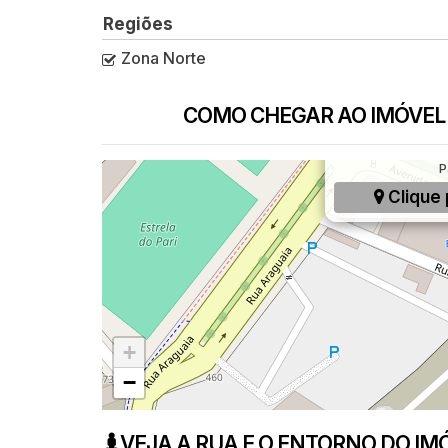
Regiões
Zona Norte
COMO CHEGAR AO IMÓVEL
Rua Pardal, 60,
P
Clique 
+
−
VEJA A RUA E O ENTORNO DO IM