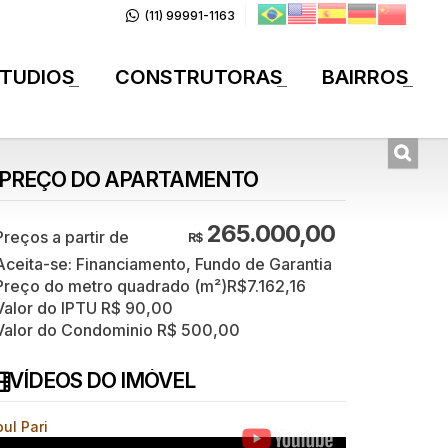
(11) 99991-1163
TUDIOS
CONSTRUTORAS
BAIRROS
+
+
+
PREÇO DO APARTAMENTO
265.000,00
R$
Aceita-se: Financiamento, Fundo de Garantia
Preço do metro quadrado (m²)
R$
7.162,16
Valor do IPTU
R$
90,00
Valor do Condominio
R$
500,00
VÍDEOS DO IMÓVEL
ul Pari