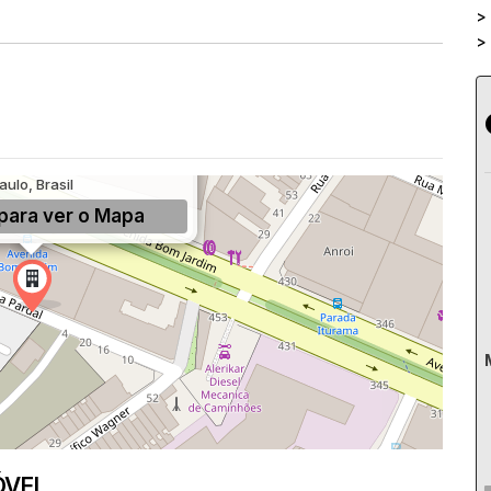
>
>
 Pari, São Paulo, SP, São
aulo, Brasil
para ver o
Mapa
ÓVEL