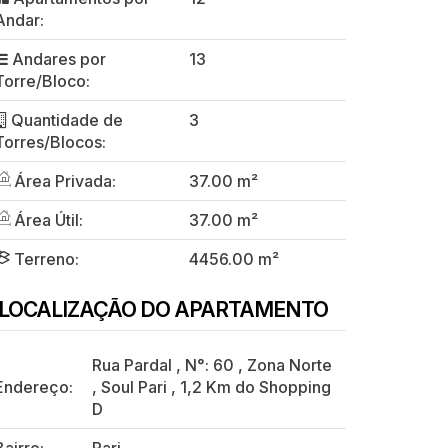
Andar:
Andares por
13
Torre/Bloco:
Quantidade de
3
Torres/Blocos:
Área Privada:
37.00 m²
Área Útil:
37.00 m²
Terreno:
4456.00 m²
LOCALIZAÇÃO DO APARTAMENTO
Rua Pardal
,
N°:
60
,
Zona Norte
Endereço:
,
Soul Pari
,
1,2 Km do Shopping
D