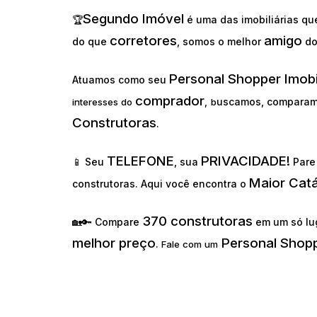
Segundo Imóvel
🏆
é uma das imobiliárias q
corretores
amigo
do que
, somos o melhor
d
Personal Shopper Imobi
Atuamos como seu
comprador
uscamos, comparam
interesses do
,
b
Construtoras
.
TELEFONE
PRIVACIDADE!
📱 Seu
, sua
Pare 
Maior Cat
construtoras. Aqui você encontra o
370 construtoras
🏡🔑 Compare
em um só lu
melhor preço
Personal Shopp
.
Fale com um