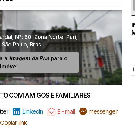
I
M
ardal
,
N°:
60
,
Zona Norte
,
Pari
,
,
São Paulo
,
Brasil
ja a
Imagem da Rua
para o
Imóvel
O COM AMIGOS E FAMILIARES
tter
Linkedin
E - mail
messenger
Copiar link