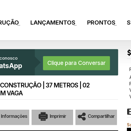
RUÇÃO
LANÇAMENTOS
PRONTOS
S
+
+
+
 conosco
Clique para Conversar
atsApp
 CONSTRUÇÃO | 37 METROS | 02
EM VAGA
Informações
Imprimir
Compartilhar
So