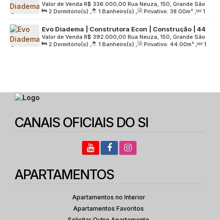
Valor de Venda
R$
336.000,00
Rua Neuza, 150, Grande São
metros | 02 dormitórios | varanda | 01 vaga
2
Dormitório(s)
,
1
Banheiro(s)
,
Privativo:
38
.00
m²
,
1
Paulo, 09941-420, Canhema, Diadema, São Paulo, Brasil
Sala(s)
,
1
Vaga(s)
,
Útil:
38
.00
m²
,
Terreno:
6831
.00
m²
Evo Diadema | Construtora Econ | Construção | 44
Valor de Venda
R$
392.000,00
Rua Neuza, 150, Grande São
metros | 02 dormitórios | varanda | 01 vaga
2
Dormitório(s)
,
1
Banheiro(s)
,
Privativo:
44
.00
m²
,
1
Paulo, 09941-420, Canhema, Diadema, São Paulo, Brasil
Sala(s)
,
1
Vaga(s)
,
Útil:
44
.00
m²
,
Terreno:
6831
.00
m²
CANAIS OFICIAIS DO SI
APARTAMENTOS
Apartamentos no Interior
Apartamentos Favoritos
Solicitar Outro Apartamento