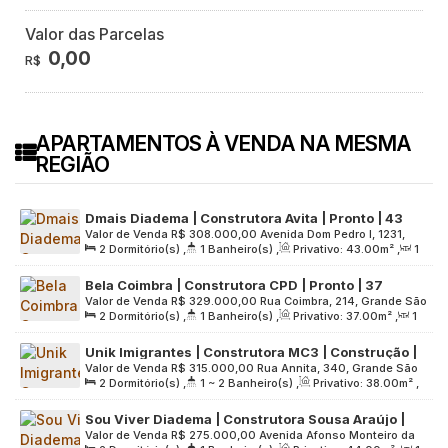
Valor das Parcelas
0,00
R$
APARTAMENTOS À VENDA NA MESMA
REGIÃO
Dmais Diadema | Construtora Avita | Pronto | 43
Valor de Venda
R$
308.000,00
Avenida Dom Pedro I, 1231,
metros | 02 dormitórios | varanda | 01 vaga
2
Dormitório(s)
,
1
Banheiro(s)
,
Privativo:
43
.00
m²
,
1
Zona Sul, 09991-000, Conceição, Diadema, São Paulo, Brasil
Sala(s)
,
1
Vaga(s)
,
Útil:
43
.00
m²
,
Terreno:
2500
.00
m²
Bela Coimbra | Construtora CPD | Pronto | 37
Valor de Venda
R$
329.000,00
Rua Coimbra, 214, Grande São
metros | 02 dormitórios | varanda | 01 vaga
2
Dormitório(s)
,
1
Banheiro(s)
,
Privativo:
37
.00
m²
,
1
Paulo, 09910-120, Parque Sete de Setembro, Diadema, São
Sala(s)
,
1
Vaga(s)
,
Útil:
37
.00
m²
,
Terreno:
1849
.00
m²
Paulo, Brasil
Unik Imigrantes | Construtora MC3 | Construção |
Valor de Venda
R$
315.000,00
Rua Annita, 340, Grande São
38 metros | 02 dormitórios | com varanda | 01 vaga
2
Dormitório(s)
,
1 ~ 2
Banheiro(s)
,
Privativo:
38
.00
m²
,
Paulo, 09941-640, Canhema, Diadema, São Paulo, Brasil
1
Sala(s)
,
1
Vaga(s)
,
Útil:
38
.00
m²
,
Terreno:
Sou Viver Diadema | Construtora Sousa Araújo |
2451
.00
m²
Valor de Venda
R$
275.000,00
Avenida Afonso Monteiro da
Construção | 44 metros | 02 dormitórios | varanda