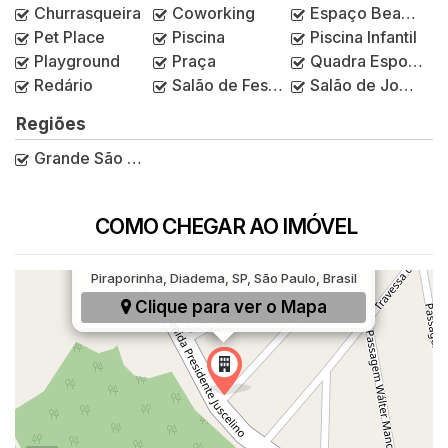
Churrasqueira
Coworking
Espaço Beauty
Pet Place
Piscina
Piscina Infantil
Playground
Praça
Quadra Esportiva
Redário
Salão de Festas
Salão de Jogos
Regiões
Grande São Paulo
COMO CHEGAR AO IMÓVEL
Avenida Presidente Juscelino, 470,
Piraporinha, Diadema, SP, São Paulo, Brasil
Clique para ver o
Mapa