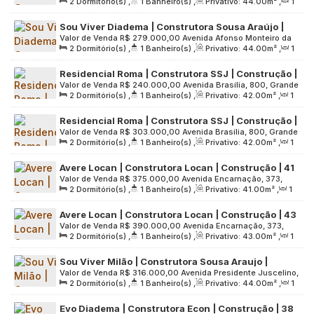
2
Dormitório(s)
,
1
Banheiro(s)
,
Privativo:
44
.00
m²
,
1
Cruz, 260, Grande São Paulo, 09980-550, Serraria, Diadema,
| sem vaga
Sala(s)
,
Útil:
44
.00
m²
,
Terreno:
7084
.00
m²
São Paulo, Brasil
Sou Viver Diadema | Construtora Sousa Araújo |
Valor de Venda
R$
279.000,00
Avenida Afonso Monteiro da
Construção | 44 metros | 02 dormitórios | varanda
2
Dormitório(s)
,
1
Banheiro(s)
,
Privativo:
44
.00
m²
,
1
Cruz, 260, abc paulista, 09980-550, Serraria, Diadema, São
| 01 vaga
Sala(s)
,
1
Vaga(s)
,
Útil:
44
.00
m²
,
Terreno:
7084
.00
m²
Paulo, Brasil
Residencial Roma | Construtora SSJ | Construção |
Valor de Venda
R$
240.000,00
Avenida Brasília, 800, Grande
42 metros | 02 dormitórios | varanda | vaga de
2
Dormitório(s)
,
1
Banheiro(s)
,
Privativo:
42
.00
m²
,
1
São Paulo, 09931-400, Campanário, Diadema, São Paulo,
moto
Sala(s)
,
Útil:
42
.00
m²
Brasil
Residencial Roma | Construtora SSJ | Construção |
Valor de Venda
R$
303.000,00
Avenida Brasília, 800, Grande
42 metros | 02 dormitórios | varanda | 01 vaga
2
Dormitório(s)
,
1
Banheiro(s)
,
Privativo:
42
.00
m²
,
1
São Paulo, 09931-400, Campanário, Diadema, São Paulo,
Sala(s)
,
1
Vaga(s)
,
Útil:
42
.00
m²
Brasil
Avere Locan | Construtora Locan | Construção | 41
Valor de Venda
R$
375.000,00
Avenida Encarnação, 373,
metros | 02 dormitórios | com varanda | 01 vaga
2
Dormitório(s)
,
1
Banheiro(s)
,
Privativo:
41
.00
m²
,
1
Grande São Paulo, 09960-010, Piraporinha, Diadema, São
Sala(s)
,
1
Vaga(s)
,
Útil:
41
.00
m²
,
Terreno:
2729
.00
m²
Paulo, Brasil
Avere Locan | Construtora Locan | Construção | 43
Valor de Venda
R$
390.000,00
Avenida Encarnação, 373,
metros | 02 dormitórios | com varanda | 01 vaga
2
Dormitório(s)
,
1
Banheiro(s)
,
Privativo:
43
.00
m²
,
1
Grande São Paulo, 09960-010, Piraporinha, Diadema, São
Sala(s)
,
1
Vaga(s)
,
Útil:
43
.00
m²
,
Terreno:
2729
.00
m²
Paulo, Brasil
Sou Viver Milão | Construtora Sousa Araujo |
Valor de Venda
R$
316.000,00
Avenida Presidente Juscelino,
Lançamento | 44 metros | 02 dormitórios | com
2
Dormitório(s)
,
1
Banheiro(s)
,
Privativo:
44
.00
m²
,
1
470, Grande São Paulo, 09950-370, Piraporinha, Diadema,
varanda | 01 vaga
Sala(s)
,
1
Vaga(s)
,
Útil:
44
.00
m²
,
Terreno:
4697
.00
m²
São Paulo, Brasil
Evo Diadema | Construtora Econ | Construção | 38