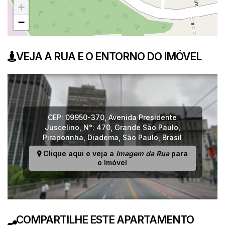
+
−
VEJA A RUA E O ENTORNO DO IMÓVEL
CEP: 09950-370
,
Avenida Presidente
Juscelino
,
N°:
470
,
Grande São Paulo
,
Piraporinha
,
Diadema
,
São Paulo
,
Brasil
Clique aqui e veja a
Imagem da Rua
para
o Imóvel
COMPARTILHE ESTE APARTAMENTO